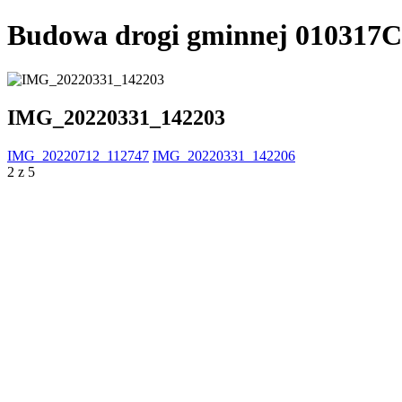
Budowa drogi gminnej 010317C
IMG_20220331_142203
IMG_20220712_112747
IMG_20220331_142206
2 z 5