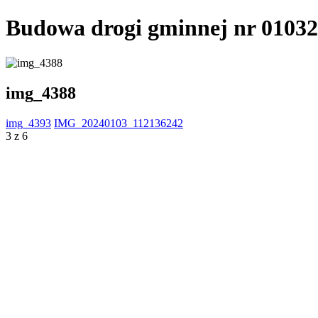
Budowa drogi gminnej nr 0103
img_4388
img_4393
IMG_20240103_112136242
3 z 6