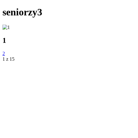
seniorzy3
1
2
1 z 15