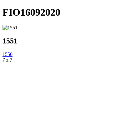
FIO16092020
1551
1550
7 z 7