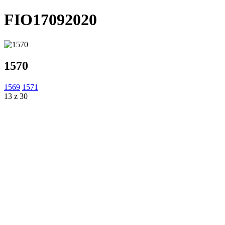
FIO17092020
1570
1569
1571
13 z 30