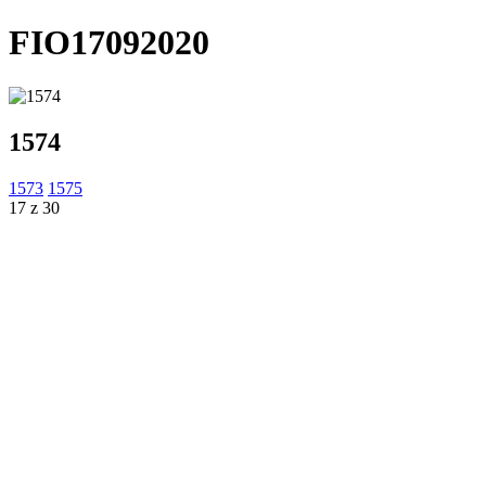
FIO17092020
1574
1573
1575
17 z 30