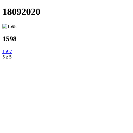
18092020
1598
1597
5 z 5