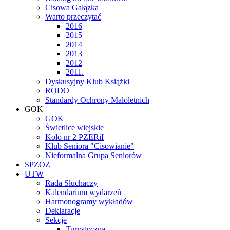
Cisowa Gałązka
Warto przeczytać
2016
2015
2014
2013
2012
2011.
Dyskusyjny Klub Książki
RODO
Standardy Ochrony Małoletnich
GOK
GOK
Świetlice wiejskie
Koło nr 2 PZERiI
Klub Seniora "Cisowianie"
Nieformalna Grupa Seniorów
SPZOZ
UTW
Rada Słuchaczy
Kalendarium wydarzeń
Harmonogramy wykładów
Deklaracje
Sekcje
Turystyczna