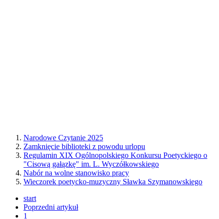
Narodowe Czytanie 2025
Zamknięcie biblioteki z powodu urlopu
Regulamin XIX Ogólnopolskiego Konkursu Poetyckiego o
"Cisową gałązkę" im. L. Wyczółkowskiego
Nabór na wolne stanowisko pracy
Wieczorek poetycko-muzyczny Sławka Szymanowskiego
start
Poprzedni artykuł
1