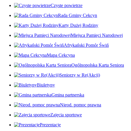
Czyste powietrze
Rada Gminy Cekcyn
Karty Dużej Rodziny
Miejsca Pamięci Narodowej
Afrykański Pomór Świń
Mapa Cekcyna
Ogólnopolska Karta Seniora
Seniorzy w Re(Akcji)
Biuletyny
Gmina partnerska
Nieod. pomoc prawna
Zajęcia sportowe
Prezentacje