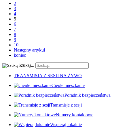
2
3
4
5
6
7
8
9
10
Następny artykuł
koniec
Szukaj...
TRANSMISJA Z SESJI NA ŻYWO
Ciepłe mieszkanie
Poradnik bezpieczeństwa
Transmisje z sesji
Numery kontaktowe
Wspieraj lokalnie