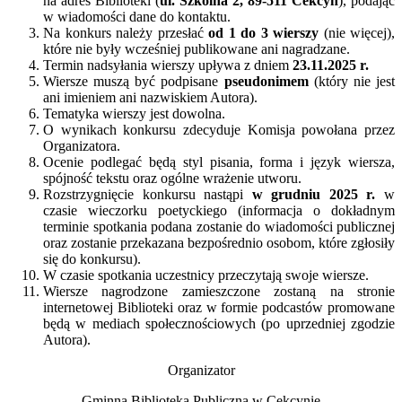
na adres Biblioteki (
ul. Szkolna 2, 89-511 Cekcyn
), podając
w wiadomości dane do kontaktu.
Na konkurs należy przesłać
od 1 do 3 wierszy
(nie więcej),
które nie były wcześniej publikowane ani nagradzane.
Termin nadsyłania wierszy upływa z dniem
23.11.2025 r.
Wiersze muszą być podpisane
pseudonimem
(który nie jest
ani imieniem ani nazwiskiem Autora).
Tematyka wierszy jest dowolna.
O wynikach konkursu zdecyduje Komisja powołana przez
Organizatora.
Ocenie podlegać będą styl pisania, forma i język wiersza,
spójność tekstu oraz ogólne wrażenie utworu.
Rozstrzygnięcie konkursu nastąpi
w grudniu 2025 r.
w
czasie wieczorku poetyckiego (informacja o dokładnym
terminie spotkania podana zostanie do wiadomości publicznej
oraz zostanie przekazana bezpośrednio osobom, które zgłosiły
się do konkursu).
W czasie spotkania uczestnicy przeczytają swoje wiersze.
Wiersze nagrodzone zamieszczone zostaną na stronie
internetowej Biblioteki oraz w formie podcastów promowane
będą w mediach społecznościowych (po uprzedniej zgodzie
Autora).
Organizator
Gminna Biblioteka Publiczna w Cekcynie