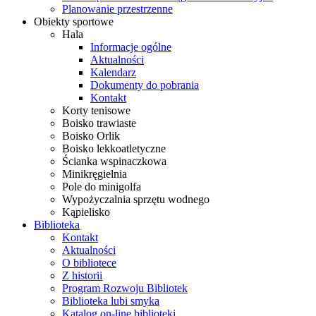
Planowanie przestrzenne
Obiekty sportowe
Hala
Informacje ogólne
Aktualności
Kalendarz
Dokumenty do pobrania
Kontakt
Korty tenisowe
Boisko trawiaste
Boisko Orlik
Boisko lekkoatletyczne
Ścianka wspinaczkowa
Minikręgielnia
Pole do minigolfa
Wypożyczalnia sprzętu wodnego
Kąpielisko
Biblioteka
Kontakt
Aktualności
O bibliotece
Z historii
Program Rozwoju Bibliotek
Biblioteka lubi smyka
Katalog on-line biblioteki