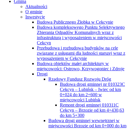
Gmina
Aktualności
O gminie
Inwestycje
Budowa Publicznego Żłobka w Cekcynie
Budowa kompleksowego Punktu Selektywnego
Zbierania Odpadów Komunalnych wraz z
infrastrukturą i wyposażeniem w miejscowości
Cekcyn
Przebudowa i rozbudowa budynków na cele
związane z usługami dla ludności starszej wraz z
wyposażeniem w Cekcynie
Budowa obiektów małej architektury w
miejscowości: Ostrowo, Krzywogoniec i Zdroje
Drogi
Rządowy Fundusz Rozwoju Dróg
Budowa drogi gminnej nr 010323C
Cekcyn – Lubińsk – Iwiec od km
0+024 do km 2+600 w
miejscowości Lubińsk
Remont drogi gminnej 010311C
Cekcyn – Brzozie od km 4+430,63
do km 5+300
Budowa drogi gminnej wewnętrznej w
miejscowości Brzozie od km 0+000 do km