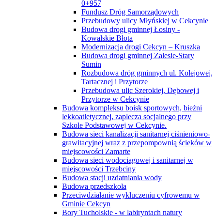
0+957
Fundusz Dróg Samorządowych
Przebudowy ulicy Młyńskiej w Cekcynie
Budowa drogi gminnej Łosiny -
Kowalskie Błota
Modernizacja drogi Cekcyn – Kruszka
Budowa drogi gminnej Zalesie-Stary
Sumin
Rozbudowa dróg gminnych ul. Kolejowej,
Tartacznej i Przytorze
Przebudowa ulic Szerokiej, Dębowej i
Przytorze w Cekcynie
Budowa kompleksu boisk sportowych, bieżni
lekkoatletycznej, zaplecza socjalnego przy
Szkole Podstawowej w Cekcynie.
Budowa sieci kanalizacji sanitarnej ciśnieniowo-
grawitacyjnej wraz z przepompownią ścieków w
miejscowości Zamarte
Budowa sieci wodociągowej i sanitarnej w
miejscowości Trzebciny
Budowa stacji uzdatniania wody
Budowa przedszkola
Przeciwdziałanie wykluczeniu cyfrowemu w
Gminie Cekcyn
Bory Tucholskie - w labiryntach natury