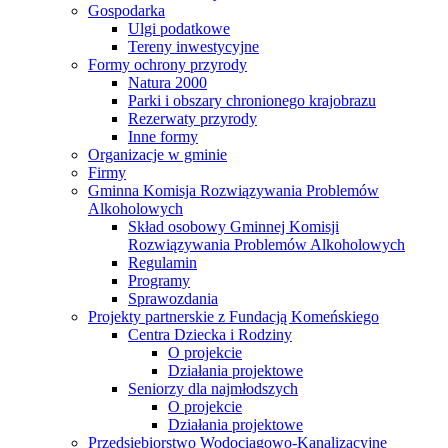
Gospodarka
Ulgi podatkowe
Tereny inwestycyjne
Formy ochrony przyrody
Natura 2000
Parki i obszary chronionego krajobrazu
Rezerwaty przyrody
Inne formy
Organizacje w gminie
Firmy
Gminna Komisja Rozwiązywania Problemów
Alkoholowych
Skład osobowy Gminnej Komisji
Rozwiązywania Problemów Alkoholowych
Regulamin
Programy
Sprawozdania
Projekty partnerskie z Fundacją Komeńskiego
Centra Dziecka i Rodziny
O projekcie
Działania projektowe
Seniorzy dla najmłodszych
O projekcie
Działania projektowe
Przedsiębiorstwo Wodociągowo-Kanalizacyjne