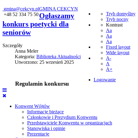
gmina@cekcyn.pl
GMINA CEKCYN
Tryb domyślny
+48 52 334 75 50
Ogłaszamy
Tryb nocny
konkurs poetycki dla
Kontrast
Aa
seniorów
Aa
Aa
Szczegóły
Fixed layout
Anna Meler
Wide layout
Kategoria:
Biblioteka Aktualności
A-
Utworzono: 25 wrzesień 2025
A
A+
Logowanie
Regulamin konkursu
Konwent Wójtów
Informacje bieżące
Członkowie i Prezydium Konwentu
Przedstawiciele Konwentu w organizacjach
Stanowiska i opinie
Prezentacje