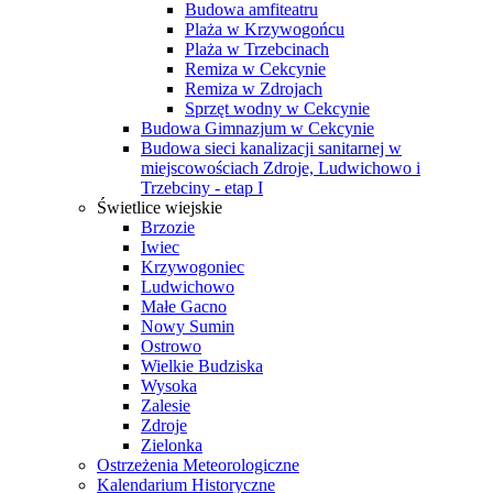
Budowa amfiteatru
Plaża w Krzywogońcu
Plaża w Trzebcinach
Remiza w Cekcynie
Remiza w Zdrojach
Sprzęt wodny w Cekcynie
Budowa Gimnazjum w Cekcynie
Budowa sieci kanalizacji sanitarnej w
miejscowościach Zdroje, Ludwichowo i
Trzebciny - etap I
Świetlice wiejskie
Brzozie
Iwiec
Krzywogoniec
Ludwichowo
Małe Gacno
Nowy Sumin
Ostrowo
Wielkie Budziska
Wysoka
Zalesie
Zdroje
Zielonka
Ostrzeżenia Meteorologiczne
Kalendarium Historyczne