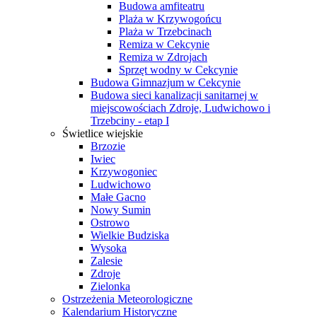
Budowa amfiteatru
Plaża w Krzywogońcu
Plaża w Trzebcinach
Remiza w Cekcynie
Remiza w Zdrojach
Sprzęt wodny w Cekcynie
Budowa Gimnazjum w Cekcynie
Budowa sieci kanalizacji sanitarnej w
miejscowościach Zdroje, Ludwichowo i
Trzebciny - etap I
Świetlice wiejskie
Brzozie
Iwiec
Krzywogoniec
Ludwichowo
Małe Gacno
Nowy Sumin
Ostrowo
Wielkie Budziska
Wysoka
Zalesie
Zdroje
Zielonka
Ostrzeżenia Meteorologiczne
Kalendarium Historyczne