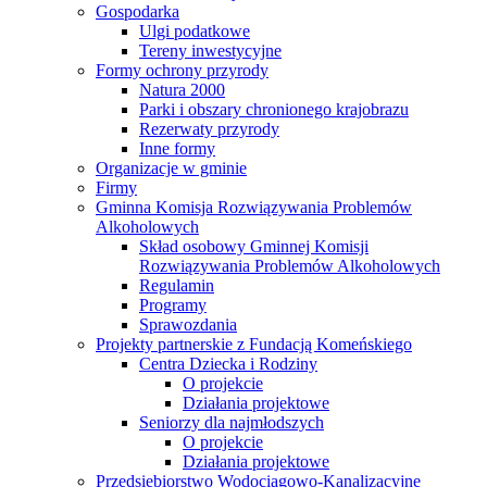
Gospodarka
Ulgi podatkowe
Tereny inwestycyjne
Formy ochrony przyrody
Natura 2000
Parki i obszary chronionego krajobrazu
Rezerwaty przyrody
Inne formy
Organizacje w gminie
Firmy
Gminna Komisja Rozwiązywania Problemów
Alkoholowych
Skład osobowy Gminnej Komisji
Rozwiązywania Problemów Alkoholowych
Regulamin
Programy
Sprawozdania
Projekty partnerskie z Fundacją Komeńskiego
Centra Dziecka i Rodziny
O projekcie
Działania projektowe
Seniorzy dla najmłodszych
O projekcie
Działania projektowe
Przedsiębiorstwo Wodociągowo-Kanalizacyjne