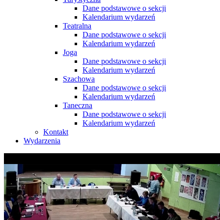
Dane podstawowe o sekcji
Kalendarium wydarzeń
Teatralna
Dane podstawowe o sekcji
Kalendarium wydarzeń
Joga
Dane podstawowe o sekcji
Kalendarium wydarzeń
Szachowa
Dane podstawowe o sekcji
Kalendarium wydarzeń
Taneczna
Dane podstawowe o sekcji
Kalendarium wydarzeń
Kontakt
Wydarzenia