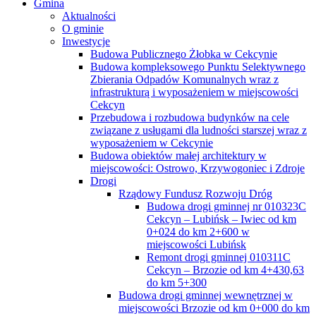
Gmina
Aktualności
O gminie
Inwestycje
Budowa Publicznego Żłobka w Cekcynie
Budowa kompleksowego Punktu Selektywnego
Zbierania Odpadów Komunalnych wraz z
infrastrukturą i wyposażeniem w miejscowości
Cekcyn
Przebudowa i rozbudowa budynków na cele
związane z usługami dla ludności starszej wraz z
wyposażeniem w Cekcynie
Budowa obiektów małej architektury w
miejscowości: Ostrowo, Krzywogoniec i Zdroje
Drogi
Rządowy Fundusz Rozwoju Dróg
Budowa drogi gminnej nr 010323C
Cekcyn – Lubińsk – Iwiec od km
0+024 do km 2+600 w
miejscowości Lubińsk
Remont drogi gminnej 010311C
Cekcyn – Brzozie od km 4+430,63
do km 5+300
Budowa drogi gminnej wewnętrznej w
miejscowości Brzozie od km 0+000 do km