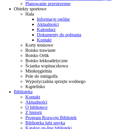
Planowanie przestrzenne
Obiekty sportowe
Hala
Informacje ogólne
Aktualności
Kalendarz
Dokumenty do pobrania
Kontakt
Korty tenisowe
Boisko trawiaste
Boisko Orlik
Boisko lekkoatletyczne
Ścianka wspinaczkowa
Minikręgielnia
Pole do minigolfa
Wypożyczalnia sprzętu wodnego
Kąpielisko
Biblioteka
Kontakt
Aktualności
O bibliotece
Z historii
Program Rozwoju Bibliotek
Biblioteka lubi smyka
Katalog on-line biblioteki