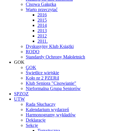
Cisowa Gałązka
Warto przeczytać
2016
2015
2014
2013
2012
2011.
Dyskusyjny Klub Książki
RODO
Standardy Ochrony Małoletnich
GOK
GOK
Świetlice wiejskie
Koło nr 2 PZERiI
Klub Seniora "Cisowianie"
Nieformalna Grupa Seniorów
SPZOZ
UTW
Rada Słuchaczy
Kalendarium wydarzeń
Harmonogramy wykładów
Deklaracje
Sekcje
Turystyczna