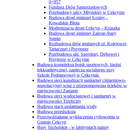
0+957
Fundusz Dróg Samorządowych
Przebudowy ulicy Młyńskiej w Cekcynie
Budowa drogi gminnej Łosiny -
Kowalskie Błota
Modernizacja drogi Cekcyn – Kruszka
Budowa drogi gminnej Zalesie-Stary
Sumin
Rozbudowa dróg gminnych ul. Kolejowej,
Tartacznej i Przytorze
Przebudowa ulic Szerokiej, Dębowej i
Przytorze w Cekcynie
Budowa kompleksu boisk sportowych, bieżni
lekkoatletycznej, zaplecza socjalnego przy
Szkole Podstawowej w Cekcynie.
Budowa sieci kanalizacji sanitarnej ciśnieniowo-
grawitacyjnej wraz z przepompownią ścieków w
miejscowości Zamarte
Budowa sieci wodociągowej i sanitarnej w
miejscowości Trzebciny
Budowa stacji uzdatniania wody
Budowa przedszkola
Przeciwdziałanie wykluczeniu cyfrowemu w
Gminie Cekcyn
Bory Tucholskie - w labiryntach natury