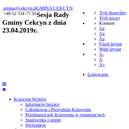
gmina@cekcyn.pl
GMINA CEKCYN
Tryb domyślny
+48 52 334 75 50
Sesja Rady
Tryb nocny
Gminy Cekcyn z dnia
Kontrast
Aa
23.04.2019r.
Aa
Aa
Fixed layout
Wide layout
A-
A
A+
Logowanie
Konwent Wójtów
Informacje bieżące
Członkowie i Prezydium Konwentu
Przedstawiciele Konwentu w organizacjach
Stanowiska i opinie
Prezentacje