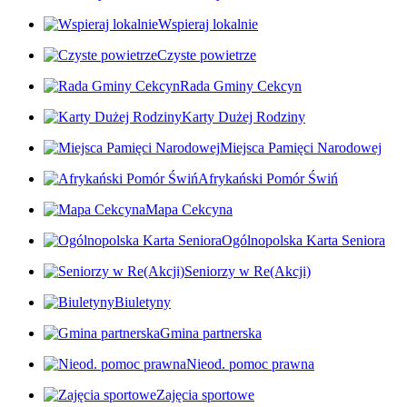
Wspieraj lokalnie
Czyste powietrze
Rada Gminy Cekcyn
Karty Dużej Rodziny
Miejsca Pamięci Narodowej
Afrykański Pomór Świń
Mapa Cekcyna
Ogólnopolska Karta Seniora
Seniorzy w Re(Akcji)
Biuletyny
Gmina partnerska
Nieod. pomoc prawna
Zajęcia sportowe