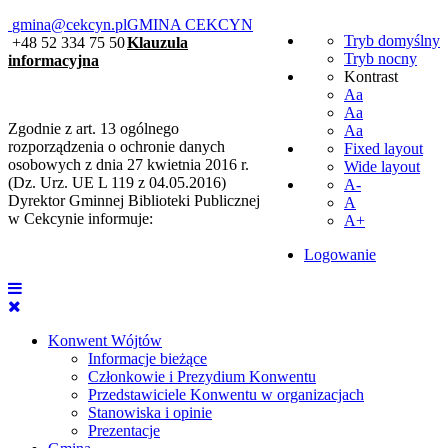
gmina@cekcyn.pl
GMINA CEKCYN
Tryb domyślny
+48 52 334 75 50
Klauzula
Tryb nocny
informacyjna
Kontrast
Aa
Aa
Zgodnie z art. 13 ogólnego
Aa
rozporządzenia o ochronie danych
Fixed layout
osobowych z dnia 27 kwietnia 2016 r.
Wide layout
(Dz. Urz. UE L 119 z 04.05.2016)
A-
Dyrektor Gminnej Biblioteki Publicznej
A
w Cekcynie informuje:
A+
Logowanie
Konwent Wójtów
Informacje bieżące
Członkowie i Prezydium Konwentu
Przedstawiciele Konwentu w organizacjach
Stanowiska i opinie
Prezentacje