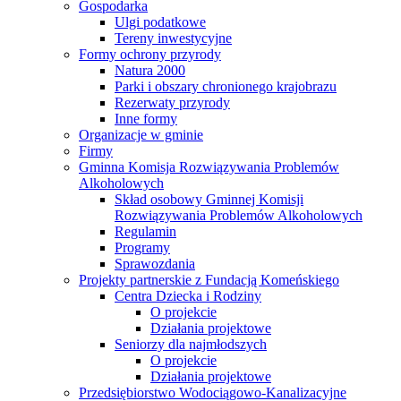
Gospodarka
Ulgi podatkowe
Tereny inwestycyjne
Formy ochrony przyrody
Natura 2000
Parki i obszary chronionego krajobrazu
Rezerwaty przyrody
Inne formy
Organizacje w gminie
Firmy
Gminna Komisja Rozwiązywania Problemów
Alkoholowych
Skład osobowy Gminnej Komisji
Rozwiązywania Problemów Alkoholowych
Regulamin
Programy
Sprawozdania
Projekty partnerskie z Fundacją Komeńskiego
Centra Dziecka i Rodziny
O projekcie
Działania projektowe
Seniorzy dla najmłodszych
O projekcie
Działania projektowe
Przedsiębiorstwo Wodociągowo-Kanalizacyjne