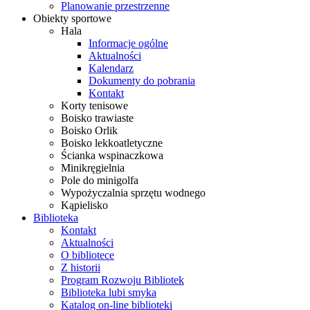
Planowanie przestrzenne
Obiekty sportowe
Hala
Informacje ogólne
Aktualności
Kalendarz
Dokumenty do pobrania
Kontakt
Korty tenisowe
Boisko trawiaste
Boisko Orlik
Boisko lekkoatletyczne
Ścianka wspinaczkowa
Minikręgielnia
Pole do minigolfa
Wypożyczalnia sprzętu wodnego
Kąpielisko
Biblioteka
Kontakt
Aktualności
O bibliotece
Z historii
Program Rozwoju Bibliotek
Biblioteka lubi smyka
Katalog on-line biblioteki