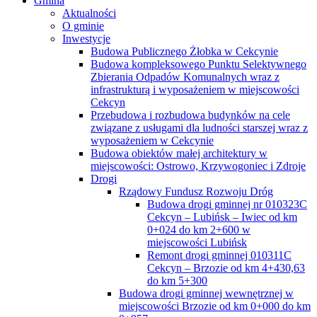
Gmina
Aktualności
O gminie
Inwestycje
Budowa Publicznego Żłobka w Cekcynie
Budowa kompleksowego Punktu Selektywnego
Zbierania Odpadów Komunalnych wraz z
infrastrukturą i wyposażeniem w miejscowości
Cekcyn
Przebudowa i rozbudowa budynków na cele
związane z usługami dla ludności starszej wraz z
wyposażeniem w Cekcynie
Budowa obiektów małej architektury w
miejscowości: Ostrowo, Krzywogoniec i Zdroje
Drogi
Rządowy Fundusz Rozwoju Dróg
Budowa drogi gminnej nr 010323C
Cekcyn – Lubińsk – Iwiec od km
0+024 do km 2+600 w
miejscowości Lubińsk
Remont drogi gminnej 010311C
Cekcyn – Brzozie od km 4+430,63
do km 5+300
Budowa drogi gminnej wewnętrznej w
miejscowości Brzozie od km 0+000 do km