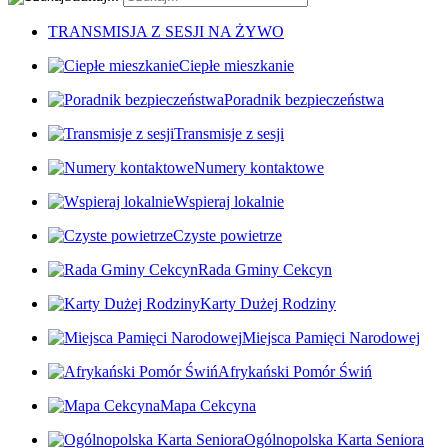
TRANSMISJA Z SESJI NA ŻYWO
Ciepłe mieszkanie
Poradnik bezpieczeństwa
Transmisje z sesji
Numery kontaktowe
Wspieraj lokalnie
Czyste powietrze
Rada Gminy Cekcyn
Karty Dużej Rodziny
Miejsca Pamięci Narodowej
Afrykański Pomór Świń
Mapa Cekcyna
Ogólnopolska Karta Seniora