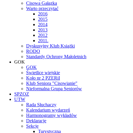
Cisowa Gałązka
Warto przeczytać
2016
2015
2014
2013
2012
2011.
Dyskusyjny Klub Książki
RODO
Standardy Ochrony Małoletnich
GOK
GOK
Świetlice wiejskie
Koło nr 2 PZERiI
Klub Seniora "Cisowianie"
Nieformalna Grupa Seniorów
SPZOZ
UTW
Rada Słuchaczy
Kalendarium wydarzeń
Harmonogramy wykładów
Deklaracje
Sekcje
Turystyczna