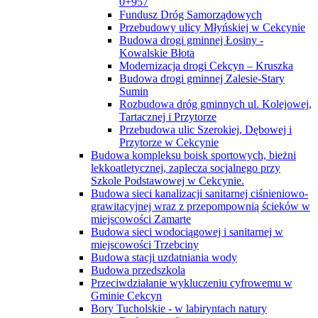
0+957
Fundusz Dróg Samorządowych
Przebudowy ulicy Młyńskiej w Cekcynie
Budowa drogi gminnej Łosiny -
Kowalskie Błota
Modernizacja drogi Cekcyn – Kruszka
Budowa drogi gminnej Zalesie-Stary
Sumin
Rozbudowa dróg gminnych ul. Kolejowej,
Tartacznej i Przytorze
Przebudowa ulic Szerokiej, Dębowej i
Przytorze w Cekcynie
Budowa kompleksu boisk sportowych, bieżni
lekkoatletycznej, zaplecza socjalnego przy
Szkole Podstawowej w Cekcynie.
Budowa sieci kanalizacji sanitarnej ciśnieniowo-
grawitacyjnej wraz z przepompownią ścieków w
miejscowości Zamarte
Budowa sieci wodociągowej i sanitarnej w
miejscowości Trzebciny
Budowa stacji uzdatniania wody
Budowa przedszkola
Przeciwdziałanie wykluczeniu cyfrowemu w
Gminie Cekcyn
Bory Tucholskie - w labiryntach natury