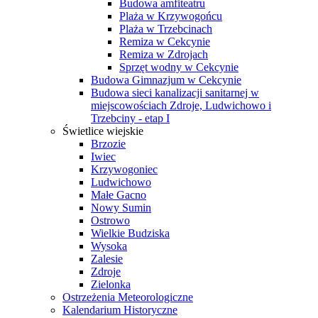
Budowa amfiteatru
Plaża w Krzywogońcu
Plaża w Trzebcinach
Remiza w Cekcynie
Remiza w Zdrojach
Sprzęt wodny w Cekcynie
Budowa Gimnazjum w Cekcynie
Budowa sieci kanalizacji sanitarnej w
miejscowościach Zdroje, Ludwichowo i
Trzebciny - etap I
Świetlice wiejskie
Brzozie
Iwiec
Krzywogoniec
Ludwichowo
Małe Gacno
Nowy Sumin
Ostrowo
Wielkie Budziska
Wysoka
Zalesie
Zdroje
Zielonka
Ostrzeżenia Meteorologiczne
Kalendarium Historyczne