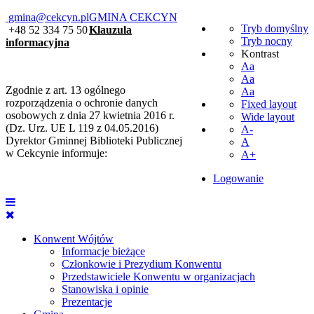
gmina@cekcyn.pl
GMINA CEKCYN
Tryb domyślny
+48 52 334 75 50
Klauzula
Tryb nocny
informacyjna
Kontrast
Aa
Aa
Zgodnie z art. 13 ogólnego
Aa
rozporządzenia o ochronie danych
Fixed layout
osobowych z dnia 27 kwietnia 2016 r.
Wide layout
(Dz. Urz. UE L 119 z 04.05.2016)
A-
Dyrektor Gminnej Biblioteki Publicznej
A
w Cekcynie informuje:
A+
Logowanie
Konwent Wójtów
Informacje bieżące
Członkowie i Prezydium Konwentu
Przedstawiciele Konwentu w organizacjach
Stanowiska i opinie
Prezentacje