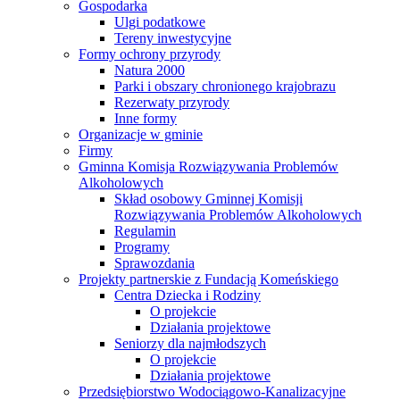
Gospodarka
Ulgi podatkowe
Tereny inwestycyjne
Formy ochrony przyrody
Natura 2000
Parki i obszary chronionego krajobrazu
Rezerwaty przyrody
Inne formy
Organizacje w gminie
Firmy
Gminna Komisja Rozwiązywania Problemów
Alkoholowych
Skład osobowy Gminnej Komisji
Rozwiązywania Problemów Alkoholowych
Regulamin
Programy
Sprawozdania
Projekty partnerskie z Fundacją Komeńskiego
Centra Dziecka i Rodziny
O projekcie
Działania projektowe
Seniorzy dla najmłodszych
O projekcie
Działania projektowe
Przedsiębiorstwo Wodociągowo-Kanalizacyjne