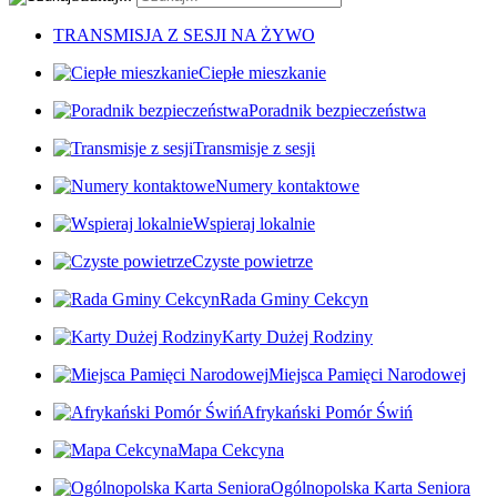
TRANSMISJA Z SESJI NA ŻYWO
Ciepłe mieszkanie
Poradnik bezpieczeństwa
Transmisje z sesji
Numery kontaktowe
Wspieraj lokalnie
Czyste powietrze
Rada Gminy Cekcyn
Karty Dużej Rodziny
Miejsca Pamięci Narodowej
Afrykański Pomór Świń
Mapa Cekcyna
Ogólnopolska Karta Seniora