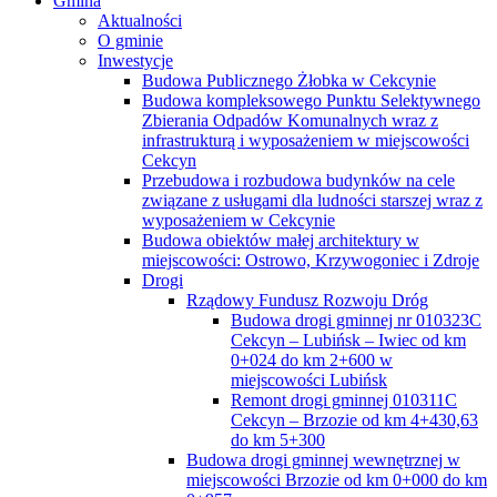
Gmina
Aktualności
O gminie
Inwestycje
Budowa Publicznego Żłobka w Cekcynie
Budowa kompleksowego Punktu Selektywnego
Zbierania Odpadów Komunalnych wraz z
infrastrukturą i wyposażeniem w miejscowości
Cekcyn
Przebudowa i rozbudowa budynków na cele
związane z usługami dla ludności starszej wraz z
wyposażeniem w Cekcynie
Budowa obiektów małej architektury w
miejscowości: Ostrowo, Krzywogoniec i Zdroje
Drogi
Rządowy Fundusz Rozwoju Dróg
Budowa drogi gminnej nr 010323C
Cekcyn – Lubińsk – Iwiec od km
0+024 do km 2+600 w
miejscowości Lubińsk
Remont drogi gminnej 010311C
Cekcyn – Brzozie od km 4+430,63
do km 5+300
Budowa drogi gminnej wewnętrznej w
miejscowości Brzozie od km 0+000 do km