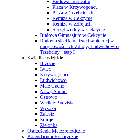
Budowa amfiteatru
Plaża w Krzywogońcu
Plaża w Trzebcinach
Remiza w Cekcynie
Remiza w Zdrojach
Sprzęt wodny w Cekcynie
Budowa Gimnazjum w Cekcynie
Budowa sieci kanalizacji sanitarnej w
miejscowościach Zdroje, Ludwichowo i
Trzebciny - etap I
Świetlice wiejskie
Brzozie
Iwiec
Krzywogoniec
Ludwichowo
Małe Gacno
Nowy Sumin
Ostrowo
Wielkie Budziska
Wysoka
Zalesie
Zdroje
Zielonka
Ostrzeżenia Meteorologiczne
Kalendarium Historyczne