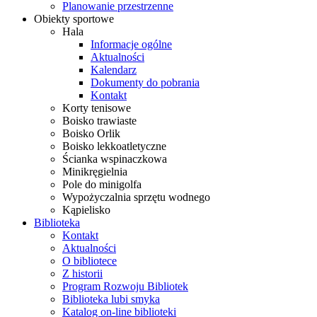
Planowanie przestrzenne
Obiekty sportowe
Hala
Informacje ogólne
Aktualności
Kalendarz
Dokumenty do pobrania
Kontakt
Korty tenisowe
Boisko trawiaste
Boisko Orlik
Boisko lekkoatletyczne
Ścianka wspinaczkowa
Minikręgielnia
Pole do minigolfa
Wypożyczalnia sprzętu wodnego
Kąpielisko
Biblioteka
Kontakt
Aktualności
O bibliotece
Z historii
Program Rozwoju Bibliotek
Biblioteka lubi smyka
Katalog on-line biblioteki