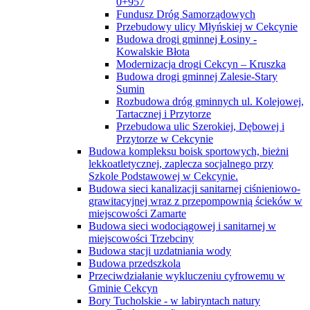
0+957
Fundusz Dróg Samorządowych
Przebudowy ulicy Młyńskiej w Cekcynie
Budowa drogi gminnej Łosiny -
Kowalskie Błota
Modernizacja drogi Cekcyn – Kruszka
Budowa drogi gminnej Zalesie-Stary
Sumin
Rozbudowa dróg gminnych ul. Kolejowej,
Tartacznej i Przytorze
Przebudowa ulic Szerokiej, Dębowej i
Przytorze w Cekcynie
Budowa kompleksu boisk sportowych, bieżni
lekkoatletycznej, zaplecza socjalnego przy
Szkole Podstawowej w Cekcynie.
Budowa sieci kanalizacji sanitarnej ciśnieniowo-
grawitacyjnej wraz z przepompownią ścieków w
miejscowości Zamarte
Budowa sieci wodociągowej i sanitarnej w
miejscowości Trzebciny
Budowa stacji uzdatniania wody
Budowa przedszkola
Przeciwdziałanie wykluczeniu cyfrowemu w
Gminie Cekcyn
Bory Tucholskie - w labiryntach natury