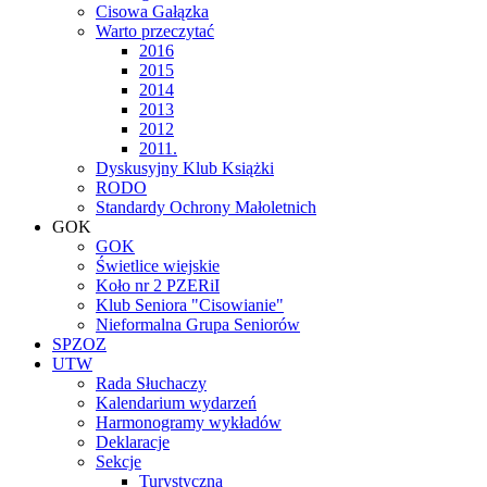
Cisowa Gałązka
Warto przeczytać
2016
2015
2014
2013
2012
2011.
Dyskusyjny Klub Książki
RODO
Standardy Ochrony Małoletnich
GOK
GOK
Świetlice wiejskie
Koło nr 2 PZERiI
Klub Seniora "Cisowianie"
Nieformalna Grupa Seniorów
SPZOZ
UTW
Rada Słuchaczy
Kalendarium wydarzeń
Harmonogramy wykładów
Deklaracje
Sekcje
Turystyczna