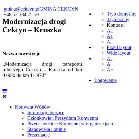
gmina@cekcyn.pl
GMINA CEKCYN
Tryb domyślny
+48 52 334 75 50
Tryb nocny
Modernizacja drogi
Kontrast
Cekcyn – Kruszka
Aa
Aa
Aa
Fixed layout
Wide layout
Nazwa inwestycji:
A-
,,Modernizacja drogi transportu
A
rolniczego Cekcyn – Kruszka od km
A+
0+980 do km 1+ 970”
Logowanie
Konwent Wójtów
Informacje bieżące
Członkowie i Prezydium Konwentu
Przedstawiciele Konwentu w organizacjach
Stanowiska i opinie
Prezentacje