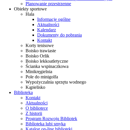
Planowanie przestrzenne
Obiekty sportowe
Hala
Informacje ogólne
Aktualności
Kalendarz
Dokumenty do pobrania
Kontakt
Korty tenisowe
Boisko trawiaste
Boisko Orlik
Boisko lekkoatletyczne
Ścianka wspinaczkowa
Minikręgielnia
Pole do minigolfa
Wypożyczalnia sprzętu wodnego
Kąpielisko
Biblioteka
Kontakt
Aktualności
O bibliotece
Z historii
Program Rozwoju Bibliotek
Biblioteka lubi smyka
Katalog on-line biblioteki