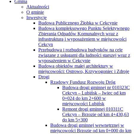
Gmina
Aktualności
O gminie
Inwestycje
Budowa Publicznego Żłobka w Cekcynie
Budowa kompleksowego Punktu Selektywnego
Zbierania Odpadów Komunalnych wraz z
infrastrukturą i wyposażeniem w miejscowości
Cekcyn
Przebudowa i rozbudowa budynków na cele
związane z usługami dla ludności starszej wraz z
wyposażeniem w Cekcynie
Budowa obiektów małej architektury w
miejscowości: Ostrowo, Krzywogoniec i Zdroje
Drogi
Rządowy Fundusz Rozwoju Dróg
Budowa drogi gminnej nr 010323C
Cekcyn – Lubińsk – Iwiec od km
0+024 do km 2+600 w
miejscowości Lubińsk
Remont drogi gminnej 010311C
Cekcyn – Brzozie od km 4+430,63
do km 5+300
Budowa drogi gminnej wewnętrznej w
miejscowości Brzozie od km 0+000 do km