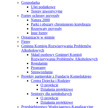
Gospodarka
Ulgi podatkowe
Tereny inwestycyjne
Formy ochrony przyrody
Natura 2000
Parki i obszary chronionego krajobrazu
Rezerwaty przyrody
Inne formy
Organizacje w gminie
Firmy
Gminna Komisja Rozwiązywania Problemów
Alkoholowych
Skład osobowy Gminnej Komisji
Rozwiązywania Problemów Alkoholowych
Regulamin
Programy
Sprawozdania
Projekty partnerskie z Fundacją Komeńskiego
Centra Dziecka i Rodziny
O projekcie
Działania projektowe
Seniorzy dla najmłodszych
O projekcie
Działania projektowe
Przedsiębiorstwo Wodociągowo-Kanalizacyjne