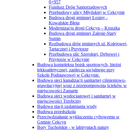
0+957
Fundusz Dróg Samorządowych
Przebudowy ulicy Młyńskiej w Cekcynie
Budowa drogi gminnej Łosiny -
Kowalskie Błota
Modernizacja drogi Cekcyn – Kruszka
Budowa drogi gminnej Zalesie-Stary
Sumin
Rozbudowa dróg gminnych ul. Kolejowej,
Tartacznej i Przytorze
Przebudowa ulic Szerokiej, Dębowej i
Przytorze w Cekcynie
Budowa kompleksu boisk sportowych, bieżni
lekkoatletycznej, zaplecza socjalnego przy
Szkole Podstawowej w Cekcynie.
Budowa sieci kanalizacji sanitarnej ciśnieniowo-
grawitacyjnej wraz z przepompownią ścieków w
miejscowości Zamarte
Budowa sieci wodociągowej i sanitarnej w
miejscowości Trzebciny
Budowa stacji uzdatniania wody
Budowa przedszkola
Przeciwdziałanie wykluczeniu cyfrowemu w
Gminie Cekcyn
Bory Tucholskie - w labiryntach natury