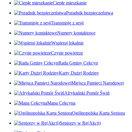
Ciepłe mieszkanie
Poradnik bezpieczeństwa
Transmisje z sesji
Numery kontaktowe
Wspieraj lokalnie
Czyste powietrze
Rada Gminy Cekcyn
Karty Dużej Rodziny
Miejsca Pamięci Narodowej
Afrykański Pomór Świń
Mapa Cekcyna
Ogólnopolska Karta Seniora
Seniorzy w Re(Akcji)