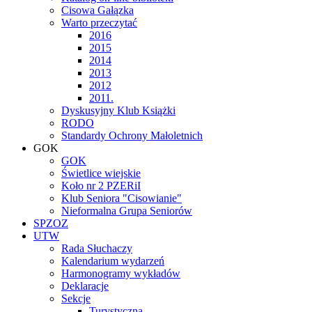
Cisowa Gałązka
Warto przeczytać
2016
2015
2014
2013
2012
2011.
Dyskusyjny Klub Książki
RODO
Standardy Ochrony Małoletnich
GOK
GOK
Świetlice wiejskie
Koło nr 2 PZERiI
Klub Seniora "Cisowianie"
Nieformalna Grupa Seniorów
SPZOZ
UTW
Rada Słuchaczy
Kalendarium wydarzeń
Harmonogramy wykładów
Deklaracje
Sekcje
Turystyczna