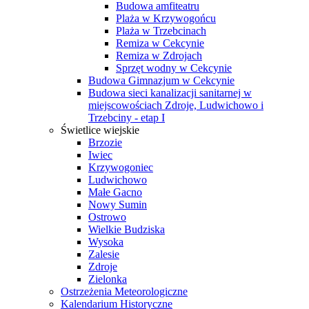
Budowa amfiteatru
Plaża w Krzywogońcu
Plaża w Trzebcinach
Remiza w Cekcynie
Remiza w Zdrojach
Sprzęt wodny w Cekcynie
Budowa Gimnazjum w Cekcynie
Budowa sieci kanalizacji sanitarnej w
miejscowościach Zdroje, Ludwichowo i
Trzebciny - etap I
Świetlice wiejskie
Brzozie
Iwiec
Krzywogoniec
Ludwichowo
Małe Gacno
Nowy Sumin
Ostrowo
Wielkie Budziska
Wysoka
Zalesie
Zdroje
Zielonka
Ostrzeżenia Meteorologiczne
Kalendarium Historyczne