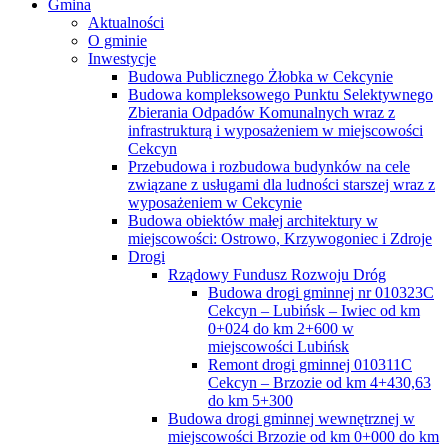
Gmina
Aktualności
O gminie
Inwestycje
Budowa Publicznego Żłobka w Cekcynie
Budowa kompleksowego Punktu Selektywnego
Zbierania Odpadów Komunalnych wraz z
infrastrukturą i wyposażeniem w miejscowości
Cekcyn
Przebudowa i rozbudowa budynków na cele
związane z usługami dla ludności starszej wraz z
wyposażeniem w Cekcynie
Budowa obiektów małej architektury w
miejscowości: Ostrowo, Krzywogoniec i Zdroje
Drogi
Rządowy Fundusz Rozwoju Dróg
Budowa drogi gminnej nr 010323C
Cekcyn – Lubińsk – Iwiec od km
0+024 do km 2+600 w
miejscowości Lubińsk
Remont drogi gminnej 010311C
Cekcyn – Brzozie od km 4+430,63
do km 5+300
Budowa drogi gminnej wewnętrznej w
miejscowości Brzozie od km 0+000 do km