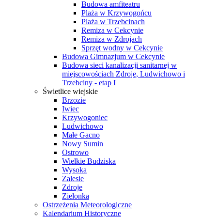
Budowa amfiteatru
Plaża w Krzywogońcu
Plaża w Trzebcinach
Remiza w Cekcynie
Remiza w Zdrojach
Sprzęt wodny w Cekcynie
Budowa Gimnazjum w Cekcynie
Budowa sieci kanalizacji sanitarnej w
miejscowościach Zdroje, Ludwichowo i
Trzebciny - etap I
Świetlice wiejskie
Brzozie
Iwiec
Krzywogoniec
Ludwichowo
Małe Gacno
Nowy Sumin
Ostrowo
Wielkie Budziska
Wysoka
Zalesie
Zdroje
Zielonka
Ostrzeżenia Meteorologiczne
Kalendarium Historyczne