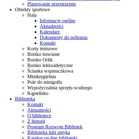
Planowanie przestrzenne
Obiekty sportowe
Hala
Informacje ogólne
Aktualności
Kalendarz
Dokumenty do pobrania
Kontakt
Korty tenisowe
Boisko trawiaste
Boisko Orlik
Boisko lekkoatletyczne
Ścianka wspinaczkowa
Minikręgielnia
Pole do minigolfa
Wypożyczalnia sprzętu wodnego
Kąpielisko
Biblioteka
Kontakt
Aktualności
O bibliotece
Z historii
Program Rozwoju Bibliotek
Biblioteka lubi smyka
Katalog on-line biblioteki