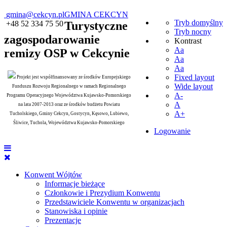
gmina@cekcyn.pl
GMINA CEKCYN
Tryb domyślny
+48 52 334 75 50
Turystyczne
Tryb nocny
zagospodarowanie
Kontrast
Aa
remizy OSP w Cekcynie
Aa
Aa
Fixed layout
Projekt jest współfinansowany ze środków Europejskiego
Wide layout
Funduszu Rozwoju Regionalnego w ramach Regionalnego
A-
Programu Operacyjnego Województwa Kujawsko-Pomorskiego
A
na lata 2007-2013 oraz ze środków budżetu Powiatu
A+
Tucholskiego, Gminy Cekcyn, Gostycyn, Kęsowo, Lubiewo,
Śliwice, Tuchola, Województwa Kujawsko-Pomorskiego
Logowanie
Konwent Wójtów
Informacje bieżące
Członkowie i Prezydium Konwentu
Przedstawiciele Konwentu w organizacjach
Stanowiska i opinie
Prezentacje