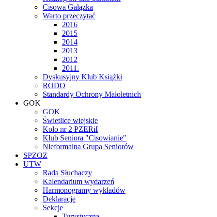
Cisowa Gałązka
Warto przeczytać
2016
2015
2014
2013
2012
2011.
Dyskusyjny Klub Książki
RODO
Standardy Ochrony Małoletnich
GOK
GOK
Świetlice wiejskie
Koło nr 2 PZERiI
Klub Seniora "Cisowianie"
Nieformalna Grupa Seniorów
SPZOZ
UTW
Rada Słuchaczy
Kalendarium wydarzeń
Harmonogramy wykładów
Deklaracje
Sekcje
Turystyczna