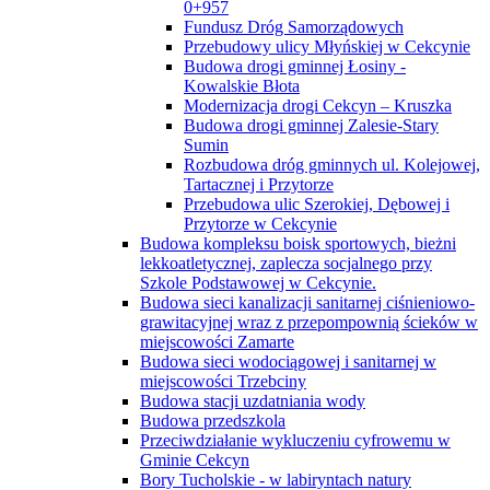
0+957
Fundusz Dróg Samorządowych
Przebudowy ulicy Młyńskiej w Cekcynie
Budowa drogi gminnej Łosiny -
Kowalskie Błota
Modernizacja drogi Cekcyn – Kruszka
Budowa drogi gminnej Zalesie-Stary
Sumin
Rozbudowa dróg gminnych ul. Kolejowej,
Tartacznej i Przytorze
Przebudowa ulic Szerokiej, Dębowej i
Przytorze w Cekcynie
Budowa kompleksu boisk sportowych, bieżni
lekkoatletycznej, zaplecza socjalnego przy
Szkole Podstawowej w Cekcynie.
Budowa sieci kanalizacji sanitarnej ciśnieniowo-
grawitacyjnej wraz z przepompownią ścieków w
miejscowości Zamarte
Budowa sieci wodociągowej i sanitarnej w
miejscowości Trzebciny
Budowa stacji uzdatniania wody
Budowa przedszkola
Przeciwdziałanie wykluczeniu cyfrowemu w
Gminie Cekcyn
Bory Tucholskie - w labiryntach natury