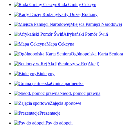
Rada Gminy Cekcyn
Karty Dużej Rodziny
Miejsca Pamięci Narodowej
Afrykański Pomór Świń
Mapa Cekcyna
Ogólnopolska Karta Seniora
Seniorzy w Re(Akcji)
Biuletyny
Gmina partnerska
Nieod. pomoc prawna
Zajęcia sportowe
Prezentacje
Psy do adopcji