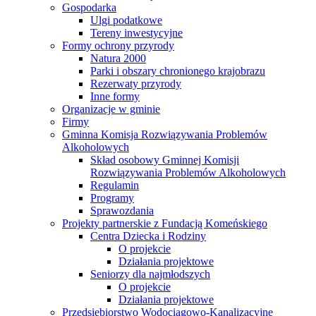
Gospodarka
Ulgi podatkowe
Tereny inwestycyjne
Formy ochrony przyrody
Natura 2000
Parki i obszary chronionego krajobrazu
Rezerwaty przyrody
Inne formy
Organizacje w gminie
Firmy
Gminna Komisja Rozwiązywania Problemów
Alkoholowych
Skład osobowy Gminnej Komisji
Rozwiązywania Problemów Alkoholowych
Regulamin
Programy
Sprawozdania
Projekty partnerskie z Fundacją Komeńskiego
Centra Dziecka i Rodziny
O projekcie
Działania projektowe
Seniorzy dla najmłodszych
O projekcie
Działania projektowe
Przedsiębiorstwo Wodociągowo-Kanalizacyjne