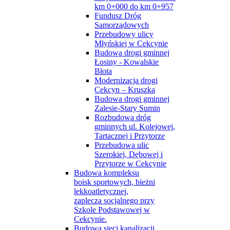
km 0+000 do km 0+957
Fundusz Dróg
Samorządowych
Przebudowy ulicy
Młyńskiej w Cekcynie
Budowa drogi gminnej
Łosiny - Kowalskie
Błota
Modernizacja drogi
Cekcyn – Kruszka
Budowa drogi gminnej
Zalesie-Stary Sumin
Rozbudowa dróg
gminnych ul. Kolejowej,
Tartacznej i Przytorze
Przebudowa ulic
Szerokiej, Dębowej i
Przytorze w Cekcynie
Budowa kompleksu
boisk sportowych, bieżni
lekkoatletycznej,
zaplecza socjalnego przy
Szkole Podstawowej w
Cekcynie.
Budowa sieci kanalizacji