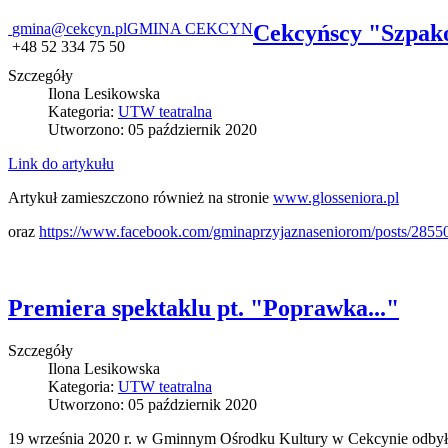
gmina@cekcyn.pl
GMINA CEKCYN
Cekcyńscy "Szpak
+48 52 334 75 50
Szczegóły
Ilona Lesikowska
Kategoria:
UTW teatralna
Utworzono: 05 październik 2020
Link do artykułu
Artykuł zamieszczono również na stronie
www.glosseniora.pl
oraz
https://www.facebook.com/gminaprzyjaznaseniorom/posts/285
Premiera spektaklu pt. "Poprawka..."
Szczegóły
Ilona Lesikowska
Kategoria:
UTW teatralna
Utworzono: 05 październik 2020
19 września 2020 r. w Gminnym Ośrodku Kultury w Cekcynie odbyła s