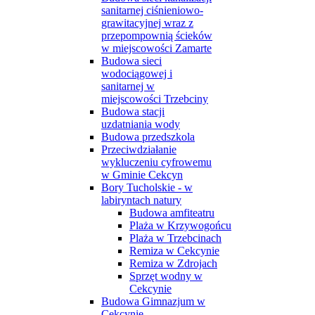
sanitarnej ciśnieniowo-
grawitacyjnej wraz z
przepompownią ścieków
w miejscowości Zamarte
Budowa sieci
wodociągowej i
sanitarnej w
miejscowości Trzebciny
Budowa stacji
uzdatniania wody
Budowa przedszkola
Przeciwdziałanie
wykluczeniu cyfrowemu
w Gminie Cekcyn
Bory Tucholskie - w
labiryntach natury
Budowa amfiteatru
Plaża w Krzywogońcu
Plaża w Trzebcinach
Remiza w Cekcynie
Remiza w Zdrojach
Sprzęt wodny w
Cekcynie
Budowa Gimnazjum w
Cekcynie