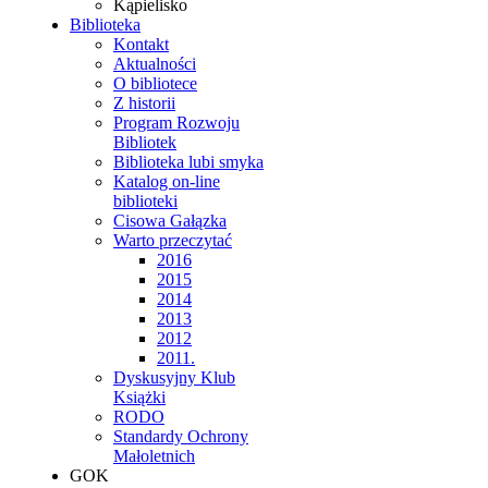
Kąpielisko
Biblioteka
Kontakt
Aktualności
O bibliotece
Z historii
Program Rozwoju
Bibliotek
Biblioteka lubi smyka
Katalog on-line
biblioteki
Cisowa Gałązka
Warto przeczytać
2016
2015
2014
2013
2012
2011.
Dyskusyjny Klub
Książki
RODO
Standardy Ochrony
Małoletnich
GOK