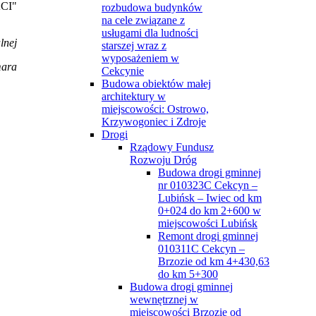
ACI"
rozbudowa budynków
na cele związane z
usługami dla ludności
lnej
starszej wraz z
wyposażeniem w
mara
Cekcynie
Budowa obiektów małej
architektury w
miejscowości: Ostrowo,
Krzywogoniec i Zdroje
Drogi
Rządowy Fundusz
Rozwoju Dróg
Budowa drogi gminnej
nr 010323C Cekcyn –
Lubińsk – Iwiec od km
0+024 do km 2+600 w
miejscowości Lubińsk
Remont drogi gminnej
010311C Cekcyn –
Brzozie od km 4+430,63
do km 5+300
Budowa drogi gminnej
wewnętrznej w
miejscowości Brzozie od