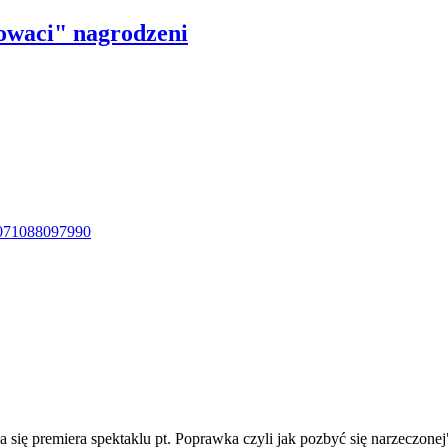
owaci" nagrodzeni
5071088097990
ię premiera spektaklu pt. Poprawka czyli jak pozbyć się narzeczonej