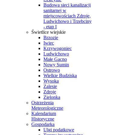
Budowa sieci kanalizacji
sanitarnej w
miejscowościach Zdroje,
Ludwichowo i Trzebciny
- etap I
Świetlice wiejskie
Brzozie
Iwiec
Krzywogoniec
Ludwichowo
Małe Gacno
Nowy Sumin
Ostrowo
Wielkie Budziska
Wysoka
Zalesie
Zdroje
Zielonka
Ostrzeżenia
Meteorologiczne
Kalendarium
Historyczne
Gospodarka
Ulgi podatkowe