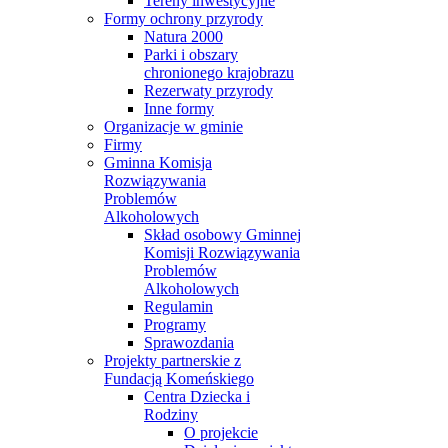
Tereny inwestycyjne
Formy ochrony przyrody
Natura 2000
Parki i obszary
chronionego krajobrazu
Rezerwaty przyrody
Inne formy
Organizacje w gminie
Firmy
Gminna Komisja
Rozwiązywania
Problemów
Alkoholowych
Skład osobowy Gminnej
Komisji Rozwiązywania
Problemów
Alkoholowych
Regulamin
Programy
Sprawozdania
Projekty partnerskie z
Fundacją Komeńskiego
Centra Dziecka i
Rodziny
O projekcie