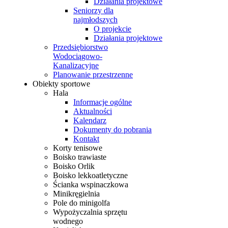
Działania projektowe
Seniorzy dla
najmłodszych
O projekcie
Działania projektowe
Przedsiębiorstwo
Wodociągowo-
Kanalizacyjne
Planowanie przestrzenne
Obiekty sportowe
Hala
Informacje ogólne
Aktualności
Kalendarz
Dokumenty do pobrania
Kontakt
Korty tenisowe
Boisko trawiaste
Boisko Orlik
Boisko lekkoatletyczne
Ścianka wspinaczkowa
Minikręgielnia
Pole do minigolfa
Wypożyczalnia sprzętu
wodnego