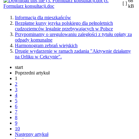
3.
68
[ ]
Formularz konsultacji.doc
kB
Informacja dla mieszkańców
Bezpłatne kursy języka polskiego dla pełnoletnich
cudzoziemców legalnie przebywających w Polsce
Przypominamy o uregulowaniu zaległości z tytułu opłaty za
odpady komunalne
Harmonogram zebrań wiejskich
Drugie wydarzenie w ramach zadania "Aktywnie działamy
na Orliku w Cekcynie".
start
Poprzedni artykuł
1
2
3
4
5
6
7
8
9
10
Następny artykuł