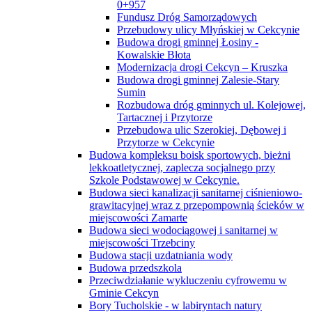
0+957
Fundusz Dróg Samorządowych
Przebudowy ulicy Młyńskiej w Cekcynie
Budowa drogi gminnej Łosiny -
Kowalskie Błota
Modernizacja drogi Cekcyn – Kruszka
Budowa drogi gminnej Zalesie-Stary
Sumin
Rozbudowa dróg gminnych ul. Kolejowej,
Tartacznej i Przytorze
Przebudowa ulic Szerokiej, Dębowej i
Przytorze w Cekcynie
Budowa kompleksu boisk sportowych, bieżni
lekkoatletycznej, zaplecza socjalnego przy
Szkole Podstawowej w Cekcynie.
Budowa sieci kanalizacji sanitarnej ciśnieniowo-
grawitacyjnej wraz z przepompownią ścieków w
miejscowości Zamarte
Budowa sieci wodociągowej i sanitarnej w
miejscowości Trzebciny
Budowa stacji uzdatniania wody
Budowa przedszkola
Przeciwdziałanie wykluczeniu cyfrowemu w
Gminie Cekcyn
Bory Tucholskie - w labiryntach natury