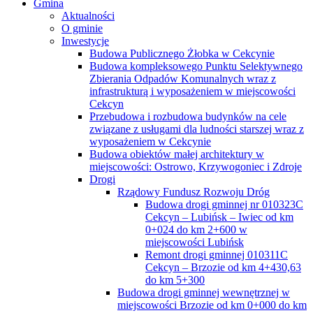
Gmina
Aktualności
O gminie
Inwestycje
Budowa Publicznego Żłobka w Cekcynie
Budowa kompleksowego Punktu Selektywnego
Zbierania Odpadów Komunalnych wraz z
infrastrukturą i wyposażeniem w miejscowości
Cekcyn
Przebudowa i rozbudowa budynków na cele
związane z usługami dla ludności starszej wraz z
wyposażeniem w Cekcynie
Budowa obiektów małej architektury w
miejscowości: Ostrowo, Krzywogoniec i Zdroje
Drogi
Rządowy Fundusz Rozwoju Dróg
Budowa drogi gminnej nr 010323C
Cekcyn – Lubińsk – Iwiec od km
0+024 do km 2+600 w
miejscowości Lubińsk
Remont drogi gminnej 010311C
Cekcyn – Brzozie od km 4+430,63
do km 5+300
Budowa drogi gminnej wewnętrznej w
miejscowości Brzozie od km 0+000 do km