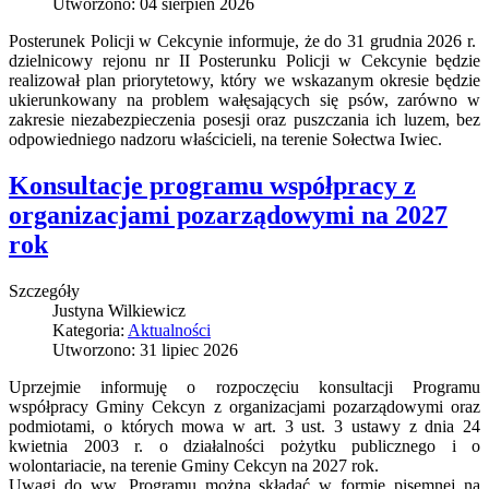
Utworzono: 04 sierpień 2026
Posterunek Policji w Cekcynie informuje, że do 31 grudnia 2026 r.
dzielnicowy rejonu nr II Posterunku Policji w Cekcynie będzie
realizował plan priorytetowy, który we wskazanym okresie będzie
ukierunkowany na problem wałęsających się psów, zarówno w
zakresie niezabezpieczenia posesji oraz puszczania ich luzem, bez
odpowiedniego nadzoru właścicieli, na terenie Sołectwa Iwiec.
Konsultacje programu współpracy z
organizacjami pozarządowymi na 2027
rok
Szczegóły
Justyna Wilkiewicz
Kategoria:
Aktualności
Utworzono: 31 lipiec 2026
Uprzejmie informuję o rozpoczęciu konsultacji Programu
współpracy Gminy Cekcyn z organizacjami pozarządowymi oraz
podmiotami, o których mowa w art. 3 ust. 3 ustawy z dnia 24
kwietnia 2003 r. o działalności pożytku publicznego i o
wolontariacie, na terenie Gminy Cekcyn na 2027 rok.
Uwagi do ww. Programu można składać w formie pisemnej na