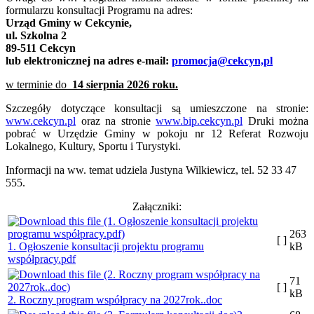
formularzu konsultacji Programu na adres:
Urząd Gminy w Cekcynie,
ul. Szkolna 2
89-511 Cekcyn
lub elektronicznej na adres e-mail:
promocja@cekcyn,pl
w terminie do
14 sierpnia 2026 roku.
Szczegóły dotyczące konsultacji są umieszczone na stronie:
www.cekcyn.pl
oraz na stronie
www.bip.cekcyn.pl
Druki można
pobrać w Urzędzie Gminy w pokoju nr 12 Referat Rozwoju
Lokalnego, Kultury, Sportu i Turystyki.
Informacji na ww. temat udziela Justyna Wilkiewicz, tel. 52 33 47
555.
Załączniki:
263
[ ]
1. Ogłoszenie konsultacji projektu programu
kB
współpracy.pdf
71
[ ]
kB
2. Roczny program współpracy na 2027rok..doc