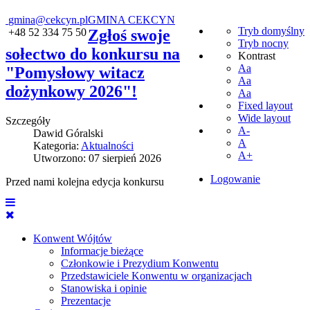
gmina@cekcyn.pl
GMINA CEKCYN
Tryb domyślny
+48 52 334 75 50
Zgłoś swoje
Tryb nocny
sołectwo do konkursu na
Kontrast
Aa
"Pomysłowy witacz
Aa
dożynkowy 2026"!
Aa
Fixed layout
Wide layout
Szczegóły
A-
Dawid Góralski
A
Kategoria:
Aktualności
A+
Utworzono: 07 sierpień 2026
Logowanie
Przed nami kolejna edycja konkursu
Konwent Wójtów
Informacje bieżące
Członkowie i Prezydium Konwentu
Przedstawiciele Konwentu w organizacjach
Stanowiska i opinie
Prezentacje