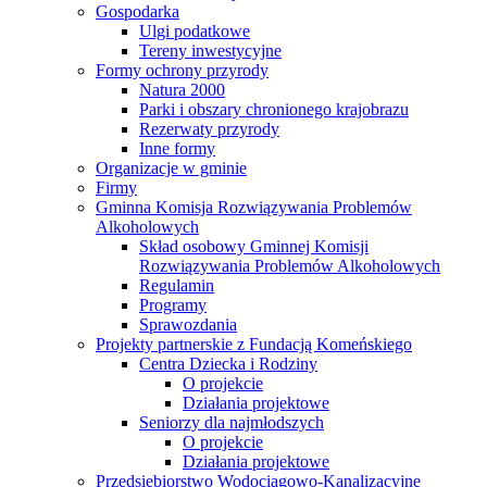
Gospodarka
Ulgi podatkowe
Tereny inwestycyjne
Formy ochrony przyrody
Natura 2000
Parki i obszary chronionego krajobrazu
Rezerwaty przyrody
Inne formy
Organizacje w gminie
Firmy
Gminna Komisja Rozwiązywania Problemów
Alkoholowych
Skład osobowy Gminnej Komisji
Rozwiązywania Problemów Alkoholowych
Regulamin
Programy
Sprawozdania
Projekty partnerskie z Fundacją Komeńskiego
Centra Dziecka i Rodziny
O projekcie
Działania projektowe
Seniorzy dla najmłodszych
O projekcie
Działania projektowe
Przedsiębiorstwo Wodociągowo-Kanalizacyjne