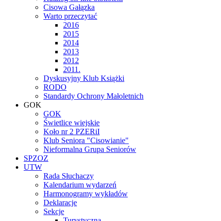
Cisowa Gałązka
Warto przeczytać
2016
2015
2014
2013
2012
2011.
Dyskusyjny Klub Książki
RODO
Standardy Ochrony Małoletnich
GOK
GOK
Świetlice wiejskie
Koło nr 2 PZERiI
Klub Seniora "Cisowianie"
Nieformalna Grupa Seniorów
SPZOZ
UTW
Rada Słuchaczy
Kalendarium wydarzeń
Harmonogramy wykładów
Deklaracje
Sekcje
Turystyczna