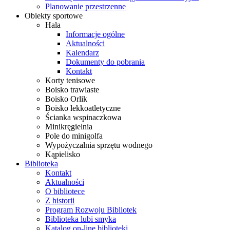
Planowanie przestrzenne
Obiekty sportowe
Hala
Informacje ogólne
Aktualności
Kalendarz
Dokumenty do pobrania
Kontakt
Korty tenisowe
Boisko trawiaste
Boisko Orlik
Boisko lekkoatletyczne
Ścianka wspinaczkowa
Minikręgielnia
Pole do minigolfa
Wypożyczalnia sprzętu wodnego
Kąpielisko
Biblioteka
Kontakt
Aktualności
O bibliotece
Z historii
Program Rozwoju Bibliotek
Biblioteka lubi smyka
Katalog on-line biblioteki