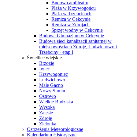
Budowa amfiteatru
Plaża w Krzywogońcu
Plaża w Trzebcinach
Remiza w Cekcynie
Remiza w Zdrojach
Sprzęt wodny w Cekcynie
Budowa Gimnazjum w Cekcynie
Budowa sieci kanalizacji sanitarnej w
miejscowościach Zdroje, Ludwichowo i
Trzebciny - etap I
Świetlice wiejskie
Brzozie
Iwiec
Krzywogoniec
Ludwichowo
Małe Gacno
Nowy Sumin
Ostrowo
Wielkie Budziska
Wysoka
Zalesie
Zdroje
Zielonka
Ostrzeżenia Meteorologiczne
Kalendarium Historyczne