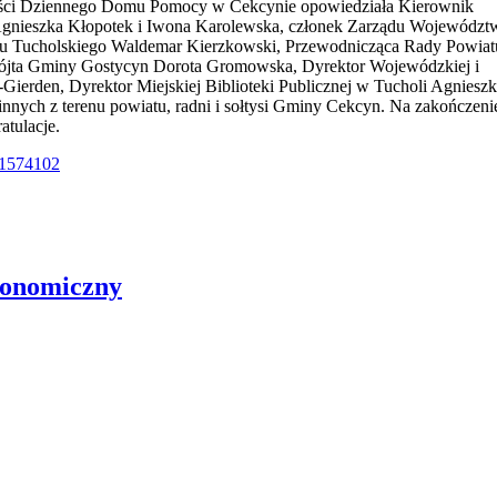
łalności Dziennego Domu Pomocy w Cekcynie opowiedziała Kierownik
P Agnieszka Kłopotek i Iwona Karolewska, członek Zarządu Województ
u Tucholskiego Waldemar Kierzkowski, Przewodnicząca Rady Powiat
Wójta Gminy Gostycyn Dorota Gromowska, Dyrektor Wojewódzkiej i
ierden, Dyrektor Miejskiej Biblioteki Publicznej w Tucholi Agniesz
nych z terenu powiatu, radni i sołtysi Gminy Cekcyn. Na zakończeni
atulacje.
51574102
tronomiczny