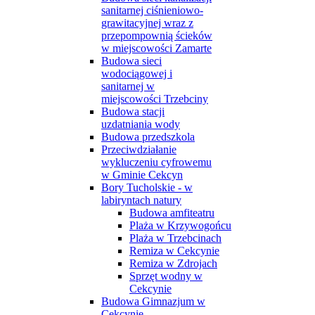
sanitarnej ciśnieniowo-
grawitacyjnej wraz z
przepompownią ścieków
w miejscowości Zamarte
Budowa sieci
wodociągowej i
sanitarnej w
miejscowości Trzebciny
Budowa stacji
uzdatniania wody
Budowa przedszkola
Przeciwdziałanie
wykluczeniu cyfrowemu
w Gminie Cekcyn
Bory Tucholskie - w
labiryntach natury
Budowa amfiteatru
Plaża w Krzywogońcu
Plaża w Trzebcinach
Remiza w Cekcynie
Remiza w Zdrojach
Sprzęt wodny w
Cekcynie
Budowa Gimnazjum w
Cekcynie