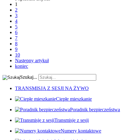
1
2
3
4
5
6
7
8
9
10
Następny artykuł
koniec
Szukaj...
TRANSMISJA Z SESJI NA ŻYWO
Ciepłe mieszkanie
Poradnik bezpieczeństwa
Transmisje z sesji
Numery kontaktowe