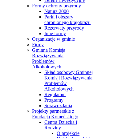
Tereny inwestycyjne
Formy ochrony przyrody
Natura 2000
Parki i obszary
chronionego krajobrazu
Rezerwaty przyrody
Inne formy
Organizacje w gminie
Firmy
Gminna Komisja
Rozwiązywania
Problemów
Alkoholowych
Skład osobowy Gminnej
Komisji Rozwiązywania
Problemów
Alkoholowych
Regulamin
Programy
Sprawozdania
Projekty partnerskie z
Fundacją Komeńskiego
Centra Dziecka i
Rodziny
O projekcie