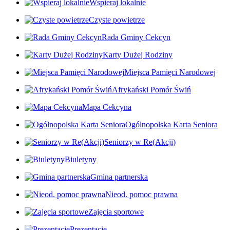
Wspieraj lokalnie
Czyste powietrze
Rada Gminy Cekcyn
Karty Dużej Rodziny
Miejsca Pamięci Narodowej
Afrykański Pomór Świń
Mapa Cekcyna
Ogólnopolska Karta Seniora
Seniorzy w Re(Akcji)
Biuletyny
Gmina partnerska
Nieod. pomoc prawna
Zajęcia sportowe
Prezentacje