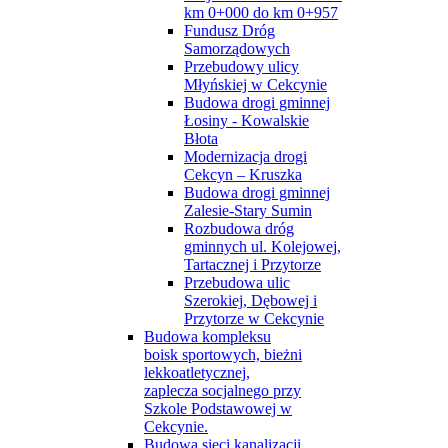
km 0+000 do km 0+957
Fundusz Dróg
Samorządowych
Przebudowy ulicy
Młyńskiej w Cekcynie
Budowa drogi gminnej
Łosiny - Kowalskie
Błota
Modernizacja drogi
Cekcyn – Kruszka
Budowa drogi gminnej
Zalesie-Stary Sumin
Rozbudowa dróg
gminnych ul. Kolejowej,
Tartacznej i Przytorze
Przebudowa ulic
Szerokiej, Dębowej i
Przytorze w Cekcynie
Budowa kompleksu
boisk sportowych, bieżni
lekkoatletycznej,
zaplecza socjalnego przy
Szkole Podstawowej w
Cekcynie.
Budowa sieci kanalizacji