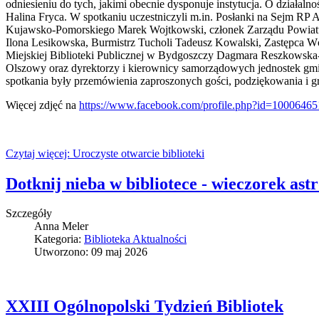
odniesieniu do tych, jakimi obecnie dysponuje instytucja. O dzia
Halina Fryca. W spotkaniu uczestniczyli m.in. Posłanki na Sejm R
Kujawsko-Pomorskiego Marek Wojtkowski, członek Zarządu Powiat
Ilona Lesikowska, Burmistrz Tucholi Tadeusz Kowalski, Zastępca 
Miejskiej Biblioteki Publicznej w Bydgoszczy Dagmara Reszkowska-G
Olszowy oraz dyrektorzy i kierownicy samorządowych jednostek gmin
spotkania były przemówienia zaproszonych gości, podziękowania i gr
Więcej zdjęć na
https://www.facebook.com/profile.php?id=1000646
Czytaj więcej: Uroczyste otwarcie biblioteki
Dotknij nieba w bibliotece - wieczorek as
Szczegóły
Anna Meler
Kategoria:
Biblioteka Aktualności
Utworzono: 09 maj 2026
XXIII Ogólnopolski Tydzień Bibliotek