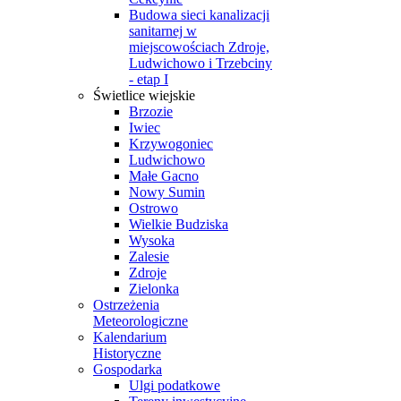
Budowa sieci kanalizacji
sanitarnej w
miejscowościach Zdroje,
Ludwichowo i Trzebciny
- etap I
Świetlice wiejskie
Brzozie
Iwiec
Krzywogoniec
Ludwichowo
Małe Gacno
Nowy Sumin
Ostrowo
Wielkie Budziska
Wysoka
Zalesie
Zdroje
Zielonka
Ostrzeżenia
Meteorologiczne
Kalendarium
Historyczne
Gospodarka
Ulgi podatkowe