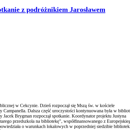
tkanie z podróżnikiem Jarosławem
ublicznej w Cekcynie. Dzień rozpoczął się Mszą św. w kościele
ry Campanella. Dalsza część uroczystości kontynuowana była w bibliot
ny Jacek Brygman rozpoczął spotkanie. Koordynator projektu Justyna
 starego przedszkola na bibliotekę", współfinansowanego z Europejskie
wiedziała o warunkach lokalowych w poprzedniej siedzibie bibliotek