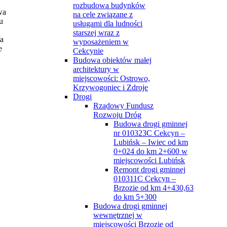
rozbudowa budynków
wa
na cele związane z
u
usługami dla ludności
starszej wraz z
ka
wyposażeniem w
e
Cekcynie
Budowa obiektów małej
architektury w
miejscowości: Ostrowo,
Krzywogoniec i Zdroje
Drogi
Rządowy Fundusz
Rozwoju Dróg
Budowa drogi gminnej
nr 010323C Cekcyn –
Lubińsk – Iwiec od km
0+024 do km 2+600 w
miejscowości Lubińsk
Remont drogi gminnej
010311C Cekcyn –
Brzozie od km 4+430,63
do km 5+300
Budowa drogi gminnej
wewnętrznej w
miejscowości Brzozie od