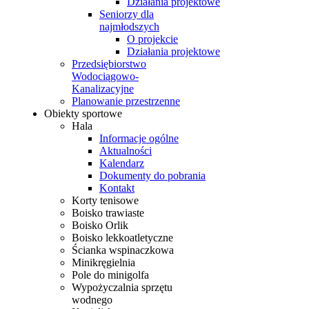
Działania projektowe
Seniorzy dla
najmłodszych
O projekcie
Działania projektowe
Przedsiębiorstwo
Wodociągowo-
Kanalizacyjne
Planowanie przestrzenne
Obiekty sportowe
Hala
Informacje ogólne
Aktualności
Kalendarz
Dokumenty do pobrania
Kontakt
Korty tenisowe
Boisko trawiaste
Boisko Orlik
Boisko lekkoatletyczne
Ścianka wspinaczkowa
Minikręgielnia
Pole do minigolfa
Wypożyczalnia sprzętu
wodnego