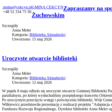
gmina@cekcyn.pl
GMINA CEKCYN
Zapraszamy na spo
+48 52 334 75 50
Żuchowskim
Szczegóły
Anna Meler
Kategoria:
Biblioteka Aktualności
Utworzono: 15 maj 2026
Uroczyste otwarcie biblioteki
Szczegóły
Anna Meler
Kategoria:
Biblioteka Aktualności
Utworzono: 12 maj 2026
W piątek 8 maja odbyło się uroczyste otwarcie Gminnej Biblioteki P
parafialnym, po której wysłuchaliśmy przepięknego koncertu Orkiest
Po uroczystym przecięciu wstęgi i poświęceniu biblioteki, Wójt Gmi
Wilkiewicz przedstawiła prezentację z realizacji projektu "Adaptacja
Funduszu Rozwoju Regionalnego. Dyrektor biblioteki Anna Meler opo