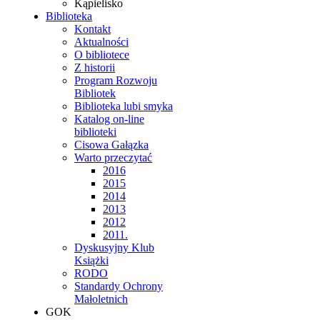
Kąpielisko
Biblioteka
Kontakt
Aktualności
O bibliotece
Z historii
Program Rozwoju
Bibliotek
Biblioteka lubi smyka
Katalog on-line
biblioteki
Cisowa Gałązka
Warto przeczytać
2016
2015
2014
2013
2012
2011.
Dyskusyjny Klub
Książki
RODO
Standardy Ochrony
Małoletnich
GOK