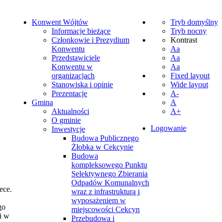
Konwent Wójtów
Tryb domyślny
Informacje bieżące
Tryb nocny
Członkowie i Prezydium
Kontrast
Konwentu
Aa
Przedstawiciele
Aa
Konwentu w
Aa
organizacjach
Fixed layout
Stanowiska i opinie
Wide layout
Prezentacje
A-
Gmina
A
Aktualności
A+
O gminie
Logowanie
Inwestycje
Budowa Publicznego
Żłobka w Cekcynie
Budowa
kompleksowego Punktu
Selektywnego Zbierania
Odpadów Komunalnych
ece.
wraz z infrastrukturą i
wyposażeniem w
go
miejscowości Cekcyn
i w
Przebudowa i