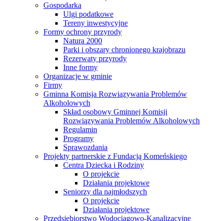
Gospodarka
Ulgi podatkowe
Tereny inwestycyjne
Formy ochrony przyrody
Natura 2000
Parki i obszary chronionego krajobrazu
Rezerwaty przyrody
Inne formy
Organizacje w gminie
Firmy
Gminna Komisja Rozwiązywania Problemów
Alkoholowych
Skład osobowy Gminnej Komisji
Rozwiązywania Problemów Alkoholowych
Regulamin
Programy
Sprawozdania
Projekty partnerskie z Fundacją Komeńskiego
Centra Dziecka i Rodziny
O projekcie
Działania projektowe
Seniorzy dla najmłodszych
O projekcie
Działania projektowe
Przedsiębiorstwo Wodociągowo-Kanalizacyjne