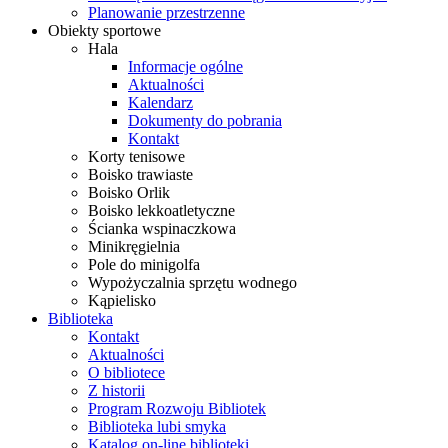
Planowanie przestrzenne
Obiekty sportowe
Hala
Informacje ogólne
Aktualności
Kalendarz
Dokumenty do pobrania
Kontakt
Korty tenisowe
Boisko trawiaste
Boisko Orlik
Boisko lekkoatletyczne
Ścianka wspinaczkowa
Minikręgielnia
Pole do minigolfa
Wypożyczalnia sprzętu wodnego
Kąpielisko
Biblioteka
Kontakt
Aktualności
O bibliotece
Z historii
Program Rozwoju Bibliotek
Biblioteka lubi smyka
Katalog on-line biblioteki