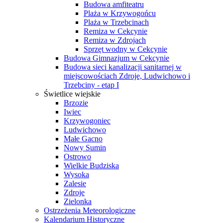
Budowa amfiteatru
Plaża w Krzywogońcu
Plaża w Trzebcinach
Remiza w Cekcynie
Remiza w Zdrojach
Sprzęt wodny w Cekcynie
Budowa Gimnazjum w Cekcynie
Budowa sieci kanalizacji sanitarnej w
miejscowościach Zdroje, Ludwichowo i
Trzebciny - etap I
Świetlice wiejskie
Brzozie
Iwiec
Krzywogoniec
Ludwichowo
Małe Gacno
Nowy Sumin
Ostrowo
Wielkie Budziska
Wysoka
Zalesie
Zdroje
Zielonka
Ostrzeżenia Meteorologiczne
Kalendarium Historyczne