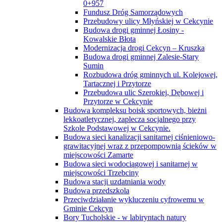
0+957
Fundusz Dróg Samorządowych
Przebudowy ulicy Młyńskiej w Cekcynie
Budowa drogi gminnej Łosiny -
Kowalskie Błota
Modernizacja drogi Cekcyn – Kruszka
Budowa drogi gminnej Zalesie-Stary
Sumin
Rozbudowa dróg gminnych ul. Kolejowej,
Tartacznej i Przytorze
Przebudowa ulic Szerokiej, Dębowej i
Przytorze w Cekcynie
Budowa kompleksu boisk sportowych, bieżni
lekkoatletycznej, zaplecza socjalnego przy
Szkole Podstawowej w Cekcynie.
Budowa sieci kanalizacji sanitarnej ciśnieniowo-
grawitacyjnej wraz z przepompownią ścieków w
miejscowości Zamarte
Budowa sieci wodociągowej i sanitarnej w
miejscowości Trzebciny
Budowa stacji uzdatniania wody
Budowa przedszkola
Przeciwdziałanie wykluczeniu cyfrowemu w
Gminie Cekcyn
Bory Tucholskie - w labiryntach natury