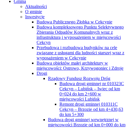
Gmina
Aktualności
O gminie
Inwestycje
Budowa Publicznego Żłobka w Cekcynie
Budowa kompleksowego Punktu Selektywnego
Zbierania Odpadów Komunalnych wraz z
infrastrukturą i wyposażeniem w miejscowości
Cekcyn
Przebudowa i rozbudowa budynków na cele
związane z usługami dla ludności starszej wraz z
wyposażeniem w Cekcynie
Budowa obiektów małej architektury w
miejscowości: Ostrowo, Krzywogoniec i Zdroje
Drogi
Rządowy Fundusz Rozwoju Dróg
Budowa drogi gminnej nr 010323C
Cekcyn – Lubińsk – Iwiec od km
0+024 do km 2+600 w
miejscowości Lubińsk
Remont drogi gminnej 010311C
Cekcyn – Brzozie od km 4+430,63
do km 5+300
Budowa drogi gminnej wewnętrznej w
miejscowości Brzozie od km 0+000 do km