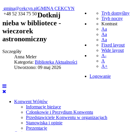
gmina@cekcyn.pl
GMINA CEKCYN
Tryb domyślny
+48 52 334 75 50
Dotknij
Tryb nocny
nieba w bibliotece -
Kontrast
Aa
wieczorek
Aa
astronomiczny
Aa
Fixed layout
Wide layout
Szczegóły
A-
Anna Meler
A
Kategoria:
Biblioteka Aktualności
A+
Utworzono: 09 maj 2026
Logowanie
Konwent Wójtów
Informacje bieżące
Członkowie i Prezydium Konwentu
Przedstawiciele Konwentu w organizacjach
Stanowiska i opinie
Prezentacje