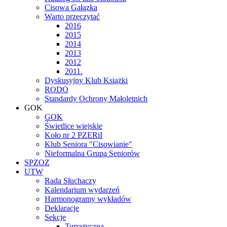
Cisowa Gałązka
Warto przeczytać
2016
2015
2014
2013
2012
2011.
Dyskusyjny Klub Książki
RODO
Standardy Ochrony Małoletnich
GOK
GOK
Świetlice wiejskie
Koło nr 2 PZERiI
Klub Seniora "Cisowianie"
Nieformalna Grupa Seniorów
SPZOZ
UTW
Rada Słuchaczy
Kalendarium wydarzeń
Harmonogramy wykładów
Deklaracje
Sekcje
Turystyczna