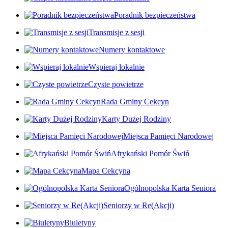
Poradnik bezpieczeństwa
Transmisje z sesji
Numery kontaktowe
Wspieraj lokalnie
Czyste powietrze
Rada Gminy Cekcyn
Karty Dużej Rodziny
Miejsca Pamięci Narodowej
Afrykański Pomór Świń
Mapa Cekcyna
Ogólnopolska Karta Seniora
Seniorzy w Re(Akcji)
Biuletyny