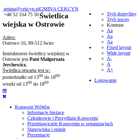
gmina@cekcyn.pl
GMINA CEKCYN
Tryb domyślny
+48 52 334 75 50
Świetlica
Tryb nocny
wiejska w Ostrowie
Kontrast
Aa
Aa
Adres:
Aa
Ostrowo 16, 89-512 Iwiec
Fixed layout
Wide layout
Instruktorem świetlicy wiejskiej w
A-
Ostrowie jest
Pani Małgorzata
A
Jerchewicz.
A+
Świetlica otwarta jest w:
00
00
poniedziałki od 13
do 18
Logowanie
00
00
wtorki od 13
do 18
Konwent Wójtów
Informacje bieżące
Członkowie i Prezydium Konwentu
Przedstawiciele Konwentu w organizacjach
Stanowiska i opinie
Prezentacje