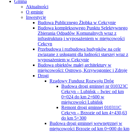
Gmina
Aktualności
O gminie
Inwestycje
Budowa Publicznego Żłobka w Cekcynie
Budowa kompleksowego Punktu Selektywnego
Zbierania Odpadów Komunalnych wraz z
infrastrukturą i wyposażeniem w miejscowości
Cekcyn
Przebudowa i rozbudowa budynków na cele
związane z usługami dla ludności starszej wraz z
wyposażeniem w Cekcynie
Budowa obiektów małej architektury w
miejscowości: Ostrowo, Krzywogoniec i Zdroje
Drogi
Rządowy Fundusz Rozwoju Dróg
Budowa drogi gminnej nr 010323C
Cekcyn – Lubińsk – Iwiec od km
0+024 do km 2+600 w
miejscowości Lubińsk
Remont drogi gminnej 010311C
Cekcyn – Brzozie od km 4+430,63
do km 5+300
Budowa drogi gminnej wewnętrznej w
miejscowości Brzozie od km 0+000 do km