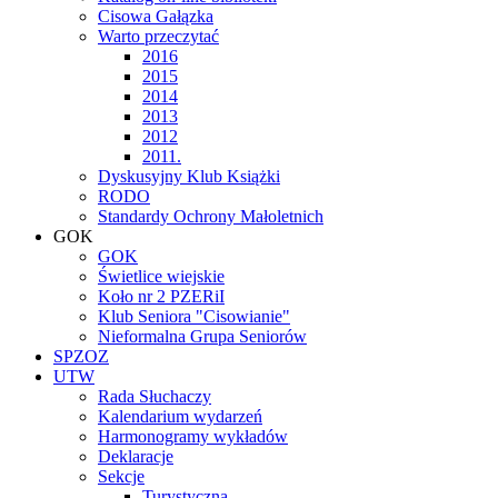
Cisowa Gałązka
Warto przeczytać
2016
2015
2014
2013
2012
2011.
Dyskusyjny Klub Książki
RODO
Standardy Ochrony Małoletnich
GOK
GOK
Świetlice wiejskie
Koło nr 2 PZERiI
Klub Seniora "Cisowianie"
Nieformalna Grupa Seniorów
SPZOZ
UTW
Rada Słuchaczy
Kalendarium wydarzeń
Harmonogramy wykładów
Deklaracje
Sekcje
Turystyczna