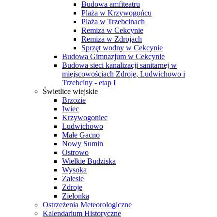
Budowa amfiteatru
Plaża w Krzywogońcu
Plaża w Trzebcinach
Remiza w Cekcynie
Remiza w Zdrojach
Sprzęt wodny w Cekcynie
Budowa Gimnazjum w Cekcynie
Budowa sieci kanalizacji sanitarnej w
miejscowościach Zdroje, Ludwichowo i
Trzebciny - etap I
Świetlice wiejskie
Brzozie
Iwiec
Krzywogoniec
Ludwichowo
Małe Gacno
Nowy Sumin
Ostrowo
Wielkie Budziska
Wysoka
Zalesie
Zdroje
Zielonka
Ostrzeżenia Meteorologiczne
Kalendarium Historyczne