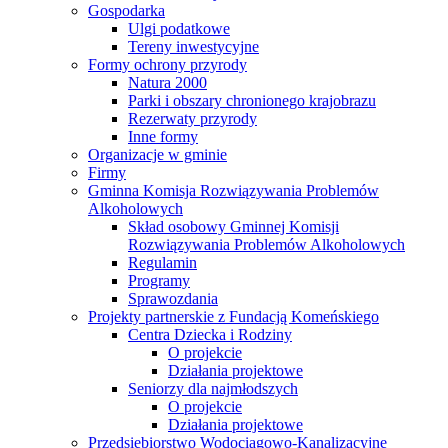
Gospodarka
Ulgi podatkowe
Tereny inwestycyjne
Formy ochrony przyrody
Natura 2000
Parki i obszary chronionego krajobrazu
Rezerwaty przyrody
Inne formy
Organizacje w gminie
Firmy
Gminna Komisja Rozwiązywania Problemów
Alkoholowych
Skład osobowy Gminnej Komisji
Rozwiązywania Problemów Alkoholowych
Regulamin
Programy
Sprawozdania
Projekty partnerskie z Fundacją Komeńskiego
Centra Dziecka i Rodziny
O projekcie
Działania projektowe
Seniorzy dla najmłodszych
O projekcie
Działania projektowe
Przedsiębiorstwo Wodociągowo-Kanalizacyjne