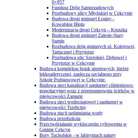
0+957
Fundusz Dróg Samorządowych
Przebudowy ulicy Młyńskiej w Cekcynie
Budowa drogi gminnej Łosiny -
Kowalskie Błota
Modernizacja drogi Cekcyn – Kruszka
Budowa drogi gminnej Zalesie-Stary
Sumin
Rozbudowa dróg gminnych ul. Kolejowej,
Tartacznej i Przytorze
Przebudowa ulic Szerokiej, Dębowej i
Przytorze w Cekcynie
Budowa kompleksu boisk sportowych, bieżni
lekkoatletycznej, zaplecza socjalnego przy
Szkole Podstawowej w Cekcynie.
Budowa sieci kanalizacji sanitarnej ciśnieniowo-
grawitacyjnej wraz z przepompownią ścieków w
miejscowości Zamarte
Budowa sieci wodociągowej i sanitarnej w
miejscowości Trzebciny
Budowa stacji uzdatniania wody
Budowa przedszkola
Przeciwdziałanie wykluczeniu cyfrowemu w
Gminie Cekcyn
Bory Tucholskie - w labiryntach natury