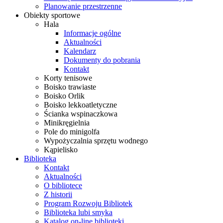
Planowanie przestrzenne
Obiekty sportowe
Hala
Informacje ogólne
Aktualności
Kalendarz
Dokumenty do pobrania
Kontakt
Korty tenisowe
Boisko trawiaste
Boisko Orlik
Boisko lekkoatletyczne
Ścianka wspinaczkowa
Minikręgielnia
Pole do minigolfa
Wypożyczalnia sprzętu wodnego
Kąpielisko
Biblioteka
Kontakt
Aktualności
O bibliotece
Z historii
Program Rozwoju Bibliotek
Biblioteka lubi smyka
Katalog on-line biblioteki