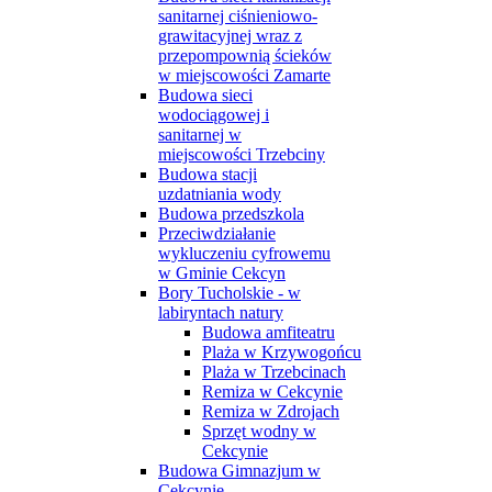
sanitarnej ciśnieniowo-
grawitacyjnej wraz z
przepompownią ścieków
w miejscowości Zamarte
Budowa sieci
wodociągowej i
sanitarnej w
miejscowości Trzebciny
Budowa stacji
uzdatniania wody
Budowa przedszkola
Przeciwdziałanie
wykluczeniu cyfrowemu
w Gminie Cekcyn
Bory Tucholskie - w
labiryntach natury
Budowa amfiteatru
Plaża w Krzywogońcu
Plaża w Trzebcinach
Remiza w Cekcynie
Remiza w Zdrojach
Sprzęt wodny w
Cekcynie
Budowa Gimnazjum w
Cekcynie