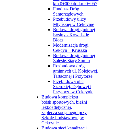
km 0+000 do km 0+957
Fundusz Dróg
Samorządowych
Przebudowy ulicy
Młyńskiej w Cekcynie
Budowa drogi gminnej
Łosiny - Kowalskie
Błota
Modernizacja drogi
Cekcyn – Kruszka
Budowa drogi gminnej
Zalesie-Stary Sumin
Rozbudowa dróg
gminnych ul. Kolejowej,
Tartacznej i Przytorze
Przebudowa ulic
Szerokiej, Dębowej i
Przytorze w Cekcynie
Budowa kompleksu
boisk sportowych, bieżni
lekkoatletycznej,
zaplecza socjalnego przy
Szkole Podstawowej w
Cekcynie.
Budowa sieci kanalizacji