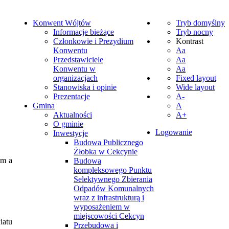
Konwent Wójtów
Tryb domyślny
Informacje bieżące
Tryb nocny
Członkowie i Prezydium
Kontrast
Konwentu
Aa
Przedstawiciele
Aa
Konwentu w
Aa
organizacjach
Fixed layout
Stanowiska i opinie
Wide layout
Prezentacje
A-
Gmina
A
Aktualności
A+
O gminie
Logowanie
Inwestycje
Budowa Publicznego
Żłobka w Cekcynie
ym a
Budowa
kompleksowego Punktu
Selektywnego Zbierania
Odpadów Komunalnych
wraz z infrastrukturą i
wyposażeniem w
miejscowości Cekcyn
iatu
Przebudowa i