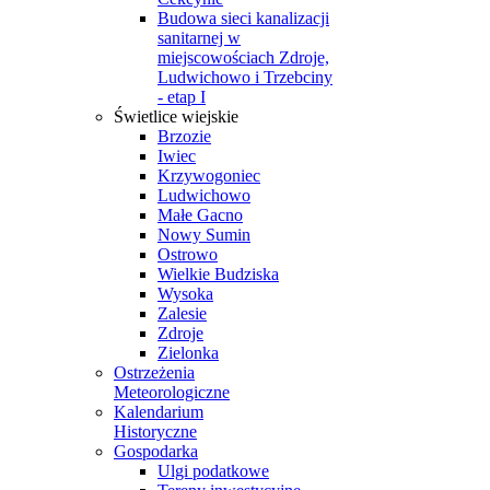
Budowa sieci kanalizacji
sanitarnej w
miejscowościach Zdroje,
Ludwichowo i Trzebciny
- etap I
Świetlice wiejskie
Brzozie
Iwiec
Krzywogoniec
Ludwichowo
Małe Gacno
Nowy Sumin
Ostrowo
Wielkie Budziska
Wysoka
Zalesie
Zdroje
Zielonka
Ostrzeżenia
Meteorologiczne
Kalendarium
Historyczne
Gospodarka
Ulgi podatkowe