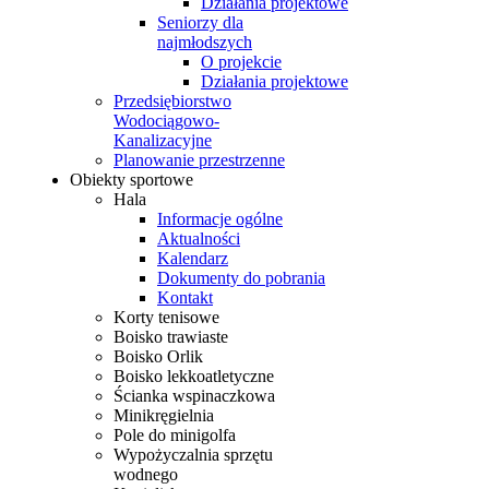
Działania projektowe
Seniorzy dla
najmłodszych
O projekcie
Działania projektowe
Przedsiębiorstwo
Wodociągowo-
Kanalizacyjne
Planowanie przestrzenne
Obiekty sportowe
Hala
Informacje ogólne
Aktualności
Kalendarz
Dokumenty do pobrania
Kontakt
Korty tenisowe
Boisko trawiaste
Boisko Orlik
Boisko lekkoatletyczne
Ścianka wspinaczkowa
Minikręgielnia
Pole do minigolfa
Wypożyczalnia sprzętu
wodnego