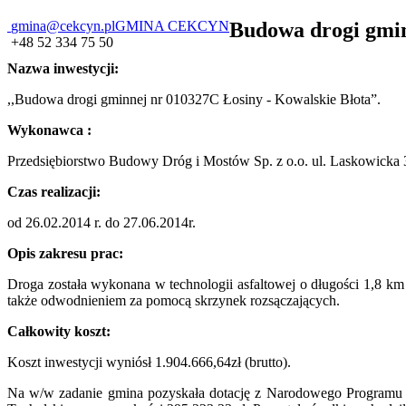
gmina@cekcyn.pl
GMINA CEKCYN
Budowa drogi gmin
+48 52 334 75 50
Nazwa inwestycji:
,,Budowa drogi gminnej nr 010327C Łosiny - Kowalskie Błota”.
Wykonawca :
Przedsiębiorstwo Budowy Dróg i Mostów Sp. z o.o. ul. Laskowicka 
Czas realizacji:
od 26.02.2014 r. do 27.06.2014r.
Opis zakresu prac:
Droga została wykonana w technologii asfaltowej o długości 1,8 k
także odwodnieniem za pomocą skrzynek rozsączających.
Całkowity koszt:
Koszt inwestycji wyniósł
1.904.666,64zł
(brutto).
Na w/w zadanie gmina pozyskała dotację z Narodowego Programu