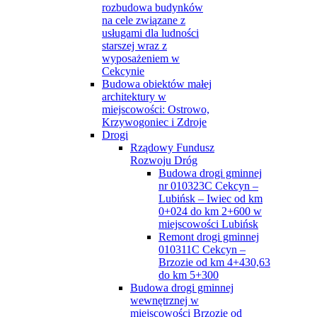
rozbudowa budynków
na cele związane z
usługami dla ludności
starszej wraz z
wyposażeniem w
Cekcynie
Budowa obiektów małej
architektury w
miejscowości: Ostrowo,
Krzywogoniec i Zdroje
Drogi
Rządowy Fundusz
Rozwoju Dróg
Budowa drogi gminnej
nr 010323C Cekcyn –
Lubińsk – Iwiec od km
0+024 do km 2+600 w
miejscowości Lubińsk
Remont drogi gminnej
010311C Cekcyn –
Brzozie od km 4+430,63
do km 5+300
Budowa drogi gminnej
wewnętrznej w
miejscowości Brzozie od