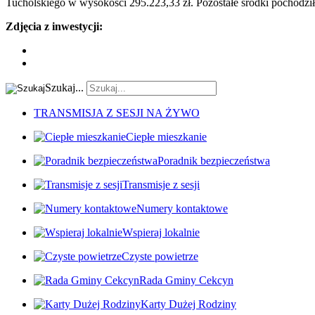
Tucholskiego w wysokości 295.223,33 zł. Pozostałe środki pochodził
Zdjęcia z inwestycji:
Szukaj...
TRANSMISJA Z SESJI NA ŻYWO
Ciepłe mieszkanie
Poradnik bezpieczeństwa
Transmisje z sesji
Numery kontaktowe
Wspieraj lokalnie
Czyste powietrze
Rada Gminy Cekcyn
Karty Dużej Rodziny