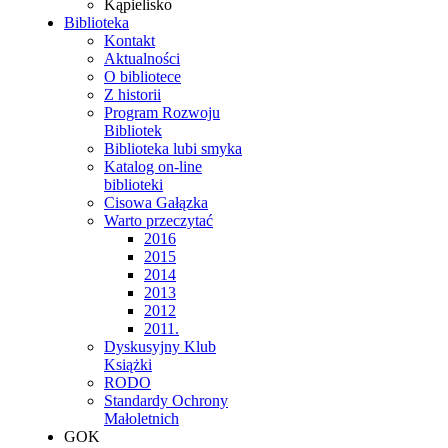
Kąpielisko
Biblioteka
Kontakt
Aktualności
O bibliotece
Z historii
Program Rozwoju
Bibliotek
Biblioteka lubi smyka
Katalog on-line
biblioteki
Cisowa Gałązka
Warto przeczytać
2016
2015
2014
2013
2012
2011.
Dyskusyjny Klub
Książki
RODO
Standardy Ochrony
Małoletnich
GOK