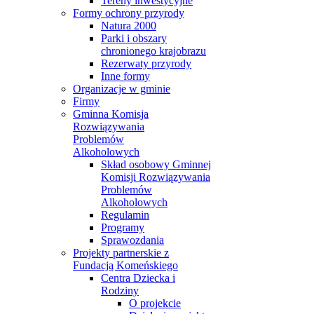
Tereny inwestycyjne
Formy ochrony przyrody
Natura 2000
Parki i obszary
chronionego krajobrazu
Rezerwaty przyrody
Inne formy
Organizacje w gminie
Firmy
Gminna Komisja
Rozwiązywania
Problemów
Alkoholowych
Skład osobowy Gminnej
Komisji Rozwiązywania
Problemów
Alkoholowych
Regulamin
Programy
Sprawozdania
Projekty partnerskie z
Fundacją Komeńskiego
Centra Dziecka i
Rodziny
O projekcie