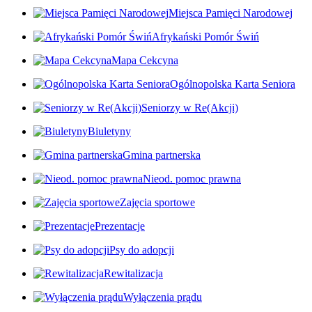
Miejsca Pamięci Narodowej
Afrykański Pomór Świń
Mapa Cekcyna
Ogólnopolska Karta Seniora
Seniorzy w Re(Akcji)
Biuletyny
Gmina partnerska
Nieod. pomoc prawna
Zajęcia sportowe
Prezentacje
Psy do adopcji
Rewitalizacja
Wyłączenia prądu