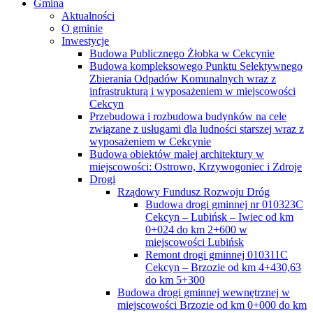
Gmina
Aktualności
O gminie
Inwestycje
Budowa Publicznego Żłobka w Cekcynie
Budowa kompleksowego Punktu Selektywnego
Zbierania Odpadów Komunalnych wraz z
infrastrukturą i wyposażeniem w miejscowości
Cekcyn
Przebudowa i rozbudowa budynków na cele
związane z usługami dla ludności starszej wraz z
wyposażeniem w Cekcynie
Budowa obiektów małej architektury w
miejscowości: Ostrowo, Krzywogoniec i Zdroje
Drogi
Rządowy Fundusz Rozwoju Dróg
Budowa drogi gminnej nr 010323C
Cekcyn – Lubińsk – Iwiec od km
0+024 do km 2+600 w
miejscowości Lubińsk
Remont drogi gminnej 010311C
Cekcyn – Brzozie od km 4+430,63
do km 5+300
Budowa drogi gminnej wewnętrznej w
miejscowości Brzozie od km 0+000 do km