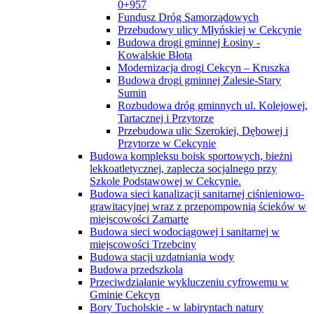
0+957
Fundusz Dróg Samorządowych
Przebudowy ulicy Młyńskiej w Cekcynie
Budowa drogi gminnej Łosiny -
Kowalskie Błota
Modernizacja drogi Cekcyn – Kruszka
Budowa drogi gminnej Zalesie-Stary
Sumin
Rozbudowa dróg gminnych ul. Kolejowej,
Tartacznej i Przytorze
Przebudowa ulic Szerokiej, Dębowej i
Przytorze w Cekcynie
Budowa kompleksu boisk sportowych, bieżni
lekkoatletycznej, zaplecza socjalnego przy
Szkole Podstawowej w Cekcynie.
Budowa sieci kanalizacji sanitarnej ciśnieniowo-
grawitacyjnej wraz z przepompownią ścieków w
miejscowości Zamarte
Budowa sieci wodociągowej i sanitarnej w
miejscowości Trzebciny
Budowa stacji uzdatniania wody
Budowa przedszkola
Przeciwdziałanie wykluczeniu cyfrowemu w
Gminie Cekcyn
Bory Tucholskie - w labiryntach natury