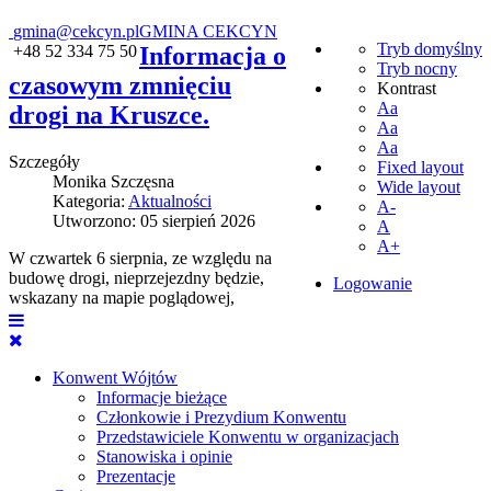
gmina@cekcyn.pl
GMINA CEKCYN
Tryb domyślny
+48 52 334 75 50
Informacja o
Tryb nocny
czasowym zmnięciu
Kontrast
Aa
drogi na Kruszce.
Aa
Aa
Szczegóły
Fixed layout
Monika Szczęsna
Wide layout
Kategoria:
Aktualności
A-
Utworzono: 05 sierpień 2026
A
A+
W czwartek 6 sierpnia, ze względu na
budowę drogi, nieprzejezdny będzie,
Logowanie
wskazany na mapie poglądowej,
Konwent Wójtów
Informacje bieżące
Członkowie i Prezydium Konwentu
Przedstawiciele Konwentu w organizacjach
Stanowiska i opinie
Prezentacje