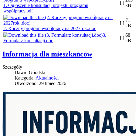
[ ]
1. Ogłoszenie konsultacji projektu programu
kB
współpracy.pdf
71
[ ]
kB
2. Roczny program współpracy na 2027rok..doc
3.
68
[ ]
Formularz konsultacji.doc
kB
Informacja dla mieszkańców
Szczegóły
Dawid Góralski
Kategoria:
Aktualności
Utworzono: 29 lipiec 2026