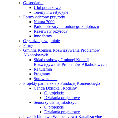
Gospodarka
Ulgi podatkowe
Tereny inwestycyjne
Formy ochrony przyrody
Natura 2000
Parki i obszary chronionego krajobrazu
Rezerwaty przyrody
Inne formy
Organizacje w gminie
Firmy
Gminna Komisja Rozwiązywania Problemów
Alkoholowych
Skład osobowy Gminnej Komisji
Rozwiązywania Problemów Alkoholowych
Regulamin
Programy
Sprawozdania
Projekty partnerskie z Fundacją Komeńskiego
Centra Dziecka i Rodziny
O projekcie
Działania projektowe
Seniorzy dla najmłodszych
O projekcie
Działania projektowe
Przedsiębiorstwo Wodociągowo-Kanalizacyjne