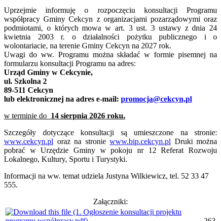
Uprzejmie informuję o rozpoczęciu konsultacji Programu
współpracy Gminy Cekcyn z organizacjami pozarządowymi oraz
podmiotami, o których mowa w art. 3 ust. 3 ustawy z dnia 24
kwietnia 2003 r. o działalności pożytku publicznego i o
wolontariacie, na terenie Gminy Cekcyn na 2027 rok.
Uwagi do ww. Programu można składać w formie pisemnej na
formularzu konsultacji Programu na adres:
Urząd Gminy w Cekcynie,
ul. Szkolna 2
89-511 Cekcyn
lub elektronicznej na adres e-mail:
promocja@cekcyn,pl
w terminie do
14 sierpnia 2026 roku.
Szczegóły dotyczące konsultacji są umieszczone na stronie:
www.cekcyn.pl
oraz na stronie
www.bip.cekcyn.pl
Druki można
pobrać w Urzędzie Gminy w pokoju nr 12 Referat Rozwoju
Lokalnego, Kultury, Sportu i Turystyki.
Informacji na ww. temat udziela Justyna Wilkiewicz, tel. 52 33 47
555.
Załączniki:
263