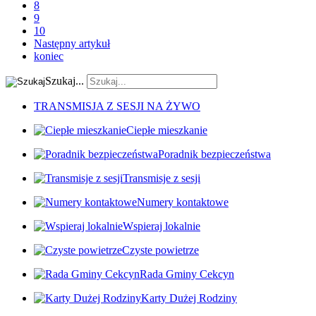
8
9
10
Następny artykuł
koniec
Szukaj...
TRANSMISJA Z SESJI NA ŻYWO
Ciepłe mieszkanie
Poradnik bezpieczeństwa
Transmisje z sesji
Numery kontaktowe
Wspieraj lokalnie
Czyste powietrze
Rada Gminy Cekcyn
Karty Dużej Rodziny