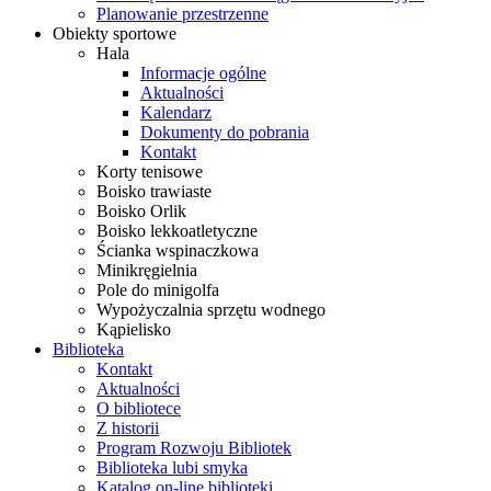
Planowanie przestrzenne
Obiekty sportowe
Hala
Informacje ogólne
Aktualności
Kalendarz
Dokumenty do pobrania
Kontakt
Korty tenisowe
Boisko trawiaste
Boisko Orlik
Boisko lekkoatletyczne
Ścianka wspinaczkowa
Minikręgielnia
Pole do minigolfa
Wypożyczalnia sprzętu wodnego
Kąpielisko
Biblioteka
Kontakt
Aktualności
O bibliotece
Z historii
Program Rozwoju Bibliotek
Biblioteka lubi smyka
Katalog on-line biblioteki