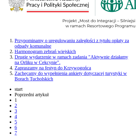
Przypominamy o uregulowaniu zaległości z tytułu opłaty za
odpady komunalne
Harmonogram zebrań wiejskich
Drugie wydarzenie w ramach zadania "Aktywnie działamy
na Orliku w Cekcynie".
Zapraszamy na festyn do Krzywogońca
Zachęcamy do wypełnienia ankiety dotyczacej turystyki w
Borach Tucholskich
start
Poprzedni artykuł
1
2
3
4
5
6
7