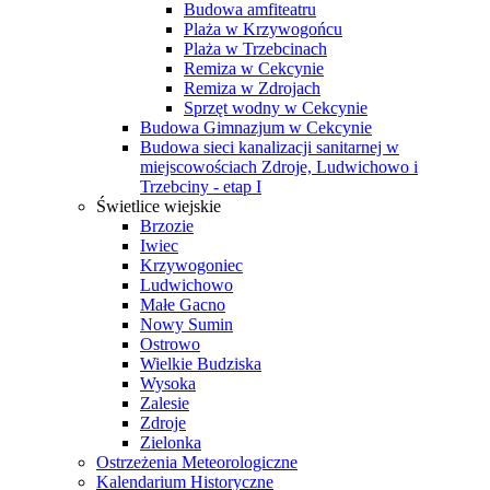
Budowa amfiteatru
Plaża w Krzywogońcu
Plaża w Trzebcinach
Remiza w Cekcynie
Remiza w Zdrojach
Sprzęt wodny w Cekcynie
Budowa Gimnazjum w Cekcynie
Budowa sieci kanalizacji sanitarnej w
miejscowościach Zdroje, Ludwichowo i
Trzebciny - etap I
Świetlice wiejskie
Brzozie
Iwiec
Krzywogoniec
Ludwichowo
Małe Gacno
Nowy Sumin
Ostrowo
Wielkie Budziska
Wysoka
Zalesie
Zdroje
Zielonka
Ostrzeżenia Meteorologiczne
Kalendarium Historyczne