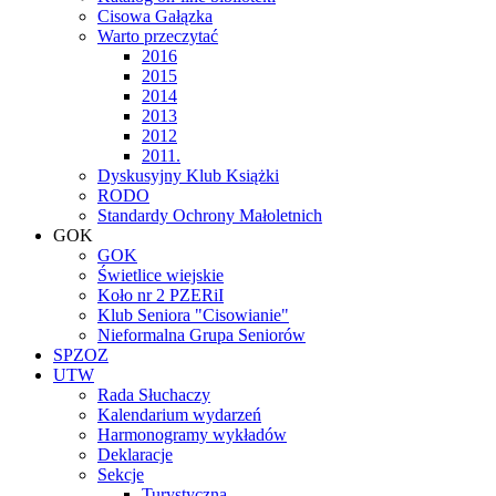
Cisowa Gałązka
Warto przeczytać
2016
2015
2014
2013
2012
2011.
Dyskusyjny Klub Książki
RODO
Standardy Ochrony Małoletnich
GOK
GOK
Świetlice wiejskie
Koło nr 2 PZERiI
Klub Seniora "Cisowianie"
Nieformalna Grupa Seniorów
SPZOZ
UTW
Rada Słuchaczy
Kalendarium wydarzeń
Harmonogramy wykładów
Deklaracje
Sekcje
Turystyczna