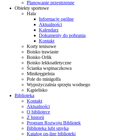
Planowanie przestrzenne
Obiekty sportowe
Hala
Informacje ogólne
Aktualności
Kalendarz
Dokumenty do pobrania
Kontakt
Korty tenisowe
Boisko trawiaste
Boisko Orlik
Boisko lekkoatletyczne
Ścianka wspinaczkowa
Minikręgielnia
Pole do minigolfa
Wypożyczalnia sprzętu wodnego
Kąpielisko
Biblioteka
Kontakt
Aktualności
O bibliotece
Z historii
Program Rozwoju Bibliotek
Biblioteka lubi smyka
Katalog on-line biblioteki