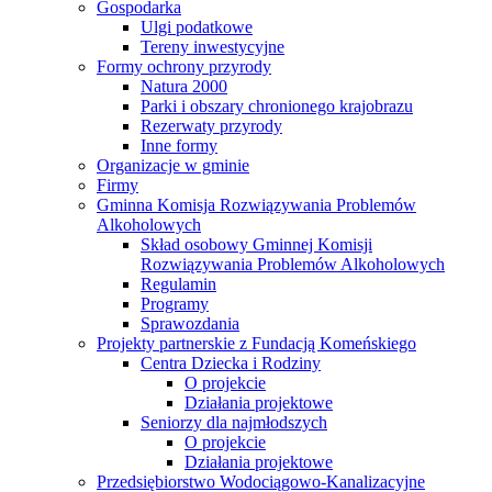
Gospodarka
Ulgi podatkowe
Tereny inwestycyjne
Formy ochrony przyrody
Natura 2000
Parki i obszary chronionego krajobrazu
Rezerwaty przyrody
Inne formy
Organizacje w gminie
Firmy
Gminna Komisja Rozwiązywania Problemów
Alkoholowych
Skład osobowy Gminnej Komisji
Rozwiązywania Problemów Alkoholowych
Regulamin
Programy
Sprawozdania
Projekty partnerskie z Fundacją Komeńskiego
Centra Dziecka i Rodziny
O projekcie
Działania projektowe
Seniorzy dla najmłodszych
O projekcie
Działania projektowe
Przedsiębiorstwo Wodociągowo-Kanalizacyjne