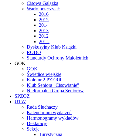
Cisowa Gałązka
Warto przeczytać
2016
2015
2014
2013
2012
2011.
Dyskusyjny Klub Książki
RODO
Standardy Ochrony Małoletnich
GOK
GOK
Świetlice wiejskie
Koło nr 2 PZERiI
Klub Seniora "Cisowianie"
Nieformalna Grupa Seniorów
SPZOZ
UTW
Rada Słuchaczy
Kalendarium wydarzeń
Harmonogramy wykładów
Deklaracje
Sekcje
Turystyczna