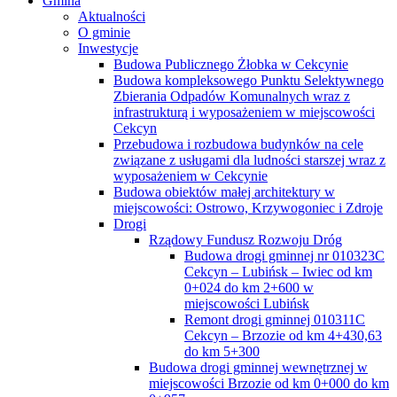
Gmina
Aktualności
O gminie
Inwestycje
Budowa Publicznego Żłobka w Cekcynie
Budowa kompleksowego Punktu Selektywnego
Zbierania Odpadów Komunalnych wraz z
infrastrukturą i wyposażeniem w miejscowości
Cekcyn
Przebudowa i rozbudowa budynków na cele
związane z usługami dla ludności starszej wraz z
wyposażeniem w Cekcynie
Budowa obiektów małej architektury w
miejscowości: Ostrowo, Krzywogoniec i Zdroje
Drogi
Rządowy Fundusz Rozwoju Dróg
Budowa drogi gminnej nr 010323C
Cekcyn – Lubińsk – Iwiec od km
0+024 do km 2+600 w
miejscowości Lubińsk
Remont drogi gminnej 010311C
Cekcyn – Brzozie od km 4+430,63
do km 5+300
Budowa drogi gminnej wewnętrznej w
miejscowości Brzozie od km 0+000 do km