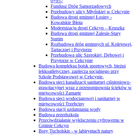
0+957
Fundusz Dróg Samorządowych
Przebudowy ulicy Młyńskiej w Cekcynie
Budowa drogi gminnej Łosiny -
Kowalskie Błota
Modernizacja drogi Cekcyn – Kruszka
Budowa drogi gminnej Zalesie-Stary
Sumin
Rozbudowa dróg gminnych ul. Kolejowej,
Tartacznej i Przytorze
Przebudowa ulic Szerokiej, Dębowej i
Przytorze w Cekcynie
Budowa kompleksu boisk sportowych, bieżni
lekkoatletycznej, zaplecza socjalnego przy
Szkole Podstawowej w Cekcynie.
Budowa sieci kanalizacji sanitarnej ciśnieniowo-
grawitacyjnej wraz z przepompownią ścieków w
miejscowości Zamarte
Budowa sieci wodociągowej i sanitarnej w
miejscowości Trzebciny
Budowa stacji uzdatniania wody
Budowa przedszkola
Przeciwdziałanie wykluczeniu cyfrowemu w
Gminie Cekcyn
Bory Tucholskie - w labiryntach natury