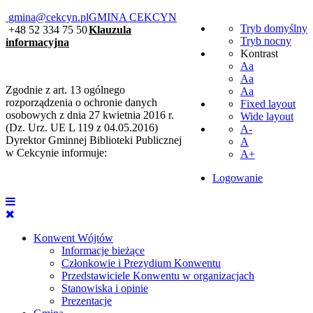
gmina@cekcyn.pl
GMINA CEKCYN
Tryb domyślny
+48 52 334 75 50
Klauzula
Tryb nocny
informacyjna
Kontrast
Aa
Aa
Zgodnie z art. 13 ogólnego
Aa
rozporządzenia o ochronie danych
Fixed layout
osobowych z dnia 27 kwietnia 2016 r.
Wide layout
(Dz. Urz. UE L 119 z 04.05.2016)
A-
Dyrektor Gminnej Biblioteki Publicznej
A
w Cekcynie informuje:
A+
Logowanie
Konwent Wójtów
Informacje bieżące
Członkowie i Prezydium Konwentu
Przedstawiciele Konwentu w organizacjach
Stanowiska i opinie
Prezentacje