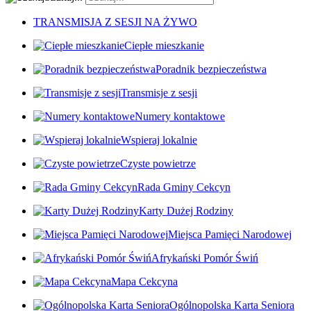
TRANSMISJA Z SESJI NA ŻYWO
Ciepłe mieszkanie
Poradnik bezpieczeństwa
Transmisje z sesji
Numery kontaktowe
Wspieraj lokalnie
Czyste powietrze
Rada Gminy Cekcyn
Karty Dużej Rodziny
Miejsca Pamięci Narodowej
Afrykański Pomór Świń
Mapa Cekcyna
Ogólnopolska Karta Seniora