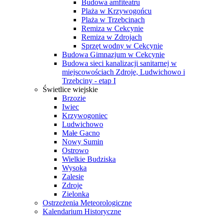
Budowa amfiteatru
Plaża w Krzywogońcu
Plaża w Trzebcinach
Remiza w Cekcynie
Remiza w Zdrojach
Sprzęt wodny w Cekcynie
Budowa Gimnazjum w Cekcynie
Budowa sieci kanalizacji sanitarnej w
miejscowościach Zdroje, Ludwichowo i
Trzebciny - etap I
Świetlice wiejskie
Brzozie
Iwiec
Krzywogoniec
Ludwichowo
Małe Gacno
Nowy Sumin
Ostrowo
Wielkie Budziska
Wysoka
Zalesie
Zdroje
Zielonka
Ostrzeżenia Meteorologiczne
Kalendarium Historyczne