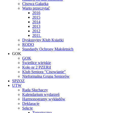
Cisowa Gałązka
Warto przeczytać
2016
2015
2014
2013
2012
2011.
Dyskusyjny Klub Książki
RODO
Standardy Ochrony Małoletnich
GOK
GOK
Świetlice wiejskie
Koło nr 2 PZERiI
Klub Seniora "Cisowianie"
Nieformalna Grupa Seniorów
SPZOZ
UTW
Rada Słuchaczy
Kalendarium wydarzeń
Harmonogramy wykładów
Deklaracje
Sekcje
Turystyczna