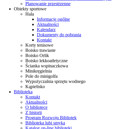
Planowanie przestrzenne
Obiekty sportowe
Hala
Informacje ogólne
Aktualności
Kalendarz
Dokumenty do pobrania
Kontakt
Korty tenisowe
Boisko trawiaste
Boisko Orlik
Boisko lekkoatletyczne
Ścianka wspinaczkowa
Minikręgielnia
Pole do minigolfa
Wypożyczalnia sprzętu wodnego
Kąpielisko
Biblioteka
Kontakt
Aktualności
O bibliotece
Z historii
Program Rozwoju Bibliotek
Biblioteka lubi smyka
Katalog on-line biblioteki