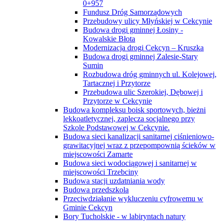
0+957
Fundusz Dróg Samorządowych
Przebudowy ulicy Młyńskiej w Cekcynie
Budowa drogi gminnej Łosiny -
Kowalskie Błota
Modernizacja drogi Cekcyn – Kruszka
Budowa drogi gminnej Zalesie-Stary
Sumin
Rozbudowa dróg gminnych ul. Kolejowej,
Tartacznej i Przytorze
Przebudowa ulic Szerokiej, Dębowej i
Przytorze w Cekcynie
Budowa kompleksu boisk sportowych, bieżni
lekkoatletycznej, zaplecza socjalnego przy
Szkole Podstawowej w Cekcynie.
Budowa sieci kanalizacji sanitarnej ciśnieniowo-
grawitacyjnej wraz z przepompownią ścieków w
miejscowości Zamarte
Budowa sieci wodociągowej i sanitarnej w
miejscowości Trzebciny
Budowa stacji uzdatniania wody
Budowa przedszkola
Przeciwdziałanie wykluczeniu cyfrowemu w
Gminie Cekcyn
Bory Tucholskie - w labiryntach natury