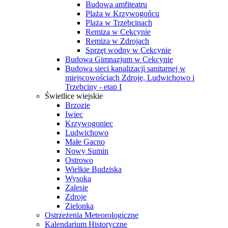
Budowa amfiteatru
Plaża w Krzywogońcu
Plaża w Trzebcinach
Remiza w Cekcynie
Remiza w Zdrojach
Sprzęt wodny w Cekcynie
Budowa Gimnazjum w Cekcynie
Budowa sieci kanalizacji sanitarnej w
miejscowościach Zdroje, Ludwichowo i
Trzebciny - etap I
Świetlice wiejskie
Brzozie
Iwiec
Krzywogoniec
Ludwichowo
Małe Gacno
Nowy Sumin
Ostrowo
Wielkie Budziska
Wysoka
Zalesie
Zdroje
Zielonka
Ostrzeżenia Meteorologiczne
Kalendarium Historyczne