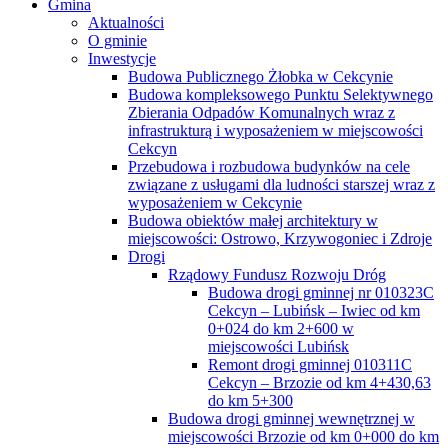
Gmina
Aktualności
O gminie
Inwestycje
Budowa Publicznego Żłobka w Cekcynie
Budowa kompleksowego Punktu Selektywnego
Zbierania Odpadów Komunalnych wraz z
infrastrukturą i wyposażeniem w miejscowości
Cekcyn
Przebudowa i rozbudowa budynków na cele
związane z usługami dla ludności starszej wraz z
wyposażeniem w Cekcynie
Budowa obiektów małej architektury w
miejscowości: Ostrowo, Krzywogoniec i Zdroje
Drogi
Rządowy Fundusz Rozwoju Dróg
Budowa drogi gminnej nr 010323C
Cekcyn – Lubińsk – Iwiec od km
0+024 do km 2+600 w
miejscowości Lubińsk
Remont drogi gminnej 010311C
Cekcyn – Brzozie od km 4+430,63
do km 5+300
Budowa drogi gminnej wewnętrznej w
miejscowości Brzozie od km 0+000 do km