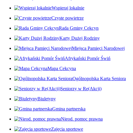
Wspieraj lokalnie
Czyste powietrze
Rada Gminy Cekcyn
Karty Dużej Rodziny
Miejsca Pamięci Narodowej
Afrykański Pomór Świń
Mapa Cekcyna
Ogólnopolska Karta Seniora
Seniorzy w Re(Akcji)
Biuletyny
Gmina partnerska
Nieod. pomoc prawna
Zajęcia sportowe