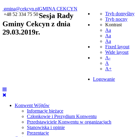
gmina@cekcyn.pl
GMINA CEKCYN
Tryb domyślny
+48 52 334 75 50
Sesja Rady
Tryb nocny
Gminy Cekcyn z dnia
Kontrast
Aa
29.03.2019r.
Aa
Aa
Fixed layout
Wide layout
A-
A
A+
Logowanie
Konwent Wójtów
Informacje bieżące
Członkowie i Prezydium Konwentu
Przedstawiciele Konwentu w organizacjach
Stanowiska i opinie
Prezentacje