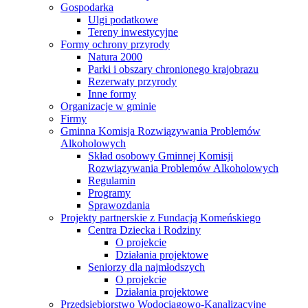
Gospodarka
Ulgi podatkowe
Tereny inwestycyjne
Formy ochrony przyrody
Natura 2000
Parki i obszary chronionego krajobrazu
Rezerwaty przyrody
Inne formy
Organizacje w gminie
Firmy
Gminna Komisja Rozwiązywania Problemów
Alkoholowych
Skład osobowy Gminnej Komisji
Rozwiązywania Problemów Alkoholowych
Regulamin
Programy
Sprawozdania
Projekty partnerskie z Fundacją Komeńskiego
Centra Dziecka i Rodziny
O projekcie
Działania projektowe
Seniorzy dla najmłodszych
O projekcie
Działania projektowe
Przedsiębiorstwo Wodociągowo-Kanalizacyjne