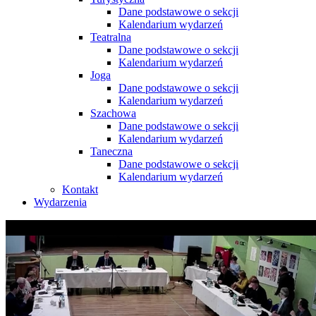
Dane podstawowe o sekcji
Kalendarium wydarzeń
Teatralna
Dane podstawowe o sekcji
Kalendarium wydarzeń
Joga
Dane podstawowe o sekcji
Kalendarium wydarzeń
Szachowa
Dane podstawowe o sekcji
Kalendarium wydarzeń
Taneczna
Dane podstawowe o sekcji
Kalendarium wydarzeń
Kontakt
Wydarzenia