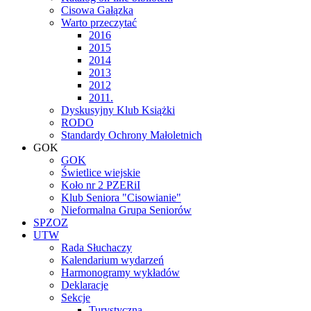
Cisowa Gałązka
Warto przeczytać
2016
2015
2014
2013
2012
2011.
Dyskusyjny Klub Książki
RODO
Standardy Ochrony Małoletnich
GOK
GOK
Świetlice wiejskie
Koło nr 2 PZERiI
Klub Seniora "Cisowianie"
Nieformalna Grupa Seniorów
SPZOZ
UTW
Rada Słuchaczy
Kalendarium wydarzeń
Harmonogramy wykładów
Deklaracje
Sekcje
Turystyczna