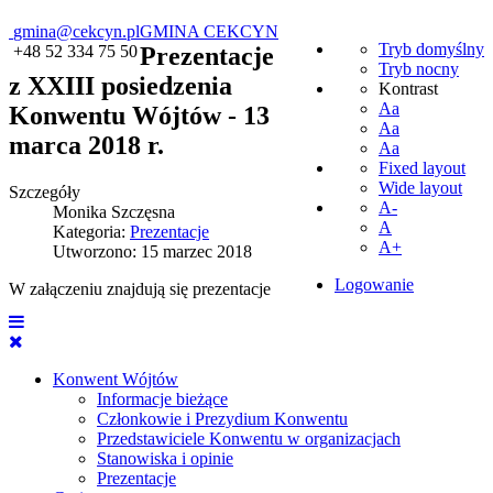
gmina@cekcyn.pl
GMINA CEKCYN
Tryb domyślny
+48 52 334 75 50
Prezentacje
Tryb nocny
z XXIII posiedzenia
Kontrast
Aa
Konwentu Wójtów - 13
Aa
marca 2018 r.
Aa
Fixed layout
Wide layout
Szczegóły
A-
Monika Szczęsna
A
Kategoria:
Prezentacje
A+
Utworzono: 15 marzec 2018
Logowanie
W załączeniu znajdują się prezentacje
Konwent Wójtów
Informacje bieżące
Członkowie i Prezydium Konwentu
Przedstawiciele Konwentu w organizacjach
Stanowiska i opinie
Prezentacje