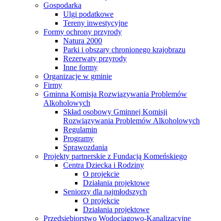
Gospodarka
Ulgi podatkowe
Tereny inwestycyjne
Formy ochrony przyrody
Natura 2000
Parki i obszary chronionego krajobrazu
Rezerwaty przyrody
Inne formy
Organizacje w gminie
Firmy
Gminna Komisja Rozwiązywania Problemów
Alkoholowych
Skład osobowy Gminnej Komisji
Rozwiązywania Problemów Alkoholowych
Regulamin
Programy
Sprawozdania
Projekty partnerskie z Fundacją Komeńskiego
Centra Dziecka i Rodziny
O projekcie
Działania projektowe
Seniorzy dla najmłodszych
O projekcie
Działania projektowe
Przedsiębiorstwo Wodociągowo-Kanalizacyjne