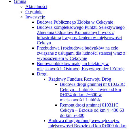
Gmina
Aktualności
O gminie
Inwestycje
Budowa Publicznego Żłobka w Cekcynie
Budowa kompleksowego Punktu Selektywnego
Zbierania Odpadów Komunalnych wraz z
infrastrukturą i wyposażeniem w miejscowości
Cekcyn
Przebudowa i rozbudowa budynków na cele
związane z usługami dla ludności starszej wraz z
wyposażeniem w Cekcynie
Budowa obiektów małej architektury w
miejscowości: Ostrowo, Krzywogoniec i Zdroje
Drogi
Rządowy Fundusz Rozwoju Dróg
Budowa drogi gminnej nr 010323C
Cekcyn – Lubińsk – Iwiec od km
0+024 do km 2+600 w
miejscowości Lubińsk
Remont drogi gminnej 010311C
Cekcyn – Brzozie od km 4+430,63
do km 5+300
Budowa drogi gminnej wewnętrznej w
miejscowości Brzozie od km 0+000 do km