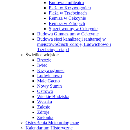
Budowa amfiteatru
Plaża w Krzywogońcu
Plaża w Trzebcinach
Remiza w Cekcynie
Remiza w Zdrojach
Sprzęt wodny w Cekcynie
Budowa Gimnazjum w Cekcynie
Budowa sieci kanalizacji sanitarnej w
miejscowościach Zdroje, Ludwichowo i
Trzebciny - etap I
Świetlice wiejskie
Brzozie
Iwiec
Krzywogoniec
Ludwichowo
Małe Gacno
Nowy Sumin
Ostrowo
Wielkie Budziska
Wysoka
Zalesie
Zdroje
Zielonka
Ostrzeżenia Meteorologiczne
Kalendarium Historyczne