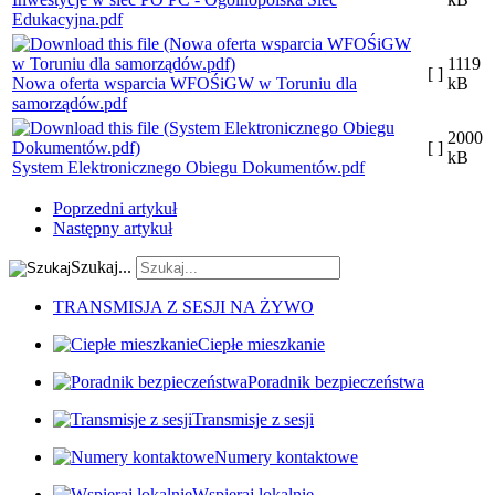
Edukacyjna.pdf
1119
[ ]
Nowa oferta wsparcia WFOŚiGW w Toruniu dla
kB
samorządów.pdf
2000
[ ]
kB
System Elektronicznego Obiegu Dokumentów.pdf
Poprzedni artykuł
Następny artykuł
Szukaj...
TRANSMISJA Z SESJI NA ŻYWO
Ciepłe mieszkanie
Poradnik bezpieczeństwa
Transmisje z sesji
Numery kontaktowe
Wspieraj lokalnie