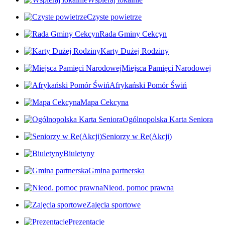
Czyste powietrze
Rada Gminy Cekcyn
Karty Dużej Rodziny
Miejsca Pamięci Narodowej
Afrykański Pomór Świń
Mapa Cekcyna
Ogólnopolska Karta Seniora
Seniorzy w Re(Akcji)
Biuletyny
Gmina partnerska
Nieod. pomoc prawna
Zajęcia sportowe
Prezentacje