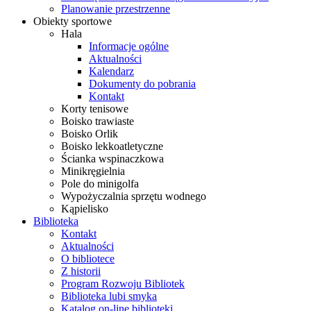
Planowanie przestrzenne
Obiekty sportowe
Hala
Informacje ogólne
Aktualności
Kalendarz
Dokumenty do pobrania
Kontakt
Korty tenisowe
Boisko trawiaste
Boisko Orlik
Boisko lekkoatletyczne
Ścianka wspinaczkowa
Minikręgielnia
Pole do minigolfa
Wypożyczalnia sprzętu wodnego
Kąpielisko
Biblioteka
Kontakt
Aktualności
O bibliotece
Z historii
Program Rozwoju Bibliotek
Biblioteka lubi smyka
Katalog on-line biblioteki