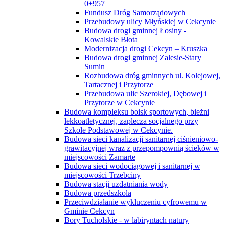
0+957
Fundusz Dróg Samorządowych
Przebudowy ulicy Młyńskiej w Cekcynie
Budowa drogi gminnej Łosiny -
Kowalskie Błota
Modernizacja drogi Cekcyn – Kruszka
Budowa drogi gminnej Zalesie-Stary
Sumin
Rozbudowa dróg gminnych ul. Kolejowej,
Tartacznej i Przytorze
Przebudowa ulic Szerokiej, Dębowej i
Przytorze w Cekcynie
Budowa kompleksu boisk sportowych, bieżni
lekkoatletycznej, zaplecza socjalnego przy
Szkole Podstawowej w Cekcynie.
Budowa sieci kanalizacji sanitarnej ciśnieniowo-
grawitacyjnej wraz z przepompownią ścieków w
miejscowości Zamarte
Budowa sieci wodociągowej i sanitarnej w
miejscowości Trzebciny
Budowa stacji uzdatniania wody
Budowa przedszkola
Przeciwdziałanie wykluczeniu cyfrowemu w
Gminie Cekcyn
Bory Tucholskie - w labiryntach natury