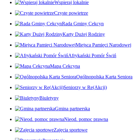
Wspieraj lokalnie
Czyste powietrze
Rada Gminy Cekcyn
Karty Dużej Rodziny
Miejsca Pamięci Narodowej
Afrykański Pomór Świń
Mapa Cekcyna
Ogólnopolska Karta Seniora
Seniorzy w Re(Akcji)
Biuletyny
Gmina partnerska
Nieod. pomoc prawna
Zajęcia sportowe