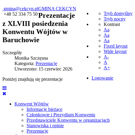
gmina@cekcyn.pl
GMINA CEKCYN
Tryb domyślny
+48 52 334 75 50
Prezentacje
Tryb nocny
z XLVIII posiedzenia
Kontrast
Aa
Konwentu Wójtów w
Aa
Baruchowie
Aa
Fixed layout
Wide layout
Szczegóły
A-
Monika Szczęsna
A
Kategoria:
Prezentacje
A+
Utworzono: 15 czerwiec 2026
Logowanie
Poniżej znajdują się prezentacje
Konwent Wójtów
Informacje bieżące
Członkowie i Prezydium Konwentu
Przedstawiciele Konwentu w organizacjach
Stanowiska i opinie
Prezentacje