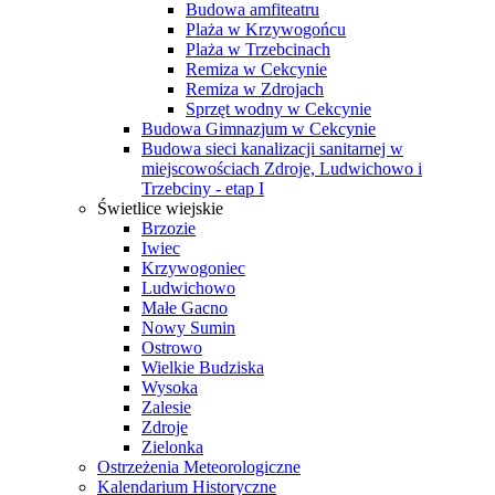
Budowa amfiteatru
Plaża w Krzywogońcu
Plaża w Trzebcinach
Remiza w Cekcynie
Remiza w Zdrojach
Sprzęt wodny w Cekcynie
Budowa Gimnazjum w Cekcynie
Budowa sieci kanalizacji sanitarnej w
miejscowościach Zdroje, Ludwichowo i
Trzebciny - etap I
Świetlice wiejskie
Brzozie
Iwiec
Krzywogoniec
Ludwichowo
Małe Gacno
Nowy Sumin
Ostrowo
Wielkie Budziska
Wysoka
Zalesie
Zdroje
Zielonka
Ostrzeżenia Meteorologiczne
Kalendarium Historyczne