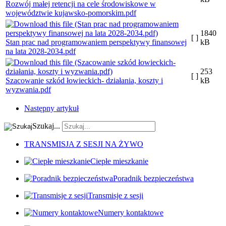
Rozwój małej retencji na cele środowiskowe w
województwie kujawsko-pomorskim.pdf
1840
[ ]
Stan prac nad programowaniem perspektywy finansowej
kB
na lata 2028-2034.pdf
253
[ ]
Szacowanie szkód łowieckich- działania, koszty i
kB
wyzwania.pdf
Następny artykuł
Szukaj...
TRANSMISJA Z SESJI NA ŻYWO
Ciepłe mieszkanie
Poradnik bezpieczeństwa
Transmisje z sesji
Numery kontaktowe