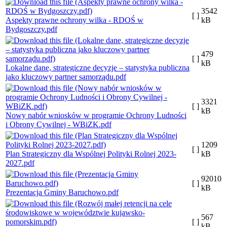
3542
[ ]
Aspekty prawne ochrony wilka - RDOŚ w
kB
Bydgoszczy.pdf
479
[ ]
kB
Lokalne dane, strategiczne decyzje – statystyka publiczna
jako kluczowy partner samorządu.pdf
3321
[ ]
kB
Nowy nabór wniosków w programie Ochrony Ludności
i Obrony Cywilnej - WBiZK.pdf
1209
[ ]
Plan Strategiczny dla Wspólnej Polityki Rolnej 2023-
kB
2027.pdf
92010
[ ]
kB
Prezentacja Gminy Baruchowo.pdf
567
[ ]
kB