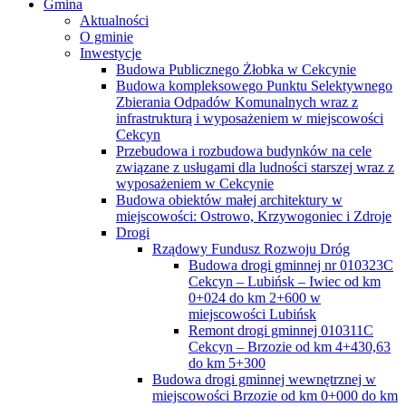
Gmina
Aktualności
O gminie
Inwestycje
Budowa Publicznego Żłobka w Cekcynie
Budowa kompleksowego Punktu Selektywnego
Zbierania Odpadów Komunalnych wraz z
infrastrukturą i wyposażeniem w miejscowości
Cekcyn
Przebudowa i rozbudowa budynków na cele
związane z usługami dla ludności starszej wraz z
wyposażeniem w Cekcynie
Budowa obiektów małej architektury w
miejscowości: Ostrowo, Krzywogoniec i Zdroje
Drogi
Rządowy Fundusz Rozwoju Dróg
Budowa drogi gminnej nr 010323C
Cekcyn – Lubińsk – Iwiec od km
0+024 do km 2+600 w
miejscowości Lubińsk
Remont drogi gminnej 010311C
Cekcyn – Brzozie od km 4+430,63
do km 5+300
Budowa drogi gminnej wewnętrznej w
miejscowości Brzozie od km 0+000 do km