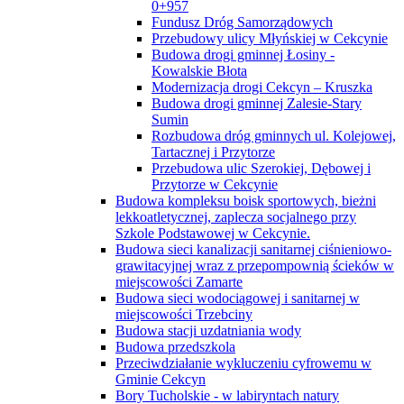
0+957
Fundusz Dróg Samorządowych
Przebudowy ulicy Młyńskiej w Cekcynie
Budowa drogi gminnej Łosiny -
Kowalskie Błota
Modernizacja drogi Cekcyn – Kruszka
Budowa drogi gminnej Zalesie-Stary
Sumin
Rozbudowa dróg gminnych ul. Kolejowej,
Tartacznej i Przytorze
Przebudowa ulic Szerokiej, Dębowej i
Przytorze w Cekcynie
Budowa kompleksu boisk sportowych, bieżni
lekkoatletycznej, zaplecza socjalnego przy
Szkole Podstawowej w Cekcynie.
Budowa sieci kanalizacji sanitarnej ciśnieniowo-
grawitacyjnej wraz z przepompownią ścieków w
miejscowości Zamarte
Budowa sieci wodociągowej i sanitarnej w
miejscowości Trzebciny
Budowa stacji uzdatniania wody
Budowa przedszkola
Przeciwdziałanie wykluczeniu cyfrowemu w
Gminie Cekcyn
Bory Tucholskie - w labiryntach natury