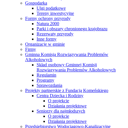
Gospodarka
Ulgi podatkowe
Tereny inwestycyjne
Formy ochrony przyrody
Natura 2000
Parki i obszary chronionego krajobrazu
Rezerwaty przyrody
Inne formy
Organizacje w gminie
Firmy
Gminna Komisja Rozwiązywania Problemów
Alkoholowych
Skład osobowy Gminnej Komisji
Rozwiązywania Problemów Alkoholowych
Regulamin
Programy
Sprawozdania
Projekty partnerskie z Fundacją Komeńskiego
Centra Dziecka i Rodziny
O projekcie
Działania projektowe
Seniorzy dla najmłodszych
O projekcie
Działania projektowe
Przedsiębiorstwo Wodociągowo-Kanalizacyjne