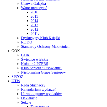
Cisowa Gałązka
Warto przeczytać
2016
2015
2014
2013
2012
2011.
Dyskusyjny Klub Książki
RODO
Standardy Ochrony Małoletnich
GOK
GOK
Świetlice wiejskie
Koło nr 2 PZERiI
Klub Seniora "Cisowianie"
Nieformalna Grupa Seniorów
SPZOZ
UTW
Rada Słuchaczy
Kalendarium wydarzeń
Harmonogramy wykładów
Deklaracje
Sekcje
Turystyczna