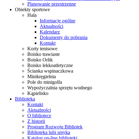
Planowanie przestrzenne
Obiekty sportowe
Hala
Informacje ogólne
Aktualności
Kalendarz
Dokumenty do pobrania
Kontakt
Korty tenisowe
Boisko trawiaste
Boisko Orlik
Boisko lekkoatletyczne
Ścianka wspinaczkowa
Minikręgielnia
Pole do minigolfa
Wypożyczalnia sprzętu wodnego
Kąpielisko
Biblioteka
Kontakt
Aktualności
O bibliotece
Z historii
Program Rozwoju Bibliotek
Biblioteka lubi smyka
Katalog on-line biblioteki