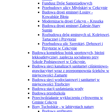
Fundusz Dróg Samorządowych
Przebudowy ulicy Młyńskiej w Cekcynie
Budowa drogi gminnej Łosiny -
Kowalskie Błota
Modernizacja drogi Cekcyn – Kruszka
Budowa drogi gminnej Zalesie-Stary
Sumin
Rozbudowa dróg gminnych ul. Kolejowej,
Tartacznej i Przytorze
Przebudowa ulic Szerokiej, Dębowej i
Przytorze w Cekcynie
Budowa kompleksu boisk sportowych, bieżni
lekkoatletycznej, zaplecza socjalnego przy
Szkole Podstawowej w Cekcynie.
Budowa sieci kanalizacji sanitarnej ciśnieniowo-
grawitacyjnej wraz z przepompownią ścieków w
miejscowości Zamarte
Budowa sieci wodociągowej i sanitarnej w
miejscowości Trzebciny
Budowa stacji uzdatniania wody
Budowa przedszkola
Przeciwdziałanie wykluczeniu cyfrowemu w
Gminie Cekcyn
Bory Tucholskie - w labiryntach natury
Budowa amfiteatru