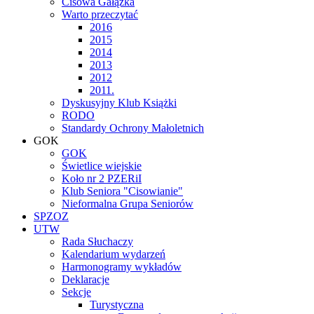
Cisowa Gałązka
Warto przeczytać
2016
2015
2014
2013
2012
2011.
Dyskusyjny Klub Książki
RODO
Standardy Ochrony Małoletnich
GOK
GOK
Świetlice wiejskie
Koło nr 2 PZERiI
Klub Seniora "Cisowianie"
Nieformalna Grupa Seniorów
SPZOZ
UTW
Rada Słuchaczy
Kalendarium wydarzeń
Harmonogramy wykładów
Deklaracje
Sekcje
Turystyczna