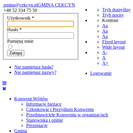
gmina@cekcyn.pl
GMINA CEKCYN
Tryb domyślny
+48 52 334 75 50
Tryb nocny
Użytkownik
*
Kontrast
Aa
Hasło
*
Aa
Aa
Pamiętaj mnie
Fixed layout
Wide layout
A-
Zaloguj
A
A+
Nie pamiętasz hasła?
Nie pamiętasz nazwy?
Logowanie
Konwent Wójtów
Informacje bieżące
Członkowie i Prezydium Konwentu
Przedstawiciele Konwentu w organizacjach
Stanowiska i opinie
Prezentacje
Gmina