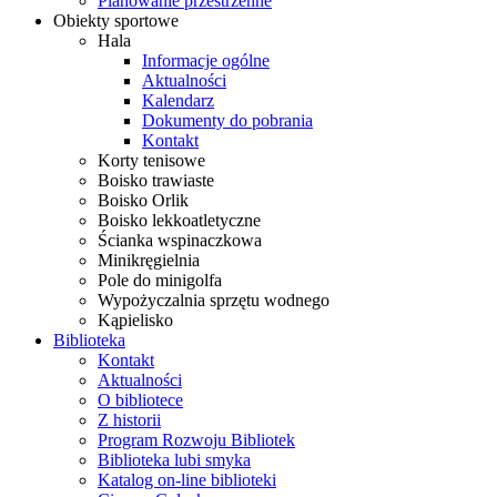
Planowanie przestrzenne
Obiekty sportowe
Hala
Informacje ogólne
Aktualności
Kalendarz
Dokumenty do pobrania
Kontakt
Korty tenisowe
Boisko trawiaste
Boisko Orlik
Boisko lekkoatletyczne
Ścianka wspinaczkowa
Minikręgielnia
Pole do minigolfa
Wypożyczalnia sprzętu wodnego
Kąpielisko
Biblioteka
Kontakt
Aktualności
O bibliotece
Z historii
Program Rozwoju Bibliotek
Biblioteka lubi smyka
Katalog on-line biblioteki