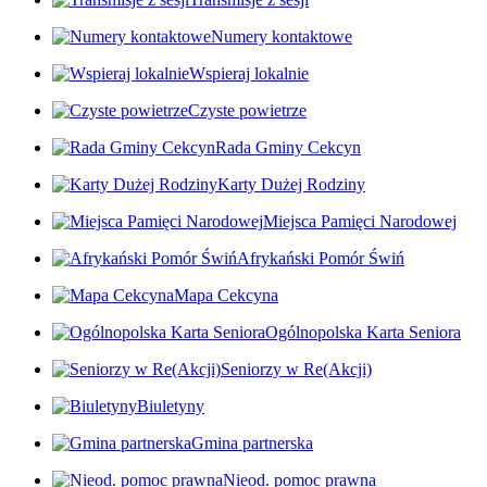
Numery kontaktowe
Wspieraj lokalnie
Czyste powietrze
Rada Gminy Cekcyn
Karty Dużej Rodziny
Miejsca Pamięci Narodowej
Afrykański Pomór Świń
Mapa Cekcyna
Ogólnopolska Karta Seniora
Seniorzy w Re(Akcji)
Biuletyny
Gmina partnerska
Nieod. pomoc prawna