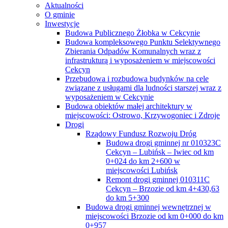
Aktualności
O gminie
Inwestycje
Budowa Publicznego Żłobka w Cekcynie
Budowa kompleksowego Punktu Selektywnego
Zbierania Odpadów Komunalnych wraz z
infrastrukturą i wyposażeniem w miejscowości
Cekcyn
Przebudowa i rozbudowa budynków na cele
związane z usługami dla ludności starszej wraz z
wyposażeniem w Cekcynie
Budowa obiektów małej architektury w
miejscowości: Ostrowo, Krzywogoniec i Zdroje
Drogi
Rządowy Fundusz Rozwoju Dróg
Budowa drogi gminnej nr 010323C
Cekcyn – Lubińsk – Iwiec od km
0+024 do km 2+600 w
miejscowości Lubińsk
Remont drogi gminnej 010311C
Cekcyn – Brzozie od km 4+430,63
do km 5+300
Budowa drogi gminnej wewnętrznej w
miejscowości Brzozie od km 0+000 do km
0+957