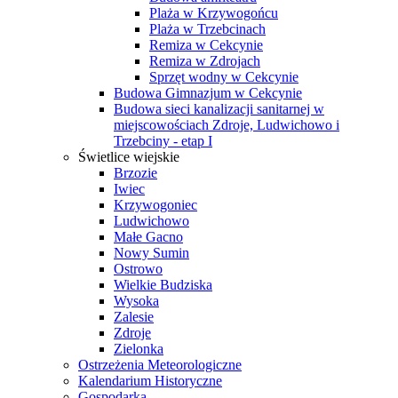
Plaża w Krzywogońcu
Plaża w Trzebcinach
Remiza w Cekcynie
Remiza w Zdrojach
Sprzęt wodny w Cekcynie
Budowa Gimnazjum w Cekcynie
Budowa sieci kanalizacji sanitarnej w
miejscowościach Zdroje, Ludwichowo i
Trzebciny - etap I
Świetlice wiejskie
Brzozie
Iwiec
Krzywogoniec
Ludwichowo
Małe Gacno
Nowy Sumin
Ostrowo
Wielkie Budziska
Wysoka
Zalesie
Zdroje
Zielonka
Ostrzeżenia Meteorologiczne
Kalendarium Historyczne
Gospodarka