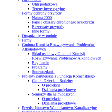
Ulgi podatkowe
Tereny inwestycyjne
Formy ochrony przyrody
Natura 2000
Parki i obszary chronionego krajobrazu
Rezerwaty przyrody
Inne formy
Organizacje w gminie
Firmy
Gminna Komisja Rozwiązywania Problemów
Alkoholowych
Skład osobowy Gminnej Komisji
Rozwiązywania Problemów Alkoholowych
Regulamin
Programy
Sprawozdania
Projekty partnerskie z Fundacją Komeńskiego
Centra Dziecka i Rodziny
O projekcie
Działania projektowe
Seniorzy dla najmłodszych
O projekcie
Działania projektowe
Przedsiębiorstwo Wodociągowo-Kanalizacyjne