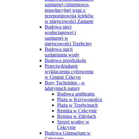
sanitarnej ciśnieniowo-
grawitacyjnej wraz z
przepompownią ścieków
w miejscowości Zamarte
Budowa sieci
wodociągowej i
sanitarnej w
miejscowości Trzebciny
Budowa stacji
uzdatniania wody
Budowa przedszkola
Przeciwdziałanie
wykluczeniu cyfrowemu
w Gminie Cekcyn
Bory Tucholskie - w
labiryntach natury
Budowa amfiteatru
Plaża w Krzywogońcu
Plaża w Trzebcinach
Remiza w Cekcynie
Remiza w Zdrojach
Sprzęt wodny w
Cekcynie
Budowa Gimnazjum w
Cekcynie