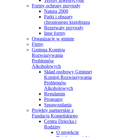
Tereny inwestycyjne
Formy ochrony przyrody
Natura 2000
Parki i obszary
chronionego krajobrazu
Rezerwaty przyrody
Inne formy
Organizacje w gminie
Firmy
Gminna Komisja
Rozwiązywania
Problemów
Alkoholowych
Skład osobowy Gminnej
Komisji Rozwiązywania
Problemów
Alkoholowych
Regulamin
Programy
Sprawozdania
Projekty partnerskie z
Fundacją Komeńskiego
Centra Dziecka i
Rodziny
O projekcie