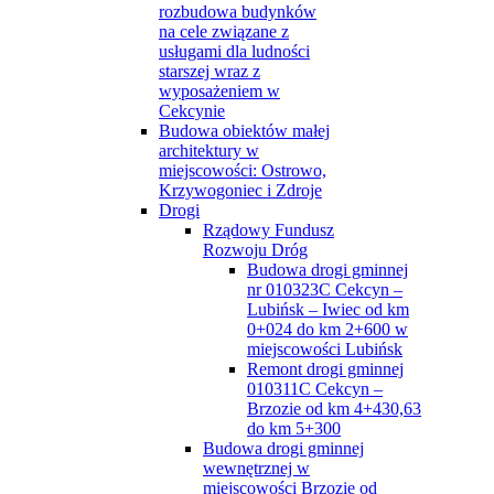
rozbudowa budynków
na cele związane z
usługami dla ludności
starszej wraz z
wyposażeniem w
Cekcynie
Budowa obiektów małej
architektury w
miejscowości: Ostrowo,
Krzywogoniec i Zdroje
Drogi
Rządowy Fundusz
Rozwoju Dróg
Budowa drogi gminnej
nr 010323C Cekcyn –
Lubińsk – Iwiec od km
0+024 do km 2+600 w
miejscowości Lubińsk
Remont drogi gminnej
010311C Cekcyn –
Brzozie od km 4+430,63
do km 5+300
Budowa drogi gminnej
wewnętrznej w
miejscowości Brzozie od