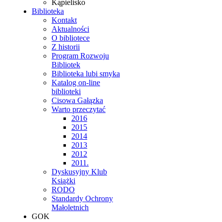
Kąpielisko
Biblioteka
Kontakt
Aktualności
O bibliotece
Z historii
Program Rozwoju
Bibliotek
Biblioteka lubi smyka
Katalog on-line
biblioteki
Cisowa Gałązka
Warto przeczytać
2016
2015
2014
2013
2012
2011.
Dyskusyjny Klub
Książki
RODO
Standardy Ochrony
Małoletnich
GOK