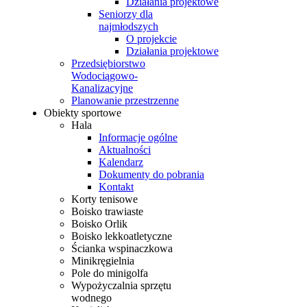
Działania projektowe
Seniorzy dla
najmłodszych
O projekcie
Działania projektowe
Przedsiębiorstwo
Wodociągowo-
Kanalizacyjne
Planowanie przestrzenne
Obiekty sportowe
Hala
Informacje ogólne
Aktualności
Kalendarz
Dokumenty do pobrania
Kontakt
Korty tenisowe
Boisko trawiaste
Boisko Orlik
Boisko lekkoatletyczne
Ścianka wspinaczkowa
Minikręgielnia
Pole do minigolfa
Wypożyczalnia sprzętu
wodnego