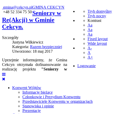
gmina@cekcyn.pl
GMINA CEKCYN
Tryb domyślny
+48 52 334 75 50
Seniorzy w
Tryb nocny
Re(Akcji) w Gminie
Kontrast
Aa
Cekcyn.
Aa
Aa
Szczegóły
Fixed layout
Justyna Wilkiewicz
Wide layout
Kategoria:
Razem bezpieczniej
A-
Utworzono: 18 maj 2017
A
A+
Uprzejmie informujemy, że Gmina
Cekcyn otrzymała dofinansowanie na
Logowanie
realizację projektu
"Seniorzy w
Konwent Wójtów
Informacje bieżące
Członkowie i Prezydium Konwentu
Przedstawiciele Konwentu w organizacjach
Stanowiska i opinie
Prezentacje