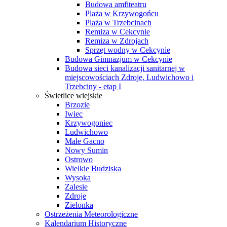
Budowa amfiteatru
Plaża w Krzywogońcu
Plaża w Trzebcinach
Remiza w Cekcynie
Remiza w Zdrojach
Sprzęt wodny w Cekcynie
Budowa Gimnazjum w Cekcynie
Budowa sieci kanalizacji sanitarnej w
miejscowościach Zdroje, Ludwichowo i
Trzebciny - etap I
Świetlice wiejskie
Brzozie
Iwiec
Krzywogoniec
Ludwichowo
Małe Gacno
Nowy Sumin
Ostrowo
Wielkie Budziska
Wysoka
Zalesie
Zdroje
Zielonka
Ostrzeżenia Meteorologiczne
Kalendarium Historyczne