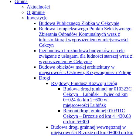
Gmina
Aktualności
O gminie
Inwestycje
Budowa Publicznego Żłobka w Cekcynie
Budowa kompleksowego Punktu Selektywnego
Zbierania Odpadów Komunalnych wraz z
infrastrukturą i wyposażeniem w miejscowości
Cekcyn
Przebudowa i rozbudowa budynków na cele
związane z usługami dla ludności starszej wraz z
wyposażeniem w Cekcynie
Budowa obiektów małej architektury w
miejscowości: Ostrowo, Krzywogoniec i Zdroje
Drogi
Rządowy Fundusz Rozwoju Dróg
Budowa drogi gminnej nr 010323C
Cekcyn – Lubińsk – Iwiec od km
0+024 do km 2+600 w
miejscowości Lubińsk
Remont drogi gminnej 010311C
Cekcyn – Brzozie od km 4+430,63
do km 5+300
Budowa drogi gminnej wewnętrznej w
miejscowości Brzozie od km 0+000 do km