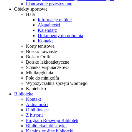
Planowanie przestrzenne
Obiekty sportowe
Hala
Informacje ogólne
Aktualności
Kalendarz
Dokumenty do pobrania
Kontakt
Korty tenisowe
Boisko trawiaste
Boisko Orlik
Boisko lekkoatletyczne
Ścianka wspinaczkowa
Minikręgielnia
Pole do minigolfa
Wypożyczalnia sprzętu wodnego
Kąpielisko
Biblioteka
Kontakt
Aktualności
O bibliotece
Z historii
Program Rozwoju Bibliotek
Biblioteka lubi smyka
Katalog on-line biblioteki