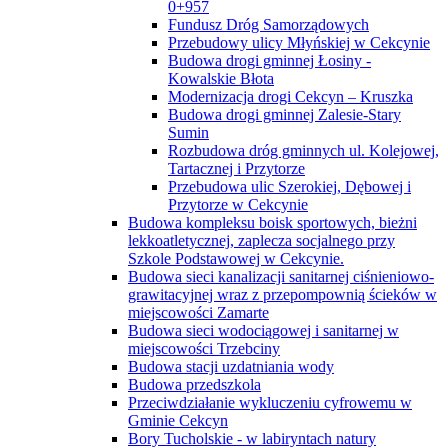
0+957
Fundusz Dróg Samorządowych
Przebudowy ulicy Młyńskiej w Cekcynie
Budowa drogi gminnej Łosiny -
Kowalskie Błota
Modernizacja drogi Cekcyn – Kruszka
Budowa drogi gminnej Zalesie-Stary
Sumin
Rozbudowa dróg gminnych ul. Kolejowej,
Tartacznej i Przytorze
Przebudowa ulic Szerokiej, Dębowej i
Przytorze w Cekcynie
Budowa kompleksu boisk sportowych, bieżni
lekkoatletycznej, zaplecza socjalnego przy
Szkole Podstawowej w Cekcynie.
Budowa sieci kanalizacji sanitarnej ciśnieniowo-
grawitacyjnej wraz z przepompownią ścieków w
miejscowości Zamarte
Budowa sieci wodociągowej i sanitarnej w
miejscowości Trzebciny
Budowa stacji uzdatniania wody
Budowa przedszkola
Przeciwdziałanie wykluczeniu cyfrowemu w
Gminie Cekcyn
Bory Tucholskie - w labiryntach natury