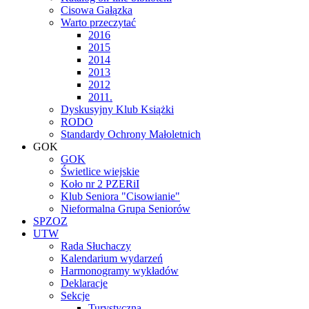
Cisowa Gałązka
Warto przeczytać
2016
2015
2014
2013
2012
2011.
Dyskusyjny Klub Książki
RODO
Standardy Ochrony Małoletnich
GOK
GOK
Świetlice wiejskie
Koło nr 2 PZERiI
Klub Seniora "Cisowianie"
Nieformalna Grupa Seniorów
SPZOZ
UTW
Rada Słuchaczy
Kalendarium wydarzeń
Harmonogramy wykładów
Deklaracje
Sekcje
Turystyczna