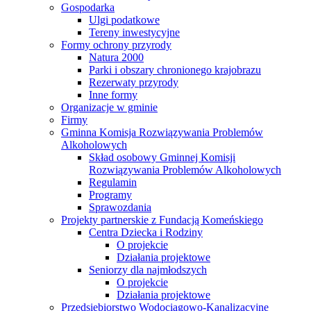
Gospodarka
Ulgi podatkowe
Tereny inwestycyjne
Formy ochrony przyrody
Natura 2000
Parki i obszary chronionego krajobrazu
Rezerwaty przyrody
Inne formy
Organizacje w gminie
Firmy
Gminna Komisja Rozwiązywania Problemów
Alkoholowych
Skład osobowy Gminnej Komisji
Rozwiązywania Problemów Alkoholowych
Regulamin
Programy
Sprawozdania
Projekty partnerskie z Fundacją Komeńskiego
Centra Dziecka i Rodziny
O projekcie
Działania projektowe
Seniorzy dla najmłodszych
O projekcie
Działania projektowe
Przedsiębiorstwo Wodociągowo-Kanalizacyjne