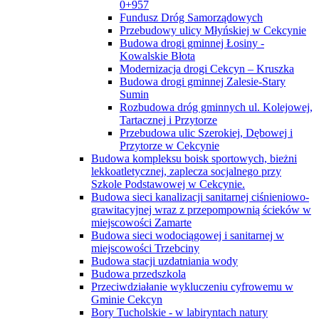
0+957
Fundusz Dróg Samorządowych
Przebudowy ulicy Młyńskiej w Cekcynie
Budowa drogi gminnej Łosiny -
Kowalskie Błota
Modernizacja drogi Cekcyn – Kruszka
Budowa drogi gminnej Zalesie-Stary
Sumin
Rozbudowa dróg gminnych ul. Kolejowej,
Tartacznej i Przytorze
Przebudowa ulic Szerokiej, Dębowej i
Przytorze w Cekcynie
Budowa kompleksu boisk sportowych, bieżni
lekkoatletycznej, zaplecza socjalnego przy
Szkole Podstawowej w Cekcynie.
Budowa sieci kanalizacji sanitarnej ciśnieniowo-
grawitacyjnej wraz z przepompownią ścieków w
miejscowości Zamarte
Budowa sieci wodociągowej i sanitarnej w
miejscowości Trzebciny
Budowa stacji uzdatniania wody
Budowa przedszkola
Przeciwdziałanie wykluczeniu cyfrowemu w
Gminie Cekcyn
Bory Tucholskie - w labiryntach natury