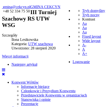
gmina@cekcyn.pl
GMINA CEKCYN
Tryb domyślny
+48 52 334 75 50
III Turniej
Tryb nocny
Szachowy RS UTW
Kontrast
Aa
WSG
Aa
Aa
Szczegóły
Fixed layout
Ilona Lesikowska
Wide layout
Kategoria:
UTW szachowa
A-
Utworzono: 28 sierpień 2020
A
A+
Więcej informacji
Logowanie
Następny artykuł
Konwent Wójtów
Informacje bieżące
Członkowie i Prezydium Konwentu
Przedstawiciele Konwentu w organizacjach
Stanowiska i opinie
Prezentacje