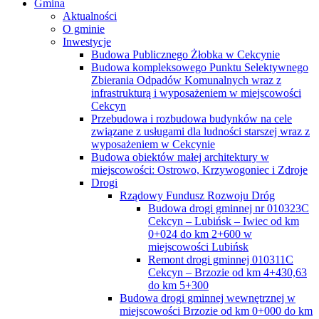
Gmina
Aktualności
O gminie
Inwestycje
Budowa Publicznego Żłobka w Cekcynie
Budowa kompleksowego Punktu Selektywnego
Zbierania Odpadów Komunalnych wraz z
infrastrukturą i wyposażeniem w miejscowości
Cekcyn
Przebudowa i rozbudowa budynków na cele
związane z usługami dla ludności starszej wraz z
wyposażeniem w Cekcynie
Budowa obiektów małej architektury w
miejscowości: Ostrowo, Krzywogoniec i Zdroje
Drogi
Rządowy Fundusz Rozwoju Dróg
Budowa drogi gminnej nr 010323C
Cekcyn – Lubińsk – Iwiec od km
0+024 do km 2+600 w
miejscowości Lubińsk
Remont drogi gminnej 010311C
Cekcyn – Brzozie od km 4+430,63
do km 5+300
Budowa drogi gminnej wewnętrznej w
miejscowości Brzozie od km 0+000 do km