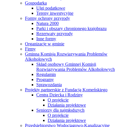
Gospodarka
Ulgi podatkowe
Tereny inwestycyjne
Formy ochrony przyrody
Natura 2000
Parki i obszary chronionego krajobrazu
Rezerwaty przyrody
Inne formy
Organizacje w gminie
Firmy
Gminna Komisja Rozwiązywania Problemów
Alkoholowych
Skład osobowy Gminnej Komisji
Rozwiązywania Problemów Alkoholowych
Regulamin
Programy
Sprawozdania
Projekty partnerskie z Fundacją Komeńskiego
Centra Dziecka i Rodziny
O projekcie
Działania projektowe
Seniorzy dla najmłodszych
O projekcie
Działania projektowe
Przedsiębiorstwo Wodociągowo-Kanalizacyjne