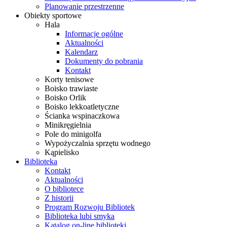
Planowanie przestrzenne
Obiekty sportowe
Hala
Informacje ogólne
Aktualności
Kalendarz
Dokumenty do pobrania
Kontakt
Korty tenisowe
Boisko trawiaste
Boisko Orlik
Boisko lekkoatletyczne
Ścianka wspinaczkowa
Minikręgielnia
Pole do minigolfa
Wypożyczalnia sprzętu wodnego
Kąpielisko
Biblioteka
Kontakt
Aktualności
O bibliotece
Z historii
Program Rozwoju Bibliotek
Biblioteka lubi smyka
Katalog on-line biblioteki