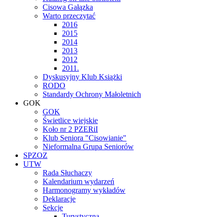
Cisowa Gałązka
Warto przeczytać
2016
2015
2014
2013
2012
2011.
Dyskusyjny Klub Książki
RODO
Standardy Ochrony Małoletnich
GOK
GOK
Świetlice wiejskie
Koło nr 2 PZERiI
Klub Seniora "Cisowianie"
Nieformalna Grupa Seniorów
SPZOZ
UTW
Rada Słuchaczy
Kalendarium wydarzeń
Harmonogramy wykładów
Deklaracje
Sekcje
Turystyczna