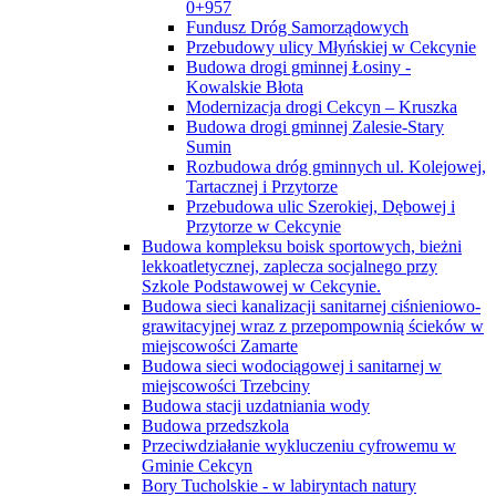
0+957
Fundusz Dróg Samorządowych
Przebudowy ulicy Młyńskiej w Cekcynie
Budowa drogi gminnej Łosiny -
Kowalskie Błota
Modernizacja drogi Cekcyn – Kruszka
Budowa drogi gminnej Zalesie-Stary
Sumin
Rozbudowa dróg gminnych ul. Kolejowej,
Tartacznej i Przytorze
Przebudowa ulic Szerokiej, Dębowej i
Przytorze w Cekcynie
Budowa kompleksu boisk sportowych, bieżni
lekkoatletycznej, zaplecza socjalnego przy
Szkole Podstawowej w Cekcynie.
Budowa sieci kanalizacji sanitarnej ciśnieniowo-
grawitacyjnej wraz z przepompownią ścieków w
miejscowości Zamarte
Budowa sieci wodociągowej i sanitarnej w
miejscowości Trzebciny
Budowa stacji uzdatniania wody
Budowa przedszkola
Przeciwdziałanie wykluczeniu cyfrowemu w
Gminie Cekcyn
Bory Tucholskie - w labiryntach natury