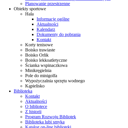
Planowanie przestrzenne
Obiekty sportowe
Hala
Informacje ogólne
Aktualności
Kalendarz
Dokumenty do pobrania
Kontakt
Korty tenisowe
Boisko trawiaste
Boisko Orlik
Boisko lekkoatletyczne
Ścianka wspinaczkowa
Minikręgielnia
Pole do minigolfa
Wypożyczalnia sprzętu wodnego
Kąpielisko
Biblioteka
Kontakt
Aktualności
O bibliotece
Z historii
Program Rozwoju Bibliotek
Biblioteka lubi smyka
Katalog on-line biblioteki