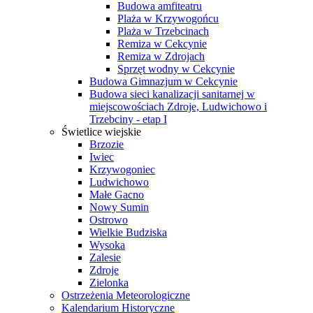
Budowa amfiteatru
Plaża w Krzywogońcu
Plaża w Trzebcinach
Remiza w Cekcynie
Remiza w Zdrojach
Sprzęt wodny w Cekcynie
Budowa Gimnazjum w Cekcynie
Budowa sieci kanalizacji sanitarnej w
miejscowościach Zdroje, Ludwichowo i
Trzebciny - etap I
Świetlice wiejskie
Brzozie
Iwiec
Krzywogoniec
Ludwichowo
Małe Gacno
Nowy Sumin
Ostrowo
Wielkie Budziska
Wysoka
Zalesie
Zdroje
Zielonka
Ostrzeżenia Meteorologiczne
Kalendarium Historyczne