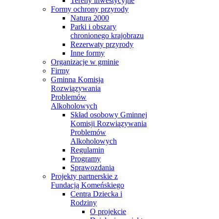
Tereny inwestycyjne
Formy ochrony przyrody
Natura 2000
Parki i obszary
chronionego krajobrazu
Rezerwaty przyrody
Inne formy
Organizacje w gminie
Firmy
Gminna Komisja
Rozwiązywania
Problemów
Alkoholowych
Skład osobowy Gminnej
Komisji Rozwiązywania
Problemów
Alkoholowych
Regulamin
Programy
Sprawozdania
Projekty partnerskie z
Fundacją Komeńskiego
Centra Dziecka i
Rodziny
O projekcie