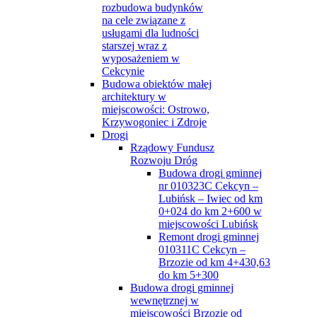
rozbudowa budynków
na cele związane z
usługami dla ludności
starszej wraz z
wyposażeniem w
Cekcynie
Budowa obiektów małej
architektury w
miejscowości: Ostrowo,
Krzywogoniec i Zdroje
Drogi
Rządowy Fundusz
Rozwoju Dróg
Budowa drogi gminnej
nr 010323C Cekcyn –
Lubińsk – Iwiec od km
0+024 do km 2+600 w
miejscowości Lubińsk
Remont drogi gminnej
010311C Cekcyn –
Brzozie od km 4+430,63
do km 5+300
Budowa drogi gminnej
wewnętrznej w
miejscowości Brzozie od