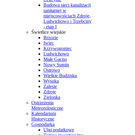
Budowa sieci kanalizacji
sanitarnej w
miejscowościach Zdroje,
Ludwichowo i Trzebciny
- etap I
Świetlice wiejskie
Brzozie
Iwiec
Krzywogoniec
Ludwichowo
Małe Gacno
Nowy Sumin
Ostrowo
Wielkie Budziska
Wysoka
Zalesie
Zdroje
Zielonka
Ostrzeżenia
Meteorologiczne
Kalendarium
Historyczne
Gospodarka
Ulgi podatkowe