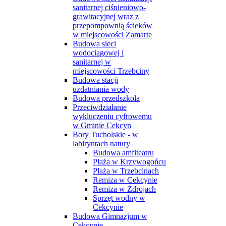
sanitarnej ciśnieniowo-
grawitacyjnej wraz z
przepompownią ścieków
w miejscowości Zamarte
Budowa sieci
wodociągowej i
sanitarnej w
miejscowości Trzebciny
Budowa stacji
uzdatniania wody
Budowa przedszkola
Przeciwdziałanie
wykluczeniu cyfrowemu
w Gminie Cekcyn
Bory Tucholskie - w
labiryntach natury
Budowa amfiteatru
Plaża w Krzywogońcu
Plaża w Trzebcinach
Remiza w Cekcynie
Remiza w Zdrojach
Sprzęt wodny w
Cekcynie
Budowa Gimnazjum w
Cekcynie