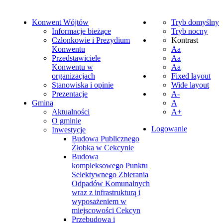
Konwent Wójtów
Tryb domyślny
Informacje bieżące
Tryb nocny
Członkowie i Prezydium
Kontrast
Konwentu
Aa
Przedstawiciele
Aa
Konwentu w
Aa
organizacjach
Fixed layout
Stanowiska i opinie
Wide layout
Prezentacje
A-
Gmina
A
Aktualności
A+
O gminie
Logowanie
Inwestycje
Budowa Publicznego
Żłobka w Cekcynie
Budowa
kompleksowego Punktu
Selektywnego Zbierania
Odpadów Komunalnych
wraz z infrastrukturą i
wyposażeniem w
miejscowości Cekcyn
Przebudowa i