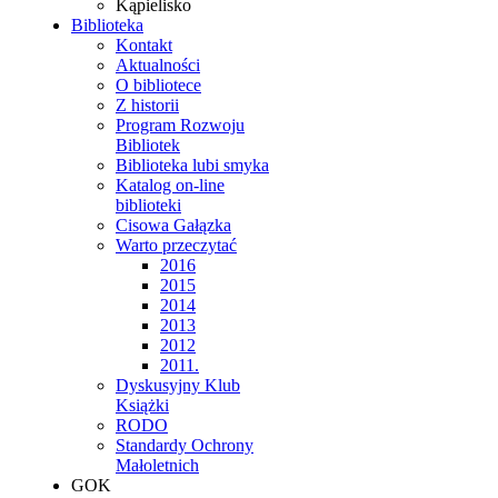
Kąpielisko
Biblioteka
Kontakt
Aktualności
O bibliotece
Z historii
Program Rozwoju
Bibliotek
Biblioteka lubi smyka
Katalog on-line
biblioteki
Cisowa Gałązka
Warto przeczytać
2016
2015
2014
2013
2012
2011.
Dyskusyjny Klub
Książki
RODO
Standardy Ochrony
Małoletnich
GOK