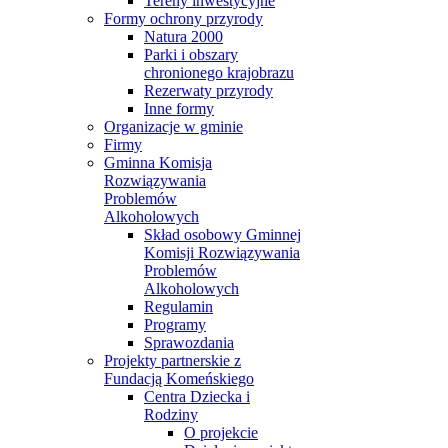
Tereny inwestycyjne
Formy ochrony przyrody
Natura 2000
Parki i obszary
chronionego krajobrazu
Rezerwaty przyrody
Inne formy
Organizacje w gminie
Firmy
Gminna Komisja
Rozwiązywania
Problemów
Alkoholowych
Skład osobowy Gminnej
Komisji Rozwiązywania
Problemów
Alkoholowych
Regulamin
Programy
Sprawozdania
Projekty partnerskie z
Fundacją Komeńskiego
Centra Dziecka i
Rodziny
O projekcie