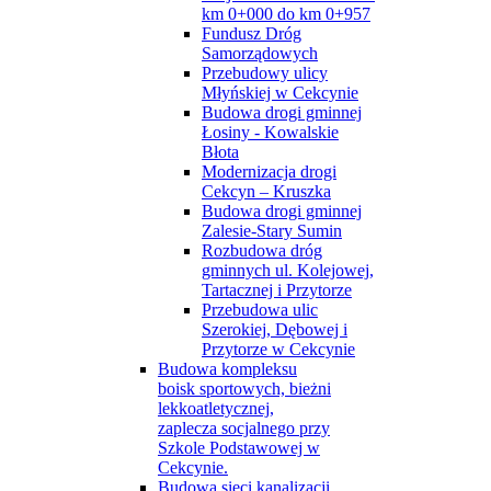
km 0+000 do km 0+957
Fundusz Dróg
Samorządowych
Przebudowy ulicy
Młyńskiej w Cekcynie
Budowa drogi gminnej
Łosiny - Kowalskie
Błota
Modernizacja drogi
Cekcyn – Kruszka
Budowa drogi gminnej
Zalesie-Stary Sumin
Rozbudowa dróg
gminnych ul. Kolejowej,
Tartacznej i Przytorze
Przebudowa ulic
Szerokiej, Dębowej i
Przytorze w Cekcynie
Budowa kompleksu
boisk sportowych, bieżni
lekkoatletycznej,
zaplecza socjalnego przy
Szkole Podstawowej w
Cekcynie.
Budowa sieci kanalizacji