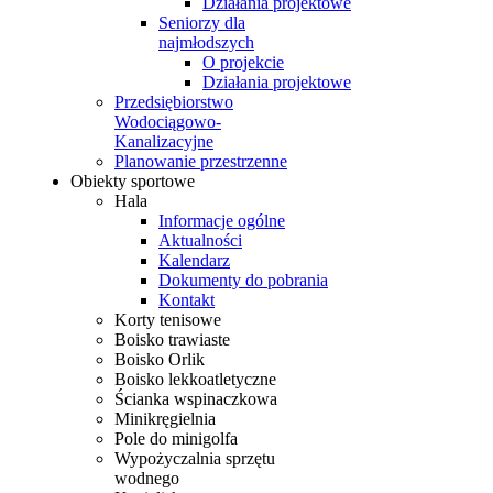
Działania projektowe
Seniorzy dla
najmłodszych
O projekcie
Działania projektowe
Przedsiębiorstwo
Wodociągowo-
Kanalizacyjne
Planowanie przestrzenne
Obiekty sportowe
Hala
Informacje ogólne
Aktualności
Kalendarz
Dokumenty do pobrania
Kontakt
Korty tenisowe
Boisko trawiaste
Boisko Orlik
Boisko lekkoatletyczne
Ścianka wspinaczkowa
Minikręgielnia
Pole do minigolfa
Wypożyczalnia sprzętu
wodnego