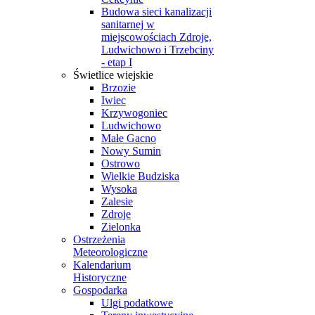
Budowa sieci kanalizacji
sanitarnej w
miejscowościach Zdroje,
Ludwichowo i Trzebciny
- etap I
Świetlice wiejskie
Brzozie
Iwiec
Krzywogoniec
Ludwichowo
Małe Gacno
Nowy Sumin
Ostrowo
Wielkie Budziska
Wysoka
Zalesie
Zdroje
Zielonka
Ostrzeżenia
Meteorologiczne
Kalendarium
Historyczne
Gospodarka
Ulgi podatkowe