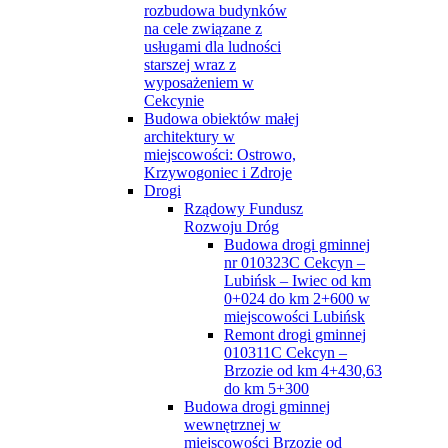
rozbudowa budynków
na cele związane z
usługami dla ludności
starszej wraz z
wyposażeniem w
Cekcynie
Budowa obiektów małej
architektury w
miejscowości: Ostrowo,
Krzywogoniec i Zdroje
Drogi
Rządowy Fundusz
Rozwoju Dróg
Budowa drogi gminnej
nr 010323C Cekcyn –
Lubińsk – Iwiec od km
0+024 do km 2+600 w
miejscowości Lubińsk
Remont drogi gminnej
010311C Cekcyn –
Brzozie od km 4+430,63
do km 5+300
Budowa drogi gminnej
wewnętrznej w
miejscowości Brzozie od