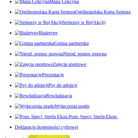
Mapa Cekcyna
Ogólnopolska Karta Seniora
Seniorzy w Re(Akcji)
Biuletyny
Gmina partnerska
Nieod. pomoc prawna
Zajęcia sportowe
Prezentacje
Psy do adopcji
Rewitalizacja
Wyłączenia prądu
Pom. Specj. Strefa Ekon.
Deklaracja dostępności cyfrowej