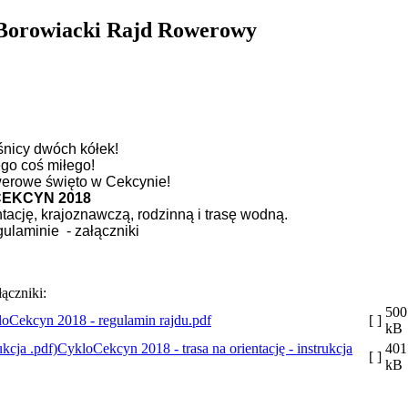
Borowiacki Rajd Rowerowy
icy dwóch kółek!
go coś miłego!
werowe święto w Cekcynie!
EKCYN 2018
tację, krajoznawczą, rodzinną i trasę wodną.
ulaminie - załączniki
łączniki:
500
oCekcyn 2018 - regulamin rajdu.pdf
[ ]
kB
CykloCekcyn 2018 - trasa na orientację - instrukcja
401
[ ]
kB