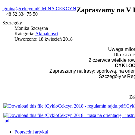
gmina@cekcyn.pl
GMINA CEKCYN
Zapraszamy na V 
+48 52 334 75 50
Szczegóły
Monika Szczęsna
Kategoria:
Aktualności
Utworzono: 18 kwiecień 2018
Uwaga miłośn
Dla każde
2 czerwca wielkie ro
CYKLOC
Zapraszamy na trasy: sportową, na orien
Szczegóły w Reg
Za
Cykl
.pdf
Poprzedni artykuł