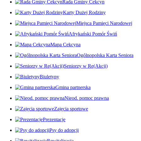
Rada Gminy Cekcyn
Karty Dużej Rodziny
Miejsca Pamięci Narodowej
Afrykański Pomór Świń
Mapa Cekcyna
Ogólnopolska Karta Seniora
Seniorzy w Re(Akcji)
Biuletyny
Gmina partnerska
Nieod. pomoc prawna
Zajęcia sportowe
Prezentacje
Psy do adopcji
Rewitalizacja