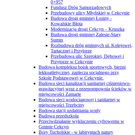
0+957
Fundusz Dróg Samorządowych
Przebudowy ulicy Młyńskiej w Cekcynie
Budowa drogi gminnej Łosiny -
Kowalskie Błota
Modernizacja drogi Cekcyn – Kruszka
Budowa drogi gminnej Zalesie-Stary
Sumin
Rozbudowa dróg gminnych ul. Kolejowej,
Tartacznej i Przytorze
Przebudowa ulic Szerokiej, Dębowej i
Przytorze w Cekcynie
Budowa kompleksu boisk sportowych, bieżni
lekkoatletycznej, zaplecza socjalnego przy
Szkole Podstawowej w Cekcynie.
Budowa sieci kanalizacji sanitarnej ciśnieniowo-
grawitacyjnej wraz z przepompownią ścieków w
miejscowości Zamarte
Budowa sieci wodociągowej i sanitarnej w
miejscowości Trzebciny
Budowa stacji uzdatniania wody
Budowa przedszkola
Przeciwdziałanie wykluczeniu cyfrowemu w
Gminie Cekcyn
Bory Tucholskie - w labiryntach natury