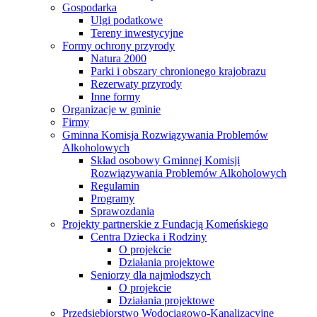
Gospodarka
Ulgi podatkowe
Tereny inwestycyjne
Formy ochrony przyrody
Natura 2000
Parki i obszary chronionego krajobrazu
Rezerwaty przyrody
Inne formy
Organizacje w gminie
Firmy
Gminna Komisja Rozwiązywania Problemów
Alkoholowych
Skład osobowy Gminnej Komisji
Rozwiązywania Problemów Alkoholowych
Regulamin
Programy
Sprawozdania
Projekty partnerskie z Fundacją Komeńskiego
Centra Dziecka i Rodziny
O projekcie
Działania projektowe
Seniorzy dla najmłodszych
O projekcie
Działania projektowe
Przedsiębiorstwo Wodociągowo-Kanalizacyjne