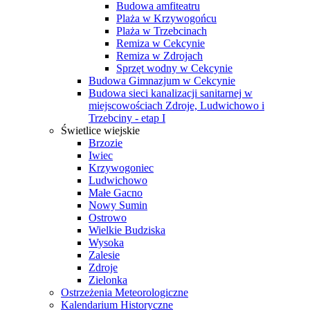
Budowa amfiteatru
Plaża w Krzywogońcu
Plaża w Trzebcinach
Remiza w Cekcynie
Remiza w Zdrojach
Sprzęt wodny w Cekcynie
Budowa Gimnazjum w Cekcynie
Budowa sieci kanalizacji sanitarnej w
miejscowościach Zdroje, Ludwichowo i
Trzebciny - etap I
Świetlice wiejskie
Brzozie
Iwiec
Krzywogoniec
Ludwichowo
Małe Gacno
Nowy Sumin
Ostrowo
Wielkie Budziska
Wysoka
Zalesie
Zdroje
Zielonka
Ostrzeżenia Meteorologiczne
Kalendarium Historyczne