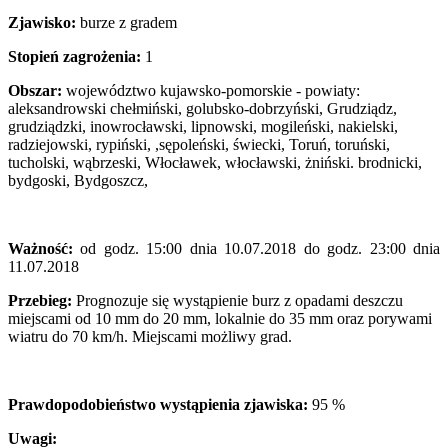
Zjawisko:
burze z gradem
Stopień zagrożenia:
1
Obszar:
województwo kujawsko-pomorskie - powiaty:
aleksandrowski chełmiński, golubsko-dobrzyński, Grudziądz,
grudziądzki, inowrocławski, lipnowski, mogileński, nakielski,
radziejowski, rypiński, ,sępoleński, świecki, Toruń, toruński,
tucholski, wąbrzeski, Włocławek, włocławski, żniński. brodnicki,
bydgoski, Bydgoszcz,
Ważność:
od godz. 15:00 dnia 10.07.2018 do godz. 23:00 dnia
11.07.2018
Przebieg:
Prognozuje się wystąpienie burz z opadami deszczu
miejscami od 10 mm do 20 mm, lokalnie do 35 mm oraz porywami
wiatru do 70 km/h. Miejscami możliwy grad.
Prawdopodobieństwo wystąpienia zjawiska:
95 %
Uwagi: