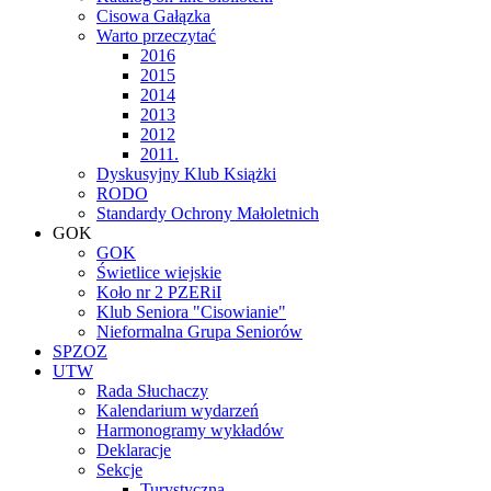
Cisowa Gałązka
Warto przeczytać
2016
2015
2014
2013
2012
2011.
Dyskusyjny Klub Książki
RODO
Standardy Ochrony Małoletnich
GOK
GOK
Świetlice wiejskie
Koło nr 2 PZERiI
Klub Seniora "Cisowianie"
Nieformalna Grupa Seniorów
SPZOZ
UTW
Rada Słuchaczy
Kalendarium wydarzeń
Harmonogramy wykładów
Deklaracje
Sekcje
Turystyczna