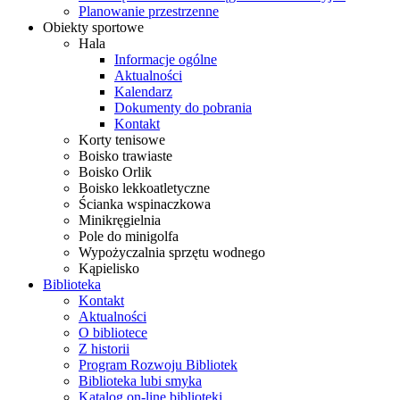
Planowanie przestrzenne
Obiekty sportowe
Hala
Informacje ogólne
Aktualności
Kalendarz
Dokumenty do pobrania
Kontakt
Korty tenisowe
Boisko trawiaste
Boisko Orlik
Boisko lekkoatletyczne
Ścianka wspinaczkowa
Minikręgielnia
Pole do minigolfa
Wypożyczalnia sprzętu wodnego
Kąpielisko
Biblioteka
Kontakt
Aktualności
O bibliotece
Z historii
Program Rozwoju Bibliotek
Biblioteka lubi smyka
Katalog on-line biblioteki