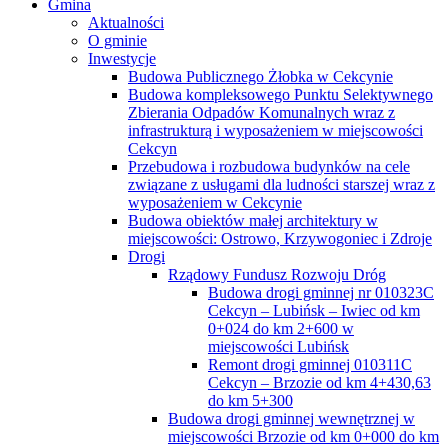
Gmina
Aktualności
O gminie
Inwestycje
Budowa Publicznego Żłobka w Cekcynie
Budowa kompleksowego Punktu Selektywnego
Zbierania Odpadów Komunalnych wraz z
infrastrukturą i wyposażeniem w miejscowości
Cekcyn
Przebudowa i rozbudowa budynków na cele
związane z usługami dla ludności starszej wraz z
wyposażeniem w Cekcynie
Budowa obiektów małej architektury w
miejscowości: Ostrowo, Krzywogoniec i Zdroje
Drogi
Rządowy Fundusz Rozwoju Dróg
Budowa drogi gminnej nr 010323C
Cekcyn – Lubińsk – Iwiec od km
0+024 do km 2+600 w
miejscowości Lubińsk
Remont drogi gminnej 010311C
Cekcyn – Brzozie od km 4+430,63
do km 5+300
Budowa drogi gminnej wewnętrznej w
miejscowości Brzozie od km 0+000 do km