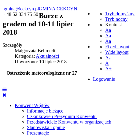
gmina@cekcyn.pl
GMINA CEKCYN
Tryb domyślny
+48 52 334 75 50
Burze z
Tryb nocny
gradem od 10-11 lipiec
Kontrast
Aa
2018
Aa
Aa
Szczegóły
Fixed layout
Małgorzata Behrendt
Wide layout
Kategoria:
Aktualności
A-
Utworzono: 10 lipiec 2018
A
A+
Ostrzeżenie meteorologiczne nr 27
Logowanie
Konwent Wójtów
Informacje bieżące
Członkowie i Prezydium Konwentu
Przedstawiciele Konwentu w organizacjach
Stanowiska i opinie
Prezentacje