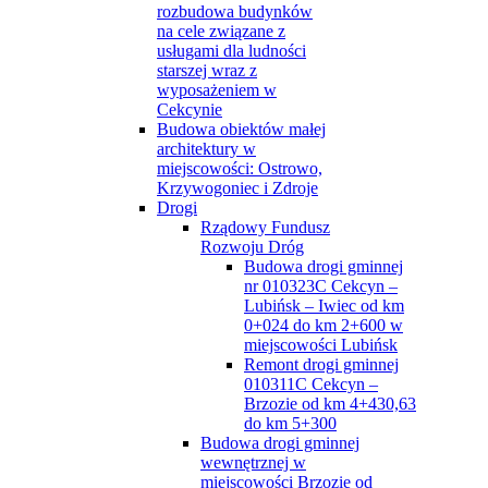
rozbudowa budynków
na cele związane z
usługami dla ludności
starszej wraz z
wyposażeniem w
Cekcynie
Budowa obiektów małej
architektury w
miejscowości: Ostrowo,
Krzywogoniec i Zdroje
Drogi
Rządowy Fundusz
Rozwoju Dróg
Budowa drogi gminnej
nr 010323C Cekcyn –
Lubińsk – Iwiec od km
0+024 do km 2+600 w
miejscowości Lubińsk
Remont drogi gminnej
010311C Cekcyn –
Brzozie od km 4+430,63
do km 5+300
Budowa drogi gminnej
wewnętrznej w
miejscowości Brzozie od