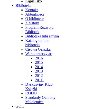
Kąpielisko
Biblioteka
Kontakt
Aktualności
O bibliotece
Z historii
Program Rozwoju
Bibliotek
Biblioteka lubi smyka
Katalog on-line
biblioteki
Cisowa Gałązka
Warto przeczytać
2016
2015
2014
2013
2012
2011.
Dyskusyjny Klub
Książki
RODO
Standardy Ochrony
Małoletnich
GOK