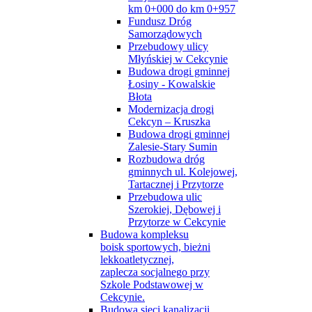
km 0+000 do km 0+957
Fundusz Dróg
Samorządowych
Przebudowy ulicy
Młyńskiej w Cekcynie
Budowa drogi gminnej
Łosiny - Kowalskie
Błota
Modernizacja drogi
Cekcyn – Kruszka
Budowa drogi gminnej
Zalesie-Stary Sumin
Rozbudowa dróg
gminnych ul. Kolejowej,
Tartacznej i Przytorze
Przebudowa ulic
Szerokiej, Dębowej i
Przytorze w Cekcynie
Budowa kompleksu
boisk sportowych, bieżni
lekkoatletycznej,
zaplecza socjalnego przy
Szkole Podstawowej w
Cekcynie.
Budowa sieci kanalizacji