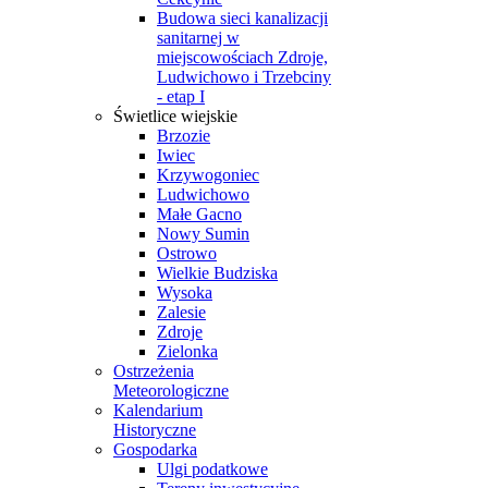
Budowa sieci kanalizacji
sanitarnej w
miejscowościach Zdroje,
Ludwichowo i Trzebciny
- etap I
Świetlice wiejskie
Brzozie
Iwiec
Krzywogoniec
Ludwichowo
Małe Gacno
Nowy Sumin
Ostrowo
Wielkie Budziska
Wysoka
Zalesie
Zdroje
Zielonka
Ostrzeżenia
Meteorologiczne
Kalendarium
Historyczne
Gospodarka
Ulgi podatkowe