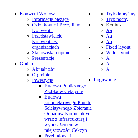
Konwent Wójtów
Tryb domyślny
Informacje bieżące
Tryb nocny
Członkowie i Prezydium
Kontrast
Konwentu
Aa
Przedstawiciele
Aa
Konwentu w
Aa
organizacjach
Fixed layout
Stanowiska i opinie
Wide layout
Prezentacje
A-
Gmina
A
Aktualności
A+
O gminie
Logowanie
Inwestycje
Budowa Publicznego
Żłobka w Cekcynie
Budowa
kompleksowego Punktu
Selektywnego Zbierania
Odpadów Komunalnych
wraz z infrastrukturą i
wyposażeniem w
miejscowości Cekcyn
Przebudowa i