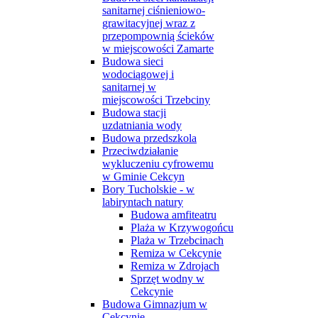
sanitarnej ciśnieniowo-
grawitacyjnej wraz z
przepompownią ścieków
w miejscowości Zamarte
Budowa sieci
wodociągowej i
sanitarnej w
miejscowości Trzebciny
Budowa stacji
uzdatniania wody
Budowa przedszkola
Przeciwdziałanie
wykluczeniu cyfrowemu
w Gminie Cekcyn
Bory Tucholskie - w
labiryntach natury
Budowa amfiteatru
Plaża w Krzywogońcu
Plaża w Trzebcinach
Remiza w Cekcynie
Remiza w Zdrojach
Sprzęt wodny w
Cekcynie
Budowa Gimnazjum w
Cekcynie