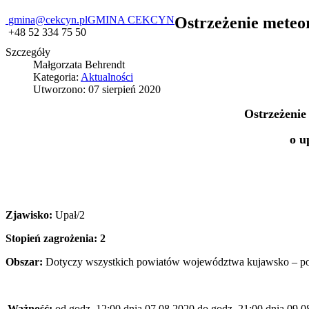
gmina@cekcyn.pl
GMINA CEKCYN
Ostrzeżenie meteor
+48 52 334 75 50
Szczegóły
Małgorzata Behrendt
Kategoria:
Aktualności
Utworzono: 07 sierpień 2020
Ostrzeżenie
o u
Zjawisko:
Upał/2
Stopień zagrożenia: 2
Obszar:
Dotyczy wszystkich powiatów województwa kujawsko – p
Ważność:
od godz. 12:00 dnia 07.08.2020 do godz. 21:00 dnia 09.0