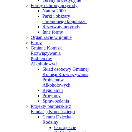
Tereny inwestycyjne
Formy ochrony przyrody
Natura 2000
Parki i obszary
chronionego krajobrazu
Rezerwaty przyrody
Inne formy
Organizacje w gminie
Firmy
Gminna Komisja
Rozwiązywania
Problemów
Alkoholowych
Skład osobowy Gminnej
Komisji Rozwiązywania
Problemów
Alkoholowych
Regulamin
Programy
Sprawozdania
Projekty partnerskie z
Fundacją Komeńskiego
Centra Dziecka i
Rodziny
O projekcie