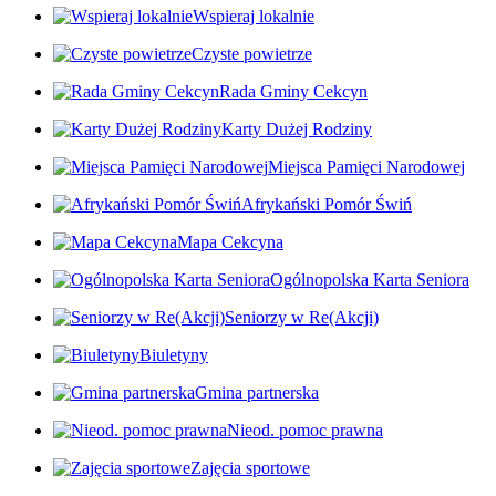
Wspieraj lokalnie
Czyste powietrze
Rada Gminy Cekcyn
Karty Dużej Rodziny
Miejsca Pamięci Narodowej
Afrykański Pomór Świń
Mapa Cekcyna
Ogólnopolska Karta Seniora
Seniorzy w Re(Akcji)
Biuletyny
Gmina partnerska
Nieod. pomoc prawna
Zajęcia sportowe