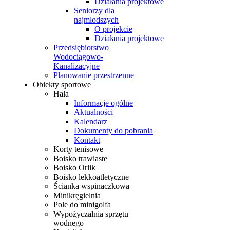
Działania projektowe
Seniorzy dla
najmłodszych
O projekcie
Działania projektowe
Przedsiębiorstwo
Wodociągowo-
Kanalizacyjne
Planowanie przestrzenne
Obiekty sportowe
Hala
Informacje ogólne
Aktualności
Kalendarz
Dokumenty do pobrania
Kontakt
Korty tenisowe
Boisko trawiaste
Boisko Orlik
Boisko lekkoatletyczne
Ścianka wspinaczkowa
Minikręgielnia
Pole do minigolfa
Wypożyczalnia sprzętu
wodnego