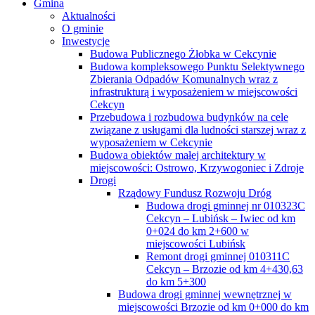
Gmina
Aktualności
O gminie
Inwestycje
Budowa Publicznego Żłobka w Cekcynie
Budowa kompleksowego Punktu Selektywnego
Zbierania Odpadów Komunalnych wraz z
infrastrukturą i wyposażeniem w miejscowości
Cekcyn
Przebudowa i rozbudowa budynków na cele
związane z usługami dla ludności starszej wraz z
wyposażeniem w Cekcynie
Budowa obiektów małej architektury w
miejscowości: Ostrowo, Krzywogoniec i Zdroje
Drogi
Rządowy Fundusz Rozwoju Dróg
Budowa drogi gminnej nr 010323C
Cekcyn – Lubińsk – Iwiec od km
0+024 do km 2+600 w
miejscowości Lubińsk
Remont drogi gminnej 010311C
Cekcyn – Brzozie od km 4+430,63
do km 5+300
Budowa drogi gminnej wewnętrznej w
miejscowości Brzozie od km 0+000 do km