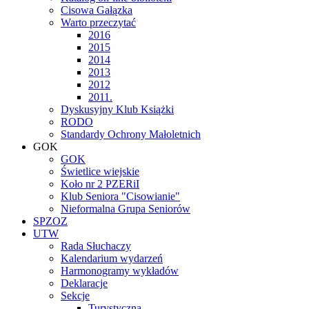
Cisowa Gałązka
Warto przeczytać
2016
2015
2014
2013
2012
2011.
Dyskusyjny Klub Książki
RODO
Standardy Ochrony Małoletnich
GOK
GOK
Świetlice wiejskie
Koło nr 2 PZERiI
Klub Seniora "Cisowianie"
Nieformalna Grupa Seniorów
SPZOZ
UTW
Rada Słuchaczy
Kalendarium wydarzeń
Harmonogramy wykładów
Deklaracje
Sekcje
Turystyczna