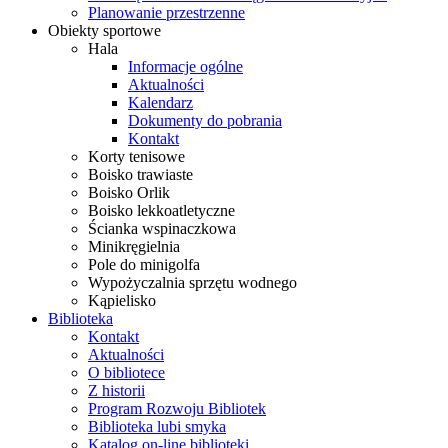
Planowanie przestrzenne
Obiekty sportowe
Hala
Informacje ogólne
Aktualności
Kalendarz
Dokumenty do pobrania
Kontakt
Korty tenisowe
Boisko trawiaste
Boisko Orlik
Boisko lekkoatletyczne
Ścianka wspinaczkowa
Minikręgielnia
Pole do minigolfa
Wypożyczalnia sprzętu wodnego
Kąpielisko
Biblioteka
Kontakt
Aktualności
O bibliotece
Z historii
Program Rozwoju Bibliotek
Biblioteka lubi smyka
Katalog on-line biblioteki