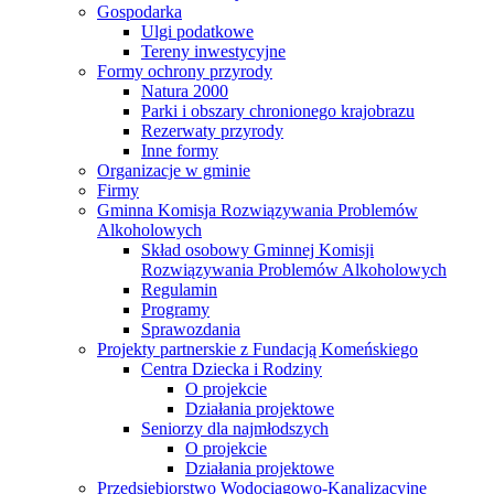
Gospodarka
Ulgi podatkowe
Tereny inwestycyjne
Formy ochrony przyrody
Natura 2000
Parki i obszary chronionego krajobrazu
Rezerwaty przyrody
Inne formy
Organizacje w gminie
Firmy
Gminna Komisja Rozwiązywania Problemów
Alkoholowych
Skład osobowy Gminnej Komisji
Rozwiązywania Problemów Alkoholowych
Regulamin
Programy
Sprawozdania
Projekty partnerskie z Fundacją Komeńskiego
Centra Dziecka i Rodziny
O projekcie
Działania projektowe
Seniorzy dla najmłodszych
O projekcie
Działania projektowe
Przedsiębiorstwo Wodociągowo-Kanalizacyjne