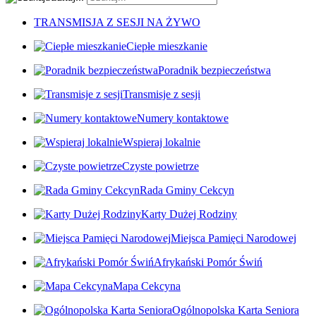
TRANSMISJA Z SESJI NA ŻYWO
Ciepłe mieszkanie
Poradnik bezpieczeństwa
Transmisje z sesji
Numery kontaktowe
Wspieraj lokalnie
Czyste powietrze
Rada Gminy Cekcyn
Karty Dużej Rodziny
Miejsca Pamięci Narodowej
Afrykański Pomór Świń
Mapa Cekcyna
Ogólnopolska Karta Seniora