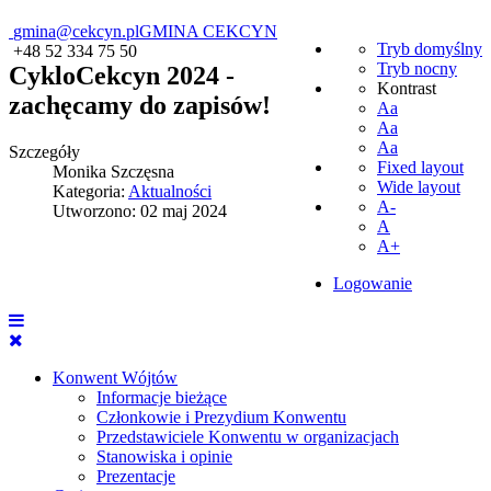
gmina@cekcyn.pl
GMINA CEKCYN
Tryb domyślny
+48 52 334 75 50
Tryb nocny
CykloCekcyn 2024 -
Kontrast
zachęcamy do zapisów!
Aa
Aa
Aa
Szczegóły
Fixed layout
Monika Szczęsna
Wide layout
Kategoria:
Aktualności
A-
Utworzono: 02 maj 2024
A
A+
Logowanie
Konwent Wójtów
Informacje bieżące
Członkowie i Prezydium Konwentu
Przedstawiciele Konwentu w organizacjach
Stanowiska i opinie
Prezentacje