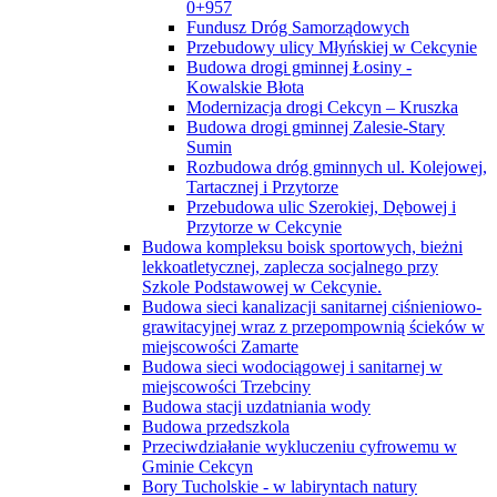
0+957
Fundusz Dróg Samorządowych
Przebudowy ulicy Młyńskiej w Cekcynie
Budowa drogi gminnej Łosiny -
Kowalskie Błota
Modernizacja drogi Cekcyn – Kruszka
Budowa drogi gminnej Zalesie-Stary
Sumin
Rozbudowa dróg gminnych ul. Kolejowej,
Tartacznej i Przytorze
Przebudowa ulic Szerokiej, Dębowej i
Przytorze w Cekcynie
Budowa kompleksu boisk sportowych, bieżni
lekkoatletycznej, zaplecza socjalnego przy
Szkole Podstawowej w Cekcynie.
Budowa sieci kanalizacji sanitarnej ciśnieniowo-
grawitacyjnej wraz z przepompownią ścieków w
miejscowości Zamarte
Budowa sieci wodociągowej i sanitarnej w
miejscowości Trzebciny
Budowa stacji uzdatniania wody
Budowa przedszkola
Przeciwdziałanie wykluczeniu cyfrowemu w
Gminie Cekcyn
Bory Tucholskie - w labiryntach natury