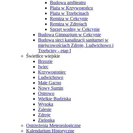
Budowa amfiteatru
Plaża w Krzywogońcu
Plaża w Trzebcinach
Remiza w Cekcynie
Remiza w Zdrojach
Sprzęt wodny w Cekcynie
Budowa Gimnazjum w Cekcynie
Budowa sieci kanalizacji sanitarnej w
miejscowościach Zdroje, Ludwichowo i
Trzebciny - etap I
Świetlice wiejskie
Brzozie
Iwiec
Krzywogoniec
Ludwichowo
Małe Gacno
Nowy Sumin
Ostrowo
Wielkie Budziska
Wysoka
Zalesie
Zdroje
Zielonka
Ostrzeżenia Meteorologiczne
Kalendarium Historyczne