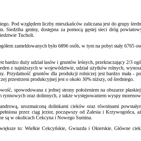
iego. Pod względem liczby mieszkańców zaliczana jest do grupy średn
. Siedziba gminy, dostępna za pomocą gęstej sieci dróg powiatow
iedztwie Tucholi.
 ogółem zameldowanych było 6896 osób, w tym na pobyt stały 6765 os
t bardzo duży udział lasów i gruntów leśnych, przekraczający 2/3 ogó
 jeden z najniższych w województwie, udział użytków rolnych, wynos
. Przydatność gruntów dla produkcji rolniczej jest bardzo mała - p
zej przestrzeni produkcyjnej jest o około 30% niższy, od średniego.
towość, spowodowana z jednej strony położeniem na obszarze płaskiej
form rynnowych oraz dolinnych, z także występowaniem wyspy morenow
sandrową, urozmaiconą dolinkami cieków oraz równinami powstały
wypełniona przez ciąg jezior, począwszy od Zalesia i Krzywogońca, a
ne są w okolicach Cekcyna i Nowego Sumina.
jwiększe to: Wielkie Cekcyńskie, Gwiazda i Okierskie. Główne ciek