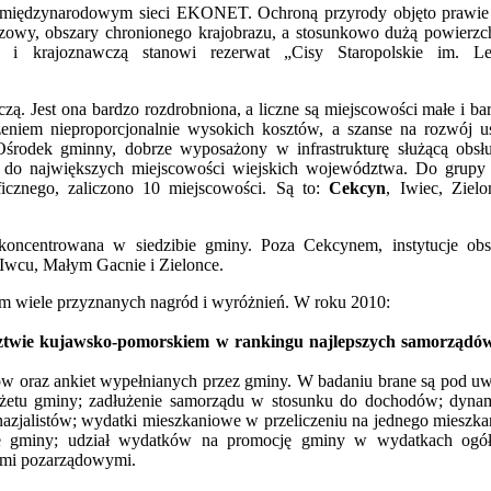
u międzynarodowym sieci EKONET. Ochroną przyrody objęto prawie
azowy, obszary chronionego krajobrazu, a stosunkowo dużą powierzc
ą i krajoznawczą stanowi rezerwat „Cisy Staropolskie im. L
czą. Jest ona bardzo rozdrobniona, a liczne są miejscowości małe i ba
eniem nieproporcjonalnie wysokich kosztów, a szanse na rozwój u
Ośrodek gminny, dobrze wyposażony w infrastrukturę służącą obsł
ny do największych miejscowości wiejskich województwa. Do grupy
icznego, zaliczono 10 miejscowości. Są to:
Cekcyn
, Iwiec, Zielo
skoncentrowana w siedzibie gminy. Poza Cekcynem, instytucje obs
Iwcu, Małym Gacnie i Zielonce.
 tym wiele przyznanych nagród i wyróżnień. W roku 2010:
ództwie kujawsko-pomorskiem w rankingu najlepszych samorządó
sów oraz ankiet wypełnianych przez gminy. W badaniu brane są pod u
udżetu gminy; zadłużenie samorządu w stosunku do dochodów; dyna
azjalistów; wydatki mieszkaniowe w przeliczeniu na jednego mieszka
nie gminy; udział wydatków na promocję gminy w wydatkach ogó
jami pozarządowymi.