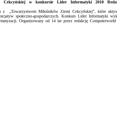
 Cekcyńskiej w konkursie Lider Informatyki 2010 Redak
yn z „Towarzystwem Miłośników Ziemi Cekcyńskiej”, które akty
inicjatyw społeczno-gospodarczych. Konkurs Lider Informatyki wył
ormatyzacji. Organizowany od 14 lat przez redakcję Computerworld 