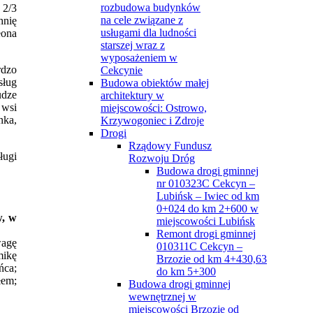
rozbudowa budynków
 2/3
na cele związane z
hnię
usługami dla ludności
eona
starszej wraz z
wyposażeniem w
rdzo
Cekcynie
sług
Budowa obiektów małej
udze
architektury w
 wsi
miejscowości: Ostrowo,
nka,
Krzywogoniec i Zdroje
Drogi
Rządowy Fundusz
ługi
Rozwoju Dróg
Budowa drogi gminnej
nr 010323C Cekcyn –
Lubińsk – Iwiec od km
0+024 do km 2+600 w
w, w
miejscowości Lubińsk
Remont drogi gminnej
wagę
010311C Cekcyn –
mikę
Brzozie od km 4+430,63
ńca;
do km 5+300
łem;
Budowa drogi gminnej
wewnętrznej w
miejscowości Brzozie od