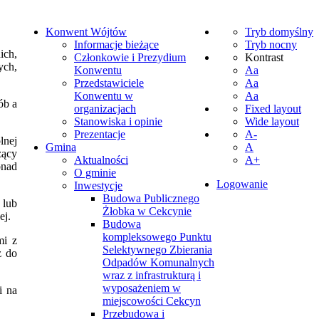
Konwent Wójtów
Tryb domyślny
Informacje bieżące
Tryb nocny
ich,
Członkowie i Prezydium
Kontrast
ych,
Konwentu
Aa
Przedstawiciele
Aa
Konwentu w
Aa
ób a
organizacjach
Fixed layout
Stanowiska i opinie
Wide layout
Prezentacje
A-
lnej
Gmina
A
zący
Aktualności
A+
onad
O gminie
Logowanie
Inwestycje
Budowa Publicznego
 lub
Żłobka w Cekcynie
ej.
Budowa
kompleksowego Punktu
mi z
Selektywnego Zbierania
ż do
Odpadów Komunalnych
wraz z infrastrukturą i
wyposażeniem w
i na
miejscowości Cekcyn
Przebudowa i