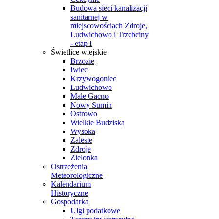
Budowa sieci kanalizacji
sanitarnej w
miejscowościach Zdroje,
Ludwichowo i Trzebciny
- etap I
Świetlice wiejskie
Brzozie
Iwiec
Krzywogoniec
Ludwichowo
Małe Gacno
Nowy Sumin
Ostrowo
Wielkie Budziska
Wysoka
Zalesie
Zdroje
Zielonka
Ostrzeżenia
Meteorologiczne
Kalendarium
Historyczne
Gospodarka
Ulgi podatkowe