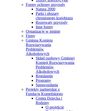
Tereny inwestycyjne
Formy ochrony przyrody
Natura 2000
Parki i obszary
chronionego krajobrazu
Rezerwaty przyrody
Inne formy
Organizacje w gminie
Firmy
Gminna Komisja
Rozwiązywania
Problemów
Alkoholowych
Skład osobowy Gminnej
Komisji Rozwiązywania
Problemów
Alkoholowych
Regulamin
Programy
Sprawozdania
Projekty partnerskie z
Fundacją Komeńskiego
Centra Dziecka i
Rodziny
O projekcie