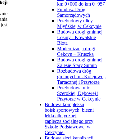
cji
km 0+000 do km 0+957
Fundusz Dróg
wnie
Samorządowych
ania
Przebudowy ulicy
jest
Młyńskiej w Cekcynie
Budowa drogi gminnej
Łosiny - Kowalskie
Błota
Modernizacja drogi
Cekcyn – Kruszka
Budowa drogi gminnej
Zalesie-Stary Sumin
Rozbudowa dróg
gminnych ul. Kolejowej,
Tartacznej i Przytorze
Przebudowa ulic
Szerokiej, Dębowej i
Przytorze w Cekcynie
Budowa kompleksu
boisk sportowych, bieżni
lekkoatletycznej,
zaplecza socjalnego przy
Szkole Podstawowej w
Cekcynie.
Budowa sieci kanalizacji