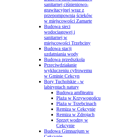
sanitarnej ciśnieniowo-
grawitacyjnej wraz z
przepompownią ścieków
w miejscowości Zamarte
Budowa sieci
wodociągowej i
sanitarnej w
miejscowości Trzebciny
Budowa stacji
uzdatniania wody
Budowa przedszkola
Przeciwdziałanie
wykluczeniu cyfrowemu
w Gminie Cekcyn
Bory Tucholskie - w
labiryntach natury
Budowa amfiteatru
Plaża w Krzywogońcu
Plaża w Trzebcinach
Remiza w Cekcynie
Remiza w Zdrojach
Sprzęt wodny w
Cekcynie
Budowa Gimnazjum w
Cekcynie