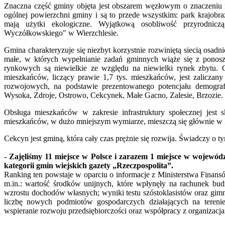
Znaczna część gminy objęta jest obszarem węzłowym o znaczeni
ogólnej powierzchni gminy i są to przede wszystkim: park krajobr
mają użytki ekologiczne. Wyjątkową osobliwość przyrodnicz
Wyczółkowskiego" w Wierzchlesie.
Gmina charakteryzuje się niezbyt korzystnie rozwiniętą siecią osadni
małe, w których wypełnianie zadań gminnych wiąże się z ponosz
rynkowych są niewielkie ze względu na niewielki rynek zbytu. 
mieszkańców, liczący prawie 1,7 tys. mieszkańców, jest zalicza
rozwojowych, na podstawie prezentowanego potencjału demograf
Wysoka, Zdroje, Ostrowo, Cekcynek, Małe Gacno, Zalesie, Brzozie.
Obsługa mieszkańców w zakresie infrastruktury społecznej jest 
mieszkańców, w dużo mniejszym wymiarze, mieszczą się głównie w 
Cekcyn jest gminą, która cały czas prężnie się rozwija. Świadczy o
- Zajęliśmy 11 miejsce w Polsce i zarazem 1 miejsce w wojew
kategorii gmin wiejskich gazety „Rzeczpospolita”.
Ranking ten powstaje w oparciu o informacje z Ministerstwa Finan
m.in.: wartość środków unijnych, które wpłynęły na rachunek b
wzrostu dochodów własnych; wyniki testu szóstoklasistów oraz gimn
liczbę nowych podmiotów gospodarczych działających na tere
wspieranie rozwoju przedsiębiorczości oraz współpracy z organizac