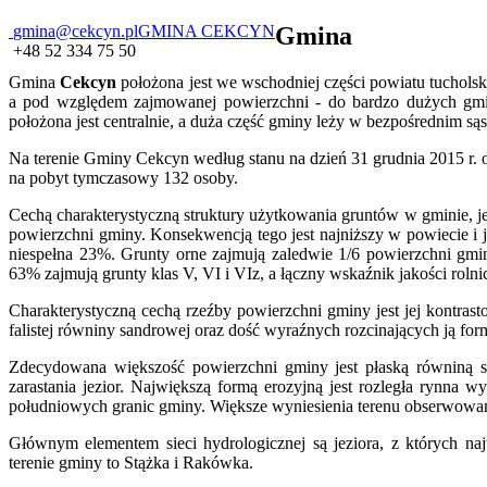
gmina@cekcyn.pl
GMINA CEKCYN
Gmina
+48 52 334 75 50
Gmina
Cekcyn
położona jest we wschodniej części powiatu tucholsk
a pod względem zajmowanej powierzchni - do bardzo dużych gmin
położona jest centralnie, a duża część gminy leży w bezpośrednim sąs
Na terenie Gminy Cekcyn według stanu na dzień 31 grudnia 2015 r.
na pobyt tymczasowy 132 osoby.
Cechą charakterystyczną struktury użytkowania gruntów w gminie, jes
powierzchni gminy. Konsekwencją tego jest najniższy w powiecie i
niespełna 23%. Grunty orne zajmują zaledwie 1/6 powierzchni gminy
63% zajmują grunty klas V, VI i VIz, a łączny wskaźnik jakości rolnic
Charakterystyczną cechą rzeźby powierzchni gminy jest jej kontras
falistej równiny sandrowej oraz dość wyraźnych rozcinających ją 
Zdecydowana większość powierzchni gminy jest płaską równiną 
zarastania jezior. Największą formą erozyjną jest rozległa rynna 
południowych granic gminy. Większe wyniesienia terenu obserwowa
Głównym elementem sieci hydrologicznej są jeziora, z których na
terenie gminy to Stążka i Rakówka.