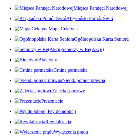
Miejsca Pamięci Narodowej
Afrykański Pomór Świń
Mapa Cekcyna
Ogólnopolska Karta Seniora
Seniorzy w Re(Akcji)
Biuletyny
Gmina partnerska
Nieod. pomoc prawna
Zajęcia sportowe
Prezentacje
Psy do adopcji
Rewitalizacja
Wyłączenia prądu