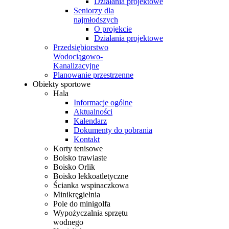
Działania projektowe
Seniorzy dla
najmłodszych
O projekcie
Działania projektowe
Przedsiębiorstwo
Wodociągowo-
Kanalizacyjne
Planowanie przestrzenne
Obiekty sportowe
Hala
Informacje ogólne
Aktualności
Kalendarz
Dokumenty do pobrania
Kontakt
Korty tenisowe
Boisko trawiaste
Boisko Orlik
Boisko lekkoatletyczne
Ścianka wspinaczkowa
Minikręgielnia
Pole do minigolfa
Wypożyczalnia sprzętu
wodnego