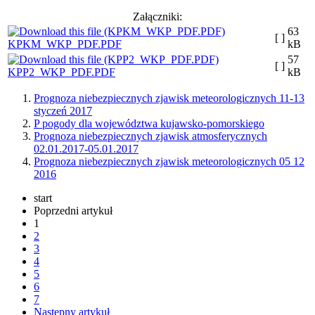
Załączniki:
63
[ ]
KPKM_WKP_PDF.PDF
kB
57
[ ]
KPP2_WKP_PDF.PDF
kB
Prognoza niebezpiecznych zjawisk meteorologicznych 11-13
styczeń 2017
P pogody dla województwa kujawsko-pomorskiego
Prognoza niebezpiecznych zjawisk atmosferycznych
02.01.2017-05.01.2017
Prognoza niebezpiecznych zjawisk meteorologicznych 05 12
2016
start
Poprzedni artykuł
1
2
3
4
5
6
7
Następny artykuł