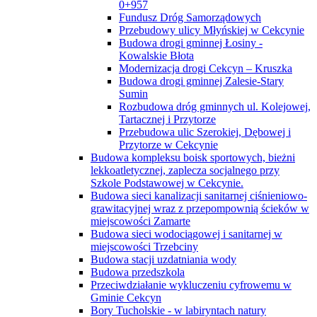
0+957
Fundusz Dróg Samorządowych
Przebudowy ulicy Młyńskiej w Cekcynie
Budowa drogi gminnej Łosiny -
Kowalskie Błota
Modernizacja drogi Cekcyn – Kruszka
Budowa drogi gminnej Zalesie-Stary
Sumin
Rozbudowa dróg gminnych ul. Kolejowej,
Tartacznej i Przytorze
Przebudowa ulic Szerokiej, Dębowej i
Przytorze w Cekcynie
Budowa kompleksu boisk sportowych, bieżni
lekkoatletycznej, zaplecza socjalnego przy
Szkole Podstawowej w Cekcynie.
Budowa sieci kanalizacji sanitarnej ciśnieniowo-
grawitacyjnej wraz z przepompownią ścieków w
miejscowości Zamarte
Budowa sieci wodociągowej i sanitarnej w
miejscowości Trzebciny
Budowa stacji uzdatniania wody
Budowa przedszkola
Przeciwdziałanie wykluczeniu cyfrowemu w
Gminie Cekcyn
Bory Tucholskie - w labiryntach natury