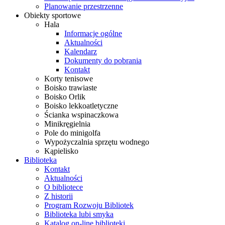
Planowanie przestrzenne
Obiekty sportowe
Hala
Informacje ogólne
Aktualności
Kalendarz
Dokumenty do pobrania
Kontakt
Korty tenisowe
Boisko trawiaste
Boisko Orlik
Boisko lekkoatletyczne
Ścianka wspinaczkowa
Minikręgielnia
Pole do minigolfa
Wypożyczalnia sprzętu wodnego
Kąpielisko
Biblioteka
Kontakt
Aktualności
O bibliotece
Z historii
Program Rozwoju Bibliotek
Biblioteka lubi smyka
Katalog on-line biblioteki