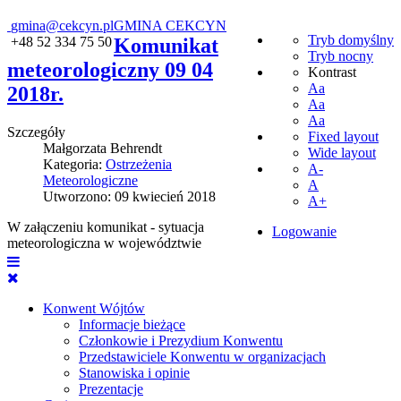
gmina@cekcyn.pl
GMINA CEKCYN
Tryb domyślny
+48 52 334 75 50
Komunikat
Tryb nocny
meteorologiczny 09 04
Kontrast
Aa
2018r.
Aa
Aa
Szczegóły
Fixed layout
Małgorzata Behrendt
Wide layout
Kategoria:
Ostrzeżenia
A-
Meteorologiczne
A
Utworzono: 09 kwiecień 2018
A+
W załączeniu komunikat - sytuacja
Logowanie
meteorologiczna w województwie
Konwent Wójtów
Informacje bieżące
Członkowie i Prezydium Konwentu
Przedstawiciele Konwentu w organizacjach
Stanowiska i opinie
Prezentacje