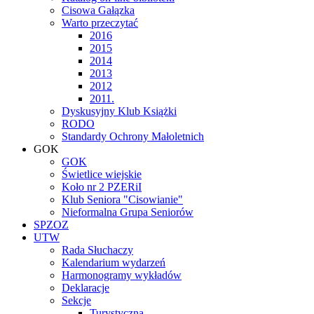
Cisowa Gałązka
Warto przeczytać
2016
2015
2014
2013
2012
2011.
Dyskusyjny Klub Książki
RODO
Standardy Ochrony Małoletnich
GOK
GOK
Świetlice wiejskie
Koło nr 2 PZERiI
Klub Seniora "Cisowianie"
Nieformalna Grupa Seniorów
SPZOZ
UTW
Rada Słuchaczy
Kalendarium wydarzeń
Harmonogramy wykładów
Deklaracje
Sekcje
Turystyczna