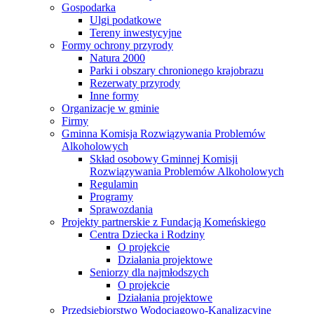
Gospodarka
Ulgi podatkowe
Tereny inwestycyjne
Formy ochrony przyrody
Natura 2000
Parki i obszary chronionego krajobrazu
Rezerwaty przyrody
Inne formy
Organizacje w gminie
Firmy
Gminna Komisja Rozwiązywania Problemów
Alkoholowych
Skład osobowy Gminnej Komisji
Rozwiązywania Problemów Alkoholowych
Regulamin
Programy
Sprawozdania
Projekty partnerskie z Fundacją Komeńskiego
Centra Dziecka i Rodziny
O projekcie
Działania projektowe
Seniorzy dla najmłodszych
O projekcie
Działania projektowe
Przedsiębiorstwo Wodociągowo-Kanalizacyjne