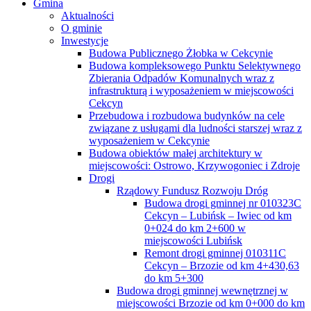
Gmina
Aktualności
O gminie
Inwestycje
Budowa Publicznego Żłobka w Cekcynie
Budowa kompleksowego Punktu Selektywnego
Zbierania Odpadów Komunalnych wraz z
infrastrukturą i wyposażeniem w miejscowości
Cekcyn
Przebudowa i rozbudowa budynków na cele
związane z usługami dla ludności starszej wraz z
wyposażeniem w Cekcynie
Budowa obiektów małej architektury w
miejscowości: Ostrowo, Krzywogoniec i Zdroje
Drogi
Rządowy Fundusz Rozwoju Dróg
Budowa drogi gminnej nr 010323C
Cekcyn – Lubińsk – Iwiec od km
0+024 do km 2+600 w
miejscowości Lubińsk
Remont drogi gminnej 010311C
Cekcyn – Brzozie od km 4+430,63
do km 5+300
Budowa drogi gminnej wewnętrznej w
miejscowości Brzozie od km 0+000 do km