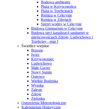
Budowa amfiteatru
Plaża w Krzywogońcu
Plaża w Trzebcinach
Remiza w Cekcynie
Remiza w Zdrojach
Sprzęt wodny w Cekcynie
Budowa Gimnazjum w Cekcynie
Budowa sieci kanalizacji sanitarnej w
miejscowościach Zdroje, Ludwichowo i
Trzebciny - etap I
Świetlice wiejskie
Brzozie
Iwiec
Krzywogoniec
Ludwichowo
Małe Gacno
Nowy Sumin
Ostrowo
Wielkie Budziska
Wysoka
Zalesie
Zdroje
Zielonka
Ostrzeżenia Meteorologiczne
Kalendarium Historyczne