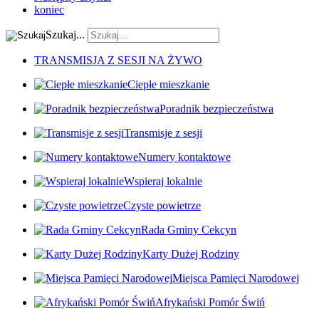
koniec
Szukaj...
TRANSMISJA Z SESJI NA ŻYWO
Ciepłe mieszkanie
Poradnik bezpieczeństwa
Transmisje z sesji
Numery kontaktowe
Wspieraj lokalnie
Czyste powietrze
Rada Gminy Cekcyn
Karty Dużej Rodziny
Miejsca Pamięci Narodowej
Afrykański Pomór Świń