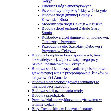
0+957
Fundusz Dróg Samorządowych
Przebudowy ulicy Młyńskiej w Cekcynie
Budowa drogi gminnej Łosiny -
Kowalskie Błota
Modernizacja drogi Cekcyn – Kruszka
Budowa drogi gminnej Zalesie-Stary
Sumin
Rozbudowa dróg gminnych ul. Kolejowej,
Tartacznej i Przytorze
Przebudowa ulic Szerokiej, Dębowej i
Przytorze w Cekcynie
Budowa kompleksu boisk sportowych, bieżni
lekkoatletycznej, zaplecza socjalnego przy
Szkole Podstawowej w Cekcynie.
Budowa sieci kanalizacji sanitarnej ciśnieniowo-
grawitacyjnej wraz z przepompownią ścieków w
miejscowości Zamarte
Budowa sieci wodociągowej i sanitarnej w
miejscowości Trzebciny
Budowa stacji uzdatniania wody
Budowa przedszkola
Przeciwdziałanie wykluczeniu cyfrowemu w
Gminie Cekcyn
Bory Tucholskie - w labiryntach natury