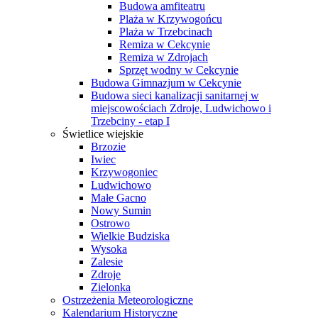
Budowa amfiteatru
Plaża w Krzywogońcu
Plaża w Trzebcinach
Remiza w Cekcynie
Remiza w Zdrojach
Sprzęt wodny w Cekcynie
Budowa Gimnazjum w Cekcynie
Budowa sieci kanalizacji sanitarnej w
miejscowościach Zdroje, Ludwichowo i
Trzebciny - etap I
Świetlice wiejskie
Brzozie
Iwiec
Krzywogoniec
Ludwichowo
Małe Gacno
Nowy Sumin
Ostrowo
Wielkie Budziska
Wysoka
Zalesie
Zdroje
Zielonka
Ostrzeżenia Meteorologiczne
Kalendarium Historyczne