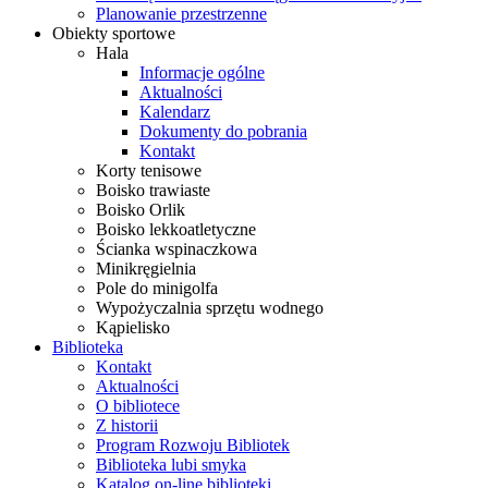
Planowanie przestrzenne
Obiekty sportowe
Hala
Informacje ogólne
Aktualności
Kalendarz
Dokumenty do pobrania
Kontakt
Korty tenisowe
Boisko trawiaste
Boisko Orlik
Boisko lekkoatletyczne
Ścianka wspinaczkowa
Minikręgielnia
Pole do minigolfa
Wypożyczalnia sprzętu wodnego
Kąpielisko
Biblioteka
Kontakt
Aktualności
O bibliotece
Z historii
Program Rozwoju Bibliotek
Biblioteka lubi smyka
Katalog on-line biblioteki