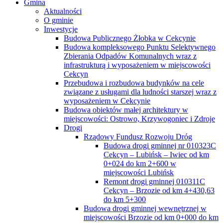
Gmina
Aktualności
O gminie
Inwestycje
Budowa Publicznego Żłobka w Cekcynie
Budowa kompleksowego Punktu Selektywnego
Zbierania Odpadów Komunalnych wraz z
infrastrukturą i wyposażeniem w miejscowości
Cekcyn
Przebudowa i rozbudowa budynków na cele
związane z usługami dla ludności starszej wraz z
wyposażeniem w Cekcynie
Budowa obiektów małej architektury w
miejscowości: Ostrowo, Krzywogoniec i Zdroje
Drogi
Rządowy Fundusz Rozwoju Dróg
Budowa drogi gminnej nr 010323C
Cekcyn – Lubińsk – Iwiec od km
0+024 do km 2+600 w
miejscowości Lubińsk
Remont drogi gminnej 010311C
Cekcyn – Brzozie od km 4+430,63
do km 5+300
Budowa drogi gminnej wewnętrznej w
miejscowości Brzozie od km 0+000 do km