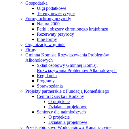
Gospodarka
Ulgi podatkowe
Tereny inwestycyjne
Formy ochrony przyrody
Natura 2000
Parki i obszary chronionego krajobrazu
Rezerwaty przyrody
Inne formy
Organizacje w gminie
Firmy
Gminna Komisja Rozwiązywania Problemów
Alkoholowych
Skład osobowy Gminnej Komisji
Rozwiązywania Problemów Alkoholowych
Regulamin
Programy
Sprawozdania
Projekty partnerskie z Fundacją Komeńskiego
Centra Dziecka i Rodziny
O projekcie
Działania projektowe
Seniorzy dla najmłodszych
O projekcie
Działania projektowe
Przedsiębiorstwo Wodociągowo-Kanalizacyjne