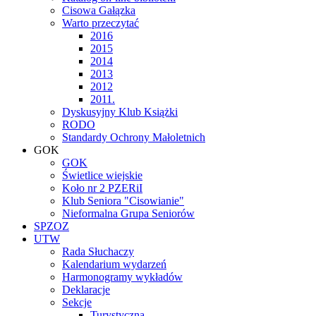
Cisowa Gałązka
Warto przeczytać
2016
2015
2014
2013
2012
2011.
Dyskusyjny Klub Książki
RODO
Standardy Ochrony Małoletnich
GOK
GOK
Świetlice wiejskie
Koło nr 2 PZERiI
Klub Seniora "Cisowianie"
Nieformalna Grupa Seniorów
SPZOZ
UTW
Rada Słuchaczy
Kalendarium wydarzeń
Harmonogramy wykładów
Deklaracje
Sekcje
Turystyczna