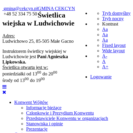
gmina@cekcyn.pl
GMINA CEKCYN
Tryb domyślny
+48 52 334 75 50
Świetlica
Tryb nocny
wiejska w Ludwichowie
Kontrast
Aa
Aa
Adres:
Aa
Ludwichowo 25, 85-505 Małe Gacno
Fixed layout
Wide layout
Instruktorem świetlicy wiejskiej w
A-
Ludwichowie jest
Pani Agnieszka
A
Lipkowska.
A+
Świetlica otwarta jest w:
00
00
poniedziałki od 13
do 20
Logowanie
00
00
środy od 13
do 19
Konwent Wójtów
Informacje bieżące
Członkowie i Prezydium Konwentu
Przedstawiciele Konwentu w organizacjach
Stanowiska i opinie
Prezentacje