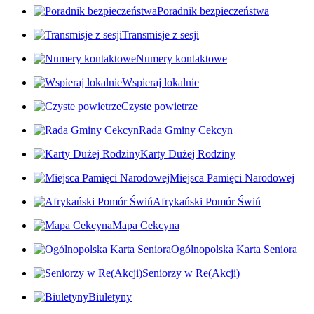
Poradnik bezpieczeństwa
Transmisje z sesji
Numery kontaktowe
Wspieraj lokalnie
Czyste powietrze
Rada Gminy Cekcyn
Karty Dużej Rodziny
Miejsca Pamięci Narodowej
Afrykański Pomór Świń
Mapa Cekcyna
Ogólnopolska Karta Seniora
Seniorzy w Re(Akcji)
Biuletyny