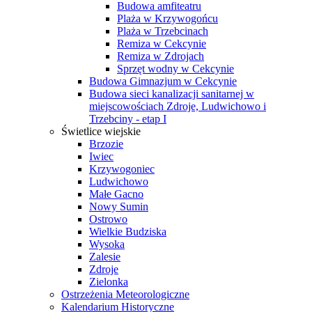
Budowa amfiteatru
Plaża w Krzywogońcu
Plaża w Trzebcinach
Remiza w Cekcynie
Remiza w Zdrojach
Sprzęt wodny w Cekcynie
Budowa Gimnazjum w Cekcynie
Budowa sieci kanalizacji sanitarnej w
miejscowościach Zdroje, Ludwichowo i
Trzebciny - etap I
Świetlice wiejskie
Brzozie
Iwiec
Krzywogoniec
Ludwichowo
Małe Gacno
Nowy Sumin
Ostrowo
Wielkie Budziska
Wysoka
Zalesie
Zdroje
Zielonka
Ostrzeżenia Meteorologiczne
Kalendarium Historyczne