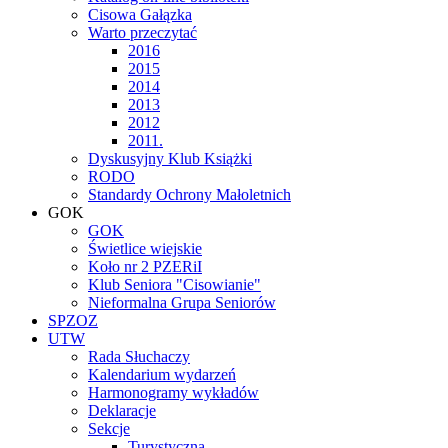
Cisowa Gałązka
Warto przeczytać
2016
2015
2014
2013
2012
2011.
Dyskusyjny Klub Książki
RODO
Standardy Ochrony Małoletnich
GOK
GOK
Świetlice wiejskie
Koło nr 2 PZERiI
Klub Seniora "Cisowianie"
Nieformalna Grupa Seniorów
SPZOZ
UTW
Rada Słuchaczy
Kalendarium wydarzeń
Harmonogramy wykładów
Deklaracje
Sekcje
Turystyczna