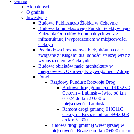
Gmina
Aktualności
O gminie
Inwestycje
Budowa Publicznego Żłobka w Cekcynie
Budowa kompleksowego Punktu Selektywnego
Zbierania Odpadów Komunalnych wraz z
infrastrukturą i wyposażeniem w miejscowości
Cekcyn
Przebudowa i rozbudowa budynków na cele
związane z usługami dla ludności starszej wraz z
wyposażeniem w Cekcynie
Budowa obiektów małej architektury w
miejscowości: Ostrowo, Krzywogoniec i Zdroje
Drogi
Rządowy Fundusz Rozwoju Dróg
Budowa drogi gminnej nr 010323C
Cekcyn – Lubińsk – Iwiec od km
0+024 do km 2+600 w
miejscowości Lubińsk
Remont drogi gminnej 010311C
Cekcyn – Brzozie od km 4+430,63
do km 5+300
Budowa drogi gminnej wewnętrznej w
miejscowości Brzozie od km 0+000 do km