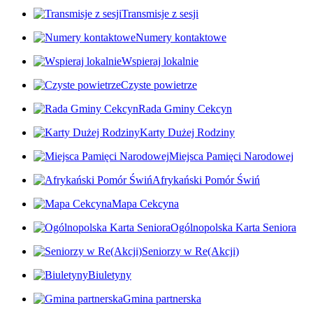
Transmisje z sesji
Numery kontaktowe
Wspieraj lokalnie
Czyste powietrze
Rada Gminy Cekcyn
Karty Dużej Rodziny
Miejsca Pamięci Narodowej
Afrykański Pomór Świń
Mapa Cekcyna
Ogólnopolska Karta Seniora
Seniorzy w Re(Akcji)
Biuletyny
Gmina partnerska