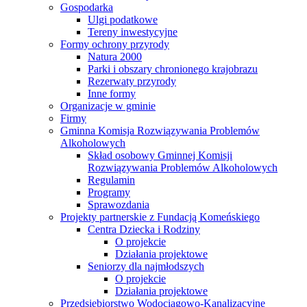
Gospodarka
Ulgi podatkowe
Tereny inwestycyjne
Formy ochrony przyrody
Natura 2000
Parki i obszary chronionego krajobrazu
Rezerwaty przyrody
Inne formy
Organizacje w gminie
Firmy
Gminna Komisja Rozwiązywania Problemów
Alkoholowych
Skład osobowy Gminnej Komisji
Rozwiązywania Problemów Alkoholowych
Regulamin
Programy
Sprawozdania
Projekty partnerskie z Fundacją Komeńskiego
Centra Dziecka i Rodziny
O projekcie
Działania projektowe
Seniorzy dla najmłodszych
O projekcie
Działania projektowe
Przedsiębiorstwo Wodociągowo-Kanalizacyjne