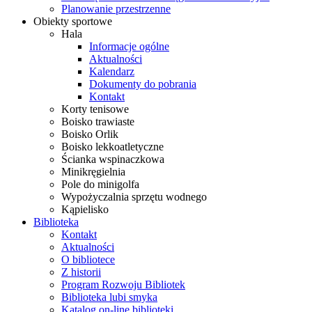
Planowanie przestrzenne
Obiekty sportowe
Hala
Informacje ogólne
Aktualności
Kalendarz
Dokumenty do pobrania
Kontakt
Korty tenisowe
Boisko trawiaste
Boisko Orlik
Boisko lekkoatletyczne
Ścianka wspinaczkowa
Minikręgielnia
Pole do minigolfa
Wypożyczalnia sprzętu wodnego
Kąpielisko
Biblioteka
Kontakt
Aktualności
O bibliotece
Z historii
Program Rozwoju Bibliotek
Biblioteka lubi smyka
Katalog on-line biblioteki