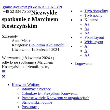
gmina@cekcyn.pl
GMINA CEKCYN
Tryb domyślny
+48 52 334 75 50
Niezwykłe
Tryb nocny
spotkanie z Marcinem
Kontrast
Aa
Kostrzyńskim
Aa
Aa
Szczegóły
Fixed layout
Anna Meler
Wide layout
Kategoria:
Biblioteka Aktualności
A-
Utworzono: 19 kwiecień 2024
A
A+
W czwartek (18 kwietnia 2024 r.)
odbyło się spotkanie z Marcinem
Logowanie
Kostrzyńskim, dziennikarzem,
Konwent Wójtów
Informacje bieżące
Członkowie i Prezydium Konwentu
Przedstawiciele Konwentu w organizacjach
Stanowiska i opinie
Prezentacje