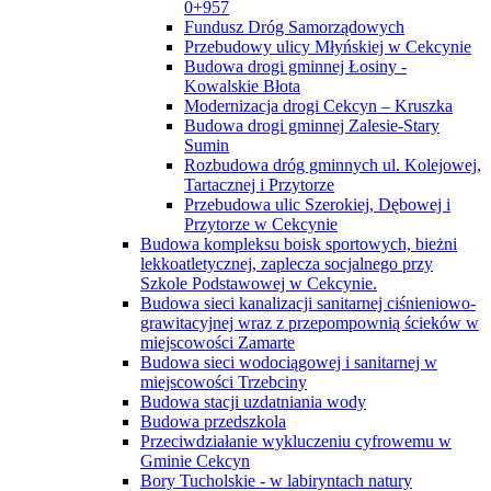
0+957
Fundusz Dróg Samorządowych
Przebudowy ulicy Młyńskiej w Cekcynie
Budowa drogi gminnej Łosiny -
Kowalskie Błota
Modernizacja drogi Cekcyn – Kruszka
Budowa drogi gminnej Zalesie-Stary
Sumin
Rozbudowa dróg gminnych ul. Kolejowej,
Tartacznej i Przytorze
Przebudowa ulic Szerokiej, Dębowej i
Przytorze w Cekcynie
Budowa kompleksu boisk sportowych, bieżni
lekkoatletycznej, zaplecza socjalnego przy
Szkole Podstawowej w Cekcynie.
Budowa sieci kanalizacji sanitarnej ciśnieniowo-
grawitacyjnej wraz z przepompownią ścieków w
miejscowości Zamarte
Budowa sieci wodociągowej i sanitarnej w
miejscowości Trzebciny
Budowa stacji uzdatniania wody
Budowa przedszkola
Przeciwdziałanie wykluczeniu cyfrowemu w
Gminie Cekcyn
Bory Tucholskie - w labiryntach natury