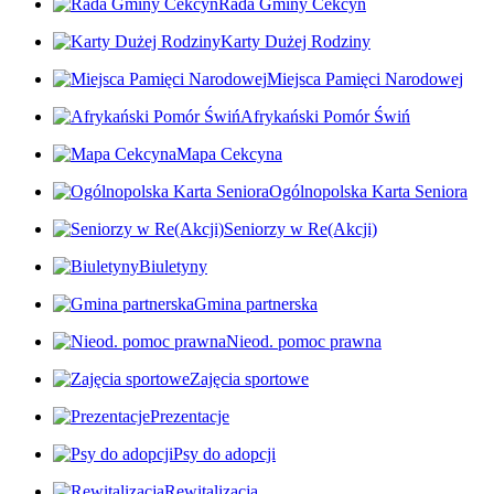
Rada Gminy Cekcyn
Karty Dużej Rodziny
Miejsca Pamięci Narodowej
Afrykański Pomór Świń
Mapa Cekcyna
Ogólnopolska Karta Seniora
Seniorzy w Re(Akcji)
Biuletyny
Gmina partnerska
Nieod. pomoc prawna
Zajęcia sportowe
Prezentacje
Psy do adopcji
Rewitalizacja