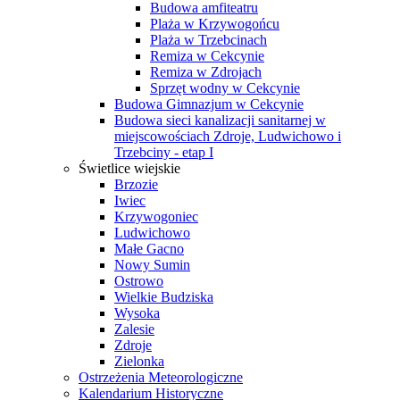
Budowa amfiteatru
Plaża w Krzywogońcu
Plaża w Trzebcinach
Remiza w Cekcynie
Remiza w Zdrojach
Sprzęt wodny w Cekcynie
Budowa Gimnazjum w Cekcynie
Budowa sieci kanalizacji sanitarnej w
miejscowościach Zdroje, Ludwichowo i
Trzebciny - etap I
Świetlice wiejskie
Brzozie
Iwiec
Krzywogoniec
Ludwichowo
Małe Gacno
Nowy Sumin
Ostrowo
Wielkie Budziska
Wysoka
Zalesie
Zdroje
Zielonka
Ostrzeżenia Meteorologiczne
Kalendarium Historyczne