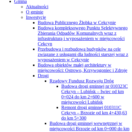
Gmina
Aktualności
O gminie
Inwestycje
Budowa Publicznego Żłobka w Cekcynie
Budowa kompleksowego Punktu Selektywnego
Zbierania Odpadów Komunalnych wraz z
infrastrukturą i wyposażeniem w miejscowości
Cekcyn
Przebudowa i rozbudowa budynków na cele
związane z usługami dla ludności starszej wraz z
wyposażeniem w Cekcynie
Budowa obiektów małej architektury w
miejscowości: Ostrowo, Krzywogoniec i Zdroje
Drogi
Rządowy Fundusz Rozwoju Dróg
Budowa drogi gminnej nr 010323C
Cekcyn – Lubińsk – Iwiec od km
0+024 do km 2+600 w
miejscowości Lubińsk
Remont drogi gminnej 010311C
Cekcyn – Brzozie od km 4+430,63
do km 5+300
Budowa drogi gminnej wewnętrznej w
miejscowości Brzozie od km 0+000 do km