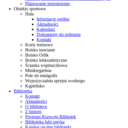
Planowanie przestrzenne
Obiekty sportowe
Hala
Informacje ogólne
Aktualności
Kalendarz
Dokumenty do pobrania
Kontakt
Korty tenisowe
Boisko trawiaste
Boisko Orlik
Boisko lekkoatletyczne
Ścianka wspinaczkowa
Minikręgielnia
Pole do minigolfa
Wypożyczalnia sprzętu wodnego
Kąpielisko
Biblioteka
Kontakt
Aktualności
O bibliotece
Z historii
Program Rozwoju Bibliotek
Biblioteka lubi smyka
Katalog on-line biblioteki