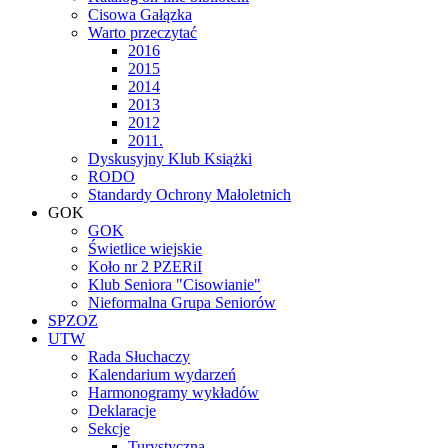
Cisowa Gałązka
Warto przeczytać
2016
2015
2014
2013
2012
2011.
Dyskusyjny Klub Książki
RODO
Standardy Ochrony Małoletnich
GOK
GOK
Świetlice wiejskie
Koło nr 2 PZERiI
Klub Seniora "Cisowianie"
Nieformalna Grupa Seniorów
SPZOZ
UTW
Rada Słuchaczy
Kalendarium wydarzeń
Harmonogramy wykładów
Deklaracje
Sekcje
Turystyczna