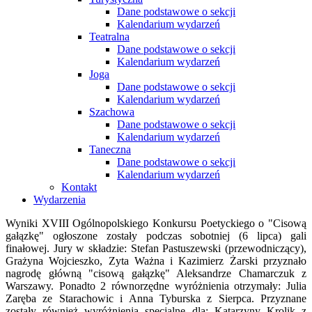
Dane podstawowe o sekcji
Kalendarium wydarzeń
Teatralna
Dane podstawowe o sekcji
Kalendarium wydarzeń
Joga
Dane podstawowe o sekcji
Kalendarium wydarzeń
Szachowa
Dane podstawowe o sekcji
Kalendarium wydarzeń
Taneczna
Dane podstawowe o sekcji
Kalendarium wydarzeń
Kontakt
Wydarzenia
Wyniki XVIII Ogólnopolskiego Konkursu Poetyckiego o "Cisową
gałązkę" ogłoszone zostały podczas sobotniej (6 lipca) gali
finałowej. Jury w składzie: Stefan Pastuszewski (przewodniczący),
Grażyna Wojcieszko, Zyta Ważna i Kazimierz Żarski przyznało
nagrodę główną "cisową gałązkę" Aleksandrze Chamarczuk z
Warszawy. Ponadto 2 równorzędne wyróżnienia otrzymały: Julia
Zaręba ze Starachowic i Anna Tyburska z Sierpca. Przyznane
zostały również wyróżnienia specjalne dla: Katarzyny Krolik z