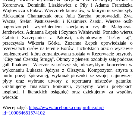
Koronowa, Dominiki Liszkiewicz z Piły i Adama Franciszka
Wojtowicza z Puław. Wieczorek laureatów, w którym uczestniczyły
Aleksandra Chamarczuk oraz Julia Zaręba, poprowadzili Zyta
Ważna, Stefan Pastuszewski i Kazimierz Żarski. Wiersze osób
nagrodzonych wyróżnieniem specjalnym czytali: Małgorzata
Jerchewicz, Adrianna Łepek i Szymon Wiśniewski. Ponadto wiersz
Gabrieli Szczepaniec z Pakości, zatytułowany "Leśny raj",
przeczytała Wiktoria Górka. Zuzanna Łepek opowiedziała o
rezerwatach cisów na terenie Borów Tucholskich oraz o wystawie
poplenerowej, która zorganizowana została w Rezerwacie przyrody
"Cisy nad Czerską Strugą". Obrazy z pleneru ozdobiły salę podczas
gali finałowej. Wieczór zakończył się niezwykłym koncertem w
wykonaniu Łukasza Jędrysa z Olsztyna. Kompozytor, artysta z
nurtu poezji śpiewanej, wykonał piosenki ze swojej najnowszej
płyty oraz wybrane utwory z repertuaru mistrzów gatunku.
Gratulujemy finalistom konkursu, życzymy wielu poetyckich
inspiracji i literackich osiągnięć oraz dziękujemy za wspólny
wieczór.
Więcej zdjęć:
https://www.facebook.com/profile.php?
id=100064651574102