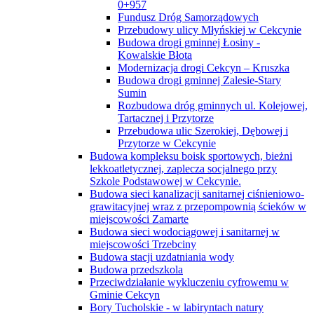
0+957
Fundusz Dróg Samorządowych
Przebudowy ulicy Młyńskiej w Cekcynie
Budowa drogi gminnej Łosiny -
Kowalskie Błota
Modernizacja drogi Cekcyn – Kruszka
Budowa drogi gminnej Zalesie-Stary
Sumin
Rozbudowa dróg gminnych ul. Kolejowej,
Tartacznej i Przytorze
Przebudowa ulic Szerokiej, Dębowej i
Przytorze w Cekcynie
Budowa kompleksu boisk sportowych, bieżni
lekkoatletycznej, zaplecza socjalnego przy
Szkole Podstawowej w Cekcynie.
Budowa sieci kanalizacji sanitarnej ciśnieniowo-
grawitacyjnej wraz z przepompownią ścieków w
miejscowości Zamarte
Budowa sieci wodociągowej i sanitarnej w
miejscowości Trzebciny
Budowa stacji uzdatniania wody
Budowa przedszkola
Przeciwdziałanie wykluczeniu cyfrowemu w
Gminie Cekcyn
Bory Tucholskie - w labiryntach natury