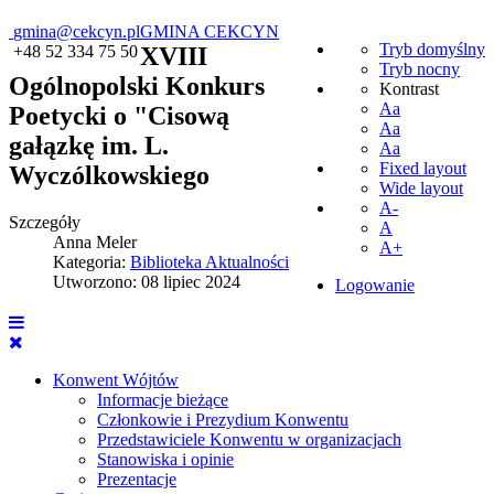
gmina@cekcyn.pl
GMINA CEKCYN
Tryb domyślny
+48 52 334 75 50
XVIII
Tryb nocny
Ogólnopolski Konkurs
Kontrast
Aa
Poetycki o "Cisową
Aa
gałązkę im. L.
Aa
Fixed layout
Wyczólkowskiego
Wide layout
A-
Szczegóły
A
Anna Meler
A+
Kategoria:
Biblioteka Aktualności
Utworzono: 08 lipiec 2024
Logowanie
Konwent Wójtów
Informacje bieżące
Członkowie i Prezydium Konwentu
Przedstawiciele Konwentu w organizacjach
Stanowiska i opinie
Prezentacje