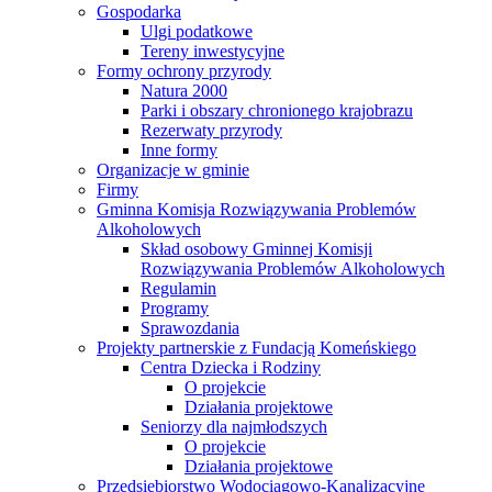
Gospodarka
Ulgi podatkowe
Tereny inwestycyjne
Formy ochrony przyrody
Natura 2000
Parki i obszary chronionego krajobrazu
Rezerwaty przyrody
Inne formy
Organizacje w gminie
Firmy
Gminna Komisja Rozwiązywania Problemów
Alkoholowych
Skład osobowy Gminnej Komisji
Rozwiązywania Problemów Alkoholowych
Regulamin
Programy
Sprawozdania
Projekty partnerskie z Fundacją Komeńskiego
Centra Dziecka i Rodziny
O projekcie
Działania projektowe
Seniorzy dla najmłodszych
O projekcie
Działania projektowe
Przedsiębiorstwo Wodociągowo-Kanalizacyjne