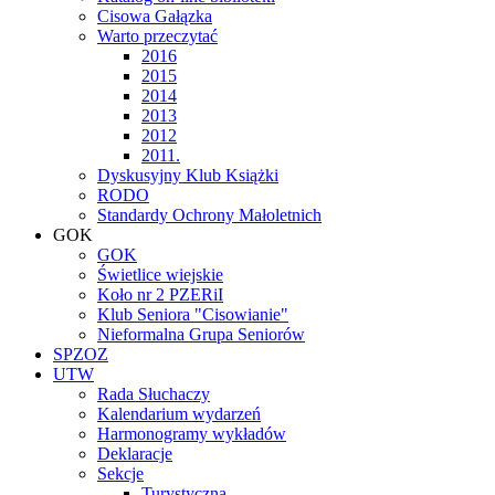
Cisowa Gałązka
Warto przeczytać
2016
2015
2014
2013
2012
2011.
Dyskusyjny Klub Książki
RODO
Standardy Ochrony Małoletnich
GOK
GOK
Świetlice wiejskie
Koło nr 2 PZERiI
Klub Seniora "Cisowianie"
Nieformalna Grupa Seniorów
SPZOZ
UTW
Rada Słuchaczy
Kalendarium wydarzeń
Harmonogramy wykładów
Deklaracje
Sekcje
Turystyczna