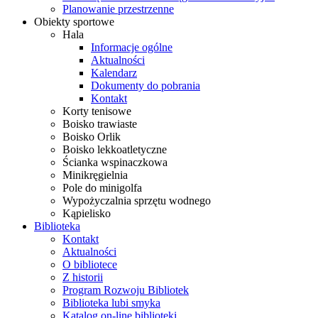
Planowanie przestrzenne
Obiekty sportowe
Hala
Informacje ogólne
Aktualności
Kalendarz
Dokumenty do pobrania
Kontakt
Korty tenisowe
Boisko trawiaste
Boisko Orlik
Boisko lekkoatletyczne
Ścianka wspinaczkowa
Minikręgielnia
Pole do minigolfa
Wypożyczalnia sprzętu wodnego
Kąpielisko
Biblioteka
Kontakt
Aktualności
O bibliotece
Z historii
Program Rozwoju Bibliotek
Biblioteka lubi smyka
Katalog on-line biblioteki