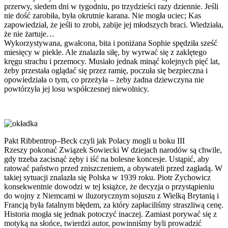
przerwy, siedem dni w tygodniu, po trzydzieści razy dziennie. Jeśli
nie dość zarobiła, była okrutnie karana. Nie mogła uciec; Kas
zapowiedział, że jeśli to zrobi, zabije jej młodszych braci. Wiedziała,
że nie żartuje…
Wykorzystywana, gwałcona, bita i poniżana Sophie spędziła sześć
miesięcy w piekle. Ale znalazła siłę, by wyrwać się z zaklętego
kręgu strachu i przemocy. Musiało jednak minąć kolejnych pięć lat,
żeby przestała oglądać się przez ramię, poczuła się bezpieczna i
opowiedziała o tym, co przeżyła – żeby żadna dziewczyna nie
powtórzyła jej losu współczesnej niewolnicy.
Pakt Ribbentrop–Beck czyli jak Polacy mogli u boku III
Rzeszy pokonać Związek Sowiecki W dziejach narodów są chwile,
gdy trzeba zacisnąć zęby i iść na bolesne koncesje. Ustąpić, aby
ratować państwo przed zniszczeniem, a obywateli przed zagładą. W
takiej sytuacji znalazła się Polska w 1939 roku. Piotr Zychowicz
konsekwentnie dowodzi w tej książce, że decyzja o przystąpieniu
do wojny z Niemcami w iluzorycznym sojuszu z Wielką Brytanią i
Francją była fatalnym błędem, za który zapłaciliśmy straszliwą cenę.
Historia mogła się jednak potoczyć inaczej. Zamiast porywać się z
motyką na słońce, twierdzi autor, powinniśmy byli prowadzić