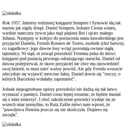
Rok 1957. Interesy rodzinnej księgarni Sempere i Synowie idą tak
marnie jak nigdy dotąd. Daniel Sempere, bohater Cienia wiatru,
wiedzie stateczny żywot jako mąż pięknej Bei i ojciec małego
Juliana. Następny w kolejce do porzucenia stanu kawalerskiego jest
przyjaciel Daniela, Fermín Romero de Torres, osobnik tyleż barwny,
co zagadkowy: jego dawne losy wciąż pozostają owiane mgłą
tajemnicy. Ni stąd, ni zowąd przeszłość Fermina puka do drzwi
księgarni pod postacią pewnego odrażającego starucha. Daniel od
dawna podejrzewał, że skoro przyjaciel nie chce mu opowiedzieć
swej historii, to musi mieć ważny powód. Ale gdy Fermín wreszcie
zdecyduje się wyjawić mroczne fakty, Daniel dowie się "rzeczy, o
których Barcelona wolałaby zapomnieć".
Jednak niepogrzebane upiory przeszłości nie dadzą się tak łatwo
wymazać z pamięci. Daniel coraz lepiej rozumie, że będzie musiał
się z nimi zmierzyć. I choć zakończenie powieści wydaje się ze
wszech miar pomyślne, to Ruiz Zafón mówi nam wprost, że
"prawdziwa Historia jeszcze się nie skończyła. Dopiero się
zaczęła".