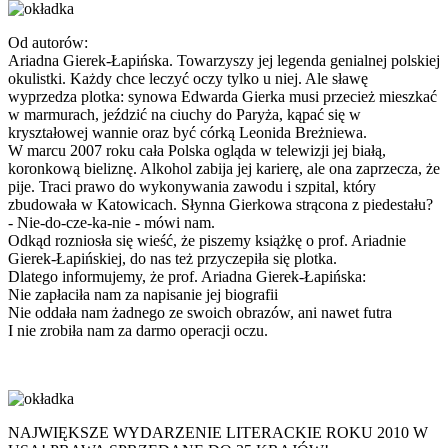
Od autorów:
Ariadna Gierek-Łapińska. Towarzyszy jej legenda genialnej polskiej
okulistki. Każdy chce leczyć oczy tylko u niej. Ale sławę
wyprzedza plotka: synowa Edwarda Gierka musi przecież mieszkać
w marmurach, jeździć na ciuchy do Paryża, kąpać się w
kryształowej wannie oraz być córką Leonida Breżniewa.
W marcu 2007 roku cała Polska ogląda w telewizji jej białą,
koronkową bieliznę. Alkohol zabija jej karierę, ale ona zaprzecza, że
pije. Traci prawo do wykonywania zawodu i szpital, który
zbudowała w Katowicach. Słynna Gierkowa strącona z piedestału?
- Nie-do-cze-ka-nie - mówi nam.
Odkąd rozniosła się wieść, że piszemy książkę o prof. Ariadnie
Gierek-Łapińskiej, do nas też przyczepiła się plotka.
Dlatego informujemy, że prof. Ariadna Gierek-Łapińska:
Nie zapłaciła nam za napisanie jej biografii
Nie oddała nam żadnego ze swoich obrazów, ani nawet futra
I nie zrobiła nam za darmo operacji oczu.
NAJWIĘKSZE WYDARZENIE LITERACKIE ROKU 2010 W