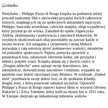
Nietykalni – Philippe Pozzo di Borgo książka na podstawie której
powstał znakomity film o niezwykłej przyjaźni dwóch całkowicie
różnych, znajdujących się na społecznych antypodach mężczyzn.
Philippe, francuski arystokrata, człowiek majętny, uległ wypadkowi,
który przykuł go do wózka. Zatrudnił do opieki Algierczyka
Abdela, złodziejaszka i podrywacza z paryskich blokowisk. W
zwykłych okolicznościach obaj pozostaliby na zawsze każdy w
swoim świecie. Ich zmagania z cierpieniem i utratą bliskich
pozwalają z całą ostrością ujrzeć podstawowe wartości, niezależne
od podziałów społecznych. Piękna, poetycka opowieść o
paradoksach losu, zabawnym zderzeniu kultur, sile przyjaźni i
miłości, potędze wiary. Książka składa się z dwóch części: w
„Drugim oddechu” autor opisuje swoje dzieciństwo, lata
młodzieńcze, doświadczenia zawodowe i rodzinne, wypadek na
paralotni oraz śmierć ukochanej żony Béatrice. W rozdziale „Diabeł
stróż” przedstawia swoje dalsze losy, aż do spotkania Khadiji,
drugiej żony, z którą ponownie odnalazł szczęście. Opowieść
Philippe’a Pozzo di Borgo stanowi kanwę filmu w reżyserii Oliviera
Nakache’a i Erica Toledano, który trafił na ekrany kin w 2011 roku.
W Europie obejrzało go kilkadziesiąt milionów widzów.