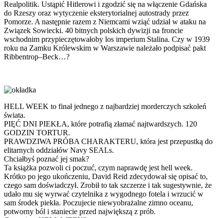
Realpolitik. Ustąpić Hitlerowi i zgodzić się na włączenie Gdańska
do Rzeszy oraz wytyczenie eksterytorialnej autostrady przez
Pomorze. A następnie razem z Niemcami wziąć udział w ataku na
Związek Sowiecki. 40 bitnych polskich dywizji na froncie
wschodnim przypieczętowałoby los imperium Stalina. Czy w 1939
roku na Zamku Królewskim w Warszawie należało podpisać pakt
Ribbentrop–Beck…?
HELL WEEK to finał jednego z najbardziej morderczych szkoleń
świata.
PIĘĆ DNI PIEKŁA, które potrafią złamać najtwardszych. 120
GODZIN TORTUR.
PRAWDZIWA PRÓBA CHARAKTERU, która jest przepustką do
elitarnych oddziałów Navy SEALs.
Chciałbyś poznać jej smak?
Ta książka pozwoli ci poczuć, czym naprawdę jest hell week.
Krótko po jego ukończeniu, David Reid zdecydował się opisać to,
czego sam doświadczył. Zrobił to tak szczerze i tak sugestywnie, że
udało mu się wyrwać czytelnika z wygodnego fotela i wrzucić w
sam środek piekła. Poczujecie niewyobrażalne zimno oceanu,
potworny ból i staniecie przed największą z prób.