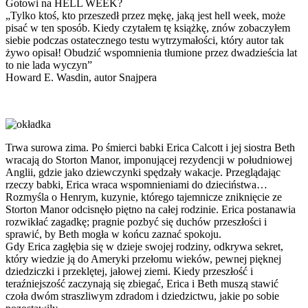
Gotowi na HELL WEEK?
„Tylko ktoś, kto przeszedł przez mękę, jaką jest hell week, może
pisać w ten sposób. Kiedy czytałem tę książkę, znów zobaczyłem
siebie podczas ostatecznego testu wytrzymałości, który autor tak
żywo opisał! Obudzić wspomnienia tłumione przez dwadzieścia lat
to nie lada wyczyn”
Howard E. Wasdin, autor Snajpera
Trwa surowa zima. Po śmierci babki Erica Calcott i jej siostra Beth
wracają do Storton Manor, imponującej rezydencji w południowej
Anglii, gdzie jako dziewczynki spędzały wakacje. Przeglądając
rzeczy babki, Erica wraca wspomnieniami do dzieciństwa…
Rozmyśla o Henrym, kuzynie, którego tajemnicze zniknięcie ze
Storton Manor odcisnęło piętno na całej rodzinie. Erica postanawia
rozwikłać zagadkę; pragnie pozbyć się duchów przeszłości i
sprawić, by Beth mogła w końcu zaznać spokoju.
Gdy Erica zagłębia się w dzieje swojej rodziny, odkrywa sekret,
który wiedzie ją do Ameryki przełomu wieków, pewnej pięknej
dziedziczki i przeklętej, jałowej ziemi. Kiedy przeszłość i
teraźniejszość zaczynają się zbiegać, Erica i Beth muszą stawić
czoła dwóm straszliwym zdradom i dziedzictwu, jakie po sobie