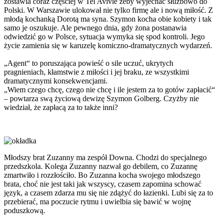
zostawia coraz częściej w Tel Avivie żeby wyjechać służbowo do
Polski. W Warszawie ulokował nie tylko firmę ale i nową miłość. Z
młodą kochanką Dorotą ma syna. Szymon kocha obie kobiety i tak
samo je oszukuje. Ale pewnego dnia, gdy żona postanawia
odwiedzić go w Polsce, sytuacja wymyka się spod kontroli. Jego
życie zamienia się w karuzelę komiczno-dramatycznych wydarzeń.
„Agent“ to poruszająca powieść o sile uczuć, ukrytych
pragnieniach, kłamstwie z miłości i jej braku, ze wszystkimi
dramatycznymi konsekwencjami.
„Wiem czego chcę, czego nie chcę i ile jestem za to gotów zapłacić“
– powtarza swą życiową dewizę Szymon Golberg. Czyżby nie
wiedział, że zapłacą za to także inni?
Młodszy brat Zuzanny ma zespół Downa. Chodzi do specjalnego
przedszkola. Kolega Zuzanny nazwał go debilem, co Zuzannę
zmartwiło i rozzłościło. Bo Zuzanna kocha swojego młodszego
brata, choć nie jest taki jak wszyscy, czasem zapomina schować
język, a czasem zdarza mu się nie zdążyć do łazienki. Lubi się za to
przebierać, ma poczucie rytmu i uwielbia się bawić w wojnę
poduszkową.