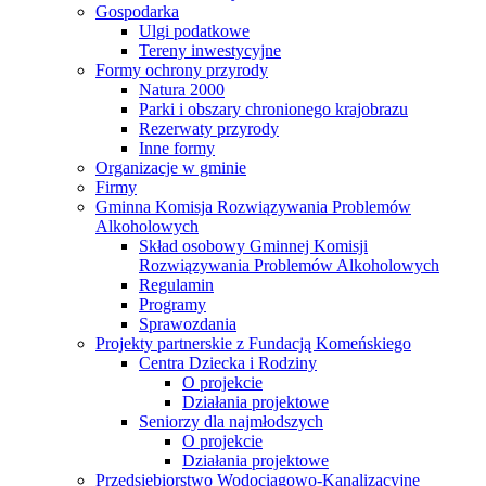
Gospodarka
Ulgi podatkowe
Tereny inwestycyjne
Formy ochrony przyrody
Natura 2000
Parki i obszary chronionego krajobrazu
Rezerwaty przyrody
Inne formy
Organizacje w gminie
Firmy
Gminna Komisja Rozwiązywania Problemów
Alkoholowych
Skład osobowy Gminnej Komisji
Rozwiązywania Problemów Alkoholowych
Regulamin
Programy
Sprawozdania
Projekty partnerskie z Fundacją Komeńskiego
Centra Dziecka i Rodziny
O projekcie
Działania projektowe
Seniorzy dla najmłodszych
O projekcie
Działania projektowe
Przedsiębiorstwo Wodociągowo-Kanalizacyjne