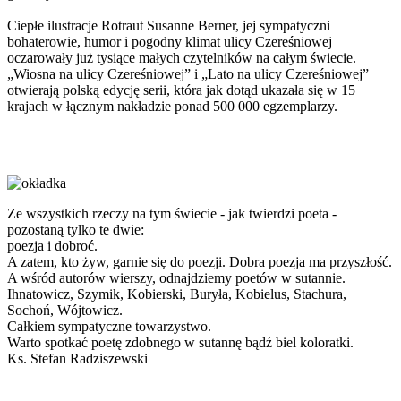
Ciepłe ilustracje Rotraut Susanne Berner, jej sympatyczni
bohaterowie, humor i pogodny klimat ulicy Czereśniowej
oczarowały już tysiące małych czytelników na całym świecie.
„Wiosna na ulicy Czereśniowej” i „Lato na ulicy Czereśniowej”
otwierają polską edycję serii, która jak dotąd ukazała się w 15
krajach w łącznym nakładzie ponad 500 000 egzemplarzy.
Ze wszystkich rzeczy na tym świecie - jak twierdzi poeta -
pozostaną tylko te dwie:
poezja i dobroć.
A zatem, kto żyw, garnie się do poezji. Dobra poezja ma przyszłość.
A wśród autorów wierszy, odnajdziemy poetów w sutannie.
Ihnatowicz, Szymik, Kobierski, Buryła, Kobielus, Stachura,
Sochoń, Wójtowicz.
Całkiem sympatyczne towarzystwo.
Warto spotkać poetę zdobnego w sutannę bądź biel koloratki.
Ks. Stefan Radziszewski