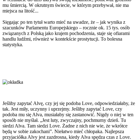
mu śmiercią. W okrutnym świecie, w którym przebywał, nie ma
miejsca na litość...
Sięgając po ten tytuł warto mieć na uwadze, że – jak wynika z
szacunków Parlamentu Europejskiego – rocznie ok. 15 tys. osób
związanych z Polską jako krajem pochodzenia, staje się ofiarami
handlu ludźmi, również w kontekście prostytucji. To bolesna
statystyka.
Jeśliby zapytać Alvę, czy jej się podoba Love, odpowiedziałaby, że
tak. Jest miły, uczynny i uprzejmy. Jeśliby zapytać Love, czy
podoba mu się Alva, musiałaby się zastanowić. Nigdy o niej w ten
sposób nie myślał. „Jest luty, zwyczajny, pochmurny dzień. Tu
siedzi Alva. Tam siedzi Love. Żadne z nich nie wie, że wkrótce
będą w sobie zakochani”. Niełatwo mieć chłopaka. Najlepsza
przyjaciółka Alvy jest zazdrosna, kiedy Alva spędza czas z Love.