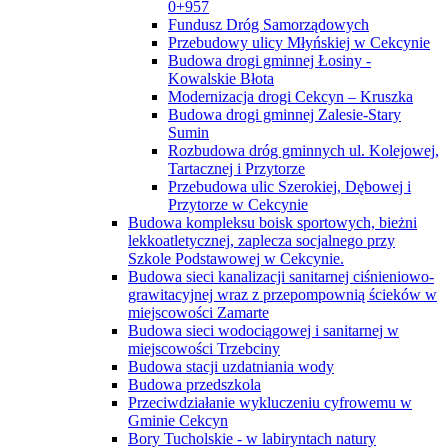
0+957
Fundusz Dróg Samorządowych
Przebudowy ulicy Młyńskiej w Cekcynie
Budowa drogi gminnej Łosiny -
Kowalskie Błota
Modernizacja drogi Cekcyn – Kruszka
Budowa drogi gminnej Zalesie-Stary
Sumin
Rozbudowa dróg gminnych ul. Kolejowej,
Tartacznej i Przytorze
Przebudowa ulic Szerokiej, Dębowej i
Przytorze w Cekcynie
Budowa kompleksu boisk sportowych, bieżni
lekkoatletycznej, zaplecza socjalnego przy
Szkole Podstawowej w Cekcynie.
Budowa sieci kanalizacji sanitarnej ciśnieniowo-
grawitacyjnej wraz z przepompownią ścieków w
miejscowości Zamarte
Budowa sieci wodociągowej i sanitarnej w
miejscowości Trzebciny
Budowa stacji uzdatniania wody
Budowa przedszkola
Przeciwdziałanie wykluczeniu cyfrowemu w
Gminie Cekcyn
Bory Tucholskie - w labiryntach natury