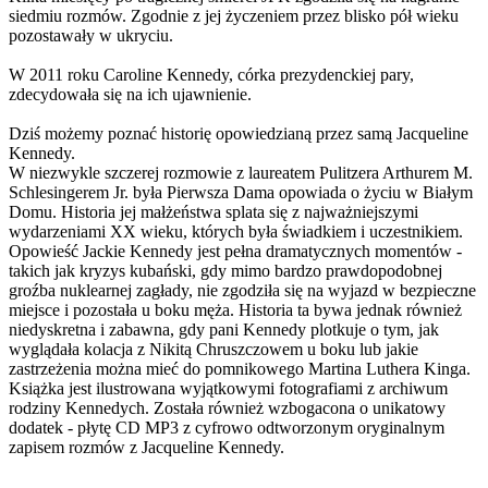
siedmiu rozmów. Zgodnie z jej życzeniem przez blisko pół wieku
pozostawały w ukryciu.
W 2011 roku Caroline Kennedy, córka prezydenckiej pary,
zdecydowała się na ich ujawnienie.
Dziś możemy poznać historię opowiedzianą przez samą Jacqueline
Kennedy.
W niezwykle szczerej rozmowie z laureatem Pulitzera Arthurem M.
Schlesingerem Jr. była Pierwsza Dama opowiada o życiu w Białym
Domu. Historia jej małżeństwa splata się z najważniejszymi
wydarzeniami XX wieku, których była świadkiem i uczestnikiem.
Opowieść Jackie Kennedy jest pełna dramatycznych momentów -
takich jak kryzys kubański, gdy mimo bardzo prawdopodobnej
groźba nuklearnej zagłady, nie zgodziła się na wyjazd w bezpieczne
miejsce i pozostała u boku męża. Historia ta bywa jednak również
niedyskretna i zabawna, gdy pani Kennedy plotkuje o tym, jak
wyglądała kolacja z Nikitą Chruszczowem u boku lub jakie
zastrzeżenia można mieć do pomnikowego Martina Luthera Kinga.
Książka jest ilustrowana wyjątkowymi fotografiami z archiwum
rodziny Kennedych. Została również wzbogacona o unikatowy
dodatek - płytę CD MP3 z cyfrowo odtworzonym oryginalnym
zapisem rozmów z Jacqueline Kennedy.