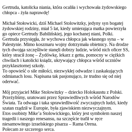
Gertruda, katolicka niania, która ocaliła i wychowała żydowskiego
chłopca - żyła naprawdę!
Michał Stołowicki, dziś Michael Stolowitzky, jedyny syn bogatej
żydowskiej rodziny, miał 5 lat, kiedy umierająca matka powierzyła
go opiece Gertrudy Babilińskiej, jego kochanej niani, Polki.
Gertruda przysięgła, że wychowa chłopca jak własnego syna – w
Palestynie. Mimo koszmaru wojny dotrzymała obietnicy. Na drodze
tych dwojga szczęśliwie stanęli dobrzy ludzie, wśród nich oficer SS,
który stracił żonę – Żydówkę, lekarz z getta, pomocny w ciężkich
chwilach i katolicki ksiądz, ukrywający chłopca wśród uczniów
przyklasztornej szkoły.
To opowieść o sile miłości, niezwykłej odwadze i zaskakujących
odmianach losu. Napisana tak pasjonująco, że trudno się od niej
oderwać.
Mój przyjaciel Mike Stolowitzky – dziecko Holokaustu z Polski.
Przeżyliśmy, uratowani przez Sprawiedliwych wśród Narodów
Świata. Ta odwaga i taka sprawiedliwość zwyczajnych ludzi, kiedy
szatan rządził w Europie, była zjawiskiem niezwyczajnym.
Etos osobisty Mike’a Stolowickiego, który jest symbolem naszej
tragedii i naszego renesansu, na szczęście trafił w ręce
niesamowitego izraelskiego pisarza – Rama Orena.
Polecam ze szczerego serca.