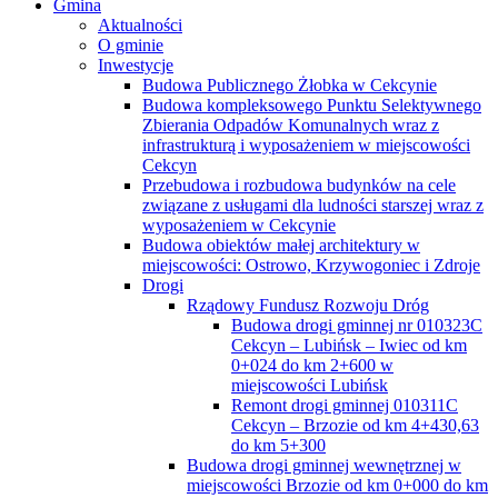
Gmina
Aktualności
O gminie
Inwestycje
Budowa Publicznego Żłobka w Cekcynie
Budowa kompleksowego Punktu Selektywnego
Zbierania Odpadów Komunalnych wraz z
infrastrukturą i wyposażeniem w miejscowości
Cekcyn
Przebudowa i rozbudowa budynków na cele
związane z usługami dla ludności starszej wraz z
wyposażeniem w Cekcynie
Budowa obiektów małej architektury w
miejscowości: Ostrowo, Krzywogoniec i Zdroje
Drogi
Rządowy Fundusz Rozwoju Dróg
Budowa drogi gminnej nr 010323C
Cekcyn – Lubińsk – Iwiec od km
0+024 do km 2+600 w
miejscowości Lubińsk
Remont drogi gminnej 010311C
Cekcyn – Brzozie od km 4+430,63
do km 5+300
Budowa drogi gminnej wewnętrznej w
miejscowości Brzozie od km 0+000 do km