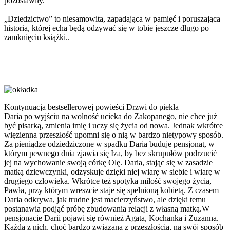
pozostawiły.
„Dziedzictwo” to niesamowita, zapadająca w pamięć i poruszająca
historia, której echa będą odzywać się w tobie jeszcze długo po
zamknięciu książki..
Kontynuacja bestsellerowej powieści Drzwi do piekła
Daria po wyjściu na wolność ucieka do Zakopanego, nie chce już
być pisarką, zmienia imię i uczy się życia od nowa. Jednak wkrótce
więzienna przeszłość upomni się o nią w bardzo nietypowy sposób.
Za pieniądze odziedziczone w spadku Daria buduje pensjonat, w
którym pewnego dnia zjawia się Iza, by bez skrupułów podrzucić
jej na wychowanie swoją córkę Olę. Daria, stając się w zasadzie
matką dziewczynki, odzyskuje dzięki niej wiarę w siebie i wiarę w
drugiego człowieka. Wkrótce też spotyka miłość swojego życia,
Pawła, przy którym wreszcie staje się spełnioną kobietą. Z czasem
Daria odkrywa, jak trudne jest macierzyństwo, ale dzięki temu
postanawia podjąć próbę zbudowania relacji z własną matką.W
pensjonacie Darii pojawi się również Agata, Kochanka i Zuzanna.
Każda z nich, choć bardzo związana z przeszłością, na swój sposób