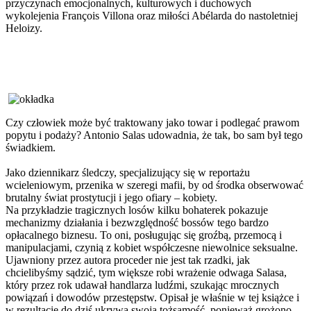
przyczynach emocjonalnych, kulturowych i duchowych
wykolejenia François Villona oraz miłości Abélarda do nastoletniej
Heloizy.
Czy człowiek może być traktowany jako towar i podlegać prawom
popytu i podaży? Antonio Salas udowadnia, że tak, bo sam był tego
świadkiem.
Jako dziennikarz śledczy, specjalizujący się w reportażu
wcieleniowym, przenika w szeregi mafii, by od środka obserwować
brutalny świat prostytucji i jego ofiary – kobiety.
Na przykładzie tragicznych losów kilku bohaterek pokazuje
mechanizmy działania i bezwzględność bossów tego bardzo
opłacalnego biznesu. To oni, posługując się groźbą, przemocą i
manipulacjami, czynią z kobiet współczesne niewolnice seksualne.
Ujawniony przez autora proceder nie jest tak rzadki, jak
chcielibyśmy sądzić, tym większe robi wrażenie odwaga Salasa,
który przez rok udawał handlarza ludźmi, szukając mrocznych
powiązań i dowodów przestępstw. Opisał je właśnie w tej książce i
w rezultacie do dziś ukrywa swoją tożsamość, ponieważ grożono