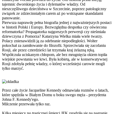
tajemnic dworskiego życia i dylematów władzy. Od
nieszczęśliwego dzieciństwa w Szczecinie, poprzez patologiczny
związek ze zdziecinniałym carem aż po wstrząsane skandalami
panowanie.
Pierwsza naprawdę pełna biografia jednej z najważniejszych postaci
w historii Polski i Europy. Bezwzględna despotka czy oświecona
reformatorka? Propagatorka najgorszych perwersji czy nieśmiała
dziewczyna z Pomorza? Katarzyna Wielka miała wiele twarzy.
Polacy znienawidzili ją za odebranie niepodległości. Wolter
pokochał za zamiłowanie do filozofii. Sprzeciwiała się zacofaniu
Rosji, ale przez czterdzieści lat trzymała kraj żelazną ręką.
Współczuła uciskanym chłopom, ale bez mrugnięcia okiem topiła
wiejskie powstania we krwi. Była kobietą, ale w konserwatywnej
Rosji zdobyła pełnię władzy, o której wcześniejsi carowie mogli
tylko marzyć.
Przez całe życie Jacqueline Kennedy odmawiała rozmów o latach,
które spędziła w Białym Domu u boku swego męża - prezydenta
Johna F. Kennedy'ego.
Milczenie przerwała tylko raz.
Kilka miesięcy po tragicznej śmierci JFK zgodziła się na nagranie