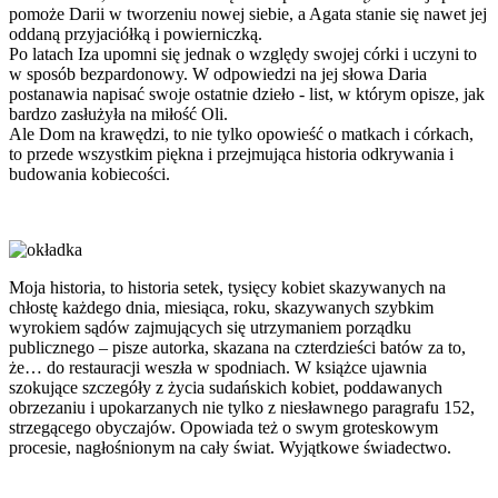
pomoże Darii w tworzeniu nowej siebie, a Agata stanie się nawet jej
oddaną przyjaciółką i powierniczką.
Po latach Iza upomni się jednak o względy swojej córki i uczyni to
w sposób bezpardonowy. W odpowiedzi na jej słowa Daria
postanawia napisać swoje ostatnie dzieło - list, w którym opisze, jak
bardzo zasłużyła na miłość Oli.
Ale Dom na krawędzi, to nie tylko opowieść o matkach i córkach,
to przede wszystkim piękna i przejmująca historia odkrywania i
budowania kobiecości.
Moja historia, to historia setek, tysięcy kobiet skazywanych na
chłostę każdego dnia, miesiąca, roku, skazywanych szybkim
wyrokiem sądów zajmujących się utrzymaniem porządku
publicznego – pisze autorka, skazana na czterdzieści batów za to,
że… do restauracji weszła w spodniach. W książce ujawnia
szokujące szczegóły z życia sudańskich kobiet, poddawanych
obrzezaniu i upokarzanych nie tylko z niesławnego paragrafu 152,
strzegącego obyczajów. Opowiada też o swym groteskowym
procesie, nagłośnionym na cały świat. Wyjątkowe świadectwo.