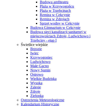
Budowa amfiteatru
Plaża w Krzywogońcu
Plaża w Trzebcinach
Remiza w Cekcynie
Remiza w Zdrojach
Sprzęt wodny w Cekcynie
Budowa Gimnazjum w Cekcynie
Budowa sieci kanalizacji sanitarnej w
miejscowościach Zdroje, Ludwichowo i
Trzebciny - etap I
Świetlice wiejskie
Brzozie
Iwiec
Krzywogoniec
Ludwichowo
Małe Gacno
Nowy Sumin
Ostrowo
Wielkie Budziska
Wysoka
Zalesie
Zdroje
Zielonka
Ostrzeżenia Meteorologiczne
Kalendarium Historyczne