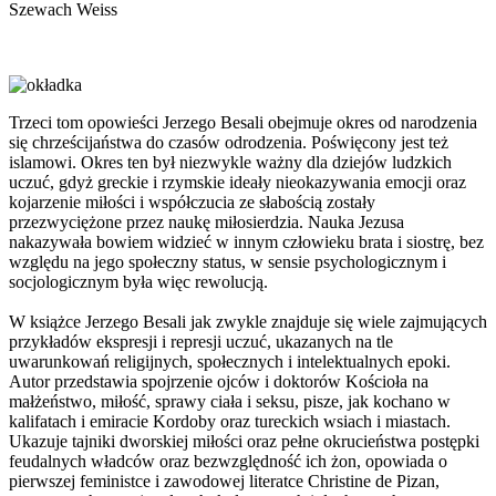
Szewach Weiss
Trzeci tom opowieści Jerzego Besali obejmuje okres od narodzenia
się chrześcijaństwa do czasów odrodzenia. Poświęcony jest też
islamowi. Okres ten był niezwykle ważny dla dziejów ludzkich
uczuć, gdyż greckie i rzymskie ideały nieokazywania emocji oraz
kojarzenie miłości i współczucia ze słabością zostały
przezwyciężone przez naukę miłosierdzia. Nauka Jezusa
nakazywała bowiem widzieć w innym człowieku brata i siostrę, bez
względu na jego społeczny status, w sensie psychologicznym i
socjologicznym była więc rewolucją.
W książce Jerzego Besali jak zwykle znajduje się wiele zajmujących
przykładów ekspresji i represji uczuć, ukazanych na tle
uwarunkowań religijnych, społecznych i intelektualnych epoki.
Autor przedstawia spojrzenie ojców i doktorów Kościoła na
małżeństwo, miłość, sprawy ciała i seksu, pisze, jak kochano w
kalifatach i emiracie Kordoby oraz tureckich wsiach i miastach.
Ukazuje tajniki dworskiej miłości oraz pełne okrucieństwa postępki
feudalnych władców oraz bezwzględność ich żon, opowiada o
pierwszej feministce i zawodowej literatce Christine de Pizan,