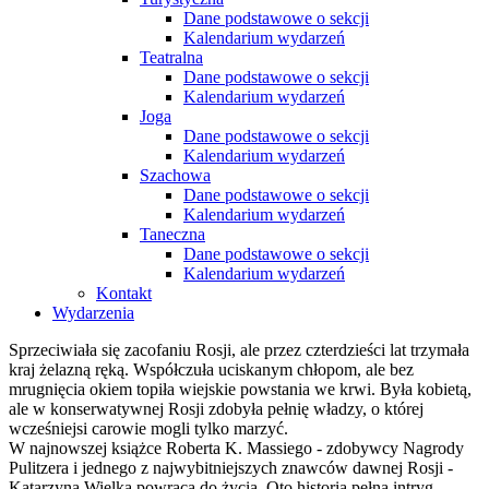
Dane podstawowe o sekcji
Kalendarium wydarzeń
Teatralna
Dane podstawowe o sekcji
Kalendarium wydarzeń
Joga
Dane podstawowe o sekcji
Kalendarium wydarzeń
Szachowa
Dane podstawowe o sekcji
Kalendarium wydarzeń
Taneczna
Dane podstawowe o sekcji
Kalendarium wydarzeń
Kontakt
Wydarzenia
Sprzeciwiała się zacofaniu Rosji, ale przez czterdzieści lat trzymała
kraj żelazną ręką. Współczuła uciskanym chłopom, ale bez
mrugnięcia okiem topiła wiejskie powstania we krwi. Była kobietą,
ale w konserwatywnej Rosji zdobyła pełnię władzy, o której
wcześniejsi carowie mogli tylko marzyć.
W najnowszej książce Roberta K. Massiego - zdobywcy Nagrody
Pulitzera i jednego z najwybitniejszych znawców dawnej Rosji -
Katarzyna Wielka powraca do życia. Oto historia pełna intryg,