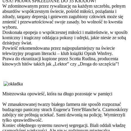
USA! PRAWA SPRZEDANE DO 35 KRAJÓW!
W zdominowanym przez rywalizację na każdym szczeblu, pełnym
absurdów współczesnym świecie, pośród miłości, pożądania i
zdrady, targany depresją i gniewem zagubiony człowiek może się
zmienić i przewartościować swoje zasady. bo wolność to kwestia
wyboru.
Doskonała epopeja o współczesnej miłości i małżeństwie, w sposób
komiczny i tragiczny oddająca pokusy i udręki, jakie niesie ze sobą
dzisiejszy świat.
Powieść rekomendowana przez najpopularniejszy na świecie
telewizyjny program literacki – klub książki Oprah Winfrey.
Prawa do ekranizacji kupione przez Scotta Rudina, producenta
kinowych hitów takich jak „Lektor” czy „Droga do szczęścia”!
Mistrzowska opowieść, która na długo pozostaje w pamięci
W zmasakrowanej twarzy białego farmera nie sposób rozpoznać
budzącego paniczny strach Eugene'a Terre'Blanche'a. Czarnoskórzy
zabójcy nie próbują uciekać. Sami dzwonią na policję. Wymierzyli
tylko sprawiedliwość.
Koniec obłędnego systemu rasowej segregacji. Biali oddali władzę
czarnoskórej większości. Ale nie w rodzinnym miasteczku