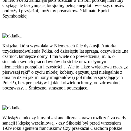
Śmierć Poetki zamknęła jakiś rozdział w historii polskiej literatury.
Czytając tę fascynującą biografię, pełną anegdot i wierszy, opisów
podróży i przyjaźni, możemy posmakować klimatu Epoki
Szymborskiej.
Książka, która wywołała w Niemczech falę dyskusji. Autorka,
trzydziestodwuletnia Polka, od dziesięciu lat sprząta, oczywiście „na
czarno”, tamtejsze domy. I ma wiele do powiedzenia, m.in. o
stosunku swoich pracodawców do siebie oraz o słynnym
niemieckim porządku i czystości… Ale to także wyjątkowa rzecz „z
pierwszej ręki” o życiu młodej kobiety, egzystującej nielegalnie z
dnia na dzień jak miliony imigrantów (i pół miliona sprzątających
Polek!), bez perspektyw i jakiejkolwiek ochrony, od zdrowotnej
począwszy… Śmieszne, straszne i pouczające.
W książce miedzy innymi - skandaliczna sprawa rozliczeń za rządy
sanacji i klęskę wrześniową, - czy Sikorski był przed wrześniem
1939 roku agentem francuskim? Czy przekazał Czechom polskie