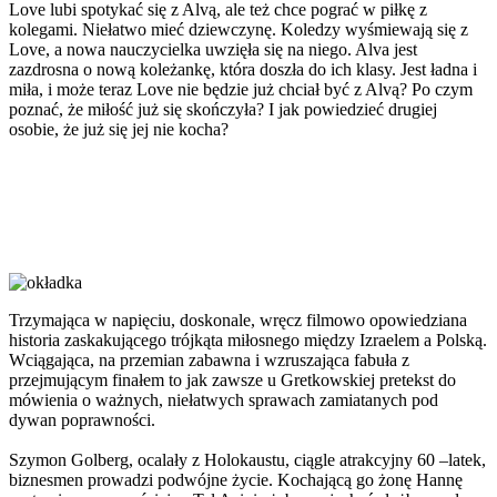
Love lubi spotykać się z Alvą, ale też chce pograć w piłkę z
kolegami. Niełatwo mieć dziewczynę. Koledzy wyśmiewają się z
Love, a nowa nauczycielka uwzięła się na niego. Alva jest
zazdrosna o nową koleżankę, która doszła do ich klasy. Jest ładna i
miła, i może teraz Love nie będzie już chciał być z Alvą? Po czym
poznać, że miłość już się skończyła? I jak powiedzieć drugiej
osobie, że już się jej nie kocha?
Trzymająca w napięciu, doskonale, wręcz filmowo opowiedziana
historia zaskakującego trójkąta miłosnego między Izraelem a Polską.
Wciągająca, na przemian zabawna i wzruszająca fabuła z
przejmującym finałem to jak zawsze u Gretkowskiej pretekst do
mówienia o ważnych, niełatwych sprawach zamiatanych pod
dywan poprawności.
Szymon Golberg, ocalały z Holokaustu, ciągle atrakcyjny 60 –latek,
biznesmen prowadzi podwójne życie. Kochającą go żonę Hannę