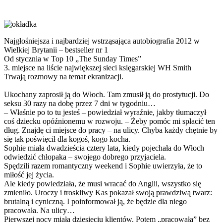
Najgłośniejsza i najbardziej wstrząsająca autobiografia 2012 w
Wielkiej Brytanii – bestseller nr 1
Od stycznia w Top 10 „The Sunday Times”
3. miejsce na liście największej sieci księgarskiej WH Smith
Trwają rozmowy na temat ekranizacji.
Ukochany zaprosił ją do Włoch. Tam zmusił ją do prostytucji. Do
seksu 30 razy na dobę przez 7 dni w tygodniu…
– Właśnie po to tu jesteś – powiedział wyraźnie, jakby tłumaczył
coś dziecku opóźnionemu w rozwoju. – Żeby pomóc mi spłacić ten
dług. Znajdę ci miejsce do pracy – na ulicy. Chyba każdy chętnie by
się tak poświęcił dla kogoś, kogo kocha.
Sophie miała dwadzieścia cztery lata, kiedy pojechała do Włoch
odwiedzić chłopaka – swojego dobrego przyjaciela.
Spędzili razem romantyczny weekend i Sophie uwierzyła, że to
miłość jej życia.
Ale kiedy powiedziała, że musi wracać do Anglii, wszystko się
zmieniło. Uroczy i troskliwy Kas pokazał swoją prawdziwą twarz:
brutalną i cyniczną. I poinformował ją, że będzie dla niego
pracowała. Na ulicy…
Pierwszej nocy miała dziesięciu klientów. Potem „pracowała” bez