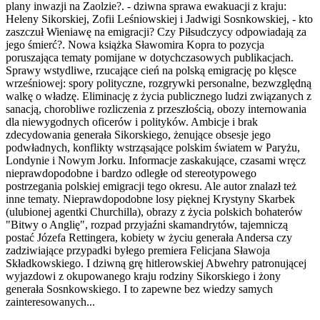
plany inwazji na Zaolzie?. - dziwna sprawa ewakuacji z kraju:
Heleny Sikorskiej, Zofii Leśniowskiej i Jadwigi Sosnkowskiej, - kto
zaszczuł Wieniawę na emigracji? Czy Piłsudczycy odpowiadają za
jego śmierć?. Nowa książka Sławomira Kopra to pozycja
poruszająca tematy pomijane w dotychczasowych publikacjach.
Sprawy wstydliwe, rzucające cień na polską emigrację po klęsce
wrześniowej: spory polityczne, rozgrywki personalne, bezwzględną
walkę o władzę. Eliminację z życia publicznego ludzi związanych z
sanacją, chorobliwe rozliczenia z przeszłością, obozy internowania
dla niewygodnych oficerów i polityków. Ambicje i brak
zdecydowania generała Sikorskiego, żenujące obsesje jego
podwładnych, konflikty wstrząsające polskim światem w Paryżu,
Londynie i Nowym Jorku. Informacje zaskakujące, czasami wręcz
nieprawdopodobne i bardzo odległe od stereotypowego
postrzegania polskiej emigracji tego okresu. Ale autor znalazł też
inne tematy. Nieprawdopodobne losy pięknej Krystyny Skarbek
(ulubionej agentki Churchilla), obrazy z życia polskich bohaterów
"Bitwy o Anglię", rozpad przyjaźni skamandrytów, tajemniczą
postać Józefa Rettingera, kobiety w życiu generała Andersa czy
zadziwiające przypadki byłego premiera Felicjana Sławoja
Składkowskiego. I dziwną grę hitlerowskiej Abwehry patronującej
wyjazdowi z okupowanego kraju rodziny Sikorskiego i żony
generała Sosnkowskiego. I to zapewne bez wiedzy samych
zainteresowanych...