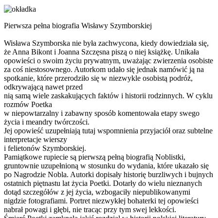
Pierwsza pełna biografia Wisławy Szymborskiej
Wisława Szymborska nie była zachwycona, kiedy dowiedziała się,
że Anna Bikont i Joanna Szczęsna piszą o niej książkę. Unikała
opowieści o swoim życiu prywatnym, uważając zwierzenia osobiste
za coś niestosownego. Autorkom udało się jednak namówić ją na
spotkanie, które przerodziło się w niezwykle osobistą podróż,
odkrywającą nawet przed
nią samą wiele zaskakujących faktów i historii rodzinnych. W cyklu
rozmów Poetka
w niepowtarzalny i zabawny sposób komentowała etapy swego
życia i meandry twórczości.
Jej opowieść uzupełniają tutaj wspomnienia przyjaciół oraz subtelne
interpretacje wierszy
i felietonów Szymborskiej.
Pamiątkowe rupiecie są pierwszą pełną biografią Noblistki,
gruntownie uzupełnioną w stosunku do wydania, które ukazało się
po Nagrodzie Nobla. Autorki dopisały historię burzliwych i bujnych
ostatnich piętnastu lat życia Poetki. Dotarły do wielu nieznanych
dotąd szczegółów z jej życia, wzbogaciły niepublikowanymi
nigdzie fotografiami. Portret niezwykłej bohaterki tej opowieści
nabrał powagi i głębi, nie tracąc przy tym swej lekkości.