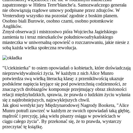
zapatrzonego w Hitlera Terre'blanche'a. Samozwańczego generała
nie obowiązują rządowe umowy podpisane przez zdrajców. W
Ventersdorp wszystko ma pozostać zgodnie z boskim planem.
Osobno biali Burowie, osobno czarni, osobno potomkowie
Anglików.
Zmysł obserwacji i mistrzostwo pióra Wojciecha Jagielskiego
zamienia tu i teraz mieszkańców południowoafrykańskiego
miasteczka w uniwersalną opowieść o rozczarowaniu, jakie niesie z
sobą każda wielka społeczna rewolucja.
"Uciekinierka" to osiem opowiadań o kobietach, które doświadczają
nieprzewidywalności życia. W każdym z nich Alice Munro
potwierdza swą wielką literacką klasę: z przenikliwością ukazuje
podskórne napięcia kryjące się pod powierzchnią codzienności, ze
znaczących drobiazgów komponuje przejmujący obraz złożoności
relacji międzyludzkich, sprawia, że prawda o ludzkim życiu wyłania
się z najdrobniejszych, najzwyklejszych chwil.
Jak głosi werdykt jury Międzynarodowej Nagrody Bookera, "Alice
Munro potrafi zawrzeć w każdym ze swoich opowiadań taką głębię,
mądrość i precyzję, jaką wielu pisarzy osiąga w powieściach w
ciągu całego życia". By przekonać się, że to prawda, wystarczy
przeczytać tę książkę.