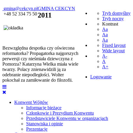
gmina@cekcyn.pl
GMINA CEKCYN
Tryb domyślny
+48 52 334 75 50
2011
Tryb nocny
Kontrast
Aa
Aa
Aa
Fixed layout
Bezwzględna despotka czy oświecona
Wide layout
reformatorka? Propagatorka najgorszych
A-
perwersji czy nieśmiała dziewczyna z
A
Pomorza? Katarzyna Wielka miała wiele
A+
twarzy. Polacy znienawidzili ją za
odebranie niepodległości. Wolter
Logowanie
pokochał za zamiłowanie do filozofii.
Konwent Wójtów
Informacje bieżące
Członkowie i Prezydium Konwentu
Przedstawiciele Konwentu w organizacjach
Stanowiska i opinie
Prezentacje