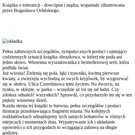
Książka o tolerancji - dowcipna i mądra, wspaniale zilustrowana
przez Bogusława Orlińskiego.
Pełna zabawnych szczegółów, sympatycznych postaci i ujmująco
codziennych sytuacji książka obrazkowa, w której nie pada ani
jedno słowo. Wiosenna wyszukiwanka z bestsellerowej serii, która
podbiła świat.
Już wiosna! Zielenią się pola, łąki i trawniki, kwitną pierwsze
kwiaty, a zwierzęta wychodzą ze swych kryjówek, by wygrzewać
się w słońcu. Ulica Czereśniowa tętni życiem. Na dworcu, na
rynku, w sklepie, w parku – wszędzie aż roi się od ludzi. Czy
zdołasz odnaleźć wszystkich? Sprawdź, co przydarzyło im się w ten
piękny wiosenny dzień.
Każda strona tej książki to barwna, pełna szczegółów i postaci
ilustracja przedstawiająca fragment miasta. Na kolejnych
rozkładówkach odnajdujemy tych samych bohaterów w różnych
miejscach i momentach dnia. Wypatrywanie ich i układanie
opowieści o ich przygodach to wciągająca zabawa na długie
godziny.