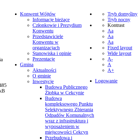
Konwent Wójtów
Tryb domyślny
Informacje bieżące
Tryb nocny
Członkowie i Prezydium
Kontrast
Konwentu
Aa
Przedstawiciele
Aa
Konwentu w
Aa
organizacjach
Fixed layout
Stanowiska i opinie
Wide layout
Prezentacje
A-
ia
Gmina
A
Aktualności
A+
O gminie
Logowanie
Inwestycje
485
Budowa Publicznego
kB
Żłobka w Cekcynie
Budowa
kompleksowego Punktu
Selektywnego Zbierania
Odpadów Komunalnych
wraz z infrastrukturą i
wyposażeniem w
miejscowości Cekcyn
Przebudowa i