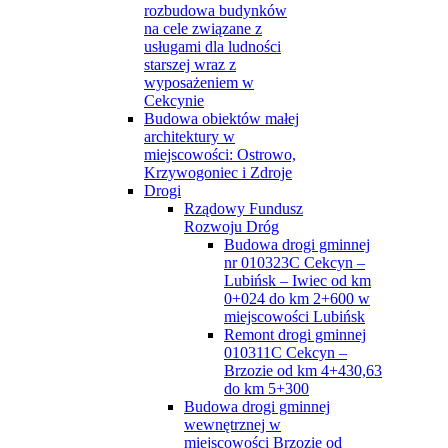
rozbudowa budynków
na cele związane z
usługami dla ludności
starszej wraz z
wyposażeniem w
Cekcynie
Budowa obiektów małej
architektury w
miejscowości: Ostrowo,
Krzywogoniec i Zdroje
Drogi
Rządowy Fundusz
Rozwoju Dróg
Budowa drogi gminnej
nr 010323C Cekcyn –
Lubińsk – Iwiec od km
0+024 do km 2+600 w
miejscowości Lubińsk
Remont drogi gminnej
010311C Cekcyn –
Brzozie od km 4+430,63
do km 5+300
Budowa drogi gminnej
wewnętrznej w
miejscowości Brzozie od