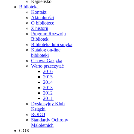
Kąpielisko
Biblioteka
Kontakt
Aktualności
O bibliotece
Z historii
Program Rozwoju
Bibliotek
Biblioteka lubi smyka
Katalog on-line
biblioteki
Cisowa Gałązka
Warto przeczytać
2016
2015
2014
2013
2012
2011.
Dyskusyjny Klub
Książki
RODO
Standardy Ochrony
Małoletnich
GOK