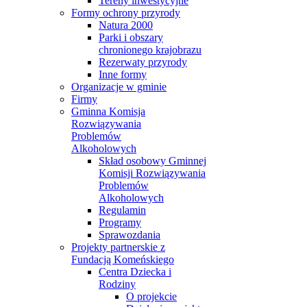
Tereny inwestycyjne
Formy ochrony przyrody
Natura 2000
Parki i obszary
chronionego krajobrazu
Rezerwaty przyrody
Inne formy
Organizacje w gminie
Firmy
Gminna Komisja
Rozwiązywania
Problemów
Alkoholowych
Skład osobowy Gminnej
Komisji Rozwiązywania
Problemów
Alkoholowych
Regulamin
Programy
Sprawozdania
Projekty partnerskie z
Fundacją Komeńskiego
Centra Dziecka i
Rodziny
O projekcie