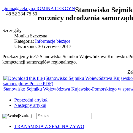
gmina@cekcyn.pl
GMINA CEKCYN
Stanowisko Sejmik
+48 52 334 75 50
rocznicy odrodzenia samorząd
Szczegóły
Monika Szczęsna
Kategoria:
Informacje bieżące
Utworzono: 30 czerwiec 2017
Przekazujemy treść Stanowiska Sejmiku Województwa Kujawsko-Pom
kompetencji samorządów regionalnego.
Za
Stanowisko Sejmiku Województwa Kujawsko-Pomorskiego w sprawie
Poprzedni artykuł
Następny artykuł
Szukaj...
TRANSMISJA Z SESJI NA ŻYWO