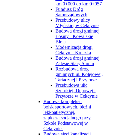
km 0+000 do km 0+957
Fundusz Dróg
Samorządowych
Przebudowy ulicy
Młyńskiej w Cekcynie
Budowa drogi gminnej
Łosiny - Kowalskie
Błota
Modernizacja drogi
Cekcyn – Kruszka
Budowa drogi gminnej
Zalesie-Stary Sumin
Rozbudowa dróg
gminnych ul. Kolejowej,
Tartacznej i Przytorze
Przebudowa ulic
Szerokiej, Dębowej i
Przytorze w Cekcynie
Budowa kompleksu
boisk sportowych, bieżni
lekkoatletycznej,
zaplecza socjalnego przy
Szkole Podstawowej w
Cekcynie.
Budowa sieci kanalizacji