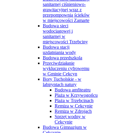
sanitarnej ciśnieniowo-
grawitacyjnej wraz z
przepompownią ścieków
w miejscowości Zamarte
Budowa sieci
wodociągowej i
sanitarnej w
miejscowości Trzebciny
Budowa stacji
uzdatniania wody
Budowa przedszkola
Przeciwdziałanie
wykluczeniu cyfrowemu
w Gminie Cekcyn
Bory Tucholskie - w
labiryntach natury
Budowa amfiteatru
Plaża w Krzywogońcu
Plaża w Trzebcinach
Remiza w Cekcynie
Remiza w Zdrojach
Sprzęt wodny w
Cekcynie
Budowa Gimnazjum w
Cekcynie