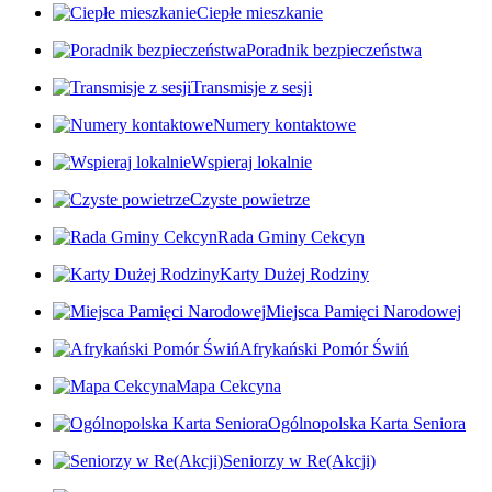
Ciepłe mieszkanie
Poradnik bezpieczeństwa
Transmisje z sesji
Numery kontaktowe
Wspieraj lokalnie
Czyste powietrze
Rada Gminy Cekcyn
Karty Dużej Rodziny
Miejsca Pamięci Narodowej
Afrykański Pomór Świń
Mapa Cekcyna
Ogólnopolska Karta Seniora
Seniorzy w Re(Akcji)