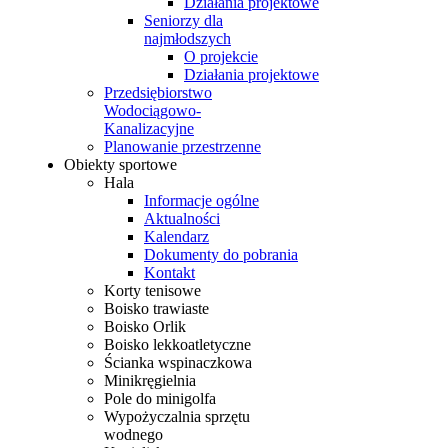
Działania projektowe
Seniorzy dla
najmłodszych
O projekcie
Działania projektowe
Przedsiębiorstwo
Wodociągowo-
Kanalizacyjne
Planowanie przestrzenne
Obiekty sportowe
Hala
Informacje ogólne
Aktualności
Kalendarz
Dokumenty do pobrania
Kontakt
Korty tenisowe
Boisko trawiaste
Boisko Orlik
Boisko lekkoatletyczne
Ścianka wspinaczkowa
Minikręgielnia
Pole do minigolfa
Wypożyczalnia sprzętu
wodnego