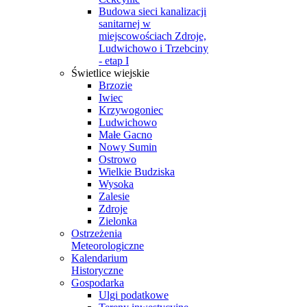
Budowa sieci kanalizacji
sanitarnej w
miejscowościach Zdroje,
Ludwichowo i Trzebciny
- etap I
Świetlice wiejskie
Brzozie
Iwiec
Krzywogoniec
Ludwichowo
Małe Gacno
Nowy Sumin
Ostrowo
Wielkie Budziska
Wysoka
Zalesie
Zdroje
Zielonka
Ostrzeżenia
Meteorologiczne
Kalendarium
Historyczne
Gospodarka
Ulgi podatkowe