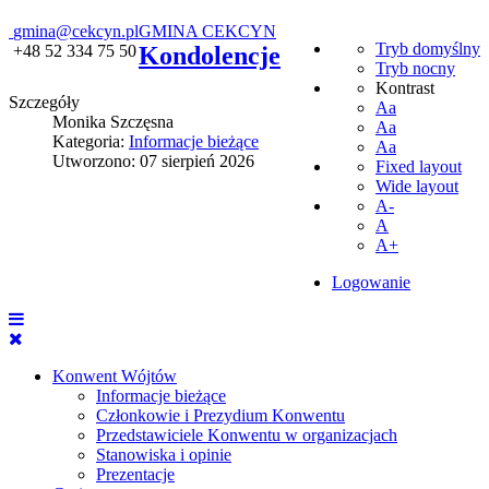
gmina@cekcyn.pl
GMINA CEKCYN
Tryb domyślny
+48 52 334 75 50
Kondolencje
Tryb nocny
Kontrast
Szczegóły
Aa
Monika Szczęsna
Aa
Kategoria:
Informacje bieżące
Aa
Utworzono: 07 sierpień 2026
Fixed layout
Wide layout
A-
A
A+
Logowanie
Konwent Wójtów
Informacje bieżące
Członkowie i Prezydium Konwentu
Przedstawiciele Konwentu w organizacjach
Stanowiska i opinie
Prezentacje