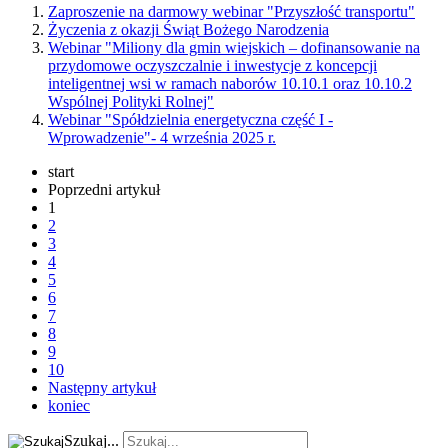
Zaproszenie na darmowy webinar "Przyszłość transportu"
Życzenia z okazji Świąt Bożego Narodzenia
Webinar "Miliony dla gmin wiejskich – dofinansowanie na
przydomowe oczyszczalnie i inwestycje z koncepcji
inteligentnej wsi w ramach naborów 10.10.1 oraz 10.10.2
Wspólnej Polityki Rolnej"
Webinar "Spółdzielnia energetyczna część I -
Wprowadzenie"- 4 września 2025 r.
start
Poprzedni artykuł
1
2
3
4
5
6
7
8
9
10
Następny artykuł
koniec
Szukaj...