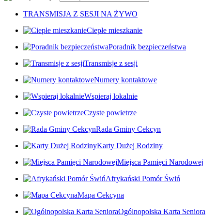
TRANSMISJA Z SESJI NA ŻYWO
Ciepłe mieszkanie
Poradnik bezpieczeństwa
Transmisje z sesji
Numery kontaktowe
Wspieraj lokalnie
Czyste powietrze
Rada Gminy Cekcyn
Karty Dużej Rodziny
Miejsca Pamięci Narodowej
Afrykański Pomór Świń
Mapa Cekcyna
Ogólnopolska Karta Seniora