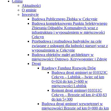
Gmina
Aktualności
O gminie
Inwestycje
Budowa Publicznego Żłobka w Cekcynie
Budowa kompleksowego Punktu Selektywnego
Zbierania Odpadów Komunalnych wraz z
infrastrukturą i wyposażeniem w miejscowości
Cekcyn
Przebudowa i rozbudowa budynków na cele
związane z usługami dla ludności starszej wraz z
wyposażeniem w Cekcynie
Budowa obiektów małej architektury w
miejscowości: Ostrowo, Krzywogoniec i Zdroje
Drogi
Rządowy Fundusz Rozwoju Dróg
Budowa drogi gminnej nr 010323C
Cekcyn – Lubińsk – Iwiec od km
0+024 do km 2+600 w
miejscowości Lubińsk
Remont drogi gminnej 010311C
Cekcyn – Brzozie od km 4+430,63
do km 5+300
Budowa drogi gminnej wewnętrznej w
miejscowości Brzozie od km 0+000 do km