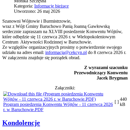
Monika Szczęsna
Kategoria:
Informacje bieżące
Utworzono: 26 maj 2026
Szanowni Wójtowie i Burmistrzowie,
wraz z Wójt Gminy Baruchowo Panią Joanną Gawłowską
serdecznie zapraszam na XLVIII posiedzenie Konwentu Wójtów,
które odbędzie się 11 czerwca 2026 r. w Wielopokoleniowym
Centrum Aktywności Rodzinnej w Baruchowie.
Ze względów organizacyjnych prosimy o potwierdzenie swojego
udziału na adres email:
informacja@cekcyn.pl
do 8 czerwca 2026 r.
W załączeniu znajduje się porządek obrad.
Z wyrazami szacunku
Przewodniczący Konwentu
Jacek Brygman
Załączniki:
440
[ ]
Program posiedzenia Konwentu Wójtów - 11 czerwca 2026
kB
r. w Baruchowie.PDF
Kondolencje