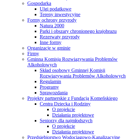
Gospodarka
Ulgi podatkowe
Tereny inwestycyjne
Formy ochrony przyrody
Natura 2000
Parki i obszary chronionego krajobrazu
Rezerwaty przyrody
Inne formy
Organizacje w gminie
Firmy
Gminna Komisja Rozwiązywania Problemów
Alkoholowych
Skład osobowy Gminnej Komisji
Rozwiązywania Problemów Alkoholowych
Regulamin
Programy
Sprawozdania
Projekty partnerskie z Fundacją Komeńskiego
Centra Dziecka i Rodziny
O projekcie
Działania projektowe
Seniorzy dla najmłodszych
O projekcie
Działania projektowe
Przedsiębiorstwo Wodociągowo-Kanalizacyjne