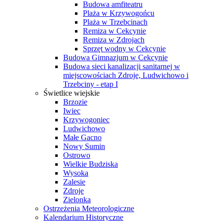
Budowa amfiteatru
Plaża w Krzywogońcu
Plaża w Trzebcinach
Remiza w Cekcynie
Remiza w Zdrojach
Sprzęt wodny w Cekcynie
Budowa Gimnazjum w Cekcynie
Budowa sieci kanalizacji sanitarnej w
miejscowościach Zdroje, Ludwichowo i
Trzebciny - etap I
Świetlice wiejskie
Brzozie
Iwiec
Krzywogoniec
Ludwichowo
Małe Gacno
Nowy Sumin
Ostrowo
Wielkie Budziska
Wysoka
Zalesie
Zdroje
Zielonka
Ostrzeżenia Meteorologiczne
Kalendarium Historyczne