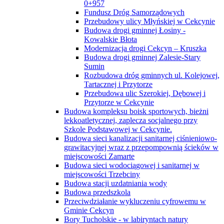
0+957
Fundusz Dróg Samorządowych
Przebudowy ulicy Młyńskiej w Cekcynie
Budowa drogi gminnej Łosiny -
Kowalskie Błota
Modernizacja drogi Cekcyn – Kruszka
Budowa drogi gminnej Zalesie-Stary
Sumin
Rozbudowa dróg gminnych ul. Kolejowej,
Tartacznej i Przytorze
Przebudowa ulic Szerokiej, Dębowej i
Przytorze w Cekcynie
Budowa kompleksu boisk sportowych, bieżni
lekkoatletycznej, zaplecza socjalnego przy
Szkole Podstawowej w Cekcynie.
Budowa sieci kanalizacji sanitarnej ciśnieniowo-
grawitacyjnej wraz z przepompownią ścieków w
miejscowości Zamarte
Budowa sieci wodociągowej i sanitarnej w
miejscowości Trzebciny
Budowa stacji uzdatniania wody
Budowa przedszkola
Przeciwdziałanie wykluczeniu cyfrowemu w
Gminie Cekcyn
Bory Tucholskie - w labiryntach natury