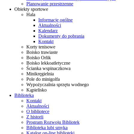
Planowanie przestrzenne
Obiekty sportowe
Hala
Informacje ogólne
Aktualności
Kalendarz
Dokumenty do pobrania
Kontakt
Korty tenisowe
Boisko trawiaste
Boisko Orlik
Boisko lekkoatletyczne
Ścianka wspinaczkowa
Minikręgielnia
Pole do minigolfa
Wypożyczalnia sprzętu wodnego
Kąpielisko
Biblioteka
Kontakt
Aktualności
O bibliotece
Z historii
Program Rozwoju Bibliotek
Biblioteka lubi smyka
Katalog on-line biblioteki