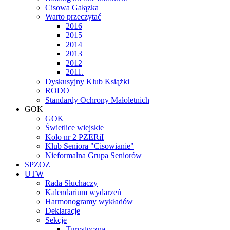
Cisowa Gałązka
Warto przeczytać
2016
2015
2014
2013
2012
2011.
Dyskusyjny Klub Książki
RODO
Standardy Ochrony Małoletnich
GOK
GOK
Świetlice wiejskie
Koło nr 2 PZERiI
Klub Seniora "Cisowianie"
Nieformalna Grupa Seniorów
SPZOZ
UTW
Rada Słuchaczy
Kalendarium wydarzeń
Harmonogramy wykładów
Deklaracje
Sekcje
Turystyczna