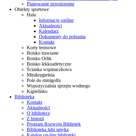
Planowanie przestrzenne
Obiekty sportowe
Hala
Informacje ogólne
Aktualności
Kalendarz
Dokumenty do pobrania
Kontakt
Korty tenisowe
Boisko trawiaste
Boisko Orlik
Boisko lekkoatletyczne
Ścianka wspinaczkowa
Minikręgielnia
Pole do minigolfa
Wypożyczalnia sprzętu wodnego
Kąpielisko
Biblioteka
Kontakt
Aktualności
O bibliotece
Z historii
Program Rozwoju Bibliotek
Biblioteka lubi smyka
Katalog on-line biblioteki