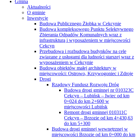
Gmina
Aktualności
O gminie
Inwestycje
Budowa Publicznego Żłobka w Cekcynie
Budowa kompleksowego Punktu Selektywnego
Zbierania Odpadów Komunalnych wraz z
infrastrukturą i wyposażeniem w miejscowości
Cekcyn
Przebudowa i rozbudowa budynków na cele
związane z usługami dla ludności starszej wraz z
wyposażeniem w Cekcynie
Budowa obiektów małej architektury w
miejscowości: Ostrowo, Krzywogoniec i Zdroje
Drogi
Rządowy Fundusz Rozwoju Dróg
Budowa drogi gminnej nr 010323C
Cekcyn – Lubińsk – Iwiec od km
0+024 do km 2+600 w
miejscowości Lubińsk
Remont drogi gminnej 010311C
Cekcyn – Brzozie od km 4+430,63
do km 5+300
Budowa drogi gminnej wewnętrznej w
miejscowości Brzozie od km 0+000 do km