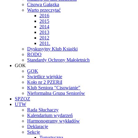
Cisowa Gałązka
Warto przeczytać
2016
2015
2014
2013
2012
2011.
Dyskusyjny Klub Książki
RODO
Standardy Ochrony Małoletnich
GOK
GOK
Świetlice wiejskie
Koło nr 2 PZERiI
Klub Seniora "Cisowianie"
Nieformalna Grupa Seniorów
SPZOZ
UTW
Rada Słuchaczy
Kalendarium wydarzeń
Harmonogramy wykładów
Deklaracje
Sekcje
Turystyczna