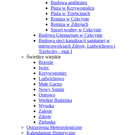
Budowa amfiteatru
Plaża w Krzywogońcu
Plaża w Trzebcinach
Remiza w Cekcynie
Remiza w Zdrojach
Sprzęt wodny w Cekcynie
Budowa Gimnazjum w Cekcynie
Budowa sieci kanalizacji sanitarnej w
miejscowościach Zdroje, Ludwichowo i
Trzebciny - etap I
Świetlice wiejskie
Brzozie
Iwiec
Krzywogoniec
Ludwichowo
Małe Gacno
Nowy Sumin
Ostrowo
Wielkie Budziska
Wysoka
Zalesie
Zdroje
Zielonka
Ostrzeżenia Meteorologiczne
Kalendarium Historyczne