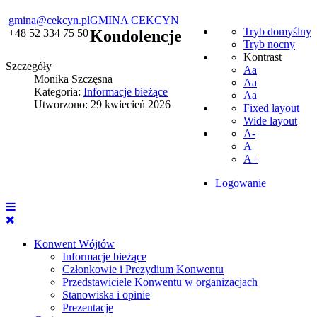
gmina@cekcyn.pl
GMINA CEKCYN
Tryb domyślny
+48 52 334 75 50
Kondolencje
Tryb nocny
Kontrast
Szczegóły
Aa
Monika Szczęsna
Aa
Kategoria:
Informacje bieżące
Aa
Utworzono: 29 kwiecień 2026
Fixed layout
Wide layout
A-
A
A+
Logowanie
Konwent Wójtów
Informacje bieżące
Członkowie i Prezydium Konwentu
Przedstawiciele Konwentu w organizacjach
Stanowiska i opinie
Prezentacje