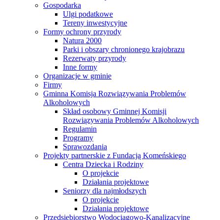
Gospodarka
Ulgi podatkowe
Tereny inwestycyjne
Formy ochrony przyrody
Natura 2000
Parki i obszary chronionego krajobrazu
Rezerwaty przyrody
Inne formy
Organizacje w gminie
Firmy
Gminna Komisja Rozwiązywania Problemów
Alkoholowych
Skład osobowy Gminnej Komisji
Rozwiązywania Problemów Alkoholowych
Regulamin
Programy
Sprawozdania
Projekty partnerskie z Fundacją Komeńskiego
Centra Dziecka i Rodziny
O projekcie
Działania projektowe
Seniorzy dla najmłodszych
O projekcie
Działania projektowe
Przedsiębiorstwo Wodociągowo-Kanalizacyjne