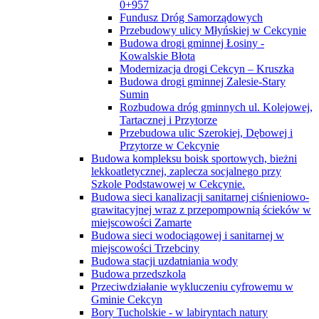
0+957
Fundusz Dróg Samorządowych
Przebudowy ulicy Młyńskiej w Cekcynie
Budowa drogi gminnej Łosiny -
Kowalskie Błota
Modernizacja drogi Cekcyn – Kruszka
Budowa drogi gminnej Zalesie-Stary
Sumin
Rozbudowa dróg gminnych ul. Kolejowej,
Tartacznej i Przytorze
Przebudowa ulic Szerokiej, Dębowej i
Przytorze w Cekcynie
Budowa kompleksu boisk sportowych, bieżni
lekkoatletycznej, zaplecza socjalnego przy
Szkole Podstawowej w Cekcynie.
Budowa sieci kanalizacji sanitarnej ciśnieniowo-
grawitacyjnej wraz z przepompownią ścieków w
miejscowości Zamarte
Budowa sieci wodociągowej i sanitarnej w
miejscowości Trzebciny
Budowa stacji uzdatniania wody
Budowa przedszkola
Przeciwdziałanie wykluczeniu cyfrowemu w
Gminie Cekcyn
Bory Tucholskie - w labiryntach natury