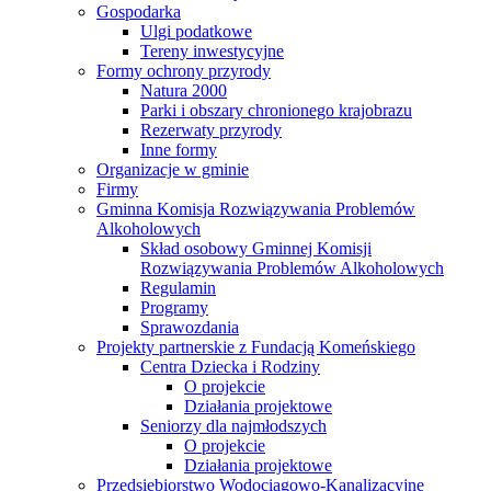
Gospodarka
Ulgi podatkowe
Tereny inwestycyjne
Formy ochrony przyrody
Natura 2000
Parki i obszary chronionego krajobrazu
Rezerwaty przyrody
Inne formy
Organizacje w gminie
Firmy
Gminna Komisja Rozwiązywania Problemów
Alkoholowych
Skład osobowy Gminnej Komisji
Rozwiązywania Problemów Alkoholowych
Regulamin
Programy
Sprawozdania
Projekty partnerskie z Fundacją Komeńskiego
Centra Dziecka i Rodziny
O projekcie
Działania projektowe
Seniorzy dla najmłodszych
O projekcie
Działania projektowe
Przedsiębiorstwo Wodociągowo-Kanalizacyjne