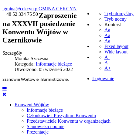
gmina@cekcyn.pl
GMINA CEKCYN
Tryb domyślny
+48 52 334 75 50
Zaproszenie
Tryb nocny
na XXXVII posiedzenie
Kontrast
Aa
Konwentu Wójtów w
Aa
Czernikowie
Aa
Fixed layout
Wide layout
Szczegóły
A-
Monika Szczęsna
A
Kategoria:
Informacje bieżące
A+
Utworzono: 05 wrzesień 2022
Logowanie
Szanowni Wójtowie i Burmistrzowie,
Konwent Wójtów
Informacje bieżące
Członkowie i Prezydium Konwentu
Przedstawiciele Konwentu w organizacjach
Stanowiska i opinie
Prezentacje