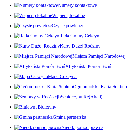
Numery kontaktowe
Wspieraj lokalnie
Czyste powietrze
Rada Gminy Cekcyn
Karty Dużej Rodziny
Miejsca Pamięci Narodowej
Afrykański Pomór Świń
Mapa Cekcyna
Ogólnopolska Karta Seniora
Seniorzy w Re(Akcji)
Biuletyny
Gmina partnerska
Nieod. pomoc prawna