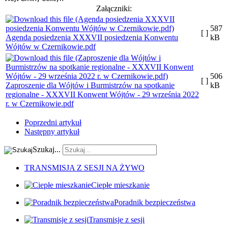
Załączniki:
587
[ ]
Agenda posiedzenia XXXVII posiedzenia Konwentu
kB
Wójtów w Czernikowie.pdf
506
[ ]
Zaproszenie dla Wójtów i Burmistrzów na spotkanie
kB
regionalne - XXXVII Konwent Wójtów - 29 września 2022
r. w Czernikowie.pdf
Poprzedni artykuł
Następny artykuł
Szukaj...
TRANSMISJA Z SESJI NA ŻYWO
Ciepłe mieszkanie
Poradnik bezpieczeństwa
Transmisje z sesji