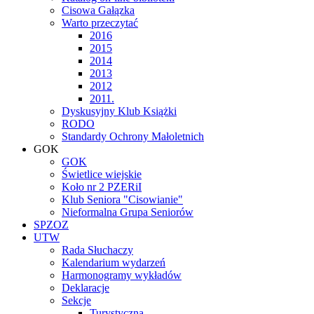
Cisowa Gałązka
Warto przeczytać
2016
2015
2014
2013
2012
2011.
Dyskusyjny Klub Książki
RODO
Standardy Ochrony Małoletnich
GOK
GOK
Świetlice wiejskie
Koło nr 2 PZERiI
Klub Seniora "Cisowianie"
Nieformalna Grupa Seniorów
SPZOZ
UTW
Rada Słuchaczy
Kalendarium wydarzeń
Harmonogramy wykładów
Deklaracje
Sekcje
Turystyczna