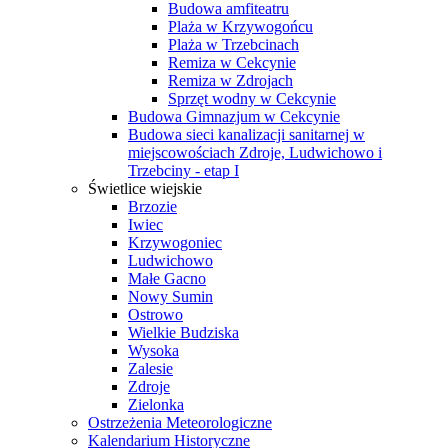
Budowa amfiteatru
Plaża w Krzywogońcu
Plaża w Trzebcinach
Remiza w Cekcynie
Remiza w Zdrojach
Sprzęt wodny w Cekcynie
Budowa Gimnazjum w Cekcynie
Budowa sieci kanalizacji sanitarnej w
miejscowościach Zdroje, Ludwichowo i
Trzebciny - etap I
Świetlice wiejskie
Brzozie
Iwiec
Krzywogoniec
Ludwichowo
Małe Gacno
Nowy Sumin
Ostrowo
Wielkie Budziska
Wysoka
Zalesie
Zdroje
Zielonka
Ostrzeżenia Meteorologiczne
Kalendarium Historyczne