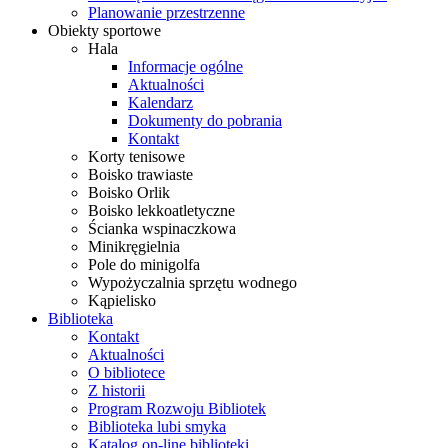
Planowanie przestrzenne
Obiekty sportowe
Hala
Informacje ogólne
Aktualności
Kalendarz
Dokumenty do pobrania
Kontakt
Korty tenisowe
Boisko trawiaste
Boisko Orlik
Boisko lekkoatletyczne
Ścianka wspinaczkowa
Minikręgielnia
Pole do minigolfa
Wypożyczalnia sprzętu wodnego
Kąpielisko
Biblioteka
Kontakt
Aktualności
O bibliotece
Z historii
Program Rozwoju Bibliotek
Biblioteka lubi smyka
Katalog on-line biblioteki