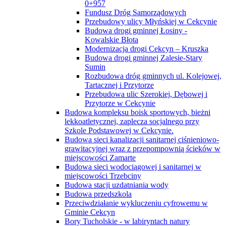
0+957
Fundusz Dróg Samorządowych
Przebudowy ulicy Młyńskiej w Cekcynie
Budowa drogi gminnej Łosiny -
Kowalskie Błota
Modernizacja drogi Cekcyn – Kruszka
Budowa drogi gminnej Zalesie-Stary
Sumin
Rozbudowa dróg gminnych ul. Kolejowej,
Tartacznej i Przytorze
Przebudowa ulic Szerokiej, Dębowej i
Przytorze w Cekcynie
Budowa kompleksu boisk sportowych, bieżni
lekkoatletycznej, zaplecza socjalnego przy
Szkole Podstawowej w Cekcynie.
Budowa sieci kanalizacji sanitarnej ciśnieniowo-
grawitacyjnej wraz z przepompownią ścieków w
miejscowości Zamarte
Budowa sieci wodociągowej i sanitarnej w
miejscowości Trzebciny
Budowa stacji uzdatniania wody
Budowa przedszkola
Przeciwdziałanie wykluczeniu cyfrowemu w
Gminie Cekcyn
Bory Tucholskie - w labiryntach natury