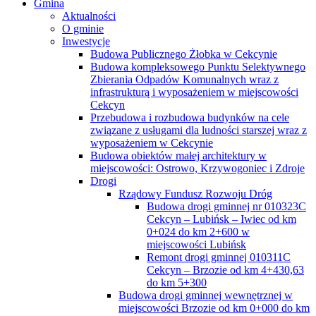
Gmina
Aktualności
O gminie
Inwestycje
Budowa Publicznego Żłobka w Cekcynie
Budowa kompleksowego Punktu Selektywnego
Zbierania Odpadów Komunalnych wraz z
infrastrukturą i wyposażeniem w miejscowości
Cekcyn
Przebudowa i rozbudowa budynków na cele
związane z usługami dla ludności starszej wraz z
wyposażeniem w Cekcynie
Budowa obiektów małej architektury w
miejscowości: Ostrowo, Krzywogoniec i Zdroje
Drogi
Rządowy Fundusz Rozwoju Dróg
Budowa drogi gminnej nr 010323C
Cekcyn – Lubińsk – Iwiec od km
0+024 do km 2+600 w
miejscowości Lubińsk
Remont drogi gminnej 010311C
Cekcyn – Brzozie od km 4+430,63
do km 5+300
Budowa drogi gminnej wewnętrznej w
miejscowości Brzozie od km 0+000 do km