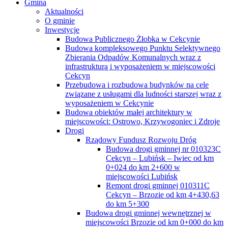
Gmina
Aktualności
O gminie
Inwestycje
Budowa Publicznego Żłobka w Cekcynie
Budowa kompleksowego Punktu Selektywnego
Zbierania Odpadów Komunalnych wraz z
infrastrukturą i wyposażeniem w miejscowości
Cekcyn
Przebudowa i rozbudowa budynków na cele
związane z usługami dla ludności starszej wraz z
wyposażeniem w Cekcynie
Budowa obiektów małej architektury w
miejscowości: Ostrowo, Krzywogoniec i Zdroje
Drogi
Rządowy Fundusz Rozwoju Dróg
Budowa drogi gminnej nr 010323C
Cekcyn – Lubińsk – Iwiec od km
0+024 do km 2+600 w
miejscowości Lubińsk
Remont drogi gminnej 010311C
Cekcyn – Brzozie od km 4+430,63
do km 5+300
Budowa drogi gminnej wewnętrznej w
miejscowości Brzozie od km 0+000 do km