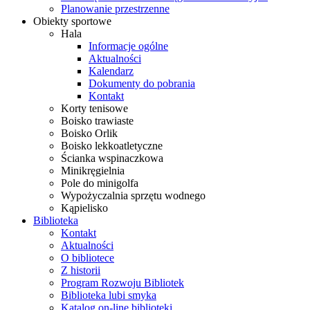
Planowanie przestrzenne
Obiekty sportowe
Hala
Informacje ogólne
Aktualności
Kalendarz
Dokumenty do pobrania
Kontakt
Korty tenisowe
Boisko trawiaste
Boisko Orlik
Boisko lekkoatletyczne
Ścianka wspinaczkowa
Minikręgielnia
Pole do minigolfa
Wypożyczalnia sprzętu wodnego
Kąpielisko
Biblioteka
Kontakt
Aktualności
O bibliotece
Z historii
Program Rozwoju Bibliotek
Biblioteka lubi smyka
Katalog on-line biblioteki