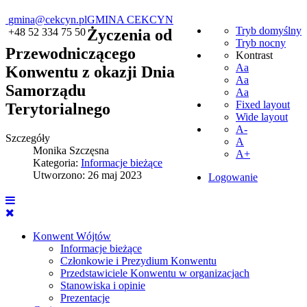
gmina@cekcyn.pl
GMINA CEKCYN
Tryb domyślny
+48 52 334 75 50
Życzenia od
Tryb nocny
Przewodniczącego
Kontrast
Aa
Konwentu z okazji Dnia
Aa
Samorządu
Aa
Fixed layout
Terytorialnego
Wide layout
A-
Szczegóły
A
Monika Szczęsna
A+
Kategoria:
Informacje bieżące
Utworzono: 26 maj 2023
Logowanie
Konwent Wójtów
Informacje bieżące
Członkowie i Prezydium Konwentu
Przedstawiciele Konwentu w organizacjach
Stanowiska i opinie
Prezentacje