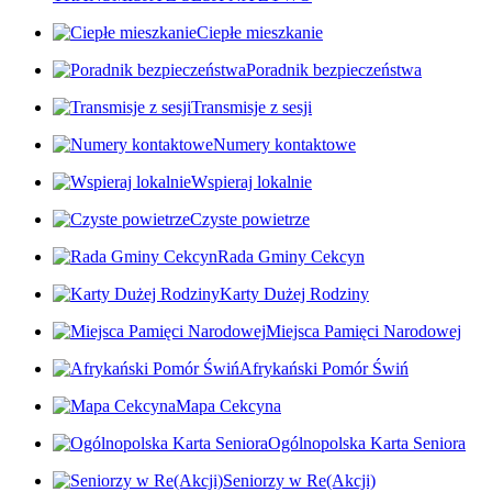
Ciepłe mieszkanie
Poradnik bezpieczeństwa
Transmisje z sesji
Numery kontaktowe
Wspieraj lokalnie
Czyste powietrze
Rada Gminy Cekcyn
Karty Dużej Rodziny
Miejsca Pamięci Narodowej
Afrykański Pomór Świń
Mapa Cekcyna
Ogólnopolska Karta Seniora
Seniorzy w Re(Akcji)