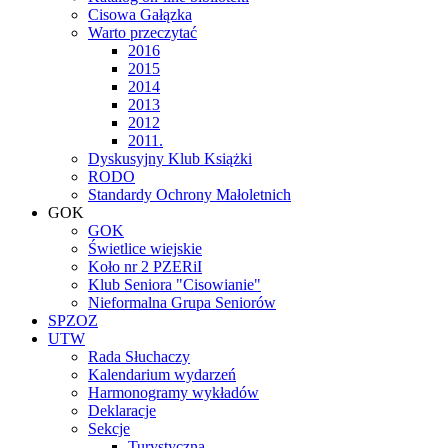
Cisowa Gałązka
Warto przeczytać
2016
2015
2014
2013
2012
2011.
Dyskusyjny Klub Książki
RODO
Standardy Ochrony Małoletnich
GOK
GOK
Świetlice wiejskie
Koło nr 2 PZERiI
Klub Seniora "Cisowianie"
Nieformalna Grupa Seniorów
SPZOZ
UTW
Rada Słuchaczy
Kalendarium wydarzeń
Harmonogramy wykładów
Deklaracje
Sekcje
Turystyczna