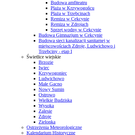
Budowa amfiteatru
Plaża w Krzywogońcu
Plaża w Trzebcinach
Remiza w Cekcynie
Remiza w Zdrojach
Sprzęt wodny w Cekcynie
Budowa Gimnazjum w Cekcynie
Budowa sieci kanalizacji sanitarnej w
miejscowościach Zdroje, Ludwichowo i
Trzebciny - etap I
Świetlice wiejskie
Brzozie
Iwiec
Krzywogoniec
Ludwichowo
Małe Gacno
Nowy Sumin
Ostrowo
Wielkie Budziska
Wysoka
Zalesie
Zdroje
Zielonka
Ostrzeżenia Meteorologiczne
Kalendarium Historyczne