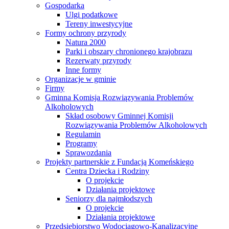
Gospodarka
Ulgi podatkowe
Tereny inwestycyjne
Formy ochrony przyrody
Natura 2000
Parki i obszary chronionego krajobrazu
Rezerwaty przyrody
Inne formy
Organizacje w gminie
Firmy
Gminna Komisja Rozwiązywania Problemów
Alkoholowych
Skład osobowy Gminnej Komisji
Rozwiązywania Problemów Alkoholowych
Regulamin
Programy
Sprawozdania
Projekty partnerskie z Fundacją Komeńskiego
Centra Dziecka i Rodziny
O projekcie
Działania projektowe
Seniorzy dla najmłodszych
O projekcie
Działania projektowe
Przedsiębiorstwo Wodociągowo-Kanalizacyjne