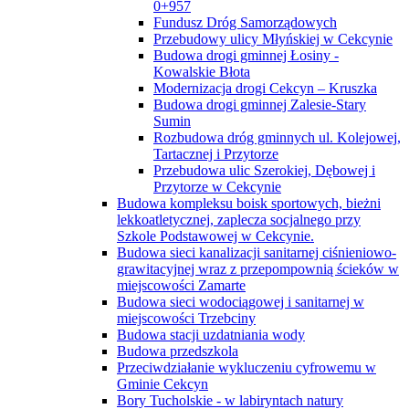
0+957
Fundusz Dróg Samorządowych
Przebudowy ulicy Młyńskiej w Cekcynie
Budowa drogi gminnej Łosiny -
Kowalskie Błota
Modernizacja drogi Cekcyn – Kruszka
Budowa drogi gminnej Zalesie-Stary
Sumin
Rozbudowa dróg gminnych ul. Kolejowej,
Tartacznej i Przytorze
Przebudowa ulic Szerokiej, Dębowej i
Przytorze w Cekcynie
Budowa kompleksu boisk sportowych, bieżni
lekkoatletycznej, zaplecza socjalnego przy
Szkole Podstawowej w Cekcynie.
Budowa sieci kanalizacji sanitarnej ciśnieniowo-
grawitacyjnej wraz z przepompownią ścieków w
miejscowości Zamarte
Budowa sieci wodociągowej i sanitarnej w
miejscowości Trzebciny
Budowa stacji uzdatniania wody
Budowa przedszkola
Przeciwdziałanie wykluczeniu cyfrowemu w
Gminie Cekcyn
Bory Tucholskie - w labiryntach natury