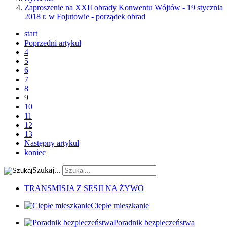
Zaproszenie na XXII obrady Konwentu Wójtów - 19 stycznia
2018 r. w Fojutowie - porządek obrad
start
Poprzedni artykuł
4
5
6
7
8
9
10
11
12
13
Następny artykuł
koniec
Szukaj...
TRANSMISJA Z SESJI NA ŻYWO
Ciepłe mieszkanie
Poradnik bezpieczeństwa