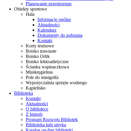
Planowanie przestrzenne
Obiekty sportowe
Hala
Informacje ogólne
Aktualności
Kalendarz
Dokumenty do pobrania
Kontakt
Korty tenisowe
Boisko trawiaste
Boisko Orlik
Boisko lekkoatletyczne
Ścianka wspinaczkowa
Minikręgielnia
Pole do minigolfa
Wypożyczalnia sprzętu wodnego
Kąpielisko
Biblioteka
Kontakt
Aktualności
O bibliotece
Z historii
Program Rozwoju Bibliotek
Biblioteka lubi smyka
Katalog on-line biblioteki