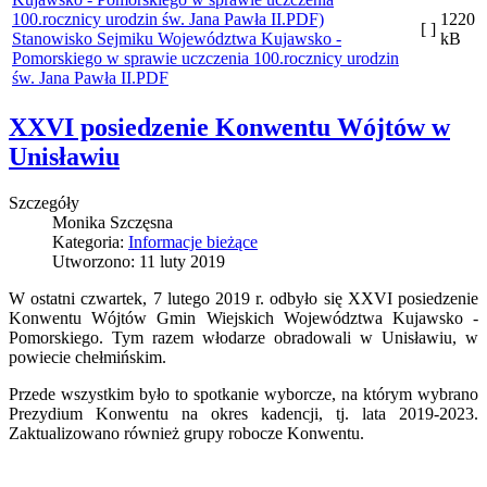
1220
[ ]
Stanowisko Sejmiku Województwa Kujawsko -
kB
Pomorskiego w sprawie uczczenia 100.rocznicy urodzin
św. Jana Pawła II.PDF
XXVI posiedzenie Konwentu Wójtów w
Unisławiu
Szczegóły
Monika Szczęsna
Kategoria:
Informacje bieżące
Utworzono: 11 luty 2019
W ostatni czwartek, 7 lutego 2019 r. odbyło się XXVI posiedzenie
Konwentu Wójtów Gmin Wiejskich Województwa Kujawsko -
Pomorskiego. Tym razem włodarze obradowali w Unisławiu, w
powiecie chełmińskim.
Przede wszystkim było to spotkanie wyborcze, na którym wybrano
Prezydium Konwentu na okres kadencji, tj. lata 2019-2023.
Zaktualizowano również grupy robocze Konwentu.