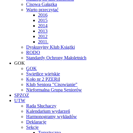
Cisowa Gałązka
Warto przeczytać
2016
2015
2014
2013
2012
2011.
Dyskusyjny Klub Książki
RODO
Standardy Ochrony Małoletnich
GOK
GOK
Świetlice wiejskie
Koło nr 2 PZERiI
Klub Seniora "Cisowianie"
Nieformalna Grupa Seniorów
SPZOZ
UTW
Rada Słuchaczy
Kalendarium wydarzeń
Harmonogramy wykładów
Deklaracje
Sekcje
Turystyczna