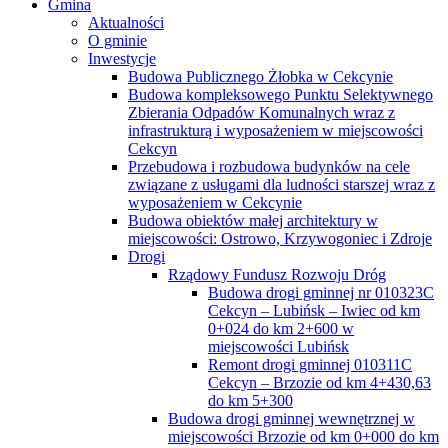
Gmina
Aktualności
O gminie
Inwestycje
Budowa Publicznego Żłobka w Cekcynie
Budowa kompleksowego Punktu Selektywnego
Zbierania Odpadów Komunalnych wraz z
infrastrukturą i wyposażeniem w miejscowości
Cekcyn
Przebudowa i rozbudowa budynków na cele
związane z usługami dla ludności starszej wraz z
wyposażeniem w Cekcynie
Budowa obiektów małej architektury w
miejscowości: Ostrowo, Krzywogoniec i Zdroje
Drogi
Rządowy Fundusz Rozwoju Dróg
Budowa drogi gminnej nr 010323C
Cekcyn – Lubińsk – Iwiec od km
0+024 do km 2+600 w
miejscowości Lubińsk
Remont drogi gminnej 010311C
Cekcyn – Brzozie od km 4+430,63
do km 5+300
Budowa drogi gminnej wewnętrznej w
miejscowości Brzozie od km 0+000 do km