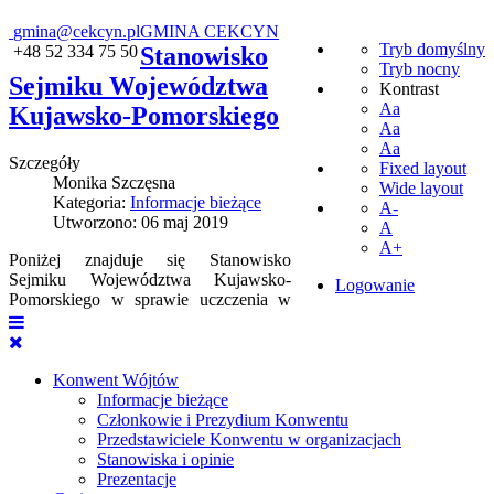
gmina@cekcyn.pl
GMINA CEKCYN
Tryb domyślny
+48 52 334 75 50
Stanowisko
Tryb nocny
Sejmiku Województwa
Kontrast
Aa
Kujawsko-Pomorskiego
Aa
Aa
Szczegóły
Fixed layout
Monika Szczęsna
Wide layout
Kategoria:
Informacje bieżące
A-
Utworzono: 06 maj 2019
A
A+
Poniżej znajduje się Stanowisko
Sejmiku Województwa Kujawsko-
Logowanie
Pomorskiego w sprawie uczczenia w
Konwent Wójtów
Informacje bieżące
Członkowie i Prezydium Konwentu
Przedstawiciele Konwentu w organizacjach
Stanowiska i opinie
Prezentacje