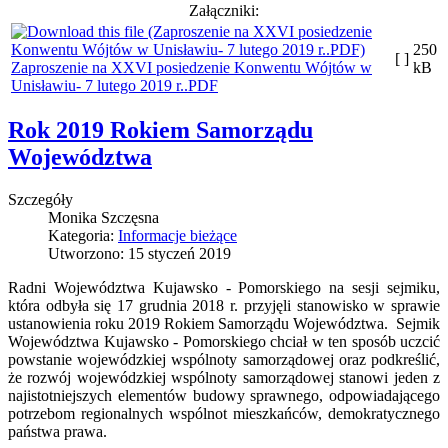
Załączniki:
250
[ ]
Zaproszenie na XXVI posiedzenie Konwentu Wójtów w
kB
Unisławiu- 7 lutego 2019 r..PDF
Rok 2019 Rokiem Samorządu
Województwa
Szczegóły
Monika Szczęsna
Kategoria:
Informacje bieżące
Utworzono: 15 styczeń 2019
Radni Województwa Kujawsko - Pomorskiego na sesji sejmiku,
która odbyła się 17 grudnia 2018 r. przyjęli stanowisko w sprawie
ustanowienia roku 2019 Rokiem Samorządu Województwa. Sejmik
Województwa Kujawsko - Pomorskiego chciał w ten sposób uczcić
powstanie wojewódzkiej wspólnoty samorządowej oraz podkreślić,
że rozwój wojewódzkiej wspólnoty samorządowej stanowi jeden z
najistotniejszych elementów budowy sprawnego, odpowiadającego
potrzebom regionalnych wspólnot mieszkańców, demokratycznego
państwa prawa.