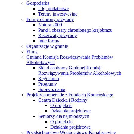
Gospodarka
Ulgi podatkowe
Tereny inwestycyjne
Formy ochrony przyrody
Natura 2000
Parki i obszary chronionego krajobrazu
Rezerwaty przyrody
Inne formy
Organizacje w gminie
Firmy
Gminna Komisja Rozwiązywania Problemów
Alkoholowych
Skład osobowy Gminnej Komisji
Rozwiązywania Problemów Alkoholowych
Regulamin
Programy
Sprawozdania
Projekty partnerskie z Fundacją Komeńskiego
Centra Dziecka i Rodziny
O projekcie
Działania projektowe
Seniorzy dla najmłodszych
O projekcie
Działania projektowe
Przedsiębiorstwo Wodociągowo-Kanalizacyjne