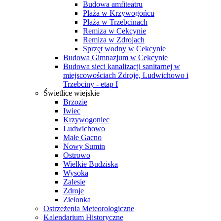
Budowa amfiteatru
Plaża w Krzywogońcu
Plaża w Trzebcinach
Remiza w Cekcynie
Remiza w Zdrojach
Sprzęt wodny w Cekcynie
Budowa Gimnazjum w Cekcynie
Budowa sieci kanalizacji sanitarnej w
miejscowościach Zdroje, Ludwichowo i
Trzebciny - etap I
Świetlice wiejskie
Brzozie
Iwiec
Krzywogoniec
Ludwichowo
Małe Gacno
Nowy Sumin
Ostrowo
Wielkie Budziska
Wysoka
Zalesie
Zdroje
Zielonka
Ostrzeżenia Meteorologiczne
Kalendarium Historyczne