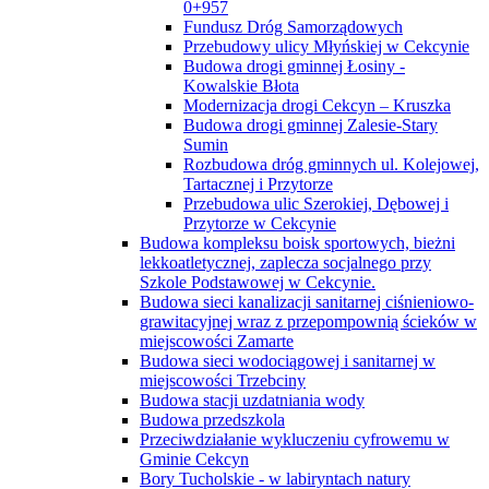
0+957
Fundusz Dróg Samorządowych
Przebudowy ulicy Młyńskiej w Cekcynie
Budowa drogi gminnej Łosiny -
Kowalskie Błota
Modernizacja drogi Cekcyn – Kruszka
Budowa drogi gminnej Zalesie-Stary
Sumin
Rozbudowa dróg gminnych ul. Kolejowej,
Tartacznej i Przytorze
Przebudowa ulic Szerokiej, Dębowej i
Przytorze w Cekcynie
Budowa kompleksu boisk sportowych, bieżni
lekkoatletycznej, zaplecza socjalnego przy
Szkole Podstawowej w Cekcynie.
Budowa sieci kanalizacji sanitarnej ciśnieniowo-
grawitacyjnej wraz z przepompownią ścieków w
miejscowości Zamarte
Budowa sieci wodociągowej i sanitarnej w
miejscowości Trzebciny
Budowa stacji uzdatniania wody
Budowa przedszkola
Przeciwdziałanie wykluczeniu cyfrowemu w
Gminie Cekcyn
Bory Tucholskie - w labiryntach natury