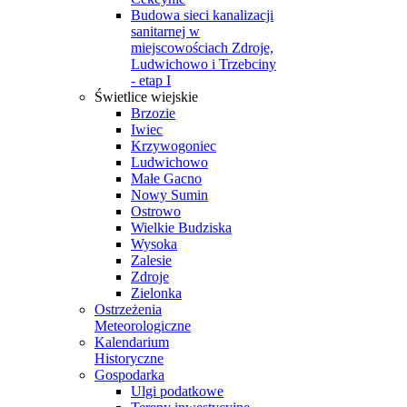
Budowa sieci kanalizacji
sanitarnej w
miejscowościach Zdroje,
Ludwichowo i Trzebciny
- etap I
Świetlice wiejskie
Brzozie
Iwiec
Krzywogoniec
Ludwichowo
Małe Gacno
Nowy Sumin
Ostrowo
Wielkie Budziska
Wysoka
Zalesie
Zdroje
Zielonka
Ostrzeżenia
Meteorologiczne
Kalendarium
Historyczne
Gospodarka
Ulgi podatkowe