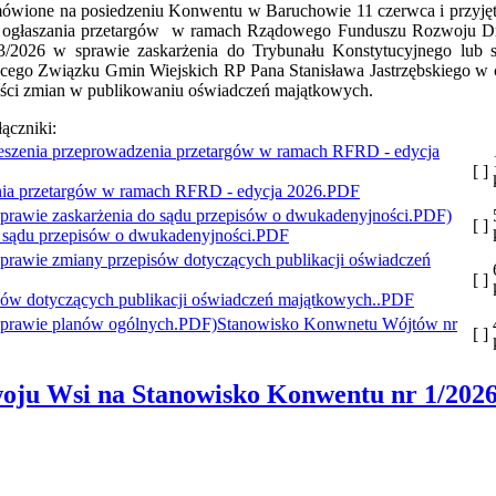
mówione na posiedzeniu Konwentu w Baruchowie 11 czerwca i przyję
nia ogłaszania przetargów w ramach Rządowego Funduszu Rozwoju D
3/2026 w sprawie zaskarżenia do Trybunału Konstytucyjnego lub 
cego Związku Gmin Wiejskich RP Pana Stanisława Jastrzębskiego w 
ności zmian w publikowaniu oświadczeń majątkowych.
łączniki:
[ ]
enia przetargów w ramach RFRD - edycja 2026.PDF
[ ]
 sądu przepisów o dwukadenyjności.PDF
[ ]
ów dotyczących publikacji oświadczeń majątkowych..PDF
Stanowisko Konwnetu Wójtów nr
[ ]
oju Wsi na Stanowisko Konwentu nr 1/202