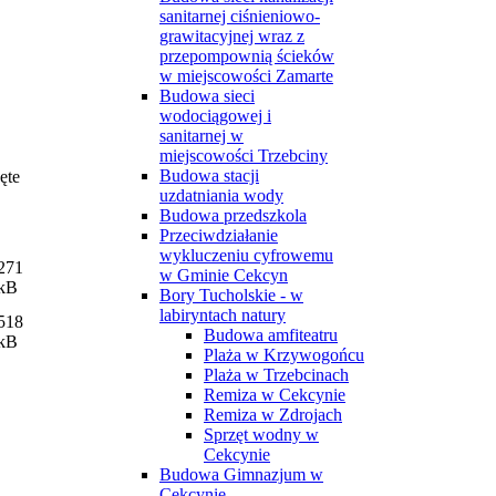
sanitarnej ciśnieniowo-
grawitacyjnej wraz z
przepompownią ścieków
w miejscowości Zamarte
Budowa sieci
wodociągowej i
sanitarnej w
miejscowości Trzebciny
Budowa stacji
ęte
uzdatniania wody
Budowa przedszkola
Przeciwdziałanie
wykluczeniu cyfrowemu
271
w Gminie Cekcyn
kB
Bory Tucholskie - w
labiryntach natury
518
Budowa amfiteatru
kB
Plaża w Krzywogońcu
Plaża w Trzebcinach
Remiza w Cekcynie
Remiza w Zdrojach
Sprzęt wodny w
Cekcynie
Budowa Gimnazjum w
Cekcynie