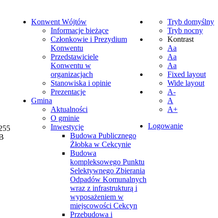
Konwent Wójtów
Tryb domyślny
Informacje bieżące
Tryb nocny
Członkowie i Prezydium
Kontrast
Konwentu
Aa
Przedstawiciele
Aa
Konwentu w
Aa
organizacjach
Fixed layout
Stanowiska i opinie
Wide layout
Prezentacje
A-
Gmina
A
Aktualności
A+
O gminie
Logowanie
Inwestycje
255
Budowa Publicznego
B
Żłobka w Cekcynie
Budowa
kompleksowego Punktu
Selektywnego Zbierania
Odpadów Komunalnych
wraz z infrastrukturą i
wyposażeniem w
miejscowości Cekcyn
Przebudowa i