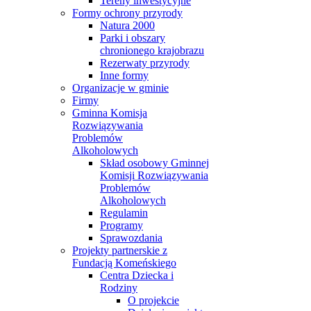
Tereny inwestycyjne
Formy ochrony przyrody
Natura 2000
Parki i obszary
chronionego krajobrazu
Rezerwaty przyrody
Inne formy
Organizacje w gminie
Firmy
Gminna Komisja
Rozwiązywania
Problemów
Alkoholowych
Skład osobowy Gminnej
Komisji Rozwiązywania
Problemów
Alkoholowych
Regulamin
Programy
Sprawozdania
Projekty partnerskie z
Fundacją Komeńskiego
Centra Dziecka i
Rodziny
O projekcie