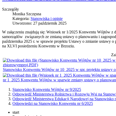
Szczegóły
Monika Szczęsna
Kategoria:
Stanowiska i opinie
Utworzono: 27 październik 2025
W załączeniu znajdują się: Wniosek nr 1/2025 Konwentu Wójtów z dn
samorządów związanych ze zmianą ustawy o planowaniu i zagospoda
października 2025 r. w sprawie projektu Ustawy o zmianie ustawy o 
na XLVI posiedzeniu Konwentu w Brzoziu.
Za
Stanowisko Konwentu Wójtów nr 10_2025 w spr. projektu ustawy o
nr 1_2025 Konwentu Wójtów w sparwie zmiany ustawy o planowan
Stanowisko Konwentu Wójtów nr 9/2025
Odpowiedź Ministerstwa Rolnictwa i Rozowju Wsi na Stanow
Odpowiedź Ministerstwa Edukacji Narodowej na Stanowisko
Odpowiedzi na Stanowisko Konwentu nr 6/2025
start