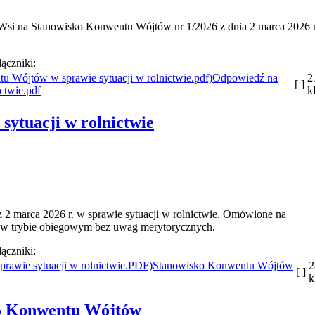
 Wsi na Stanowisko Konwentu Wójtów nr 1/2026 z dnia 2 marca 2026 
łączniki:
Odpowiedź na
2
[ ]
ctwie.pdf
k
sytuacji w rolnictwie
 2 marca 2026 r. w sprawie sytuacji w rolnictwie. Omówione na
te w trybie obiegowym bez uwag merytorycznych.
łączniki:
Stanowisko Konwentu Wójtów
2
[ ]
25 Konwentu Wójtów