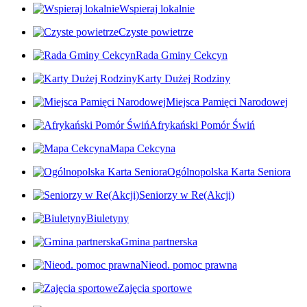
Wspieraj lokalnie
Czyste powietrze
Rada Gminy Cekcyn
Karty Dużej Rodziny
Miejsca Pamięci Narodowej
Afrykański Pomór Świń
Mapa Cekcyna
Ogólnopolska Karta Seniora
Seniorzy w Re(Akcji)
Biuletyny
Gmina partnerska
Nieod. pomoc prawna
Zajęcia sportowe