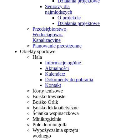
Działania projektowe
Seniorzy dla
najmłodszych
O projekcie
Działania projektowe
Przedsiębiorstwo
Wodociągowo-
Kanalizacyjne
Planowanie przestrzenne
Obiekty sportowe
Hala
Informacje ogólne
Aktualności
Kalendarz
Dokumenty do pobrania
Kontakt
Korty tenisowe
Boisko trawiaste
Boisko Orlik
Boisko lekkoatletyczne
Ścianka wspinaczkowa
Minikręgielnia
Pole do minigolfa
Wypożyczalnia sprzętu
wodnego