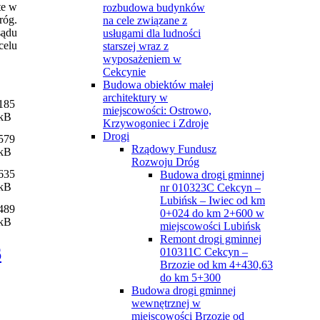
te w
rozbudowa budynków
róg.
na cele związane z
sądu
usługami dla ludności
celu
starszej wraz z
wyposażeniem w
Cekcynie
Budowa obiektów małej
architektury w
185
miejscowości: Ostrowo,
kB
Krzywogoniec i Zdroje
Drogi
579
Rządowy Fundusz
kB
Rozwoju Dróg
635
Budowa drogi gminnej
kB
nr 010323C Cekcyn –
Lubińsk – Iwiec od km
489
0+024 do km 2+600 w
kB
miejscowości Lubińsk
Remont drogi gminnej
6
010311C Cekcyn –
Brzozie od km 4+430,63
do km 5+300
Budowa drogi gminnej
wewnętrznej w
miejscowości Brzozie od