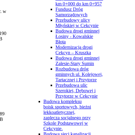
km 0+000 do km 0+957
Fundusz Dróg
r. w
Samorządowych
Przebudowy ulicy
Młyńskiej w Cekcynie
Budowa drogi gminnej
190
Łosiny - Kowalskie
B
Błota
Modernizacja drogi
Cekcyn – Kruszka
Budowa drogi gminnej
Zalesie-Stary Sumin
Rozbudowa dróg
gminnych ul. Kolejowej,
Tartacznej i Przytorze
Przebudowa ulic
Szerokiej, Dębowej i
Przytorze w Cekcynie
Budowa kompleksu
boisk sportowych, bieżni
lekkoatletycznej,
89
zaplecza socjalnego przy
kB
Szkole Podstawowej w
Cekcynie.
Budowa sieci kanalizacji