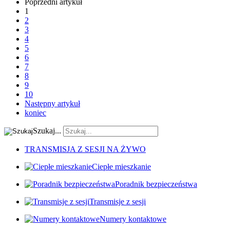
Poprzedni artykuł
1
2
3
4
5
6
7
8
9
10
Następny artykuł
koniec
Szukaj...
TRANSMISJA Z SESJI NA ŻYWO
Ciepłe mieszkanie
Poradnik bezpieczeństwa
Transmisje z sesji
Numery kontaktowe