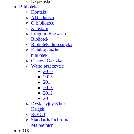
Kąpielisko
Biblioteka
Kontakt
Aktualności
O bibliotece
Z historii
Program Rozwoju
Bibliotek
Biblioteka lubi smyka
Katalog on-line
biblioteki
Cisowa Gałązka
Warto przeczytać
2016
2015
2014
2013
2012
2011.
Dyskusyjny Klub
Książki
RODO
Standardy Ochrony
Małoletnich
GOK