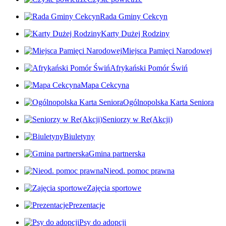
Rada Gminy Cekcyn
Karty Dużej Rodziny
Miejsca Pamięci Narodowej
Afrykański Pomór Świń
Mapa Cekcyna
Ogólnopolska Karta Seniora
Seniorzy w Re(Akcji)
Biuletyny
Gmina partnerska
Nieod. pomoc prawna
Zajęcia sportowe
Prezentacje
Psy do adopcji