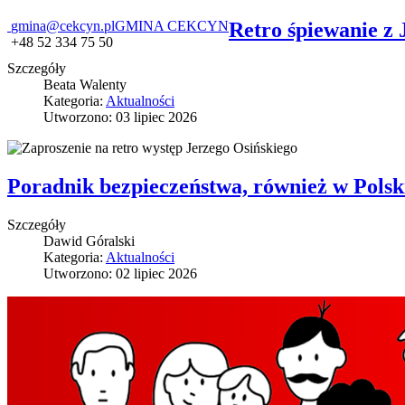
gmina@cekcyn.pl
GMINA CEKCYN
Retro śpiewanie z
+48 52 334 75 50
Szczegóły
Beata Walenty
Kategoria:
Aktualności
Utworzono: 03 lipiec 2026
Poradnik bezpieczeństwa, również w Pol
Szczegóły
Dawid Góralski
Kategoria:
Aktualności
Utworzono: 02 lipiec 2026