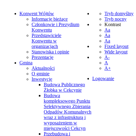
Konwent Wójtów
Tryb domyślny
Informacje bieżące
Tryb nocny
Członkowie i Prezydium
Kontrast
Konwentu
Aa
Przedstawiciele
Aa
Konwentu w
Aa
organizacjach
Fixed layout
Stanowiska i opinie
Wide layout
Prezentacje
A-
Gmina
A
Aktualności
A+
O gminie
Logowanie
Inwestycje
Budowa Publicznego
Żłobka w Cekcynie
Budowa
kompleksowego Punktu
Selektywnego Zbierania
Odpadów Komunalnych
wraz z infrastrukturą i
wyposażeniem w
miejscowości Cekcyn
Przebudowa i