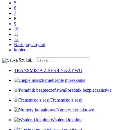
5
6
7
8
9
10
11
12
Następny artykuł
koniec
Szukaj...
TRANSMISJA Z SESJI NA ŻYWO
Ciepłe mieszkanie
Poradnik bezpieczeństwa
Transmisje z sesji
Numery kontaktowe
Wspieraj lokalnie
Czyste powietrze