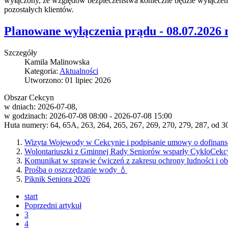
wyłączony, ze względów bezpieczeństwa konieczne będzie wyłączenie
pozostałych klientów.
Planowane wyłączenia prądu - 08.07.2026 r
Szczegóły
Kamila Malinowska
Kategoria:
Aktualności
Utworzono: 01 lipiec 2026
Obszar Cekcyn
w dniach: 2026-07-08,
w godzinach: 2026-07-08 08:00 - 2026-07-08 15:00
Huta numery: 64, 65A, 263, 264, 265, 267, 269, 270, 279, 287, od 30
Wizyta Wojewody w Cekcynie i podpisanie umowy o dofinanso
Wolontariuszki z Gminnej Rady Seniorów wsparły CykloCekc
Komunikat w sprawie ćwiczeń z zakresu ochrony ludności i ob
Prośba o oszczędzanie wody 💧
Piknik Seniora 2026
start
Poprzedni artykuł
3
4