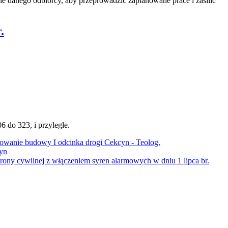
 danego odbiorcy, aby przeprowadzić zaplanowane prace i zasilić
.
6 do 323, i przyległe.
wanie budowy I odcinka drogi Cekcyn - Teolog.
yn
rony cywilnej z włączeniem syren alarmowych w dniu 1 lipca br.