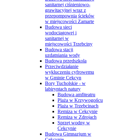
sanitarnej ciśnieniowo-
grawitacyjnej wraz z
przepompownią ścieków
w miejscowości Zamarte
Budowa sieci
wodociągowej i
sanitarnej w
miejscowości Trzebciny
Budowa stacji
uzdatniania wody
Budowa przedszkola
Przeciwdziałanie
wykluczeniu cyfrowemu
w Gminie Cekcyn
Bory Tucholskie - w
labiryntach natury
Budowa amfiteatru
Plaża w Krzywogońcu
Plaża w Trzebcinach
Remiza w Cekcynie
Remiza w Zdrojach
Sprzęt wodny w
Cekcynie
Budowa Gimnazjum w
Cekcynie