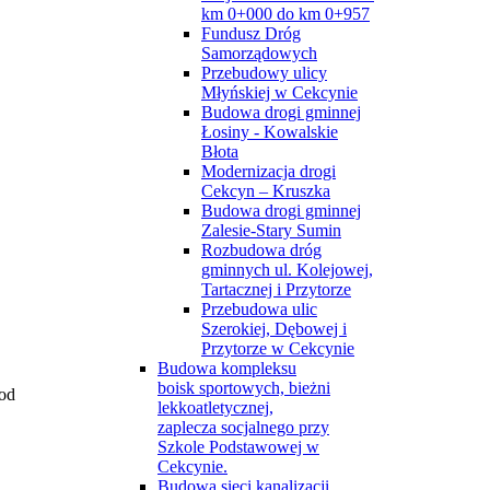
km 0+000 do km 0+957
Fundusz Dróg
Samorządowych
Przebudowy ulicy
Młyńskiej w Cekcynie
Budowa drogi gminnej
Łosiny - Kowalskie
Błota
Modernizacja drogi
Cekcyn – Kruszka
Budowa drogi gminnej
Zalesie-Stary Sumin
Rozbudowa dróg
gminnych ul. Kolejowej,
Tartacznej i Przytorze
Przebudowa ulic
Szerokiej, Dębowej i
Przytorze w Cekcynie
Budowa kompleksu
boisk sportowych, bieżni
 od
lekkoatletycznej,
zaplecza socjalnego przy
Szkole Podstawowej w
Cekcynie.
Budowa sieci kanalizacji