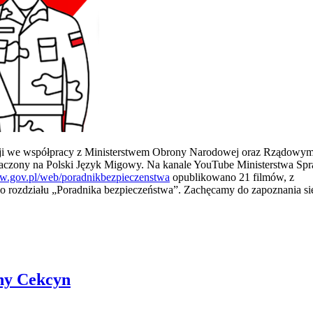
cji we współpracy z Ministerstwem Obrony Narodowej oraz Rządowy
maczony na Polski Język Migowy. Na kanale YouTube Ministerstwa Sp
ww.gov.pl/web/poradnikbezpieczenstwa
opublikowano 21 filmów, z
o rozdziału „Poradnika bezpieczeństwa”. Zachęcamy do zapoznania si
iny Cekcyn