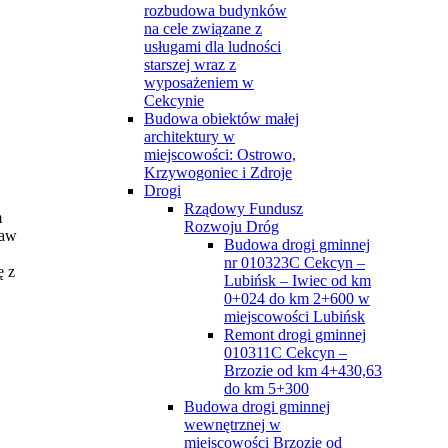
rozbudowa budynków
na cele związane z
usługami dla ludności
starszej wraz z
wyposażeniem w
Cekcynie
Budowa obiektów małej
architektury w
miejscowości: Ostrowo,
Krzywogoniec i Zdroje
Drogi
Rządowy Fundusz
m
Rozwoju Dróg
raw
Budowa drogi gminnej
nr 010323C Cekcyn –
ę z
Lubińsk – Iwiec od km
0+024 do km 2+600 w
miejscowości Lubińsk
Remont drogi gminnej
010311C Cekcyn –
Brzozie od km 4+430,63
do km 5+300
Budowa drogi gminnej
wewnętrznej w
miejscowości Brzozie od