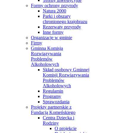
Tereny inwestycyjne
Formy ochrony przyrody
Natura 2000
Parki i obszary
chronionego krajobrazu
Rezerwaty przyrody
Inne formy
Organizacje w gminie
Firmy
Gminna Komisja
Rozwiązywania
Problemów
Alkoholowych
Skład osobowy Gminnej
Komisji Rozwiązywania
Problemów
Alkoholowych
Regulamin
Programy
Sprawozdania
Projekty partnerskie z
Fundacją Komeńskiego
Centra Dziecka i
Rodziny
O projekcie