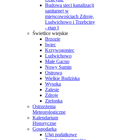
Budowa sieci kanalizacji
sanitarnej w
miejscowościach Zdroje,
Ludwichowo i Trzebciny
- etap I
Świetlice wiejskie
Brzozie
Iwiec
Krzywogoniec
Ludwichowo
Małe Gacno
Nowy Sumin
Ostrowo
Wielkie Budziska
Wysoka
Zalesie
Zdroje
Zielonka
Ostrzeżenia
Meteorologiczne
Kalendarium
Historyczne
Gospodarka
Ulgi podatkowe