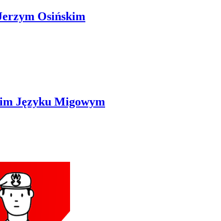
 Jerzym Osińskim
skim Języku Migowym