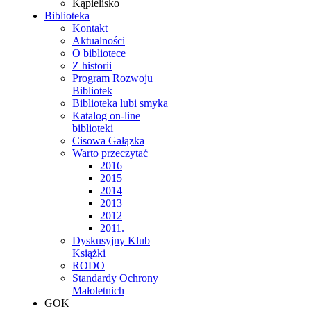
Kąpielisko
Biblioteka
Kontakt
Aktualności
O bibliotece
Z historii
Program Rozwoju
Bibliotek
Biblioteka lubi smyka
Katalog on-line
biblioteki
Cisowa Gałązka
Warto przeczytać
2016
2015
2014
2013
2012
2011.
Dyskusyjny Klub
Książki
RODO
Standardy Ochrony
Małoletnich
GOK