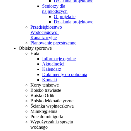
Działania projektowe
Seniorzy dla
najmłodszych
O projekcie
Działania projektowe
Przedsiębiorstwo
Wodociągowo-
Kanalizacyjne
Planowanie przestrzenne
Obiekty sportowe
Hala
Informacje ogólne
Aktualności
Kalendarz
Dokumenty do pobrania
Kontakt
Korty tenisowe
Boisko trawiaste
Boisko Orlik
Boisko lekkoatletyczne
Ścianka wspinaczkowa
Minikręgielnia
Pole do minigolfa
Wypożyczalnia sprzętu
wodnego