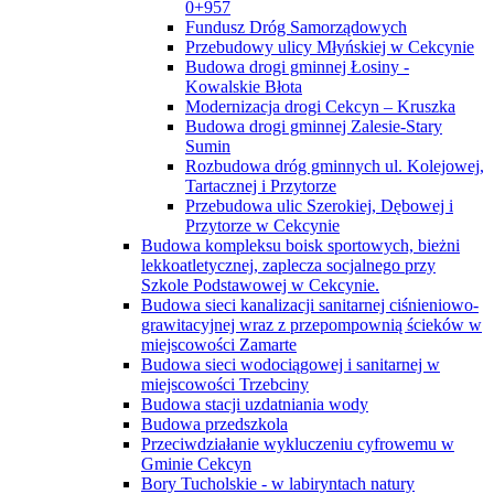
0+957
Fundusz Dróg Samorządowych
Przebudowy ulicy Młyńskiej w Cekcynie
Budowa drogi gminnej Łosiny -
Kowalskie Błota
Modernizacja drogi Cekcyn – Kruszka
Budowa drogi gminnej Zalesie-Stary
Sumin
Rozbudowa dróg gminnych ul. Kolejowej,
Tartacznej i Przytorze
Przebudowa ulic Szerokiej, Dębowej i
Przytorze w Cekcynie
Budowa kompleksu boisk sportowych, bieżni
lekkoatletycznej, zaplecza socjalnego przy
Szkole Podstawowej w Cekcynie.
Budowa sieci kanalizacji sanitarnej ciśnieniowo-
grawitacyjnej wraz z przepompownią ścieków w
miejscowości Zamarte
Budowa sieci wodociągowej i sanitarnej w
miejscowości Trzebciny
Budowa stacji uzdatniania wody
Budowa przedszkola
Przeciwdziałanie wykluczeniu cyfrowemu w
Gminie Cekcyn
Bory Tucholskie - w labiryntach natury