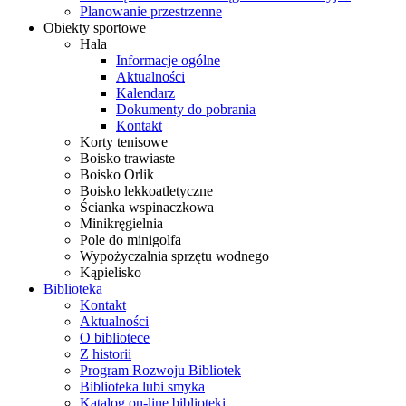
Planowanie przestrzenne
Obiekty sportowe
Hala
Informacje ogólne
Aktualności
Kalendarz
Dokumenty do pobrania
Kontakt
Korty tenisowe
Boisko trawiaste
Boisko Orlik
Boisko lekkoatletyczne
Ścianka wspinaczkowa
Minikręgielnia
Pole do minigolfa
Wypożyczalnia sprzętu wodnego
Kąpielisko
Biblioteka
Kontakt
Aktualności
O bibliotece
Z historii
Program Rozwoju Bibliotek
Biblioteka lubi smyka
Katalog on-line biblioteki