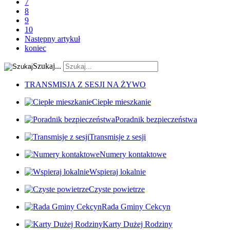
7
8
9
10
Następny artykuł
koniec
Szukaj...
TRANSMISJA Z SESJI NA ŻYWO
Ciepłe mieszkanie
Poradnik bezpieczeństwa
Transmisje z sesji
Numery kontaktowe
Wspieraj lokalnie
Czyste powietrze
Rada Gminy Cekcyn
Karty Dużej Rodziny