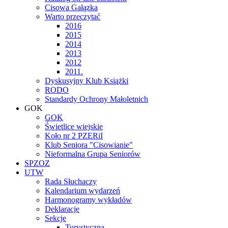
Cisowa Gałązka
Warto przeczytać
2016
2015
2014
2013
2012
2011.
Dyskusyjny Klub Książki
RODO
Standardy Ochrony Małoletnich
GOK
GOK
Świetlice wiejskie
Koło nr 2 PZERiI
Klub Seniora "Cisowianie"
Nieformalna Grupa Seniorów
SPZOZ
UTW
Rada Słuchaczy
Kalendarium wydarzeń
Harmonogramy wykładów
Deklaracje
Sekcje
Turystyczna