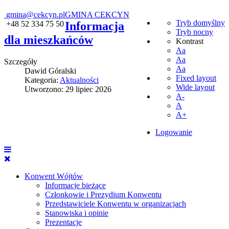
gmina@cekcyn.pl
GMINA CEKCYN
Tryb domyślny
+48 52 334 75 50
Informacja
Tryb nocny
dla mieszkańców
Kontrast
Aa
Aa
Szczegóły
Aa
Dawid Góralski
Fixed layout
Kategoria:
Aktualności
Wide layout
Utworzono: 29 lipiec 2026
A-
A
A+
Logowanie
Konwent Wójtów
Informacje bieżące
Członkowie i Prezydium Konwentu
Przedstawiciele Konwentu w organizacjach
Stanowiska i opinie
Prezentacje