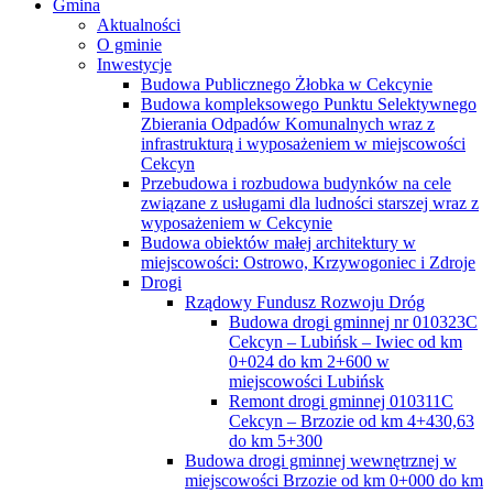
Gmina
Aktualności
O gminie
Inwestycje
Budowa Publicznego Żłobka w Cekcynie
Budowa kompleksowego Punktu Selektywnego
Zbierania Odpadów Komunalnych wraz z
infrastrukturą i wyposażeniem w miejscowości
Cekcyn
Przebudowa i rozbudowa budynków na cele
związane z usługami dla ludności starszej wraz z
wyposażeniem w Cekcynie
Budowa obiektów małej architektury w
miejscowości: Ostrowo, Krzywogoniec i Zdroje
Drogi
Rządowy Fundusz Rozwoju Dróg
Budowa drogi gminnej nr 010323C
Cekcyn – Lubińsk – Iwiec od km
0+024 do km 2+600 w
miejscowości Lubińsk
Remont drogi gminnej 010311C
Cekcyn – Brzozie od km 4+430,63
do km 5+300
Budowa drogi gminnej wewnętrznej w
miejscowości Brzozie od km 0+000 do km