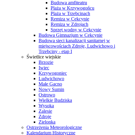
Budowa amfiteatru
Plaża w Krzywogońcu
Plaża w Trzebcinach
Remiza w Cekcynie
Remiza w Zdrojach
Sprzęt wodny w Cekcynie
Budowa Gimnazjum w Cekcynie
Budowa sieci kanalizacji sanitarnej w
miejscowościach Zdroje, Ludwichowo i
Trzebciny - etap I
Świetlice wiejskie
Brzozie
Iwiec
Krzywogoniec
Ludwichowo
Małe Gacno
Nowy Sumin
Ostrowo
Wielkie Budziska
Wysoka
Zalesie
Zdroje
Zielonka
Ostrzeżenia Meteorologiczne
Kalendarium Historyczne