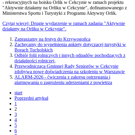
- rekreacyjnych na boisku Orlik w Cekcynie w ramach projektu
"Aktywnie działamy na Orliku w Cekcynie", dofinansowanego z
Ministerstwa Sportu i Turystyki z Programu Aktywny Orlik.
Czytaj więcej: Drugie wydarzenie w ramach zadania "Aktywnie
działamy na Orliku w Cekcynie".
Zapraszamy na festyn do Krzywogońca
Zachęcamy do wypełnienia ankiety dotyczacej turystyki w
Borach Tucholskich
Odbiór folii rolniczych i innych odpadów pochodzących z
działalności rolniczej.
Przewodnicząca Gminnej Rady Seniorów w Cekcynie
zdobywa nowe doświadczenia na szkoleniu w Warszawie
ALARM-2026 - ćwiczenia z zakresu ostrzegania i
alarmowania o zagrożeniu uderzeniami z powietrza
start
Poprzedni artykuł
1
2
3
4
5
6