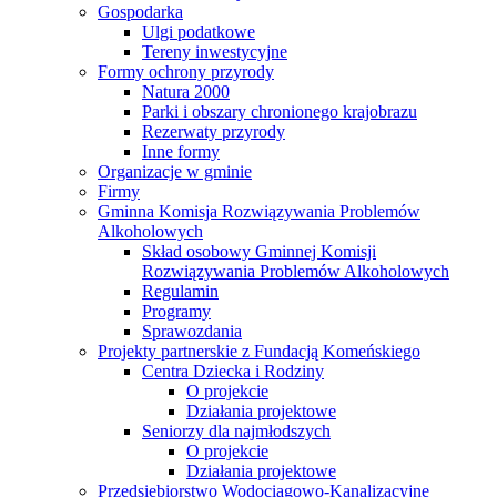
Gospodarka
Ulgi podatkowe
Tereny inwestycyjne
Formy ochrony przyrody
Natura 2000
Parki i obszary chronionego krajobrazu
Rezerwaty przyrody
Inne formy
Organizacje w gminie
Firmy
Gminna Komisja Rozwiązywania Problemów
Alkoholowych
Skład osobowy Gminnej Komisji
Rozwiązywania Problemów Alkoholowych
Regulamin
Programy
Sprawozdania
Projekty partnerskie z Fundacją Komeńskiego
Centra Dziecka i Rodziny
O projekcie
Działania projektowe
Seniorzy dla najmłodszych
O projekcie
Działania projektowe
Przedsiębiorstwo Wodociągowo-Kanalizacyjne