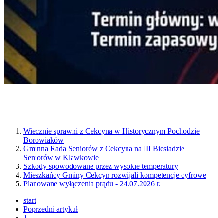
Wiecznie sprawni z Cekcyna w Historycznym Pochodzie
Borowiaków
Gminna Rada Seniorów z Cekcyna na III Biesiadzie
Seniorów w Klawkowie
Szkody spowodowane przez wysokie temperatury
Mieszkańcy Gminy Cekcyn rozwijali kompetencje cyfrowe
Planowane wyłączenia prądu - 24.07.2026 r.
start
Poprzedni artykuł
1