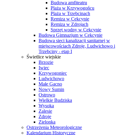
Budowa amfiteatru
Plaża w Krzywogońcu
Plaża w Trzebcinach
Remiza w Cekcynie
Remiza w Zdrojach
Sprzęt wodny w Cekcynie
Budowa Gimnazjum w Cekcynie
Budowa sieci kanalizacji sanitarnej w
miejscowościach Zdroje, Ludwichowo i
Trzebciny - etap I
Świetlice wiejskie
Brzozie
Iwiec
Krzywogoniec
Ludwichowo
Małe Gacno
Nowy Sumin
Ostrowo
Wielkie Budziska
Wysoka
Zalesie
Zdroje
Zielonka
Ostrzeżenia Meteorologiczne
Kalendarium Historyczne