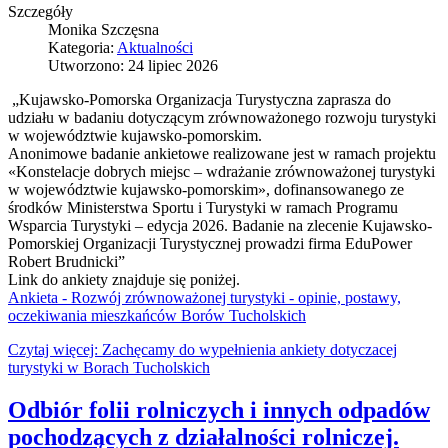
Szczegóły
Monika Szczęsna
Kategoria:
Aktualności
Utworzono: 24 lipiec 2026
„Kujawsko-Pomorska Organizacja Turystyczna zaprasza do
udziału w badaniu dotyczącym zrównoważonego rozwoju turystyki
w województwie kujawsko-pomorskim.
Anonimowe badanie ankietowe realizowane jest w ramach projektu
«Konstelacje dobrych miejsc – wdrażanie zrównoważonej turystyki
w województwie kujawsko-pomorskim», dofinansowanego ze
środków Ministerstwa Sportu i Turystyki w ramach Programu
Wsparcia Turystyki – edycja 2026. Badanie na zlecenie Kujawsko-
Pomorskiej Organizacji Turystycznej prowadzi firma EduPower
Robert Brudnicki”
Link do ankiety znajduje się poniżej.
Ankieta - Rozwój zrównoważonej turystyki - opinie, postawy,
oczekiwania mieszkańców Borów Tucholskich
Czytaj więcej: Zachęcamy do wypełnienia ankiety dotyczacej
turystyki w Borach Tucholskich
Odbiór folii rolniczych i innych odpadów
pochodzących z działalności rolniczej.