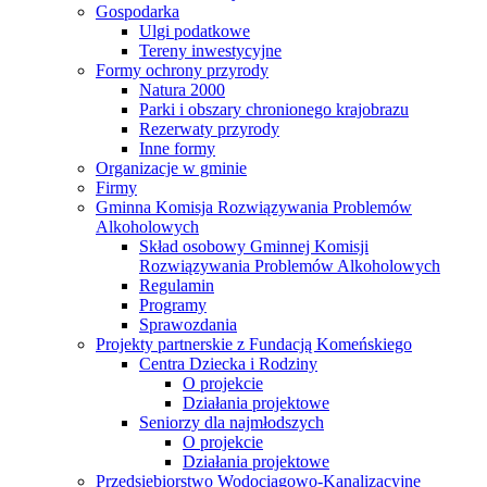
Gospodarka
Ulgi podatkowe
Tereny inwestycyjne
Formy ochrony przyrody
Natura 2000
Parki i obszary chronionego krajobrazu
Rezerwaty przyrody
Inne formy
Organizacje w gminie
Firmy
Gminna Komisja Rozwiązywania Problemów
Alkoholowych
Skład osobowy Gminnej Komisji
Rozwiązywania Problemów Alkoholowych
Regulamin
Programy
Sprawozdania
Projekty partnerskie z Fundacją Komeńskiego
Centra Dziecka i Rodziny
O projekcie
Działania projektowe
Seniorzy dla najmłodszych
O projekcie
Działania projektowe
Przedsiębiorstwo Wodociągowo-Kanalizacyjne