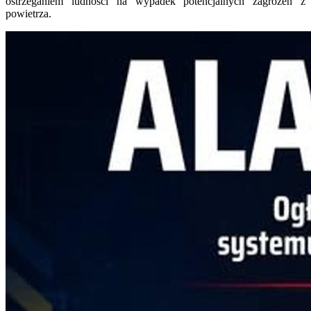
ostrzeganiem ludności na wypadek potencjalnych zagrożeń z
powietrza.