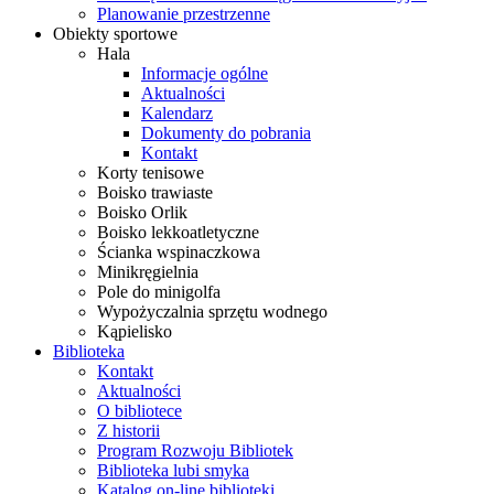
Planowanie przestrzenne
Obiekty sportowe
Hala
Informacje ogólne
Aktualności
Kalendarz
Dokumenty do pobrania
Kontakt
Korty tenisowe
Boisko trawiaste
Boisko Orlik
Boisko lekkoatletyczne
Ścianka wspinaczkowa
Minikręgielnia
Pole do minigolfa
Wypożyczalnia sprzętu wodnego
Kąpielisko
Biblioteka
Kontakt
Aktualności
O bibliotece
Z historii
Program Rozwoju Bibliotek
Biblioteka lubi smyka
Katalog on-line biblioteki