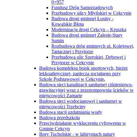
0+957
Fundusz Dróg Samorządowych
Przebudowy ulicy Młyńskiej w Cekcynie
Budowa drogi gminnej Łosiny -
Kowalskie Błota
Modernizacja drogi Cekcyn – Kruszka
Budowa drogi gminnej Zalesie-Stary
Sumin
Rozbudowa dróg gminnych ul. Kolejowej,
Tartacznej i Przytorze
Przebudowa ulic Szerokiej, Dębowej i
Przytorze w Cekcynie
Budowa kompleksu boisk sportowych, bieżni
lekkoatletycznej, zaplecza socjalnego przy
Szkole Podstawowej w Cekcynie.
Budowa sieci kanalizacji sanitarnej ciśnieniowo-
grawitacyjnej wraz z przepompownią ścieków w
miejscowości Zamarte
Budowa sieci wodociągowej i sanitarnej w
miejscowości Trzebciny
Budowa stacji uzdatniania wody
Budowa przedszkola
Przeciwdziałanie wykluczeniu cyfrowemu w
Gminie Cekcyn
Bory Tucholskie - w labiryntach natury