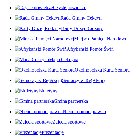
Czyste powietrze
Rada Gminy Cekcyn
Karty Dużej Rodziny
Miejsca Pamięci Narodowej
Afrykański Pomór Świń
Mapa Cekcyna
Ogólnopolska Karta Seniora
Seniorzy w Re(Akcji)
Biuletyny
Gmina partnerska
Nieod. pomoc prawna
Zajęcia sportowe
Prezentacje