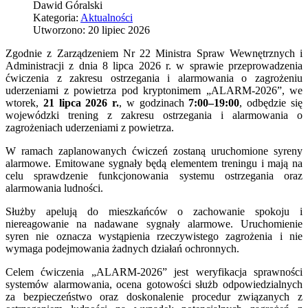
Dawid Góralski
Kategoria:
Aktualności
Utworzono: 20 lipiec 2026
Zgodnie z Zarządzeniem Nr 22 Ministra Spraw Wewnętrznych i
Administracji z dnia 8 lipca 2026 r. w sprawie przeprowadzenia
ćwiczenia z zakresu ostrzegania i alarmowania o zagrożeniu
uderzeniami z powietrza pod kryptonimem „ALARM-2026”, we
wtorek,
21 lipca 2026 r.
, w godzinach
7:00–19:00
, odbędzie się
wojewódzki trening z zakresu ostrzegania i alarmowania o
zagrożeniach uderzeniami z powietrza.
W ramach zaplanowanych ćwiczeń zostaną uruchomione syreny
alarmowe. Emitowane sygnały będą elementem treningu i mają na
celu sprawdzenie funkcjonowania systemu ostrzegania oraz
alarmowania ludności.
Służby apelują do mieszkańców o zachowanie spokoju i
niereagowanie na nadawane sygnały alarmowe. Uruchomienie
syren nie oznacza wystąpienia rzeczywistego zagrożenia i nie
wymaga podejmowania żadnych działań ochronnych.
Celem ćwiczenia „ALARM-2026” jest weryfikacja sprawności
systemów alarmowania, ocena gotowości służb odpowiedzialnych
za bezpieczeństwo oraz doskonalenie procedur związanych z