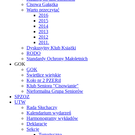
Cisowa Gałązka
Warto przeczytać
2016
2015
2014
2013
2012
2011.
Dyskusyjny Klub Książki
RODO
Standardy Ochrony Małoletnich
GOK
GOK
Świetlice wiejskie
Koło nr 2 PZERiI
Klub Seniora "Cisowianie"
Nieformalna Grupa Seniorów
SPZOZ
UTW
Rada Słuchaczy
Kalendarium wydarzeń
Harmonogramy wykładów
Deklaracje
Sekcje
Turystyczna