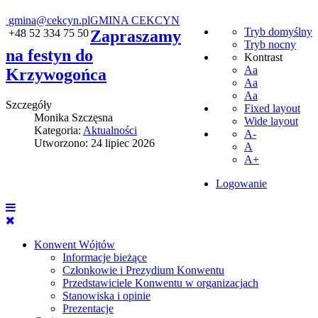
gmina@cekcyn.pl
GMINA CEKCYN
Tryb domyślny
+48 52 334 75 50
Zapraszamy
Tryb nocny
na festyn do
Kontrast
Aa
Krzywogońca
Aa
Aa
Szczegóły
Fixed layout
Monika Szczęsna
Wide layout
Kategoria:
Aktualności
A-
Utworzono: 24 lipiec 2026
A
A+
Logowanie
Konwent Wójtów
Informacje bieżące
Członkowie i Prezydium Konwentu
Przedstawiciele Konwentu w organizacjach
Stanowiska i opinie
Prezentacje