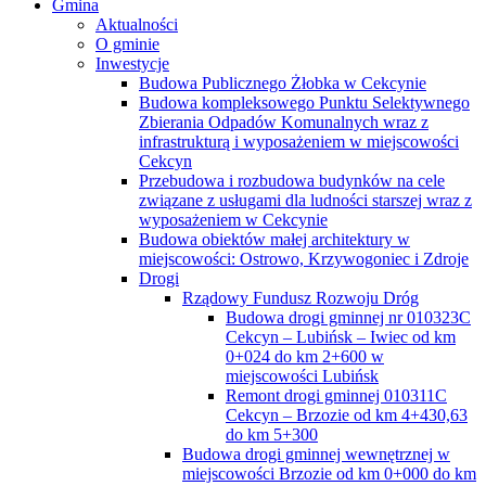
Gmina
Aktualności
O gminie
Inwestycje
Budowa Publicznego Żłobka w Cekcynie
Budowa kompleksowego Punktu Selektywnego
Zbierania Odpadów Komunalnych wraz z
infrastrukturą i wyposażeniem w miejscowości
Cekcyn
Przebudowa i rozbudowa budynków na cele
związane z usługami dla ludności starszej wraz z
wyposażeniem w Cekcynie
Budowa obiektów małej architektury w
miejscowości: Ostrowo, Krzywogoniec i Zdroje
Drogi
Rządowy Fundusz Rozwoju Dróg
Budowa drogi gminnej nr 010323C
Cekcyn – Lubińsk – Iwiec od km
0+024 do km 2+600 w
miejscowości Lubińsk
Remont drogi gminnej 010311C
Cekcyn – Brzozie od km 4+430,63
do km 5+300
Budowa drogi gminnej wewnętrznej w
miejscowości Brzozie od km 0+000 do km